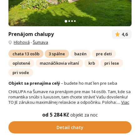
Prenájom chalupy
4,6
Hlohová
-
Šumava
chata 13 osôb
3 spálne
bazén
pre deti
oplotené
maznáčikovia vítaní
krb
pri lese
pri vode
Objekt sa prenajíma celý
– budete ho mať len pre seba
CHALUPA na Šumave na prenájom pre max 14 osôb. Tam, kde sa
romantika snúbi s luxusom, tam chcete stráviť Vašu dovolenku!
TO JE zárukou maximálnej relaxácie a odpočinku. Poloha:....
Viac
od 5 284 Kč
objekt za noc
Detail chaty