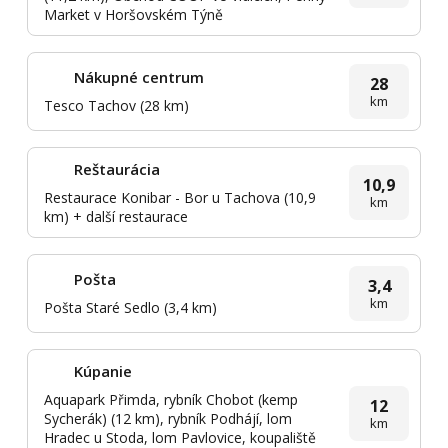
Market v Horšovském Týně
Nákupné centrum
28
km
Tesco Tachov (28 km)
Reštaurácia
10,9
Restaurace Konibar - Bor u Tachova (10,9
km
km) + další restaurace
Pošta
3,4
km
Pošta Staré Sedlo (3,4 km)
Kúpanie
Aquapark Přimda, rybník Chobot (kemp
12
Sycherák) (12 km), rybník Podhájí, lom
km
Hradec u Stoda, lom Pavlovice, koupaliště