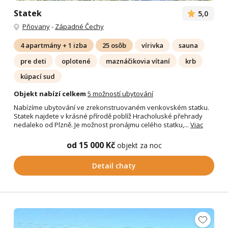
Statek
5,0
Pňovany
-
Západné Čechy
4 apartmány + 1 izba
25 osôb
vírivka
sauna
pre deti
oplotené
maznáčikovia vítaní
krb
kúpací sud
Objekt nabízí celkem
5 možností ubytování
Nabízíme ubytování ve zrekonstruovaném venkovském statku.
Statek najdete v krásné přírodě poblíž Hracholuské přehrady
nedaleko od Plzně. Je možnost pronájmu celého statku,...
Viac
od 15 000 Kč
objekt za noc
Detail chaty