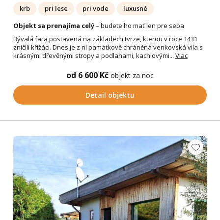
krb
pri lese
pri vode
luxusné
Objekt sa prenajíma celý
– budete ho mať len pre seba
Bývalá fara postavená na základech tvrze, kterou v roce 1431
zničili křižáci. Dnes je z ní památkově chráněná venkovská vila s
krásnými dřevěnými stropy a podlahami, kachlovými...
Viac
od 6 600 Kč
objekt za noc
Detail objektu