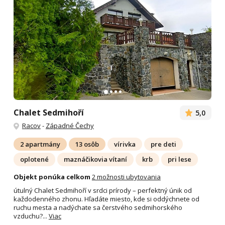
Chalet Sedmihoří
5,0
Racov
-
Západné Čechy
2 apartmány
13 osôb
vírivka
pre deti
oplotené
maznáčikovia vítaní
krb
pri lese
Objekt ponúka celkom
2 možnosti ubytovania
útulný Chalet Sedmihoří v srdci prírody – perfektný únik od
každodenného zhonu. Hľadáte miesto, kde si oddýchnete od
ruchu mesta a nadýchate sa čerstvého sedmihorského
vzduchu?...
Viac