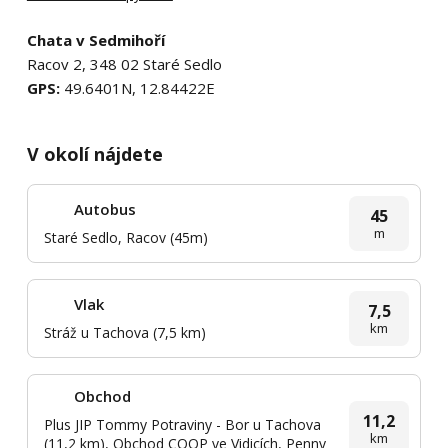
Chata v Sedmihoří
Racov 2, 348 02 Staré Sedlo
GPS:
49.6401N, 12.84422E
V okolí nájdete
Autobus
45
m
Staré Sedlo, Racov (45m)
Vlak
7,5
km
Stráž u Tachova (7,5 km)
Obchod
11,2
Plus JIP Tommy Potraviny - Bor u Tachova
km
(11,2 km), Obchod COOP ve Vidicích, Penny