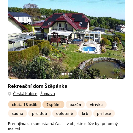
Rekreační dom Štěpánka
Česká Kubice
-
Šumava
chata 18 osôb
7 spální
bazén
vírivka
sauna
pre deti
oplotené
krb
pri lese
Prenajíma sa samostatná časť – v objekte môže byť prítomný
majiteľ