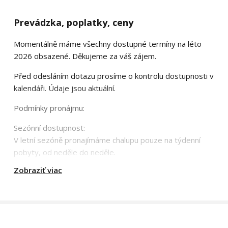
Prevádzka, poplatky, ceny
Momentálně máme všechny dostupné termíny na léto
2026 obsazené. Děkujeme za váš zájem.
Před odesláním dotazu prosíme o kontrolu dostupnosti v
kalendáři. Údaje jsou aktuální.
Podmínky pronájmu:
Sezónní dostupnost:
V letní sezóně pronajímáme chalupu pouze na týdenní
pobyty, od neděle do neděle.
Zobraziť viac
Platby a příspěvky:
Pokud budete čerpat příspěvek na rekreaci od
zaměstnavatele (FKSP apod.), je nutné tuto informaci
nahlásit při rezervaci. Dodatečné požadavky bohužel není
možné zpětně vyřídit.