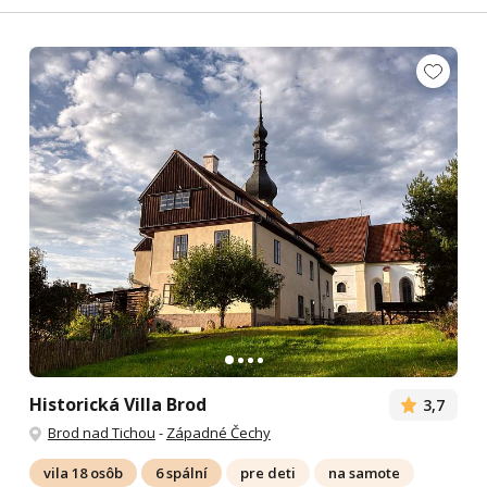
Historická Villa Brod
3,7
Brod nad Tichou
-
Západné Čechy
vila 18 osôb
6 spální
pre deti
na samote