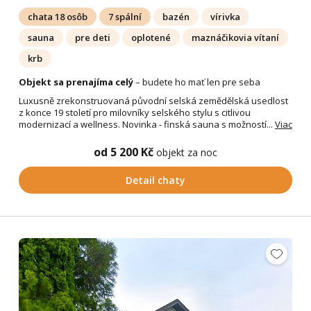
chata 18 osôb
7 spální
bazén
vírivka
sauna
pre deti
oplotené
maznáčikovia vítaní
krb
Objekt sa prenajíma celý
– budete ho mať len pre seba
Luxusně zrekonstruovaná původní selská zemědělská usedlost
z konce 19 století pro milovníky selského stylu s citlivou
modernizací a wellness. Novinka - finská sauna s možností...
Viac
od 5 200 Kč
objekt za noc
Detail chaty