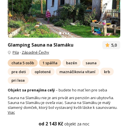
Glamping Sauna na Slamáku
5,0
Pila
-
Západné Čechy
chata 5 osôb
1 spálňa
bazén
sauna
pre deti
oplotené
maznáčikovia vítaní
krb
pri lese
Objekt sa prenajíma celý
– budete ho mať len pre seba
Sauna na Slamáku nie je ani privát ani penzión ani ubytovňa.
Sauna na Slamáku je oveľa viac. Sauna na Slamáku je malý
slamený domček, ktorý bol vystavaný kvôli láske k saunovaniu.
Viac
od 2 143 Kč
objekt za noc