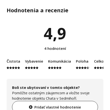
Hodnotenia a recenzie
4,9
4 hodnotení
Čistota
Vybavenie
Komunikácia
Poloha
Celkový
Boli ste ubytovaní v tomto objekte?
Pomôžte ostatným záujemcom a vložte svoje
hodnotenie objektu Chata v Sedmihoří.
Pridať vlastné hodnotenie