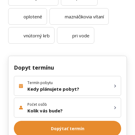
oplotené
maznáčikovia vítaní
vnútorný krb
pri vode
Dopyt termínu
Termín pobytu
Kedy plánujete pobyt?
Počet osôb
Kolik vás bude?
Dopýtať termín