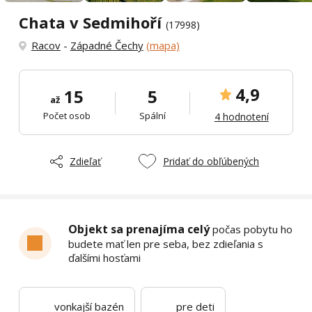
Chata v Sedmihoří
(17998)
Racov
-
Západné Čechy
(mapa)
4,9
15
5
až
Počet osob
Spální
4 hodnotení
Zdieľať
Pridať do obľúbených
Objekt sa prenajíma celý
počas pobytu ho
budete mať len pre seba, bez zdieľania s
ďalšími hosťami
vonkajší bazén
pre deti