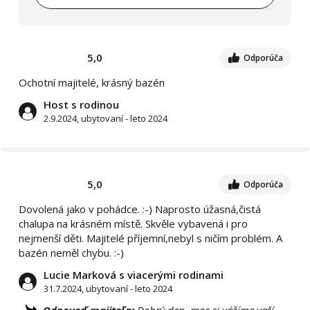
5,0
Odporúča
Ochotní majitelé, krásný bazén
Host s rodinou
2.9.2024, ubytovaní - leto 2024
5,0
Odporúča
Dovolená jako v pohádce. :-) Naprosto úžasná,čistá
chalupa na krásném místě. Skvěle vybavená i pro
nejmenší děti. Majitelé příjemní,nebyl s ničím problém. A
bazén neměl chybu. :-)
Lucie Marková s viacerými rodinami
31.7.2024, ubytovaní - leto 2024
Odpoveď majiteľa:
Dobrý den, moc si vážíme vaší