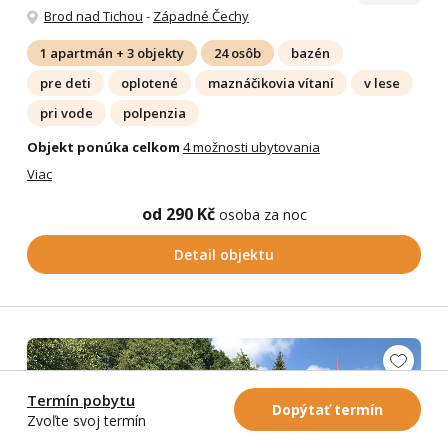
Brod nad Tichou
-
Západné Čechy
1 apartmán + 3 objekty
24 osôb
bazén
pre deti
oplotené
maznáčikovia vítaní
v lese
pri vode
polpenzia
Objekt ponúka celkom
4 možnosti ubytovania
Viac
od 290 Kč
osoba za noc
Detail objektu
Termín pobytu
Dopýtať termín
Zvoľte svoj termín