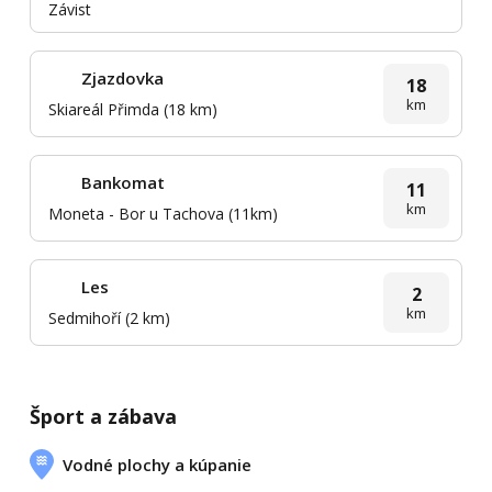
Závist
Zjazdovka
18
km
Skiareál Přimda (18 km)
Bankomat
11
km
Moneta - Bor u Tachova (11km)
Les
2
km
Sedmihoří (2 km)
Šport a zábava
Vodné plochy a kúpanie