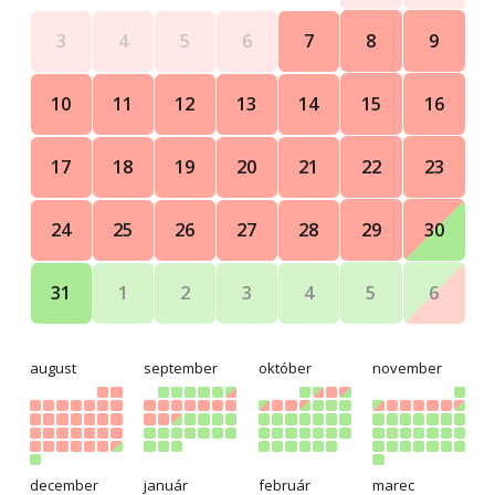
45-30 dní 30% z celkové ceny
8
9
3
4
5
6
7
29-14 dní 50% z celkové ceny
13 dní a méně 100% z celkové ceny
15
16
10
11
12
13
14
22
23
17
18
19
20
21
29
30
24
25
26
27
28
5
6
31
1
2
3
4
august
september
október
november
december
január
február
marec