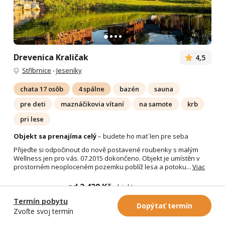
Drevenica Kraličak
4,5
Stříbrnice
-
Jeseníky
chata 17 osôb
4 spálne
bazén
sauna
pre deti
maznáčikovia vítaní
na samote
krb
pri lese
Objekt sa prenajíma celý
– budete ho mať len pre seba
Přijeďte si odpočinout do nově postavené roubenky s malým
Wellness jen pro vás. 07.2015 dokončeno. Objekt je umístěn v
prostorném neoploceném pozemku poblíž lesa a potoku...
Viac
od 2 429 Kč
objekt za noc
Termín pobytu
Dopýtať termín
Detail chaty
Zvoľte svoj termín