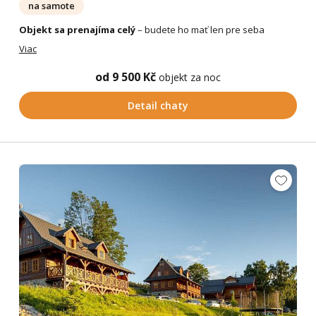
na samote
Objekt sa prenajíma celý
– budete ho mať len pre seba
Viac
od 9 500 Kč
objekt za noc
Detail chaty