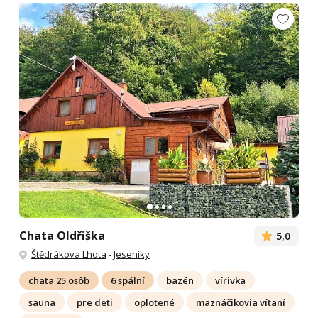
Chata Oldřiška
5,0
Štědrákova Lhota
-
Jeseníky
chata 25 osôb
6 spální
bazén
vírivka
sauna
pre deti
oplotené
maznáčikovia vítaní