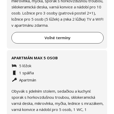
mikrovlnka, myčka, sporák s horkovzdušnou troubou,
sklokeramická deska, varná konvice a nádobí pro 10
osob. Ložnice pro 3 osoby (patrová postel 2+1),
ložnice pro 5 osob (5 lůžek) a (nika 2 lůžka) TV a WIFI
v apartmánu zdarma.
Voľné termíny
APARTMÁN MAX 5 OSOB
5 lôžok
1 spálňa
Apartmán
Obyvák s jidelním stolem, sedačkou a kuchyní:
sporak s horkovzdušnou troubou, sklokeramická
varná deska, mikrovlnka, myčka, lednice s mrazákem,
varná konvice a nádobí pro 5 osob, 1 WC, 1