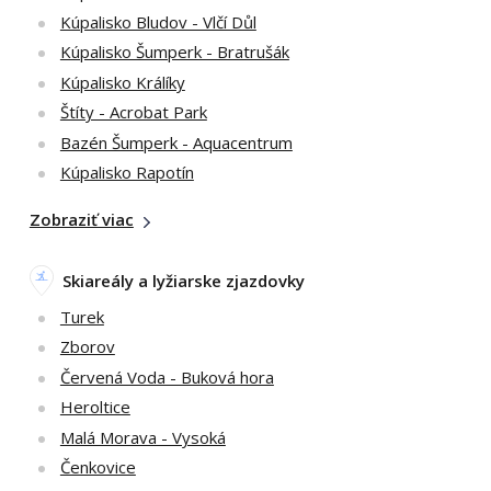
Kúpalisko Bludov - Vlčí Důl
Kúpalisko Šumperk - Bratrušák
Kúpalisko Králíky
Štíty - Acrobat Park
Bazén Šumperk - Aquacentrum
Kúpalisko Rapotín
Zobraziť viac
Skiareály a lyžiarske zjazdovky
Turek
Zborov
Červená Voda - Buková hora
Heroltice
Malá Morava - Vysoká
Čenkovice