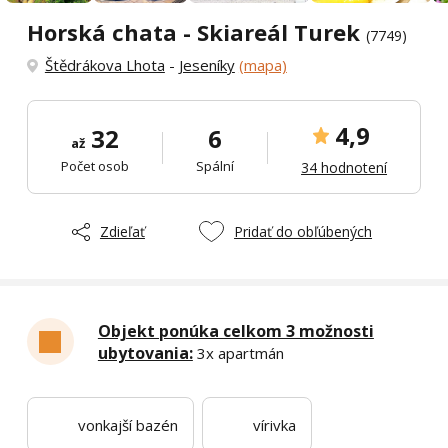
Horská chata - Skiareál Turek
(7749)
Štědrákova Lhota
-
Jeseníky
(mapa)
4,9
32
6
až
Počet osob
Spální
34 hodnotení
Zdieľať
Pridať do obľúbených
Objekt ponúka celkom 3 možnosti
ubytovania:
3x apartmán
vonkajší bazén
vírivka