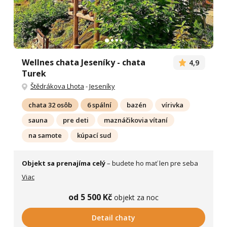
Wellnes chata Jeseníky - chata
4,9
Turek
Štědrákova Lhota
-
Jeseníky
chata 32 osôb
6 spální
bazén
vírivka
sauna
pre deti
maznáčikovia vítaní
na samote
kúpací sud
Objekt sa prenajíma celý
– budete ho mať len pre seba
Viac
od 5 500 Kč
objekt za noc
Detail chaty