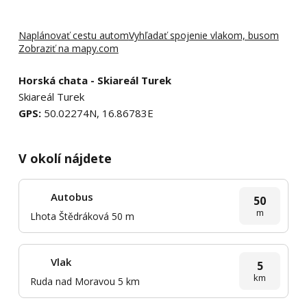
Naplánovať cestu autom
Vyhľadať spojenie vlakom, busom
Zobraziť na mapy.com
Horská chata - Skiareál Turek
Skiareál Turek
GPS:
50.02274N, 16.86783E
V okolí nájdete
Autobus
50
m
Lhota Štědráková 50 m
Vlak
5
km
Ruda nad Moravou 5 km