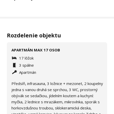
Rozdelenie objektu
APARTMÁN MAX 17 OSOB
17 lôžok
3 spálne
Apartmán
Předsíň, infrasauna, 3 ložnice + mezonet, 2 koupelny
jedna s vanou druhá se sprchou, 3 WC, prostorný
obývák se sedačkou, jídelním koutem a kuchyní:
myčka, 2 lednice s mrazákem, mikrovlnka, sporák s
horkovzdušnou troubou, sklokeramická deska,
vinotéka, varná konvice, kávovar na kapsle Tchibo a