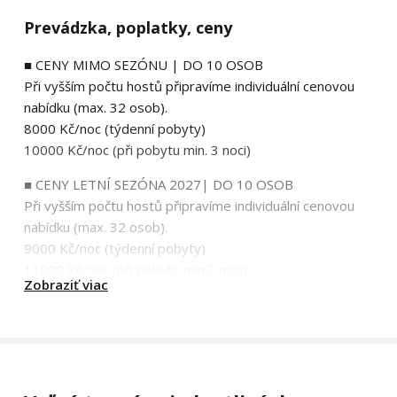
Prevádzka, poplatky, ceny
■ CENY MIMO SEZÓNU | DO 10 OSOB
Při vyšším počtu hostů připravíme individuální cenovou
nabídku (max. 32 osob).
8000 Kč/noc (týdenní pobyty)
10000 Kč/noc (při pobytu min. 3 noci)
■ CENY LETNÍ SEZÓNA 2027| DO 10 OSOB
Při vyšším počtu hostů připravíme individuální cenovou
nabídku (max. 32 osob).
9000 Kč/noc (týdenní pobyty)
11000 Kč/noc (při pobytu min.3 noci)
Zobraziť viac
Letní prázdniny: upřednostňujeme týdenní pobyty (ne-
ne).
■ CENY ZIMNÍ SEZÓNA | DO 10 OSOB
Při vyšším počtu hostů připravíme individuální cenovou