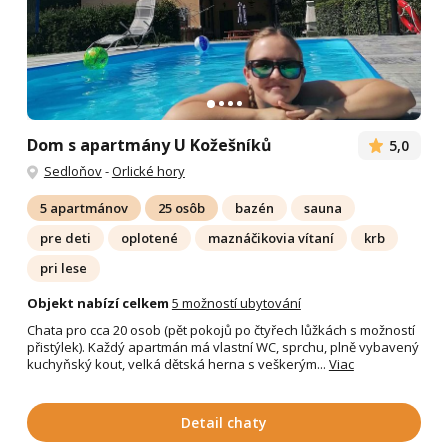
Dom s apartmány U Kožešníků
5,0
Sedloňov
-
Orlické hory
5 apartmánov
25 osôb
bazén
sauna
pre deti
oplotené
maznáčikovia vítaní
krb
pri lese
Objekt nabízí celkem
5 možností ubytování
Chata pro cca 20 osob (pět pokojů po čtyřech lůžkách s možností
přistýlek). Každý apartmán má vlastní WC, sprchu, plně vybavený
kuchyňský kout, velká dětská herna s veškerým...
Viac
Detail chaty