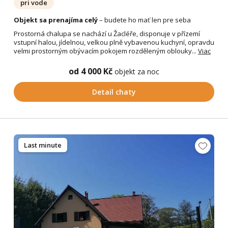
pri vode
Objekt sa prenajíma celý
– budete ho mať len pre seba
Prostorná chalupa se nachází u Žacléře, disponuje v přízemí
vstupní halou, jídelnou, velkou plně vybavenou kuchyní, opravdu
velmi prostorným obývacím pokojem rozděleným oblouky...
Viac
od 4 000 Kč
objekt za noc
Detail chaty
Last minute