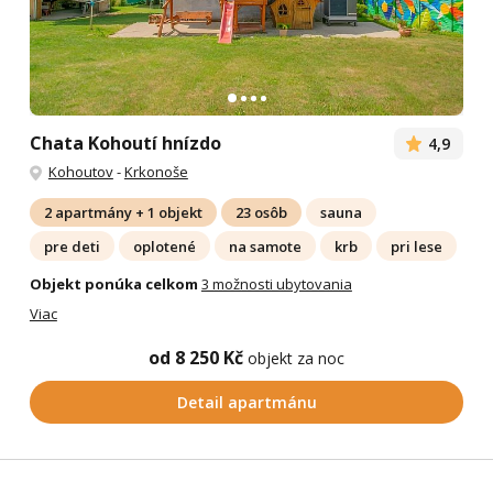
Chata Kohoutí hnízdo
4,9
Kohoutov
-
Krkonoše
2 apartmány + 1 objekt
23 osôb
sauna
pre deti
oplotené
na samote
krb
pri lese
Objekt ponúka celkom
3 možnosti ubytovania
Viac
od 8 250 Kč
objekt za noc
Detail apartmánu