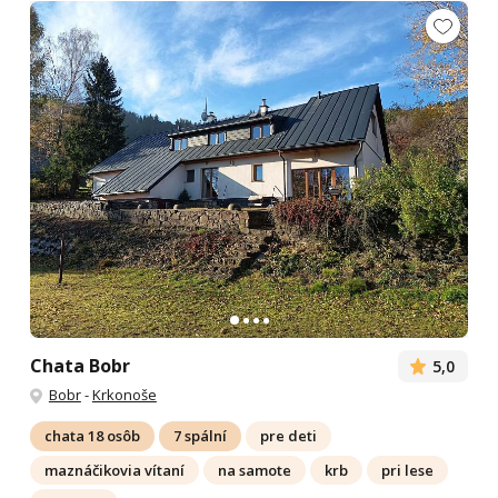
Chata Bobr
5,0
Bobr
-
Krkonoše
chata 18 osôb
7 spální
pre deti
maznáčikovia vítaní
na samote
krb
pri lese