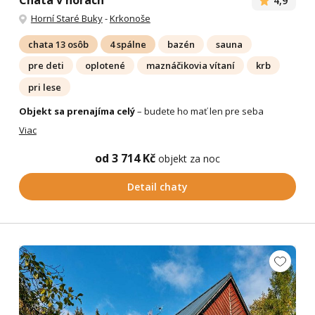
4,9
Horní Staré Buky
-
Krkonoše
chata 13 osôb
4 spálne
bazén
sauna
pre deti
oplotené
maznáčikovia vítaní
krb
pri lese
Objekt sa prenajíma celý
– budete ho mať len pre seba
Viac
od 3 714 Kč
objekt za noc
Detail chaty