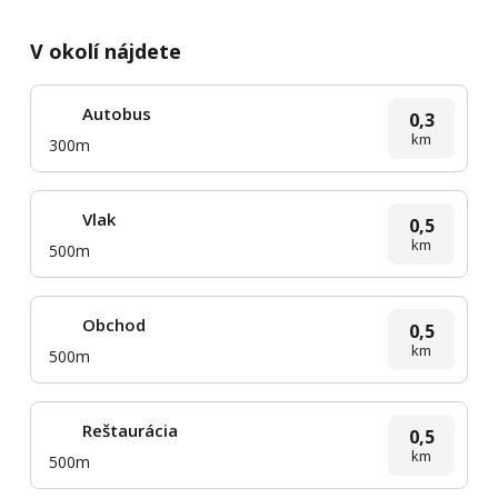
V okolí nájdete
Autobus
0,3
km
300m
Vlak
0,5
km
500m
Obchod
0,5
km
500m
Reštaurácia
0,5
km
500m