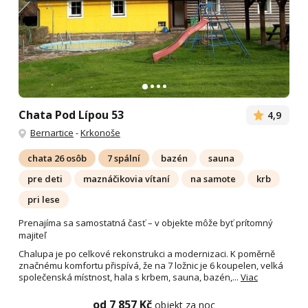
Chata Pod Lípou 53
4,9
Bernartice
-
Krkonoše
chata 26 osôb
7 spální
bazén
sauna
pre deti
maznáčikovia vítaní
na samote
krb
pri lese
Prenajíma sa samostatná časť – v objekte môže byť prítomný
majiteľ
Chalupa je po celkové rekonstrukci a modernizaci. K poměrně
značnému komfortu přispívá, že na 7 ložnic je 6 koupelen, velká
společenská místnost, hala s krbem, sauna, bazén,...
Viac
od 7 857 Kč
objekt za noc