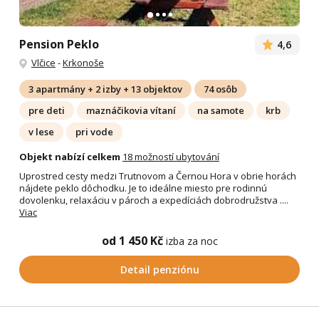
Pension Peklo
4,6
Vlčice
-
Krkonoše
3 apartmány + 2 izby + 13 objektov
74 osôb
pre deti
maznáčikovia vítaní
na samote
krb
v lese
pri vode
Objekt nabízí celkem
18 možností ubytování
Uprostred cesty medzi Trutnovom a Černou Hora v obrie horách
nájdete peklo dôchodku. Je to ideálne miesto pre rodinnú
dovolenku, relaxáciu v pároch a expedíciách dobrodružstva ....
Viac
od 1 450 Kč
izba za noc
Detail penziónu