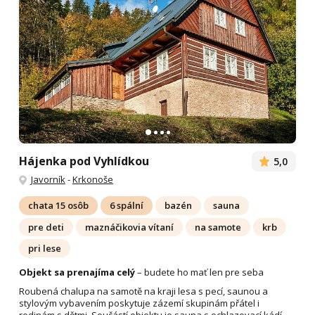
Hájenka pod Vyhlídkou
5,0
Javorník
-
Krkonoše
chata 15 osôb
6 spální
bazén
sauna
pre deti
maznáčikovia vítaní
na samote
krb
pri lese
Objekt sa prenajíma celý
– budete ho mať len pre seba
Roubená chalupa na samotě na kraji lesa s pecí, saunou a
stylovým vybavením poskytuje zázemí skupinám přátel i