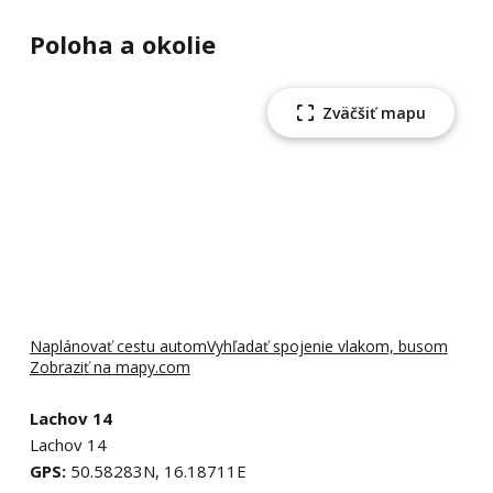
Poloha a okolie
Zväčšiť mapu
Naplánovať cestu autom
Vyhľadať spojenie vlakom, busom
Zobraziť na mapy.com
Lachov 14
Lachov 14
GPS:
50.58283N, 16.18711E