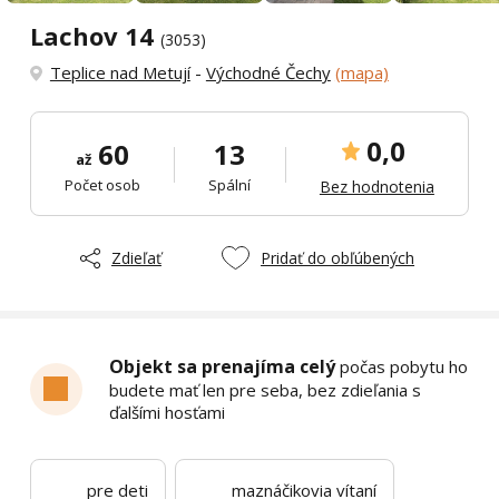
Lachov 14
(3053)
Teplice nad Metují
-
Východné Čechy
(mapa)
0,0
60
13
až
Počet osob
Spální
Bez hodnotenia
Zdieľať
Pridať do obľúbených
Objekt sa prenajíma celý
počas pobytu ho
budete mať len pre seba, bez zdieľania s
ďalšími hosťami
pre deti
maznáčikovia vítaní