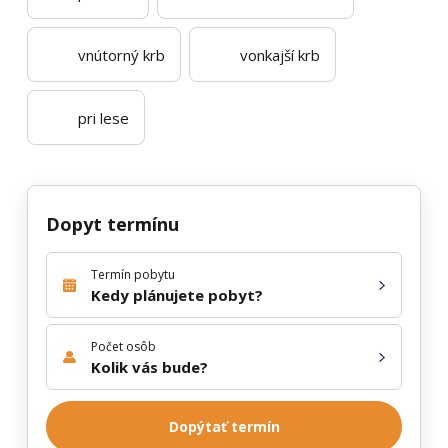
vnútorný krb
vonkajší krb
pri lese
Dopyt termínu
Termín pobytu
Kedy plánujete pobyt?
Počet osôb
Kolik vás bude?
Dopýtať termín