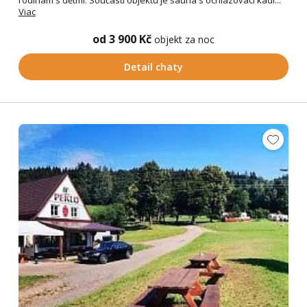
rodinám s dětmi. Součástí objektu je sauna s ochlazovací kádí...
Viac
od 3 900 Kč
objekt za noc
Detail chaty