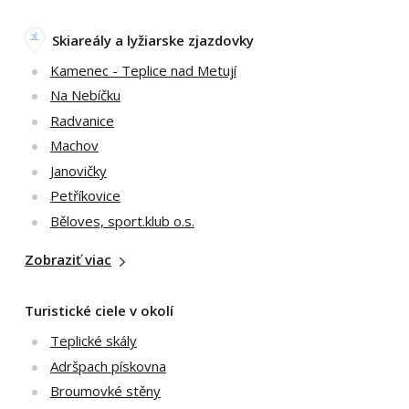
Skiareály a lyžiarske zjazdovky
Kamenec - Teplice nad Metují
Na Nebíčku
Radvanice
Machov
Janovičky
Petříkovice
Běloves, sport.klub o.s.
Zobraziť viac
Turistické ciele v okolí
Teplické skály
Adršpach pískovna
Broumovké stěny