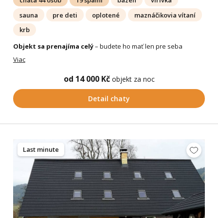
chata 44 osôb
19 spální
bazén
vírivka
sauna
pre deti
oplotené
maznáčikovia vítaní
krb
Objekt sa prenajíma celý
– budete ho mať len pre seba
Viac
od 14 000 Kč
objekt za noc
Detail chaty
Last minute