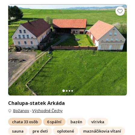
Chalupa-statek Arkáda
Božanov
-
Východné Čechy
chata 33 osôb
6 spální
bazén
vírivka
sauna
pre deti
oplotené
maznáčikovia vítaní