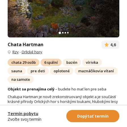
Chata Hartman
4,6
Rzy
-
Orlické hory
chata 29 osôb
6 spální
bazén
vírivka
sauna
pre deti
oplotené
maznáčikovia vítaní
na samote
Objekt sa prenajíma celý
– budete ho mať len pre seba
Chalupa Hartman je nově zrekonstruovaný objekt a je součástí
krásné přírody Orlických hor s horskými loukami, hlubokými lesy
a potůčky schovanými v kapradí. Okolo pozemku...
Viac
Termín pobytu
Dopýtať termín
od 6 714 Kč
objekt za noc
Zvoľte svoj termín