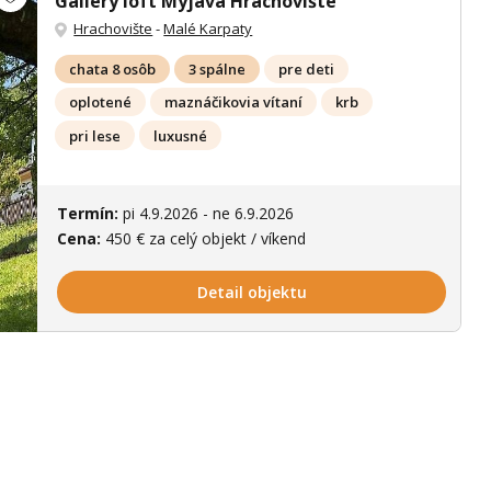
Gallery loft Myjava Hrachovište
Hrachovište
-
Malé Karpaty
chata 8 osôb
3 spálne
pre deti
oplotené
maznáčikovia vítaní
krb
pri lese
luxusné
ích 18 fotek
Termín:
pi 4.9.2026 - ne 6.9.2026
Cena:
450 € za celý objekt / víkend
Detail objektu