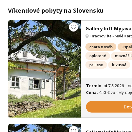
Víkendové pobyty na Slovensku
Gallery loft Myjava
Hrachovište
-
Malé Kar
chata 8 osôb
3 spá
oplotené
maznáčik
pri lese
luxusné
Termín:
pi 7.8.2026 - n
Cena:
450 € za celý obj
Det