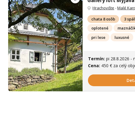
Gallery loft Myjava
Hrachovište
-
Malé Kar
chata 8 osôb
3 spá
oplotené
maznáčik
pri lese
luxusné
Termín:
pi 28.8.2026 - 
Cena:
450 € za celý obj
Det