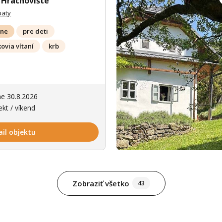
 Hrachovište
paty
lne
pre deti
ovia vítaní
krb
Zobrazit dalš
ne 30.8.2026
ekt / víkend
ail objektu
Zobraziť všetko