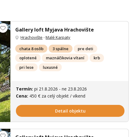
Gallery loft Myjava Hrachovište
Hrachovište
-
Malé Karpaty
chata 8 osôb
3 spálne
pre deti
oplotené
maznáčikovia vítaní
krb
pri lese
luxusné
ích 18 fotek
Termín:
pi 21.8.2026 - ne 23.8.2026
Cena:
450 € za celý objekt / víkend
Detail objektu