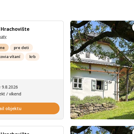
 Hrachovište
paty
lne
pre deti
ovia vítaní
krb
Zobrazit dalš
e 9.8.2026
ekt / víkend
ail objektu