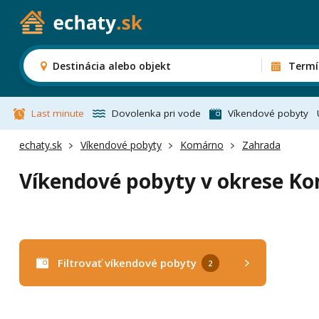
Destinácia alebo objekt
Termí
Last minute
Dovolenka pri vode
Víkendové pobyty
echaty.sk
Víkendové pobyty
Komárno
Zahrada
Víkendové pobyty v okrese K
Filtrovať víkendové pobyty
2