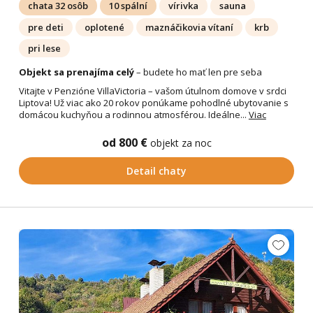
chata 32 osôb
10 spální
vírivka
sauna
pre deti
oplotené
maznáčikovia vítaní
krb
pri lese
Objekt sa prenajíma celý
– budete ho mať len pre seba
Vitajte v Penzióne VillaVictoria – vašom útulnom domove v srdci
Liptova! Už viac ako 20 rokov ponúkame pohodlné ubytovanie s
domácou kuchyňou a rodinnou atmosférou. Ideálne...
Viac
od 800 €
objekt za noc
Detail chaty