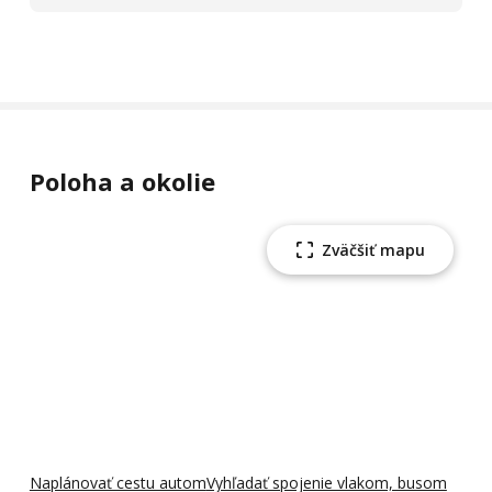
Poloha a okolie
Zväčšiť mapu
Naplánovať cestu autom
Vyhľadať spojenie vlakom, busom