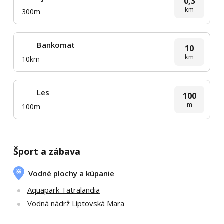
0,3
km
300m
Bankomat
10
km
10km
Les
100
m
100m
Šport a zábava
Vodné plochy a kúpanie
Aquapark Tatralandia
Vodná nádrž Liptovská Mara