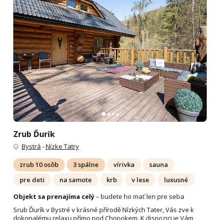
Zrub Ďurík
Bystrá
-
Nízke Tatry
zrub 10 osôb
3 spálne
vírivka
sauna
pre deti
na samote
krb
v lese
luxusné
Objekt sa prenajíma celý
– budete ho mať len pre seba
Srub Ďurík v Bystré v krásné přírodě Nízkých Tater, Vás zve k
dokonalému relaxu přímo pod Chopokem. K dispozici je Vám