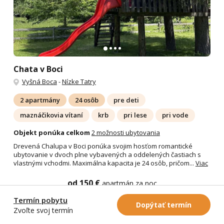
Chata v Boci
Vyšná Boca
-
Nízke Tatry
2 apartmány
24 osôb
pre deti
maznáčikovia vítaní
krb
pri lese
pri vode
Objekt ponúka celkom
2 možnosti ubytovania
Drevená Chalupa v Boci ponúka svojim hosťom romantické
ubytovanie v dvoch plne vybavených a oddelených častiach s
vlastnými vchodmi. Maximálna kapacita je 24 osôb, pričom...
Viac
od 150 €
apartmán za noc
Termín pobytu
Detail chaty
Dopýtať termín
Zvoľte svoj termín