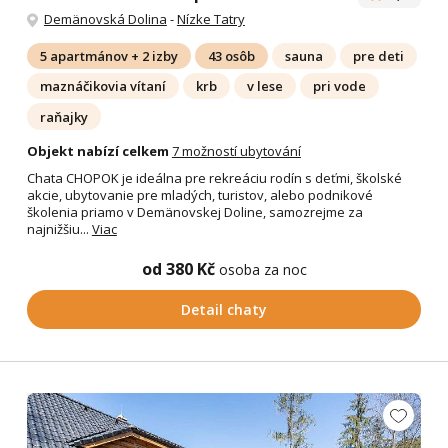
Demänovská Dolina
-
Nízke Tatry
5 apartmánov + 2 izby
43 osôb
sauna
pre deti
maznáčikovia vítaní
krb
v lese
pri vode
raňajky
Objekt nabízí celkem
7 možností ubytování
Chata CHOPOK je ideálna pre rekreáciu rodín s deťmi, školské
akcie, ubytovanie pre mladých, turistov, alebo podnikové
školenia priamo v Demänovskej Doline, samozrejme za
najnižšiu...
Viac
od 380 Kč
osoba za noc
Detail chaty