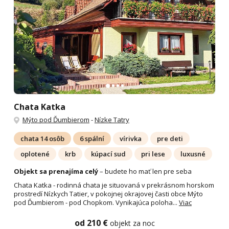
Chata Katka
Mýto pod Ďumbierom
-
Nízke Tatry
chata 14 osôb
6 spální
vírivka
pre deti
oplotené
krb
kúpací sud
pri lese
luxusné
Objekt sa prenajíma celý
– budete ho mať len pre seba
Chata Katka - rodinná chata je situovaná v prekrásnom horskom
prostredí Nízkych Tatier, v pokojnej okrajovej časti obce Mýto
pod Ďumbierom - pod Chopkom. Vynikajúca poloha...
Viac
od 210 €
objekt za noc