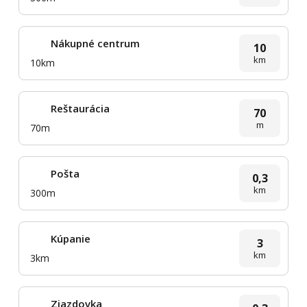
Nákupné centrum
10
km
10km
Reštaurácia
70
m
70m
Pošta
0,3
km
300m
Kúpanie
3
km
3km
Zjazdovka