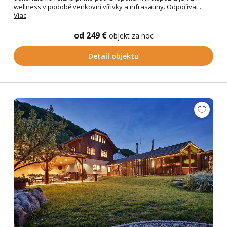
wellness v podobě venkovní vířivky a infrasauny. Odpočívat...
Viac
od 249 €
objekt za noc
Detail objektu