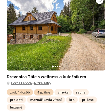
Drevenica Tále s wellness a kulečníkem
Horná Lehota
-
Nízke Tatry
zrub 14 osôb
4 spálne
vírivka
sauna
pre deti
maznáčikovia vítaní
krb
pri lese
luxusné