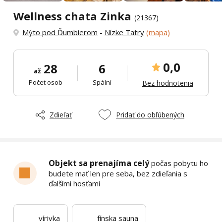
Wellness chata Zinka
(21367)
Mýto pod Ďumbierom
-
Nízke Tatry
(mapa)
0,0
28
6
až
Počet osob
Spální
Bez hodnotenia
Zdieľať
Pridať do obľúbených
Objekt sa prenajíma celý
počas pobytu ho
budete mať len pre seba, bez zdieľania s
ďalšími hosťami
vírivka
fínska sauna