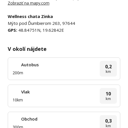
Zobraziť na mapy.com
Wellness chata Zinka
Mýto pod Ďumbierom 263, 97644
GPS:
48.84751N, 19.62842E
V okolí nájdete
Autobus
0,2
km
200m
Vlak
10
km
10km
Obchod
0,3
km
300m