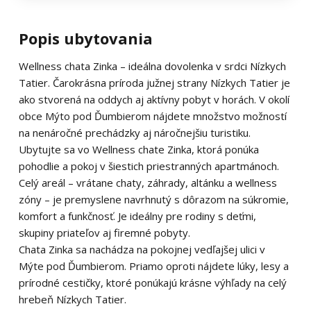
Popis ubytovania
Wellness chata Zinka – ideálna dovolenka v srdci Nízkych
Tatier. Čarokrásna príroda južnej strany Nízkych Tatier je
ako stvorená na oddych aj aktívny pobyt v horách. V okolí
obce Mýto pod Ďumbierom nájdete množstvo možností
na nenáročné prechádzky aj náročnejšiu turistiku.
Ubytujte sa vo Wellness chate Zinka, ktorá ponúka
pohodlie a pokoj v šiestich priestranných apartmánoch.
Celý areál – vrátane chaty, záhrady, altánku a wellness
zóny – je premyslene navrhnutý s dôrazom na súkromie,
komfort a funkčnosť. Je ideálny pre rodiny s deťmi,
skupiny priateľov aj firemné pobyty.
Chata Zinka sa nachádza na pokojnej vedľajšej ulici v
Mýte pod Ďumbierom. Priamo oproti nájdete lúky, lesy a
prírodné cestičky, ktoré ponúkajú krásne výhľady na celý
hrebeň Nízkych Tatier.