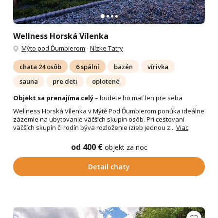
Wellness Horská Vílenka
Mýto pod Ďumbierom
-
Nízke Tatry
chata 24 osôb
6 spální
bazén
vírivka
sauna
pre deti
oplotené
Objekt sa prenajíma celý
– budete ho mať len pre seba
Wellness Horská Vílenka v Mýtě Pod Ďumbierom ponúka ideálne
zázemie na ubytovanie väčších skupín osôb. Pri cestovaní
väčších skupín či rodín býva rozloženie izieb jednou z...
Viac
od 400 €
objekt za noc
Detail chaty