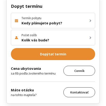
Dopyt termínu
Termín pobytu
Kedy plánujete pobyt?
Počet osôb
Kolik vás bude?
Dopýtať termín
Cena ubytovania
Cenník
sa líši podľa zvoleného termínu
Máte otázku
Kontaktovať
na tohto majiteľa?