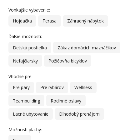
Vonkajšie vybavenie:
Hojdačka
Terasa
Záhradný nábytok
Ďalšie možnosti:
Detská postieľka
Zákaz domácich maznáčikov
Nefajčiarsky
Požičovňa bicyklov
Vhodné pre:
Pre páry
Pre rybárov
Wellness
Teambuilding
Rodinné oslavy
Lacné ubytovanie
Dlhodobý prenájom
Možnosti platby: