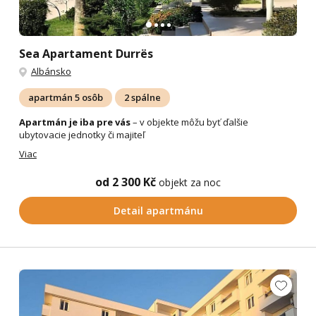
Sea Apartament Durrës
Albánsko
apartmán 5 osôb
2 spálne
Apartmán je iba pre vás
– v objekte môžu byť ďalšie
ubytovacie jednotky či majiteľ
Viac
od 2 300 Kč
objekt za noc
Detail apartmánu