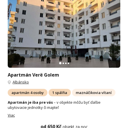
Apartmán Verë Golem
Albánsko
apartmán 4 osoby
1 spálňa
maznáčikovia vítaní
Apartmán je iba pre vás
– v objekte môžu byť ďalšie
ubytovacie jednotky či majiteľ
Viac
od 650 Kč
objekt za noc