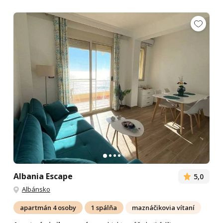
Albania Escape
5,0
Albánsko
apartmán 4 osoby
1 spálňa
maznáčikovia vítaní