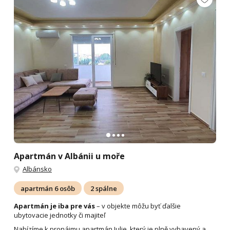
Apartmán v Albánii u moře
Albánsko
apartmán 6 osôb
2 spálne
Apartmán je iba pre vás
– v objekte môžu byť ďalšie
ubytovacie jednotky či majiteľ
Nabízíme k pronájmu apartmán Julie, který je plně vybavený a