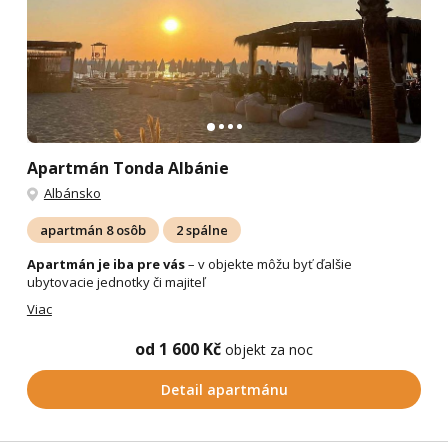
Apartmán Tonda Albánie
Albánsko
apartmán 8 osôb
2 spálne
Apartmán je iba pre vás
– v objekte môžu byť ďalšie
ubytovacie jednotky či majiteľ
Viac
od 1 600 Kč
objekt za noc
Detail apartmánu