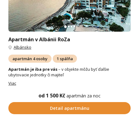
Apartmán v Albánii RoZa
Albánsko
apartmán 4 osoby
1 spálňa
Apartmán je iba pre vás
– v objekte môžu byť ďalšie
ubytovacie jednotky či majiteľ
Viac
od 1 500 Kč
apartmán za noc
Detail apartmánu