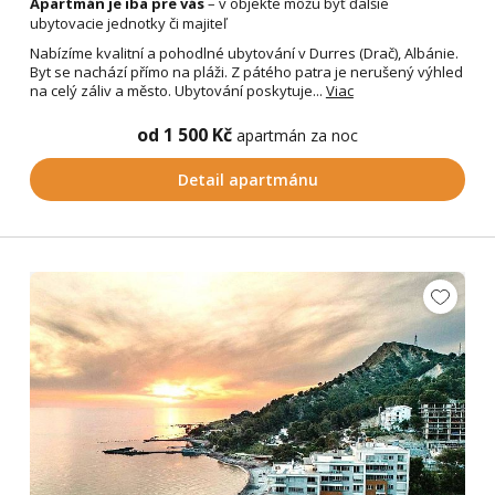
Apartmán je iba pre vás
– v objekte môžu byť ďalšie
ubytovacie jednotky či majiteľ
Nabízíme kvalitní a pohodlné ubytování v Durres (Drač), Albánie.
Byt se nachází přímo na pláži. Z pátého patra je nerušený výhled
na celý záliv a město. Ubytování poskytuje...
Viac
od 1 500 Kč
apartmán za noc
Detail apartmánu