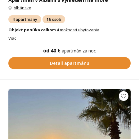
Albánsko
4 apartmány
16 osôb
Objekt ponúka celkom
4 možnosti ubytovania
Viac
od 40 €
apartmán za noc
Detail apartmánu