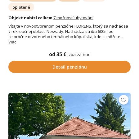
oplotené
Objekt nabízí celkem
7 možností ubytování
Vítajte v novootvorenom penzióne FLORENS, ktorý sa nachádza
v rekreačnej oblasti Nesvady. Nachádza sa iba 600m od
celoročne otvoreného termálneho kúpaliska, kde si môžete...
Viac
od 35 €
izba za noc
Detail penziónu