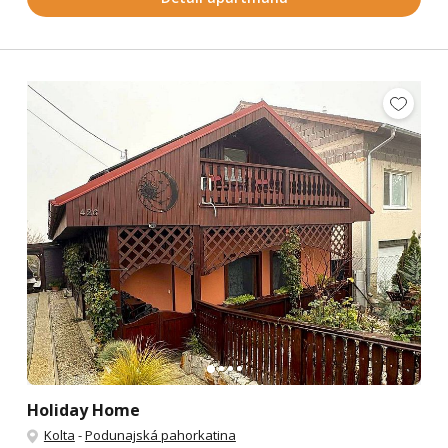
Holiday Home
Kolta
-
Podunajská pahorkatina