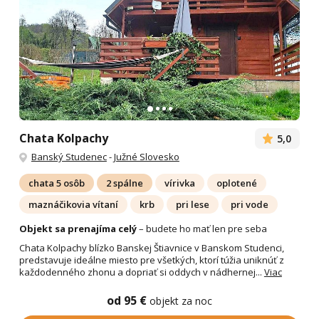
Chata Kolpachy
5,0
Banský Studenec
-
Južné Slovesko
chata 5 osôb
2 spálne
vírivka
oplotené
maznáčikovia vítaní
krb
pri lese
pri vode
Objekt sa prenajíma celý
– budete ho mať len pre seba
Chata Kolpachy blízko Banskej Štiavnice v Banskom Studenci,
predstavuje ideálne miesto pre všetkých, ktorí túžia uniknúť z
každodenného zhonu a dopriať si oddych v nádhernej...
Viac
od 95 €
objekt za noc