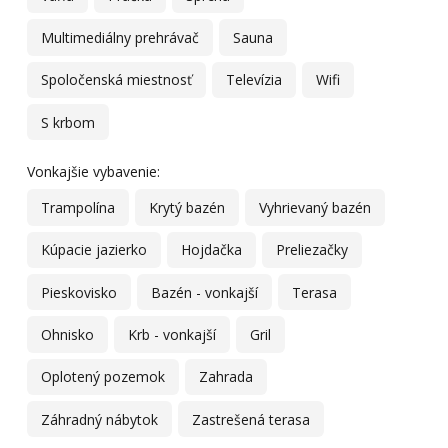
Multimediálny prehrávač
Sauna
Spoločenská miestnosť
Televízia
Wifi
S krbom
Vonkajšie vybavenie:
Trampolína
Krytý bazén
Vyhrievaný bazén
Kúpacie jazierko
Hojdačka
Preliezačky
Pieskovisko
Bazén - vonkajší
Terasa
Ohnisko
Krb - vonkajší
Gril
Oplotený pozemok
Zahrada
Záhradný nábytok
Zastrešená terasa