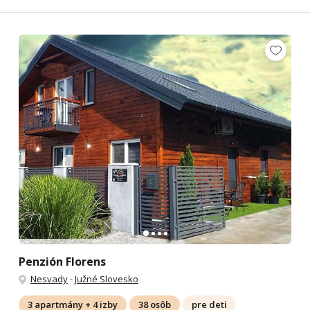
Penzión Florens
Nesvady
-
Južné Slovesko
3 apartmány + 4 izby
38 osôb
pre deti