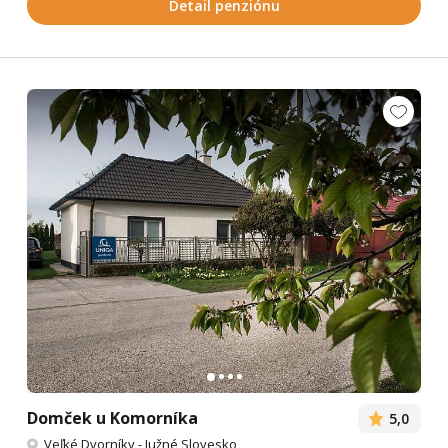
Detail penziónu
Domček u Komorníka
5,0
Veľké Dvorníky
-
Južné Slovesko