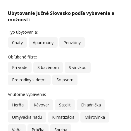
Ubytovanie Južné Slovesko podľa vybavenia a
možností
Typ ubytovania:
Chaty
Apartmány
Penzióny
Obľúbené filtre:
Pri vode
S bazénom
S vírivkou
Pre rodiny s deťmi
So psom
Vnútorné vybavenie:
Herňa
Kávovar
Satelit
Chladnička
Umývačka riadu
Klimatizácia
Mikrovlnka
Vaňa
Práčka
Sprcha