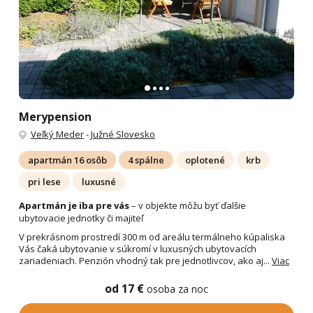
Merypension
Veľký Meder
-
Južné Slovesko
apartmán 16 osôb
4 spálne
oplotené
krb
pri lese
luxusné
Apartmán je iba pre vás
– v objekte môžu byť ďalšie
ubytovacie jednotky či majiteľ
V prekrásnom prostredí 300 m od areálu termálneho kúpaliska
Vás čaká ubytovanie v súkromí v luxusných ubytovacích
zariadeniach. Penzión vhodný tak pre jednotlivcov, ako aj...
Viac
od 17 €
osoba za noc