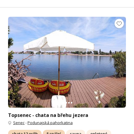
Topsenec - chata na břehu jezera
Senec
-
Podunajská pahorkatina
chata 12 osôb
5 spální
sauna
oplotené