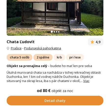
Chata Ľudovít
4,9
Prašice
-
Podunajská pahorkatina
chata 5 osôb
2 spálne
krb
pri lese
Objekt sa prenajíma celý
– budete ho mať len pre seba
Útulná murovaná chata sa nachádza v tichej rekreačnej oblasti
Duchonka, len 1 km od vodnej nádrže Duchonka. Objekt je
situovaný na okraji lesa, iba s pár chatami v okolí,...
Viac
od 80 €
objekt za noc
Detail chaty