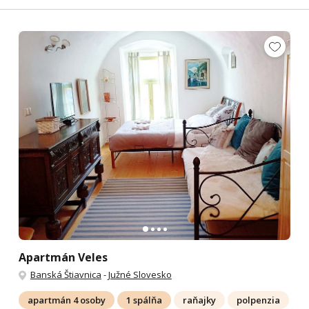
Apartmán Veles
Banská Štiavnica
-
Južné Slovesko
apartmán 4 osoby
1 spálňa
raňajky
polpenzia