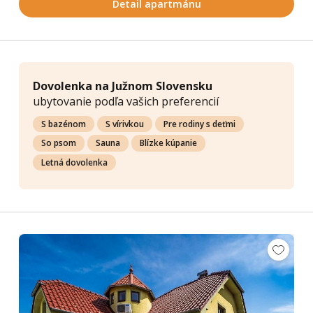
Detail apartmánu
Dovolenka na Južnom Slovensku
ubytovanie podľa vašich preferencií
S bazénom
S vírivkou
Pre rodiny s deťmi
So psom
Sauna
Blízke kúpanie
Letná dovolenka