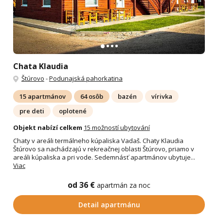
Chata Klaudia
Štúrovo
-
Podunajská pahorkatina
15 apartmánov
64 osôb
bazén
vírivka
pre deti
oplotené
Objekt nabízí celkem
15 možností ubytování
Chaty v areáli termálneho kúpaliska Vadaš. Chaty Klaudia
Štúrovo sa nachádzajú v rekreačnej oblasti Štúrovo, priamo v
areáli kúpaliska a pri vode. Sedemnásť apartmánov ubytuje...
Viac
od 36 €
apartmán za noc
Detail apartmánu