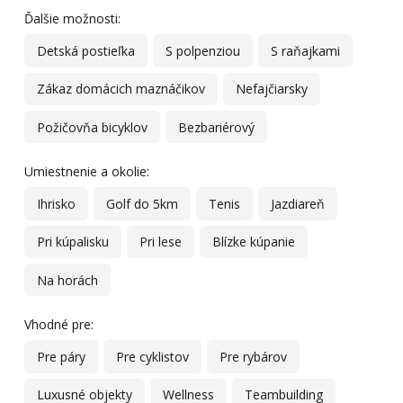
Ďalšie možnosti:
Detská postieľka
S polpenziou
S raňajkami
Zákaz domácich maznáčikov
Nefajčiarsky
Požičovňa bicyklov
Bezbariérový
Umiestnenie a okolie:
Ihrisko
Golf do 5km
Tenis
Jazdiareň
Pri kúpalisku
Pri lese
Blízke kúpanie
Na horách
Vhodné pre:
Pre páry
Pre cyklistov
Pre rybárov
Luxusné objekty
Wellness
Teambuilding