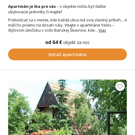
Apartmán je iba pre vás
– v objekte môžu byť ďalšie
ubytovacie jednotky či majiteľ
Prebúdzať sa v meste, kde každá ulica má svoj vlastný príbeh... A
máš ho priamo na dosah ruky. Vitajte v apartmáne Veles –
štýlovom útočisku v srdci Banskej Štiavnice, kde...
Viac
od 64 €
objekt za noc
Detail apartmánu