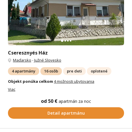
Cseresznyés Ház
Maďarsko
-
Južné Slovesko
4 apartmány
16 osôb
pre deti
oplotené
Objekt ponúka celkom
4 možnosti ubytovania
Viac
od 50 €
apartmán za noc
Detail apartmánu