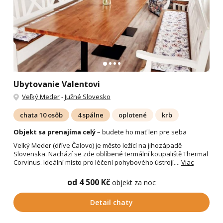
Ubytovanie Valentovi
Veľký Meder
-
Južné Slovesko
chata 10 osôb
4 spálne
oplotené
krb
Objekt sa prenajíma celý
– budete ho mať len pre seba
Velký Meder (dříve Čalovo) je město ležící na jihozápadě
Slovenska. Nachází se zde oblíbené termální koupaliště Thermal
Corvinus. Ideální místo pro léčení pohybového ústrojí....
Viac
od 4 500 Kč
objekt za noc
Detail chaty