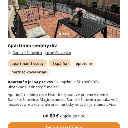
Apartmán siedmy div
Banská Štiavnica
-
Južné Slovesko
apartmán 3 osoby
1 spálňa
oplotené
maznáčikovia vítaní
Apartmán je iba pre vás
– v objekte môžu byť ďalšie
ubytovacie jednotky či majiteľ
Apartmán siedmy div v historickej budove priamo v centre
Banskej Štiavnice. Magické mesto Banská Štiavnica ponúka veľa
možností pre aktívny ale aj romantický oddych. Je známa...
Viac
od 80 €
objekt za noc
Detail apartmánu