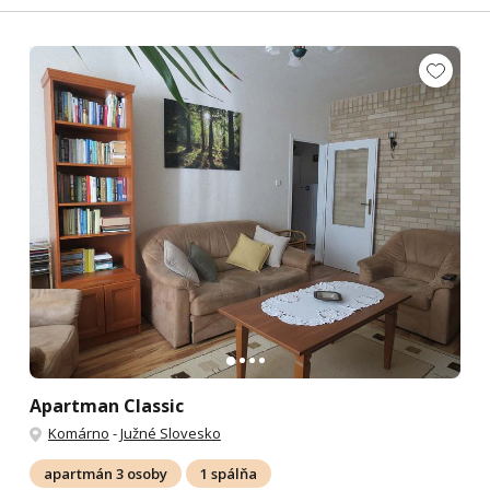
Apartman Classic
Komárno
-
Južné Slovesko
apartmán 3 osoby
1 spálňa