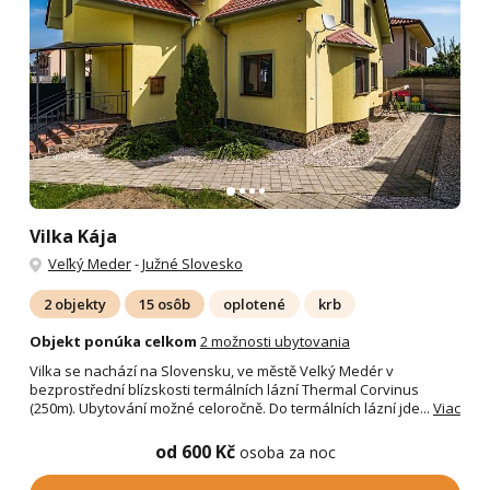
Vilka Kája
Veľký Meder
-
Južné Slovesko
2 objekty
15 osôb
oplotené
krb
Objekt ponúka celkom
2 možnosti ubytovania
Vilka se nachází na Slovensku, ve městě Velký Medér v
bezprostřední blízskosti termálních lázní Thermal Corvinus
(250m). Ubytování možné celoročně. Do termálních lázní jde...
Viac
od 600 Kč
osoba za noc