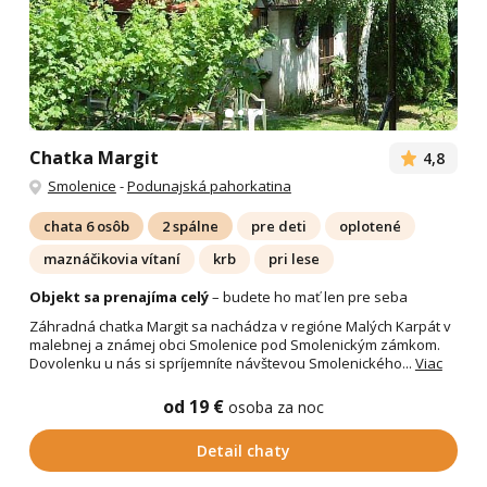
Chatka Margit
4,8
Smolenice
-
Podunajská pahorkatina
chata 6 osôb
2 spálne
pre deti
oplotené
maznáčikovia vítaní
krb
pri lese
Objekt sa prenajíma celý
– budete ho mať len pre seba
Záhradná chatka Margit sa nachádza v regióne Malých Karpát v
malebnej a známej obci Smolenice pod Smolenickým zámkom.
Dovolenku u nás si spríjemníte návštevou Smolenického...
Viac
od 19 €
osoba za noc
Detail chaty