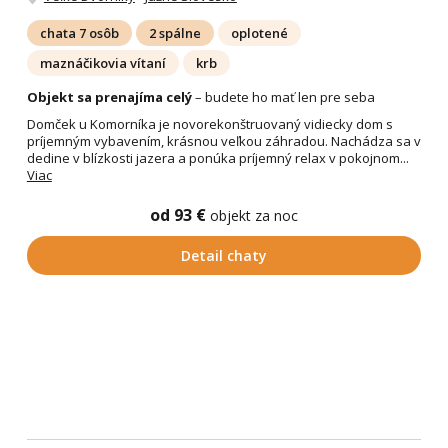
chata 7 osôb
2 spálne
oplotené
maznáčikovia vítaní
krb
Objekt sa prenajíma celý
– budete ho mať len pre seba
Domček u Komorníka je novorekonštruovaný vidiecky dom s
príjemným vybavením, krásnou veľkou záhradou. Nachádza sa v
dedine v blízkosti jazera a ponúka príjemný relax v pokojnom...
Viac
od 93 €
objekt za noc
Detail chaty