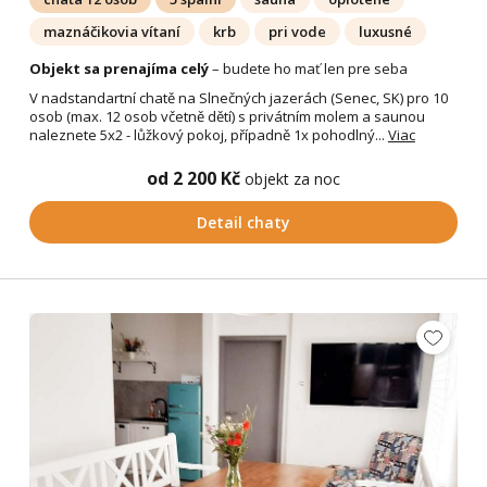
maznáčikovia vítaní
krb
pri vode
luxusné
Objekt sa prenajíma celý
– budete ho mať len pre seba
V nadstandartní chatě na Slnečných jazerách (Senec, SK) pro 10
osob (max. 12 osob včetně dětí) s privátním molem a saunou
naleznete 5x2 - lůžkový pokoj, případně 1x pohodlný...
Viac
od 2 200 Kč
objekt za noc
Detail chaty