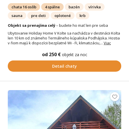
chata 16 osôb
4 spálne
bazén
vírivka
sauna
pre deti
oplotené
krb
Objekt sa prenajíma celý
– budete ho mať len pre seba
Ubytovanie Holiday Home V Kolte sa nachádza v destinácii Kolta
len 10 km od známeho Termálneho kúpaliska Podhájska. Hostia
v ňom majú k dispozícii bezplatné Wi - Fi, klimatizáciu,...
Viac
od 250 €
objekt za noc
Detail chaty