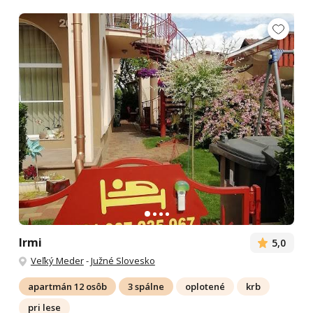
Irmi
5,0
Veľký Meder
-
Južné Slovesko
apartmán 12 osôb
3 spálne
oplotené
krb
pri lese