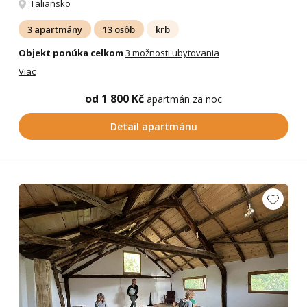
Taliansko
3 apartmány
13 osôb
krb
Objekt ponúka celkom
3 možnosti ubytovania
Viac
od 1 800 Kč
apartmán za noc
Detail apartmánu