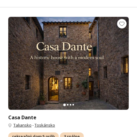
Casa Dante
Taliansko
-
Toskánsko
rekreačný dom 5 osôb
3 spálne