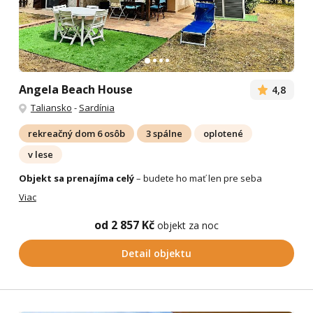
Angela Beach House
4,8
Taliansko
-
Sardínia
rekreačný dom 6 osôb
3 spálne
oplotené
v lese
Objekt sa prenajíma celý
– budete ho mať len pre seba
Viac
od 2 857 Kč
objekt za noc
Detail objektu