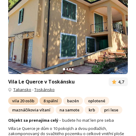
Vila Le Querce v Toskánsku
4,7
Taliansko
-
Toskánsko
vila 20 osôb
8 spální
bazén
oplotené
maznáčikovia vítaní
na samote
krb
pri lese
Objekt sa prenajíma celý
– budete ho mať len pre seba
Villa Le Querce je dům o 10 pokojích a dvou podlažích,
zakomponovaný do svažitého pozemku o celkové vnitřní ploše