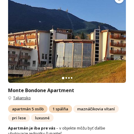
Monte Bondone Apartment
Taliansko
apartmán 5 osôb
1 spálňa
maznáčikovia vítaní
pri lese
luxusné
Apartmán je iba pre vás
– v objekte môžu byť ďalšie
ubytovacie jednotky či majiteľ