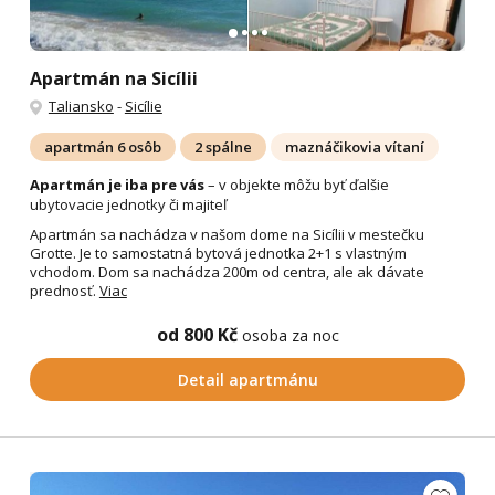
Apartmán na Sicílii
Taliansko
-
Sicílie
apartmán 6 osôb
2 spálne
maznáčikovia vítaní
Apartmán je iba pre vás
– v objekte môžu byť ďalšie
ubytovacie jednotky či majiteľ
Apartmán sa nachádza v našom dome na Sicílii v mestečku
Grotte. Je to samostatná bytová jednotka 2+1 s vlastným
vchodom. Dom sa nachádza 200m od centra, ale ak dávate
prednosť.
Viac
od 800 Kč
osoba za noc
Detail apartmánu