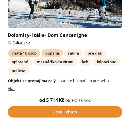
Dolomity- Itálie- Dom Cencenighe
Taliansko
chata 16 osôb
6 spální
sauna
pre deti
oplotené
maznáčikovia vítaní
krb
kúpací sud
pri lese
Objekt sa prenajíma celý
– budete ho mať len pre seba
Viac
od 5 714 Kč
objekt za noc
Detail chaty