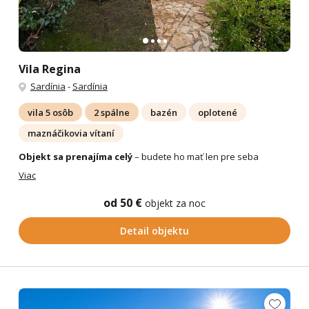
Vila Regina
Sardínia
-
Sardínia
vila 5 osôb
2 spálne
bazén
oplotené
maznáčikovia vítaní
Objekt sa prenajíma celý
– budete ho mať len pre seba
Viac
od 50 €
objekt za noc
Detail objektu