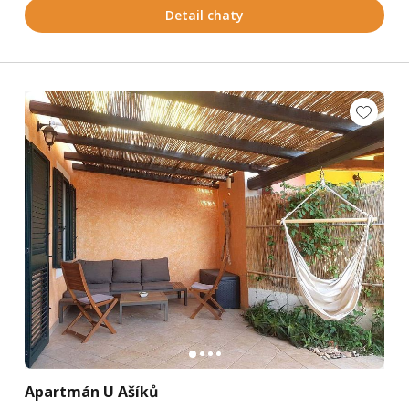
Detail chaty
Apartmán U Ašíků