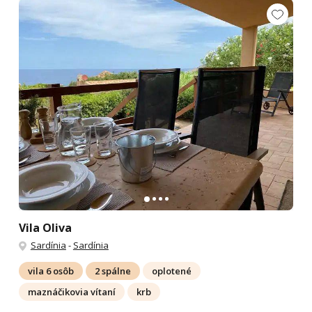
Vila Oliva
Sardínia
-
Sardínia
vila 6 osôb
2 spálne
oplotené
maznáčikovia vítaní
krb