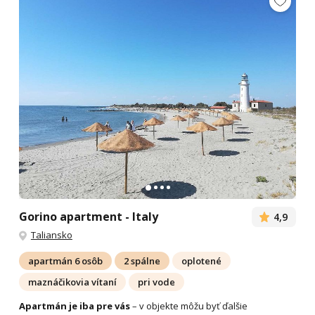
Gorino apartment - Italy
4,9
Taliansko
apartmán 6 osôb
2 spálne
oplotené
maznáčikovia vítaní
pri vode
Apartmán je iba pre vás
– v objekte môžu byť ďalšie