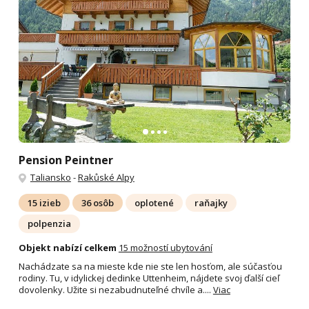
Pension Peintner
Taliansko
-
Rakůské Alpy
15 izieb
36 osôb
oplotené
raňajky
polpenzia
Objekt nabízí celkem
15 možností ubytování
Nachádzate sa na mieste kde nie ste len hosťom, ale súčasťou
rodiny. Tu, v idylickej dedinke Uttenheim, nájdete svoj ďalší cieľ
dovolenky. Užite si nezabudnuteľné chvíle a....
Viac