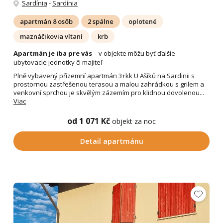
Sardínia
-
Sardínia
apartmán 8 osôb
2 spálne
oplotené
maznáčikovia vítaní
krb
Apartmán je iba pre vás
– v objekte môžu byť ďalšie
ubytovacie jednotky či majiteľ
Plně vybavený přízemní apartmán 3+kk U Ašíků na Sardinii s
prostornou zastřešenou terasou a malou zahrádkou s grilem a
venkovní sprchou je skvělým zázemím pro klidnou dovolenou...
Viac
od 1 071 Kč
objekt za noc
Detail apartmánu