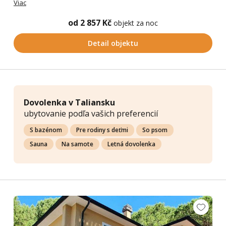
Viac
od 2 857 Kč
objekt za noc
Detail objektu
Dovolenka v Taliansku
ubytovanie podľa vašich preferencií
S bazénom
Pre rodiny s deťmi
So psom
Sauna
Na samote
Letná dovolenka