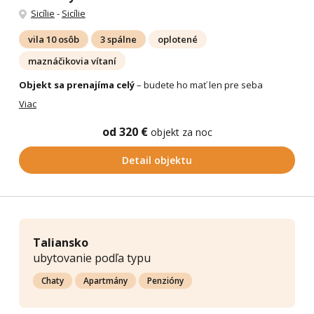
Sicílie
-
Sicílie
vila 10 osôb
3 spálne
oplotené
maznáčikovia vítaní
Objekt sa prenajíma celý
– budete ho mať len pre seba
Viac
od 320 €
objekt za noc
Detail objektu
Taliansko
ubytovanie podľa typu
Chaty
Apartmány
Penzióny