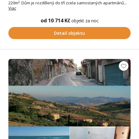
220m². Dům je rozdělený do tří zcela samostaných apartmánů...
Viac
od 10 714 Kč
objekt za noc
Detail objektu