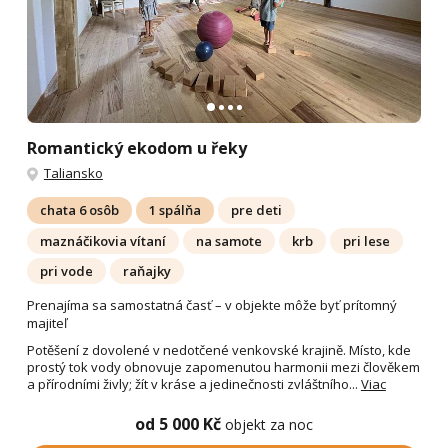
Romantický ekodom u řeky
Taliansko
chata 6 osôb
1 spálňa
pre deti
maznáčikovia vítaní
na samote
krb
pri lese
pri vode
raňajky
Prenajíma sa samostatná časť – v objekte môže byť prítomný
majiteľ
Potěšení z dovolené v nedotčené venkovské krajině. Místo, kde
prostý tok vody obnovuje zapomenutou harmonii mezi člověkem
a přírodními živly; žít v kráse a jedinečnosti zvláštního...
Viac
od 5 000 Kč
objekt za noc