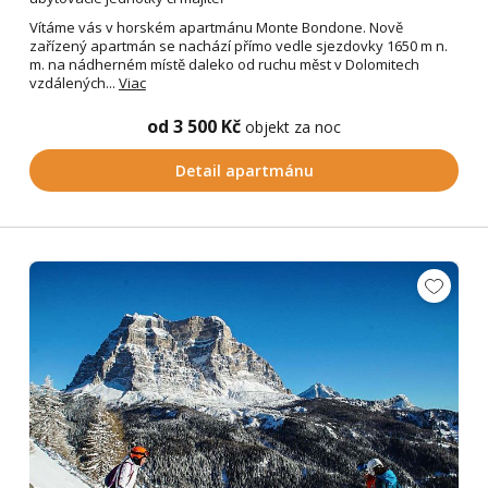
Vítáme vás v horském apartmánu Monte Bondone. Nově
zařízený apartmán se nachází přímo vedle sjezdovky 1650 m n.
m. na nádherném místě daleko od ruchu měst v Dolomitech
vzdálených...
Viac
od 3 500 Kč
objekt za noc
Detail apartmánu