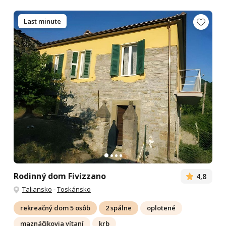
Last minute
Rodinný dom Fivizzano
4,8
Taliansko
-
Toskánsko
rekreačný dom 5 osôb
2 spálne
oplotené
maznáčikovia vítaní
krb