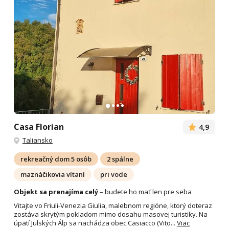
Casa Florian
4,9
Taliansko
rekreačný dom 5 osôb
2 spálne
maznáčikovia vítaní
pri vode
Objekt sa prenajíma celý
– budete ho mať len pre seba
Vitajte vo Friuli-Venezia Giulia, malebnom regióne, ktorý doteraz
zostáva skrytým pokladom mimo dosahu masovej turistiky. Na
úpätí Julských Álp sa nachádza obec Casiacco (Vito...
Viac