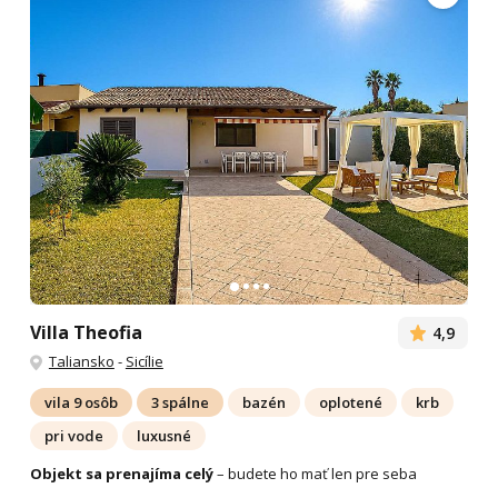
Villa Theofia
4,9
Taliansko
-
Sicílie
vila 9 osôb
3 spálne
bazén
oplotené
krb
pri vode
luxusné
Objekt sa prenajíma celý
– budete ho mať len pre seba