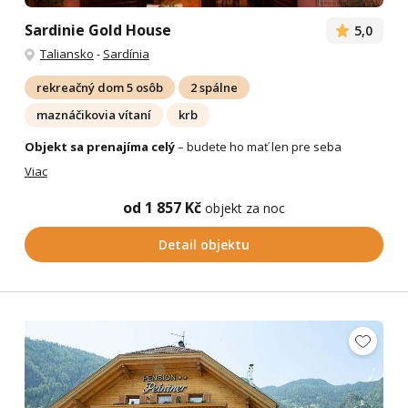
Sardinie Gold House
5,0
Taliansko
-
Sardínia
rekreačný dom 5 osôb
2 spálne
maznáčikovia vítaní
krb
Objekt sa prenajíma celý
– budete ho mať len pre seba
Viac
od 1 857 Kč
objekt za noc
Detail objektu