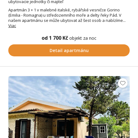
ubytovacie jednotky či majiteľ
Apartmán 3 + 1 v malebné italské, rybářské vesničce Gorino
(Emilia - Romagna) u středozemního moře a delty řeky Pád. V
našem apartmánu se může ubytovat až šest osob a nabízíme...
Viac
od 1 700 Kč
objekt za noc
Detail apartmánu