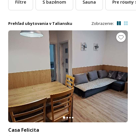
Filtre
S bazénom
Sauna
Pre rodiny 
Prehľad ubytovania v Taliansku
Zobrazenie:
Casa Felicita