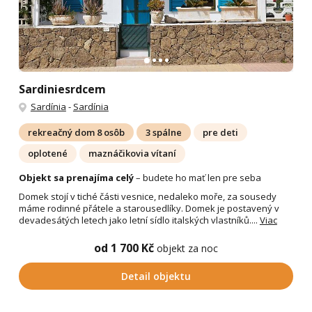
Sardiniesrdcem
Sardínia
-
Sardínia
rekreačný dom 8 osôb
3 spálne
pre deti
oplotené
maznáčikovia vítaní
Objekt sa prenajíma celý
– budete ho mať len pre seba
Domek stojí v tiché části vesnice, nedaleko moře, za sousedy
máme rodinné přátele a starousedlíky. Domek je postavený v
devadesátých letech jako letní sídlo italských vlastníků....
Viac
od 1 700 Kč
objekt za noc
Detail objektu