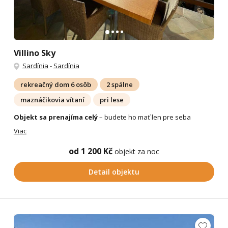
Villino Sky
Sardínia
-
Sardínia
rekreačný dom 6 osôb
2 spálne
maznáčikovia vítaní
pri lese
Objekt sa prenajíma celý
– budete ho mať len pre seba
Viac
od 1 200 Kč
objekt za noc
Detail objektu