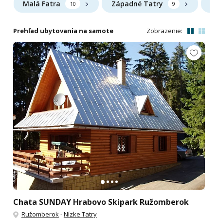
Malá Fatra
Západné Tatry
Ve
10
9
Prehľad ubytovania na samote
Zobrazenie:
Chata SUNDAY Hrabovo Skipark Ružomberok
Ružomberok
-
Nízke Tatry