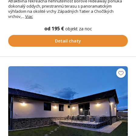
Atraktívna rekreačná nehnuteľnosť Borové Hideaway ponúka
dokonalý oddych, priestrannú terasu s panoramatickým
výhľadom na okolité vrchy Západných Tatier a Chočškých
vrchov,...
Viac
od 195 €
objekt za noc
Detail chaty