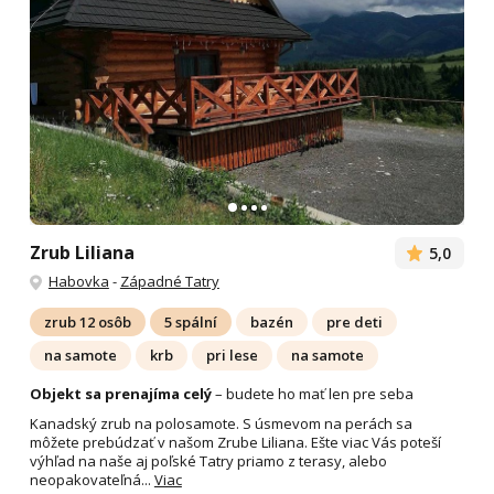
Zrub Liliana
5,0
Habovka
-
Západné Tatry
zrub 12 osôb
5 spální
bazén
pre deti
na samote
krb
pri lese
na samote
Objekt sa prenajíma celý
– budete ho mať len pre seba
Kanadský zrub na polosamote. S úsmevom na perách sa
môžete prebúdzať v našom Zrube Liliana. Ešte viac Vás poteší
výhľad na naše aj poľské Tatry priamo z terasy, alebo
neopakovateľná...
Viac