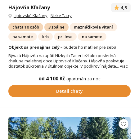
Hájovňa Kľačany
4,8
Liptovské Kľačany
-
Nízke Tatry
chata 10 osôb
3 spálne
maznáčikovia vítaní
na samote
krb
pri lese
na samote
Objekt sa prenajíma celý
– budete ho mať len pre seba
Bývalá Hájovňa na upätí Nízkych Tatier leží ako posledná
chalupa malebnej obce Liptovské Kľačany. Hájovňa poskytuje
dostatok súkromia v útulnom objekte. V podkroví nájdete...
Viac
od 4 100 Kč
apartmán za noc
Detail chaty