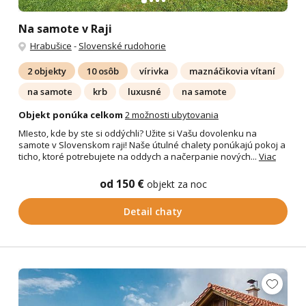
Na samote v Raji
Hrabušice
-
Slovenské rudohorie
2 objekty
10 osôb
vírivka
maznáčikovia vítaní
na samote
krb
luxusné
na samote
Objekt ponúka celkom
2 možnosti ubytovania
MIesto, kde by ste si oddýchli? Užite si Vašu dovolenku na
samote v Slovenskom raji! Naše útulné chalety ponúkajú pokoj a
ticho, ktoré potrebujete na oddych a načerpanie nových...
Viac
od 150 €
objekt za noc
Detail chaty