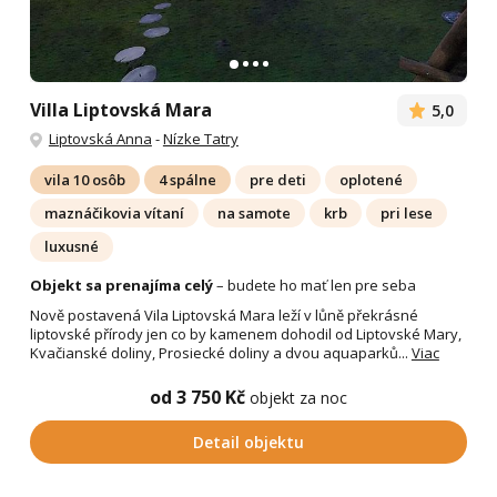
Villa Liptovská Mara
5,0
Liptovská Anna
-
Nízke Tatry
vila 10 osôb
4 spálne
pre deti
oplotené
maznáčikovia vítaní
na samote
krb
pri lese
luxusné
Objekt sa prenajíma celý
– budete ho mať len pre seba
Nově postavená Vila Liptovská Mara leží v lůně překrásné
liptovské přírody jen co by kamenem dohodil od Liptovské Mary,
Kvačianské doliny, Prosiecké doliny a dvou aquaparků...
Viac
od 3 750 Kč
objekt za noc
Detail objektu