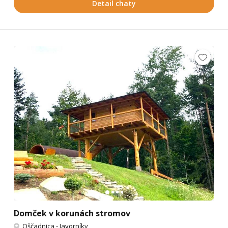
Detail chaty
Domček v korunách stromov
Oščadnica
-
Javorníky