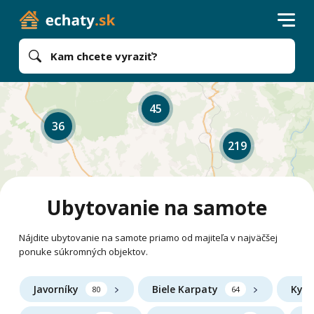
Kam chcete vyraziť?
45
36
219
Ubytovanie na samote
Nájdite ubytovanie na samote priamo od majiteľa v najväčšej
ponuke súkromných objektov.
Javorníky
Biele Karpaty
Kysu
80
64