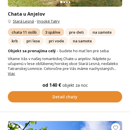
Chata u Anjelov
Stará Lesná
-
Vysoké Tatry
chata 11 osôb
3 spálne
pre deti
na samote
krb
pri lese
pri vode
na samote
Objekt sa prenajíma celý
– budete ho mať len pre seba
Vítame Vás v našej romantickej Chate u anjelov. Nájdete ju
učupenú v lese obľúbenej horskej obce Stará Lesná, neďaleko
Tatranskej Lomnice. Celoročne pre Vás máme nachystaných...
Viac
od 140 €
objekt za noc
Detail chaty