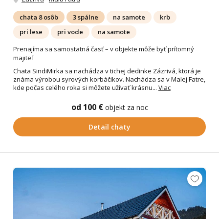
chata 8 osôb
3 spálne
na samote
krb
pri lese
pri vode
na samote
Prenajíma sa samostatná časť – v objekte môže byť prítomný
majiteľ
Chata SindiMirka sa nachádza v tichej dedinke Zázrivá, ktorá je
známa výrobou syrových korbáčikov. Nachádza sa v Malej Fatre,
kde počas celého roka si môžete užívať krásnu...
Viac
od 100 €
objekt za noc
Detail chaty