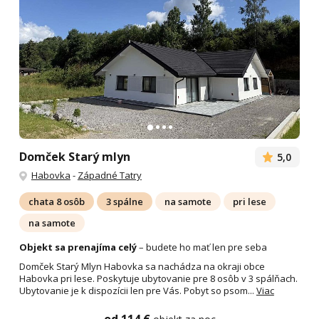
Domček Starý mlyn
5,0
Habovka
-
Západné Tatry
chata 8 osôb
3 spálne
na samote
pri lese
na samote
Objekt sa prenajíma celý
– budete ho mať len pre seba
Domček Starý Mlyn Habovka sa nachádza na okraji obce
Habovka pri lese. Poskytuje ubytovanie pre 8 osôb v 3 spálňach.
Ubytovanie je k dispozícii len pre Vás. Pobyt so psom...
Viac