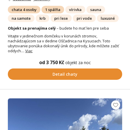
chata 4 osoby
1 spálňa
vírivka
sauna
na samote
krb
pri lese
pri vode
luxusné
Objekt sa prenajíma celý
– budete ho mať len pre seba
Vitajte v jedinečnom domčeku v korunách stromov,
nachádzajúcom sa v dedine Oščadnica na Kysuciach. Toto
ubytovanie ponúka dokonalý únik do prírody, kde môžete zažiť
oddych....
Viac
od 3 750 Kč
objekt za noc
Detail chaty