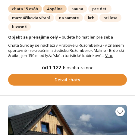
chata 15 osôb
4 spálne
sauna
pre deti
maznáčikovia vítaní
na samote
krb
pri lese
luxusné
Objekt sa prenajíma celý
– budete ho mať len pre seba
Chata Sunday se nachází v Hrabově u Ružomberku - v známém
sportovně - rekreačním středisku Ružomberok Malino - Brdo ski
& bike, jen 150 m od lyžařské a turistické kabinkové...
Viac
od 1 122 €
osoba za noc
Detail chaty