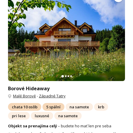
Borové Hideaway
Malé Borové
-
Západné Tatry
chata 10 osôb
5 spální
na samote
krb
pri lese
luxusné
na samote
Objekt sa prenajíma celý
– budete ho mať len pre seba