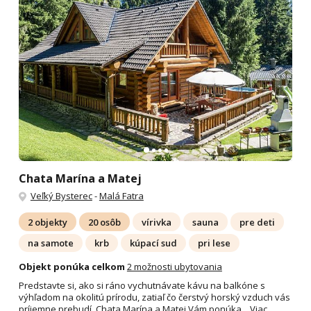
Chata Marína a Matej
Veľký Bysterec
-
Malá Fatra
2 objekty
20 osôb
vírivka
sauna
pre deti
na samote
krb
kúpací sud
pri lese
Objekt ponúka celkom
2 možnosti ubytovania
Predstavte si, ako si ráno vychutnávate kávu na balkóne s
výhľadom na okolitú prírodu, zatiaľ čo čerstvý horský vzduch vás
príjemne prebudí. Chata Marína a Matej Vám ponúka...
Viac