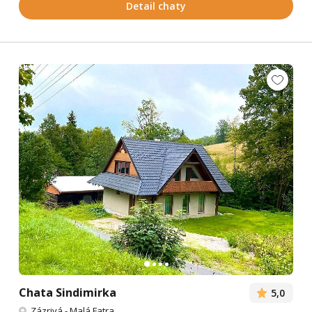
Detail chaty
Chata Sindimirka
5,0
Zázrivá
-
Malá Fatra