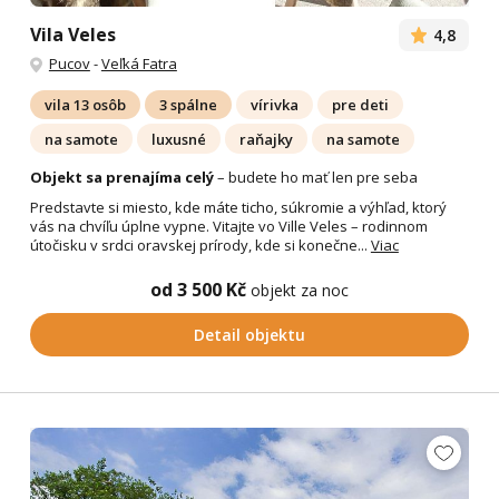
Vila Veles
4,8
Pucov
-
Veľká Fatra
vila 13 osôb
3 spálne
vírivka
pre deti
na samote
luxusné
raňajky
na samote
Objekt sa prenajíma celý
– budete ho mať len pre seba
Predstavte si miesto, kde máte ticho, súkromie a výhľad, ktorý
vás na chvíľu úplne vypne. Vitajte vo Ville Veles – rodinnom
útočisku v srdci oravskej prírody, kde si konečne...
Viac
od 3 500 Kč
objekt za noc
Detail objektu