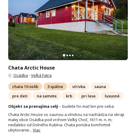
Chata Arctic House
Osádka
-
Veľká Fatra
chata 10 osôb
3 spálne
vírivka
sauna
pre deti
na samote
krb
pri lese
luxusné
Objekt sa prenajíma celý
– budete ho mať len pre seba
Chata Arctic House so saunou a vírivkou sa nachádza na okraji
malej obce Osádka pod vrchom Veľký Choč, 1611 m. n. m,
neďaleko od Dolného Kubína. Chata ponúka komfortné
ubytovanie...
Viac