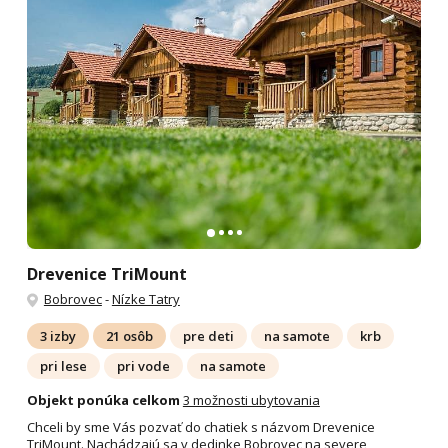
Drevenice TriMount
Bobrovec
-
Nízke Tatry
3 izby
21 osôb
pre deti
na samote
krb
pri lese
pri vode
na samote
Objekt ponúka celkom
3 možnosti ubytovania
Chceli by sme Vás pozvať do chatiek s názvom Drevenice
TriMount. Nachádzajú sa v dedinke Bobrovec na severe