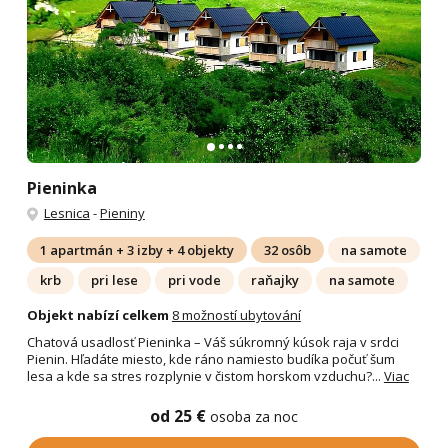
Pieninka
Lesnica
-
Pieniny
1 apartmán + 3 izby + 4 objekty
32 osôb
na samote
krb
pri lese
pri vode
raňajky
na samote
Objekt nabízí celkem
8 možností ubytování
Chatová usadlosť Pieninka – Váš súkromný kúsok raja v srdci
Pienin. Hľadáte miesto, kde ráno namiesto budíka počuť šum
lesa a kde sa stres rozplynie v čistom horskom vzduchu?...
Viac
od 25 €
osoba za noc