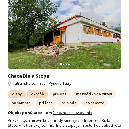
Chata Biela Stopa
Tatranská Lomnica
-
Vysoké Tatry
2 izby
26 osôb
pre deti
maznáčikovia vítaní
na samote
pri lese
pri vode
na samote
Objekt ponúka celkom
2 možnosti ubytovania
Pre všetkých milovníkov prírody sme vytvorili koncept Biela
Stopa v Tatranskej Lomnici. Biela stopa je miesto, kde zabudnete