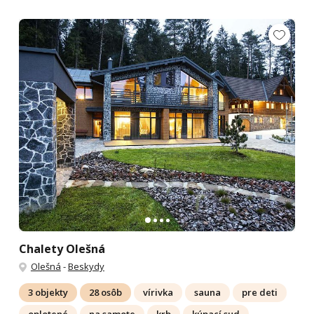
Chalety Olešná
Olešná
-
Beskydy
3 objekty
28 osôb
vírivka
sauna
pre deti
oplotené
na samote
krb
kúpací sud