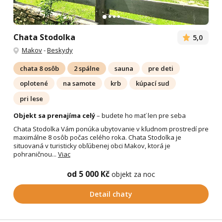
Chata Stodolka
5,0
Makov
-
Beskydy
chata 8 osôb
2 spálne
sauna
pre deti
oplotené
na samote
krb
kúpací sud
pri lese
Objekt sa prenajíma celý
– budete ho mať len pre seba
Chata Stodolka Vám ponúka ubytovanie v kľudnom prostredí pre
maximálne 8 osôb počas celého roka. Chata Stodolka je
situovaná v turisticky obľúbenej obci Makov, ktorá je
pohraničnou...
Viac
od 5 000 Kč
objekt za noc
Detail chaty