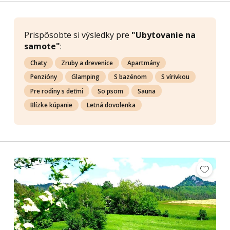
Prispôsobte si výsledky pre
"Ubytovanie na
samote"
:
Chaty
Zruby a drevenice
Apartmány
Penzióny
Glamping
S bazénom
S vírivkou
Pre rodiny s deťmi
So psom
Sauna
Blízke kúpanie
Letná dovolenka