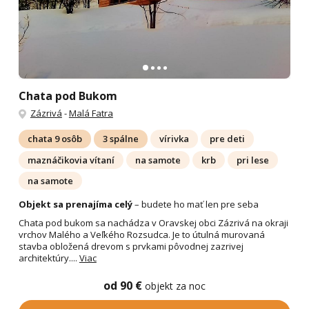
Chata pod Bukom
Zázrivá
-
Malá Fatra
chata 9 osôb
3 spálne
vírivka
pre deti
maznáčikovia vítaní
na samote
krb
pri lese
na samote
Objekt sa prenajíma celý
– budete ho mať len pre seba
Chata pod bukom sa nachádza v Oravskej obci Zázrivá na okraji
vrchov Malého a Veľkého Rozsudca. Je to útulná murovaná
stavba obložená drevom s prvkami pôvodnej zazrivej
architektúry....
Viac
od 90 €
objekt za noc