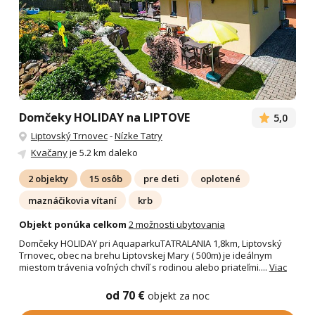
Domčeky HOLIDAY na LIPTOVE
5,0
Liptovský Trnovec
-
Nízke Tatry
Kvačany
je 5.2 km daleko
2 objekty
15 osôb
pre deti
oplotené
maznáčikovia vítaní
krb
Objekt ponúka celkom
2 možnosti ubytovania
Domčeky HOLIDAY pri AquaparkuTATRALANIA 1,8km, Liptovský
Trnovec, obec na brehu Liptovskej Mary ( 500m) je ideálnym
miestom trávenia voľných chvíľ s rodinou alebo priateľmi....
Viac
od 70 €
objekt za noc