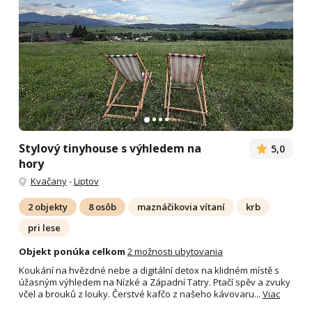
Stylový tinyhouse s výhledem na
5,0
hory
Kvačany
-
Liptov
2 objekty
8 osôb
maznáčikovia vítaní
krb
pri lese
Objekt ponúka celkom
2 možnosti ubytovania
Koukání na hvězdné nebe a digitální detox na klidném místě s
úžasným výhledem na Nízké a Západní Tatry. Ptačí spěv a zvuky
včel a brouků z louky. Čerstvé kafčo z našeho kávovaru...
Viac