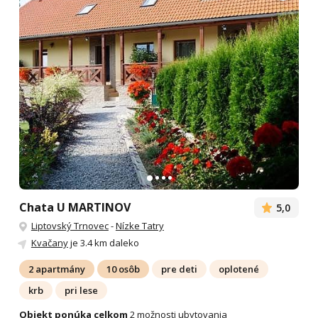
Chata U MARTINOV
5,0
Liptovský Trnovec
-
Nízke Tatry
Kvačany
je 3.4 km daleko
2 apartmány
10 osôb
pre deti
oplotené
krb
pri lese
Objekt ponúka celkom
2 možnosti ubytovania