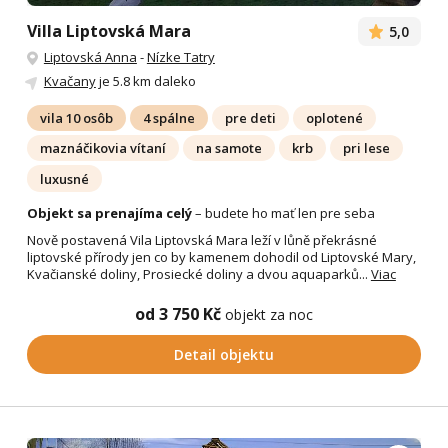
Villa Liptovská Mara
5,0
Liptovská Anna
-
Nízke Tatry
Kvačany
je 5.8 km daleko
vila 10 osôb
4 spálne
pre deti
oplotené
maznáčikovia vítaní
na samote
krb
pri lese
luxusné
Objekt sa prenajíma celý
– budete ho mať len pre seba
Nově postavená Vila Liptovská Mara leží v lůně překrásné
liptovské přírody jen co by kamenem dohodil od Liptovské Mary,
Kvačianské doliny, Prosiecké doliny a dvou aquaparků...
Viac
od 3 750 Kč
objekt za noc
Detail objektu