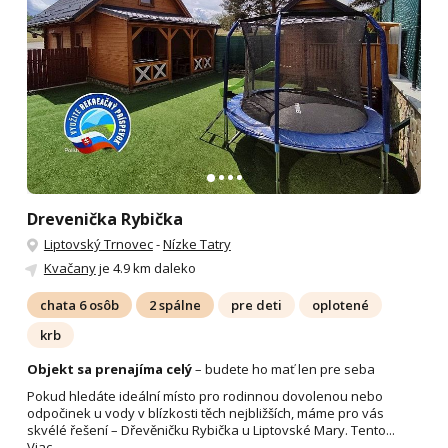
Drevenička Rybička
Liptovský Trnovec
-
Nízke Tatry
Kvačany
je 4.9 km daleko
chata 6 osôb
2 spálne
pre deti
oplotené
krb
Objekt sa prenajíma celý
– budete ho mať len pre seba
Pokud hledáte ideální místo pro rodinnou dovolenou nebo
odpočinek u vody v blízkosti těch nejbližších, máme pro vás
skvélé řešení – Dřevěničku Rybička u Liptovské Mary. Tento...
Viac