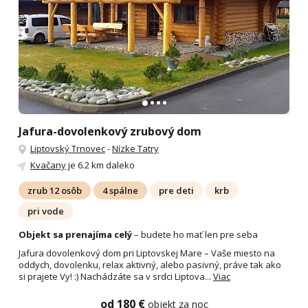
Jafura-dovolenkový zrubový dom
Liptovský Trnovec
-
Nízke Tatry
Kvačany
je 6.2 km daleko
zrub 12 osôb
4 spálne
pre deti
krb
pri vode
Objekt sa prenajíma celý
– budete ho mať len pre seba
Jafura dovolenkový dom pri Liptovskej Mare – Vaše miesto na
oddych, dovolenku, relax aktivný, alebo pasivný, práve tak ako
si prajete Vy! :) Nachádzáte sa v srdci Liptova...
Viac
od 180 €
objekt za noc