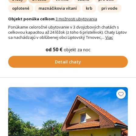
oplotené
maznáčikovia vítaní
krb
pri vode
Objekt ponúka celkom
3 možnosti ubytovania
Ponúkame celoročné ubytovanie v 3 dvojizbových chatách s
celkovou kapacitou až 24 lôžok (z toho 6 prístelívok). Chaty Liptov
sa nachádzajú v obľúbenej obci Liptovský Trnovec,...
Viac
od 50 €
objekt za noc
Detail chaty