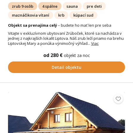
zrub 9 osôb
4 spálne
sauna
pre deti
maznáčikovia vítaní
krb
kúpací sud
Objekt sa prenajíma celý
– budete ho mať len pre seba
Vitajte v exkluzívnom ubytovaní Zrúboček, ktoré sa nachádza v
jednej z najkrajších lokalít Liptova. Náš zrub leží priamo na brehu
Liptovskej Mary a ponúka výnimočný výhľad...
Viac
od 280 €
objekt za noc
Detail objektu