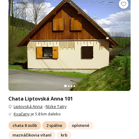
Chata Liptovská Anna 101
Liptovská Anna
-
Nízke Tatry
Kvačany
je 5.8 km daleko
chata 8 osôb
2 spálne
oplotené
maznáčikovia vítaní
krb