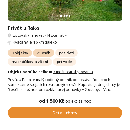
Privát u Raka
Liptovský Trnovec
-
Nízke Tatry
Kvačany
je 4.6 km daleko
3 objekty
21 osôb
pre deti
maznáčikovia vítaní
pri vode
Objekt ponúka celkom
3 možnosti ubytovania
Privát u Raka je malý rodinný podnik pozostávajúci z troch
samostatne stojacích rekreačných chát. Kapacita jednej chaty je
5 osôb s možnosťou rozkladacej pohovky + 2 osoby....
Viac
od 1 500 Kč
objekt za noc
Detail chaty