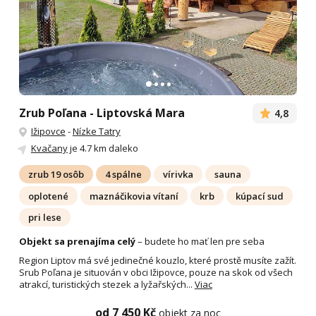
Zrub Poľana - Liptovská Mara
4,8
Ižipovce
-
Nízke Tatry
Kvačany
je 4.7 km daleko
zrub 19 osôb
4 spálne
vírivka
sauna
oplotené
maznáčikovia vítaní
krb
kúpací sud
pri lese
Objekt sa prenajíma celý
– budete ho mať len pre seba
Region Liptov má své jedinečné kouzlo, které prostě musíte zažít.
Srub Poľana je situován v obci Ižipovce, pouze na skok od všech
atrakcí, turistických stezek a lyžařských...
Viac
od 7 450 Kč
objekt za noc