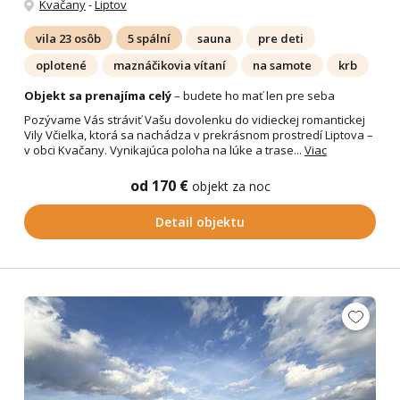
Kvačany
-
Liptov
vila 23 osôb
5 spální
sauna
pre deti
oplotené
maznáčikovia vítaní
na samote
krb
Objekt sa prenajíma celý
– budete ho mať len pre seba
Pozývame Vás stráviť Vašu dovolenku do vidieckej romantickej
Vily Včielka, ktorá sa nachádza v prekrásnom prostredí Liptova –
v obci Kvačany. Vynikajúca poloha na lúke a trase...
Viac
od 170 €
objekt za noc
Detail objektu