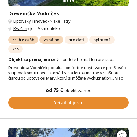
Drevenička Vodníček
Liptovský Trnovec
-
Nízke Tatry
Kvačany
je 4.9 km daleko
zrub 6 osôb
2 spálne
pre deti
oplotené
krb
Objekt sa prenajíma celý
– budete ho mať len pre seba
Drevenička Vodníček ponúka komfortné ubytovanie pre 6 osôb
v Liptovskom Trnovci. Nachádza sa len 30 metrov vzdušnou
čiarou od Liptovskej Mary, ktorú si môžete vychutnať pri...
Viac
od 75 €
objekt za noc
Detail objektu