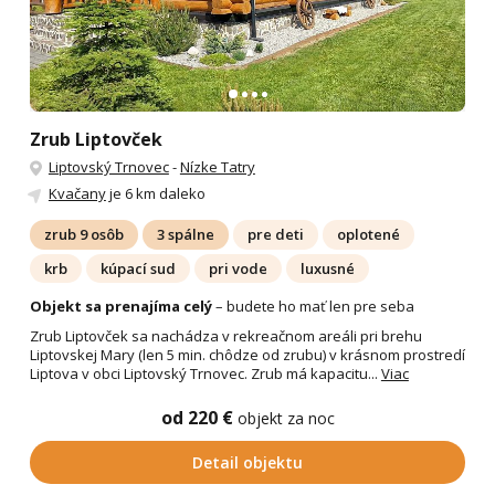
Zrub Liptovček
Liptovský Trnovec
-
Nízke Tatry
Kvačany
je 6 km daleko
zrub 9 osôb
3 spálne
pre deti
oplotené
krb
kúpací sud
pri vode
luxusné
Objekt sa prenajíma celý
– budete ho mať len pre seba
Zrub Liptovček sa nachádza v rekreačnom areáli pri brehu
Liptovskej Mary (len 5 min. chôdze od zrubu) v krásnom prostredí
Liptova v obci Liptovský Trnovec. Zrub má kapacitu...
Viac
od 220 €
objekt za noc
Detail objektu