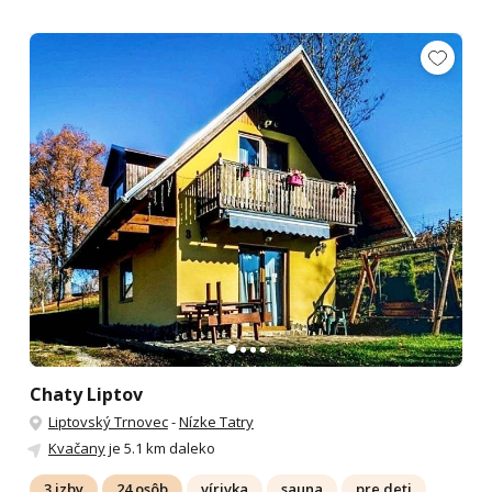
Chaty Liptov
Liptovský Trnovec
-
Nízke Tatry
Kvačany
je 5.1 km daleko
3 izby
24 osôb
vírivka
sauna
pre deti