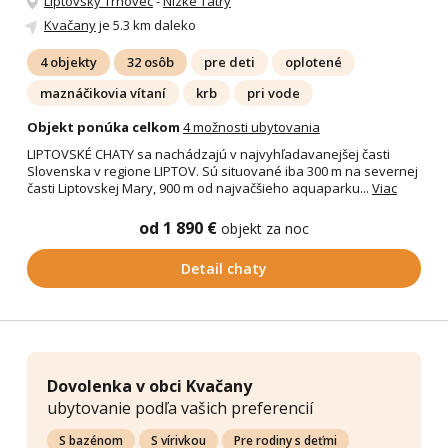
Liptovský Trnovec
-
Nízke Tatry
Kvačany
je 5.3 km daleko
4 objekty
32 osôb
pre deti
oplotené
maznáčikovia vítaní
krb
pri vode
Objekt ponúka celkom
4 možnosti ubytovania
LIPTOVSKÉ CHATY sa nachádzajú v najvyhľadavanejšej časti
Slovenska v regione LIPTOV. Sú situované iba 300 m na severnej
časti Liptovskej Mary, 900 m od najvačšieho aquaparku...
Viac
od 1 890 €
objekt za noc
Detail chaty
Dovolenka v obci Kvačany
ubytovanie podľa vašich preferencií
S bazénom
S vírivkou
Pre rodiny s deťmi