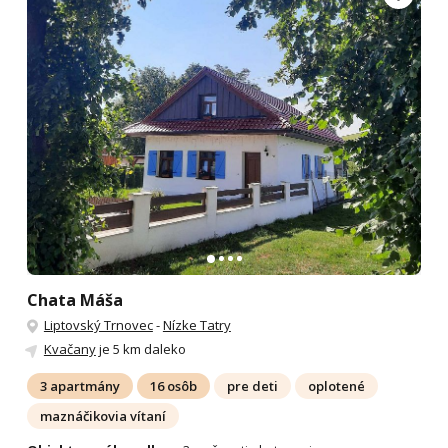
Chata Máša
Liptovský Trnovec
-
Nízke Tatry
Kvačany
je 5 km daleko
3 apartmány
16 osôb
pre deti
oplotené
maznáčikovia vítaní