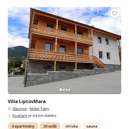
Villa LiptovMara
Ižipovce
-
Nízke Tatry
Kvačany
je 4.6 km daleko
4 apartmány
20 osôb
vírivka
sauna