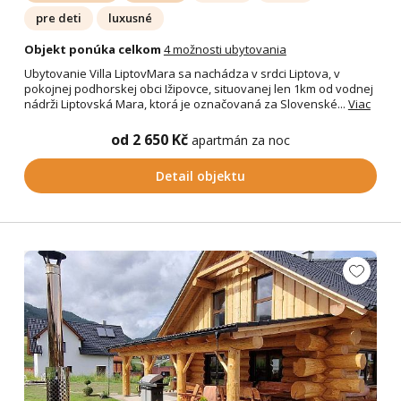
pre deti
luxusné
Objekt ponúka celkom
4 možnosti ubytovania
Ubytovanie Villa LiptovMara sa nachádza v srdci Liptova, v
pokojnej podhorskej obci Ižipovce, situovanej len 1km od vodnej
nádrži Liptovská Mara, ktorá je označovaná za Slovenské...
Viac
od 2 650 Kč
apartmán za noc
Detail objektu