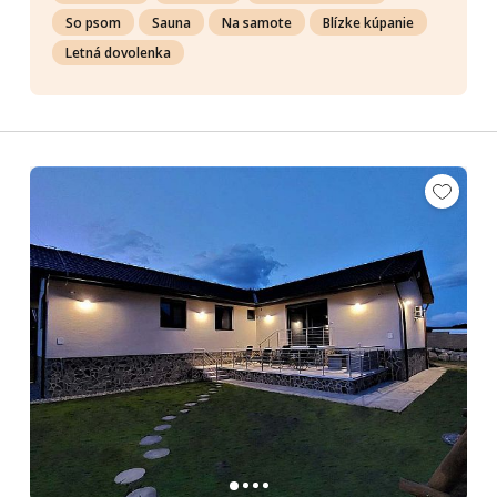
So psom
Sauna
Na samote
Blízke kúpanie
Letná dovolenka