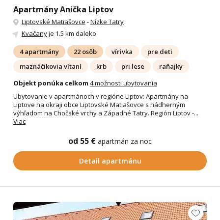
Apartmány Anička Liptov
Liptovské Matiašovce
-
Nízke Tatry
Kvačany
je 1.5 km daleko
4 apartmány
22 osôb
vírivka
pre deti
maznáčikovia vítaní
krb
pri lese
raňajky
Objekt ponúka celkom
4 možnosti ubytovania
Ubytovanie v apartmánoch v regióne Liptov: Apartmány na
Liptove na okraji obce Liptovské Matiašovce s nádherným
výhľadom na Chočské vrchy a Západné Tatry. Región Liptov -...
Viac
od 55 €
apartmán za noc
Detail apartmánu