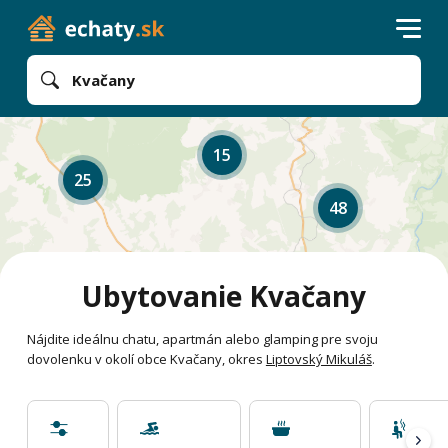
Kvačany
15
25
48
Ubytovanie Kvačany
Nájdite ideálnu chatu, apartmán alebo glamping pre svoju
dovolenku v okolí obce Kvačany, okres
Liptovský Mikuláš
.