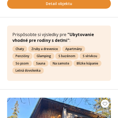
Detail objektu
Prispôsobte si výsledky pre
"Ubytovanie
vhodné pre rodiny s deťmi"
:
Chaty
Zruby a drevenice
Apartmány
Penzióny
Glamping
S bazénom
S vírivkou
So psom
Sauna
Na samote
Blízke kúpanie
Letná dovolenka