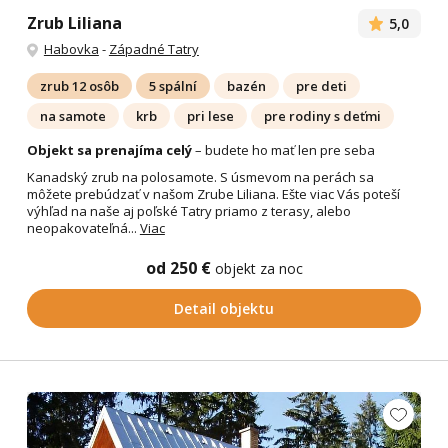
Zrub Liliana
5,0
Habovka
-
Západné Tatry
zrub 12 osôb
5 spální
bazén
pre deti
na samote
krb
pri lese
pre rodiny s deťmi
Objekt sa prenajíma celý
– budete ho mať len pre seba
Kanadský zrub na polosamote. S úsmevom na perách sa
môžete prebúdzať v našom Zrube Liliana. Ešte viac Vás poteší
výhľad na naše aj poľské Tatry priamo z terasy, alebo
neopakovateľná...
Viac
od 250 €
objekt za noc
Detail objektu