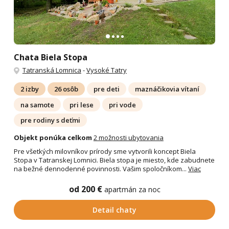
Chata Biela Stopa
Tatranská Lomnica
-
Vysoké Tatry
2 izby
26 osôb
pre deti
maznáčikovia vítaní
na samote
pri lese
pri vode
pre rodiny s deťmi
Objekt ponúka celkom
2 možnosti ubytovania
Pre všetkých milovníkov prírody sme vytvorili koncept Biela
Stopa v Tatranskej Lomnici. Biela stopa je miesto, kde zabudnete
na bežné dennodenné povinnosti. Vašim spoločníkom...
Viac
od 200 €
apartmán za noc
Detail chaty