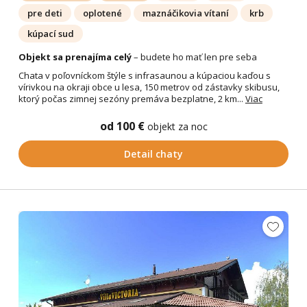
pre deti
oplotené
maznáčikovia vítaní
krb
kúpací sud
Objekt sa prenajíma celý
– budete ho mať len pre seba
Chata v poľovníckom štýle s infrasaunou a kúpaciou kaďou s
vírivkou na okraji obce u lesa, 150 metrov od zástavky skibusu,
ktorý počas zimnej sezóny premáva bezplatne, 2 km...
Viac
od 100 €
objekt za noc
Detail chaty