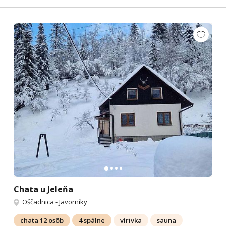
Chata u Jeleňa
Oščadnica
-
Javorníky
chata 12 osôb
4 spálne
vírivka
sauna