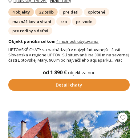
Liptovský Trnovec
-
Nízke Tatry
4 objekty
32 osôb
pre deti
oplotené
maznáčikovia vítaní
krb
pri vode
pre rodiny s deťmi
Objekt ponúka celkom
4 možnosti ubytovania
LIPTOVSKÉ CHATY sa nachádzajú v najvyhľadavanejšej časti
Slovenska v regione LIPTOV. Sú situované iba 300 m na severnej
časti Liptovskej Mary, 900 m od najvačšieho aquaparku...
Viac
od 1 890 €
objekt za noc
Detail chaty