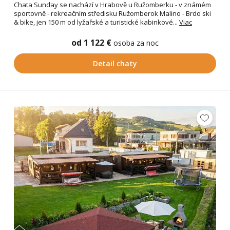
Chata Sunday se nachází v Hrabově u Ružomberku - v známém
sportovně - rekreačním středisku Ružomberok Malino - Brdo ski
& bike, jen 150 m od lyžařské a turistické kabinkové...
Viac
od 1 122 €
osoba za noc
Detail chaty