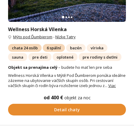
Wellness Horská Vílenka
Mýto pod Ďumbierom
-
Nízke Tatry
chata 24 osôb
6 spální
bazén
vírivka
sauna
pre deti
oplotené
pre rodiny s deťmi
Objekt sa prenajíma celý
– budete ho mať len pre seba
Wellness Horská Vílenka v Mýtě Pod Ďumbierom ponúka ideálne
zázemie na ubytovanie väčších skupín osôb. Pri cestovaní
väčších skupín či rodín býva rozloženie izieb jednou z...
Viac
od 400 €
objekt za noc
Detail chaty