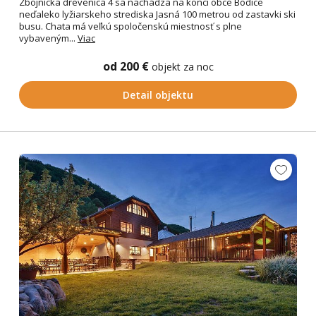
Zbojnícka drevenica 4 sa nachádza na konci obce Bodice
neďaleko lyžiarskeho strediska Jasná 100 metrou od zastavki ski
busu. Chata má veľkú spoločenskú miestnosť s plne
vybaveným...
Viac
od 200 €
objekt za noc
Detail objektu