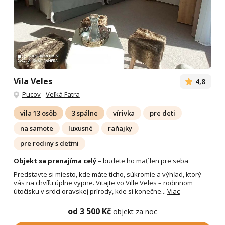
Vila Veles
4,8
Pucov
-
Veľká Fatra
vila 13 osôb
3 spálne
vírivka
pre deti
na samote
luxusné
raňajky
pre rodiny s deťmi
Objekt sa prenajíma celý
– budete ho mať len pre seba
Predstavte si miesto, kde máte ticho, súkromie a výhľad, ktorý
vás na chvíľu úplne vypne. Vitajte vo Ville Veles – rodinnom
útočisku v srdci oravskej prírody, kde si konečne...
Viac
od 3 500 Kč
objekt za noc