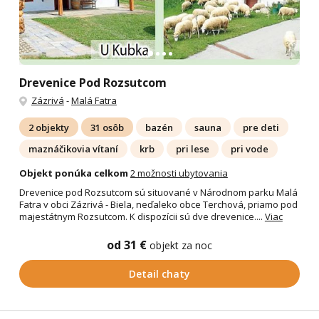
Drevenice Pod Rozsutcom
Zázrivá
-
Malá Fatra
2 objekty
31 osôb
bazén
sauna
pre deti
maznáčikovia vítaní
krb
pri lese
pri vode
Objekt ponúka celkom
2 možnosti ubytovania
Drevenice pod Rozsutcom sú situované v Národnom parku Malá
Fatra v obci Zázrivá - Biela, neďaleko obce Terchová, priamo pod
majestátnym Rozsutcom. K dispozícii sú dve drevenice....
Viac
od 31 €
objekt za noc
Detail chaty