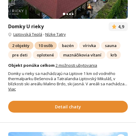
Domky U rieky
4,9
Liptovská Teplá
-
Nízke Tatry
2 objekty
10 osôb
bazén
vírivka
sauna
pre deti
oplotené
maznáčikovia vítaní
krb
Objekt ponúka celkom
2 možnosti ubytovania
Domky u rieky sa nachádzajú na Liptove 1 km od vodného
thermalparku Bešenová a Tatralandia Liptovský Mikuláš, v
blízkosti ski areálu Malino Brdo, ski Jasná. V areáli sa nachádza...
Viac
Detail chaty