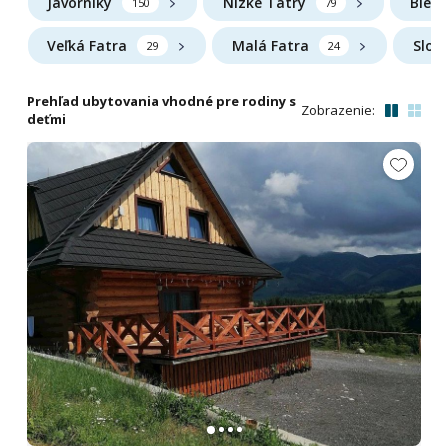
Javorníky
Nízke Tatry
Biele
150
79
Veľká Fatra
Malá Fatra
Slov
29
24
Prehľad ubytovania vhodné pre rodiny s
Zobrazenie:
deťmi