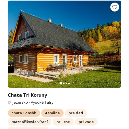
Chata Tri Koruny
Jezersko
-
Vysoké Tatry
chata 12 osôb
4 spálne
pre deti
maznáčikovia vítaní
pri lese
pri vode