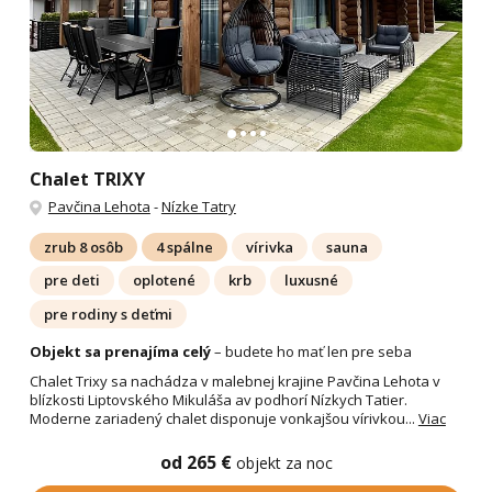
Chalet TRIXY
Pavčina Lehota
-
Nízke Tatry
zrub 8 osôb
4 spálne
vírivka
sauna
pre deti
oplotené
krb
luxusné
pre rodiny s deťmi
Objekt sa prenajíma celý
– budete ho mať len pre seba
Chalet Trixy sa nachádza v malebnej krajine Pavčina Lehota v
blízkosti Liptovského Mikuláša av podhorí Nízkych Tatier.
Moderne zariadený chalet disponuje vonkajšou vírivkou...
Viac
od 265 €
objekt za noc