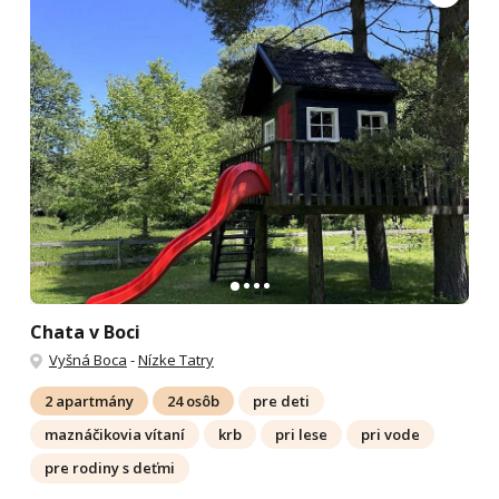
Chata v Boci
Vyšná Boca
-
Nízke Tatry
2 apartmány
24 osôb
pre deti
maznáčikovia vítaní
krb
pri lese
pri vode
pre rodiny s deťmi