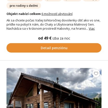
pre rodiny s deťmi
Objekt nabízí celkem
6 možností ubytování
Ak sa chcete počas Vašej tohtoročnej dovolenky cítiť ako vo sne,
príďte na pobyt k nám, do Chaty a Ubytovania Malinový Sen.
Nachádza sa v krásnom prostredí Habovky, na hranici...
Viac
od 49 €
izba za noc
Detail penziónu