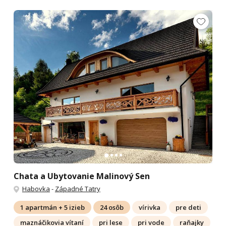
Chata a Ubytovanie Malinový Sen
Habovka
-
Západné Tatry
1 apartmán + 5 izieb
24 osôb
vírivka
pre deti
maznáčikovia vítaní
pri lese
pri vode
raňajky