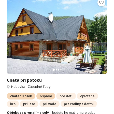
Chata pri potoku
Habovka
-
Západné Tatry
chata 13 osôb
6 spální
pre deti
oplotené
krb
pri lese
pri vode
pre rodiny s deťmi
Objekt sa prenajíma celý
– budete ho mať len pre seba