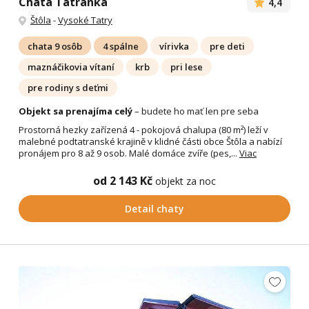
Chata Tatranka
4,4
Štôla
-
Vysoké Tatry
chata 9 osôb
4 spálne
vírivka
pre deti
maznáčikovia vítaní
krb
pri lese
pre rodiny s deťmi
Objekt sa prenajíma celý
– budete ho mať len pre seba
Prostorná hezky zařízená 4 - pokojová chalupa (80 m²) leží v
malebné podtatranské krajině v klidné části obce Štôla a nabízí
pronájem pro 8 až 9 osob. Malé domáce zvíře (pes,...
Viac
od 2 143 Kč
objekt za noc
Detail chaty