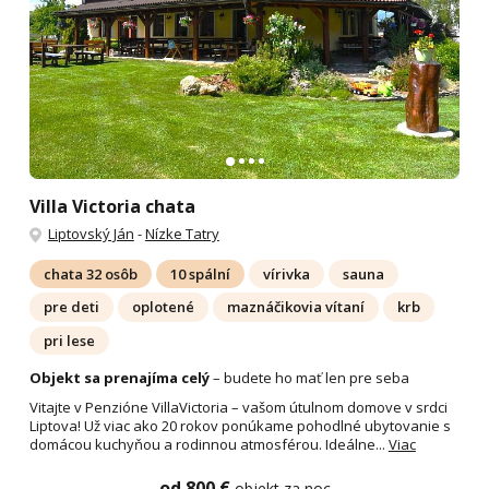
Villa Victoria chata
Liptovský Ján
-
Nízke Tatry
chata 32 osôb
10 spální
vírivka
sauna
pre deti
oplotené
maznáčikovia vítaní
krb
pri lese
Objekt sa prenajíma celý
– budete ho mať len pre seba
Vitajte v Penzióne VillaVictoria – vašom útulnom domove v srdci
Liptova! Už viac ako 20 rokov ponúkame pohodlné ubytovanie s
domácou kuchyňou a rodinnou atmosférou. Ideálne...
Viac
od 800 €
objekt za noc