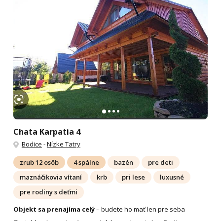
Chata Karpatia 4
Bodice
-
Nízke Tatry
zrub 12 osôb
4 spálne
bazén
pre deti
maznáčikovia vítaní
krb
pri lese
luxusné
pre rodiny s deťmi
Objekt sa prenajíma celý
– budete ho mať len pre seba