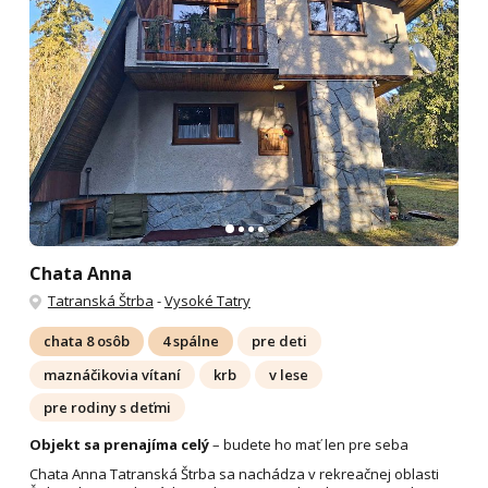
Chata Anna
Tatranská Štrba
-
Vysoké Tatry
chata 8 osôb
4 spálne
pre deti
maznáčikovia vítaní
krb
v lese
pre rodiny s deťmi
Objekt sa prenajíma celý
– budete ho mať len pre seba
Chata Anna Tatranská Štrba sa nachádza v rekreačnej oblasti