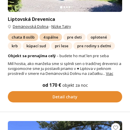
Liptovská Drevenica
Demänovská Dolina
-
Nízke Tatry
chata 8 osôb
4 spálne
pre deti
oplotené
krb
kúpací sud
pri lese
pre rodiny s deťmi
Objekt sa prenajíma celý
– budete ho mať len pre seba
Milí hostia, ako manželia sme si splnili sen o tradičnej drevenici a
svojpomocne sme ju postavili priamo v ♥ Liptova v peknom
prostredí v smere na Demänovskú Dolinu na začiatku...
Viac
od 170 €
objekt za noc
Detail chaty