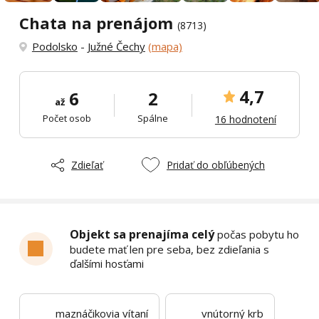
Chata na prenájom
(8713)
Podolsko
-
Južné Čechy
(mapa)
4,7
6
2
až
Počet osob
Spálne
16 hodnotení
Zdieľať
Pridať do obľúbených
Objekt sa prenajíma celý
počas pobytu ho
budete mať len pre seba, bez zdieľania s
ďalšími hosťami
maznáčikovia vítaní
vnútorný krb