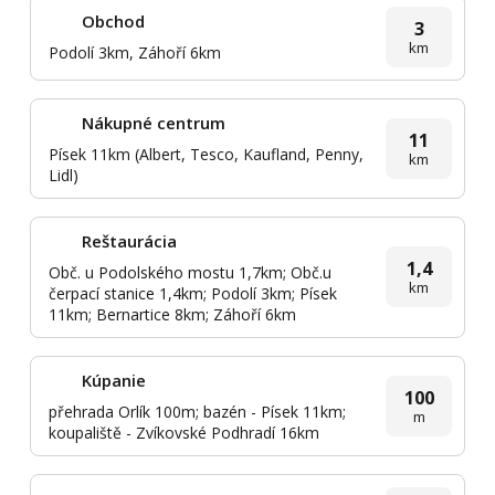
Obchod
3
km
Podolí 3km, Záhoří 6km
Nákupné centrum
11
Písek 11km (Albert, Tesco, Kaufland, Penny,
km
Lidl)
Reštaurácia
1,4
Obč. u Podolského mostu 1,7km; Obč.u
km
čerpací stanice 1,4km; Podolí 3km; Písek
11km; Bernartice 8km; Záhoří 6km
Kúpanie
100
přehrada Orlík 100m; bazén - Písek 11km;
m
koupaliště - Zvíkovské Podhradí 16km