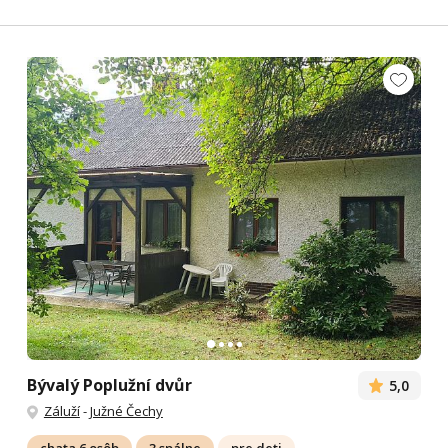
Bývalý Poplužní dvůr
5,0
Záluží
-
Južné Čechy