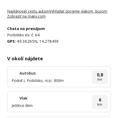
Naplánovať cestu autom
Vyhľadať spojenie vlakom, busom
Zobraziť na mapy.com
Chata na prenájom
Podolsko ev. č. 64
GPS:
49.36265N, 14.27849E
V okolí nájdete
Autobus
0,8
km
Podolí I, Podolsko, rozc. 800m
Vlak
6
km
Jetětice 6km