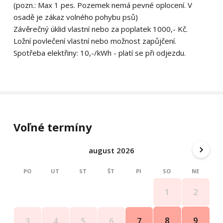
(pozn.: Max 1 pes. Pozemek nemá pevné oplocení. V
osadě je zákaz volného pohybu psů)
Závěrečný úklid vlastní nebo za poplatek 1000,- Kč.
Ložní povlečení vlastní nebo možnost zapůjčení.
Spotřeba elektřiny: 10,-/kWh - platí se při odjezdu.
Voľné termíny
august 2026
PO
UT
ST
ŠT
PI
SO
NE
1
2
8
9
3
4
5
6
7