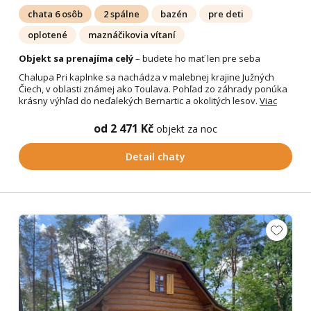
chata 6 osôb
2 spálne
bazén
pre deti
oplotené
maznáčikovia vítaní
Objekt sa prenajíma celý
– budete ho mať len pre seba
Chalupa Pri kaplnke sa nachádza v malebnej krajine Južných
Čiech, v oblasti známej ako Toulava. Pohľad zo záhrady ponúka
krásny výhľad do neďalekých Bernartic a okolitých lesov.
Viac
od 2 471 Kč
objekt za noc
Detail chaty