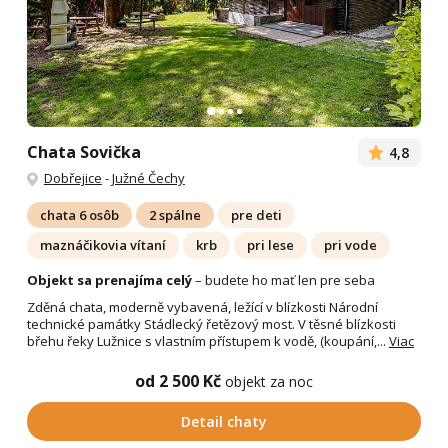
Chata Sovička
4,8
Dobřejice
-
Južné Čechy
chata 6 osôb
2 spálne
pre deti
maznáčikovia vítaní
krb
pri lese
pri vode
Objekt sa prenajíma celý
– budete ho mať len pre seba
Zděná chata, moderně vybavená, ležící v blízkosti Národní
technické památky Stádlecký řetězový most. V těsné blízkosti
břehu řeky Lužnice s vlastním přístupem k vodě, (koupání,...
Viac
od 2 500 Kč
objekt za noc
Detail chaty