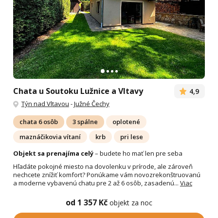
Chata u Soutoku Lužnice a Vltavy
4,9
Týn nad Vltavou
-
Južné Čechy
chata 6 osôb
3 spálne
oplotené
maznáčikovia vítaní
krb
pri lese
Objekt sa prenajíma celý
– budete ho mať len pre seba
Hľadáte pokojné miesto na dovolenku v prírode, ale zároveň
nechcete znížiť komfort? Ponúkame vám novozrekonštruovanú
a moderne vybavenú chatu pre 2 až 6 osôb, zasadenú...
Viac
od 1 357 Kč
objekt za noc