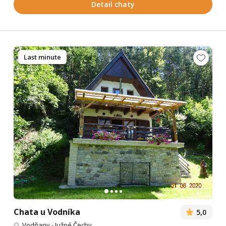
Detail chaty
Last minute
Chata u Vodníka
5,0
Vodňany
-
Južné Čechy