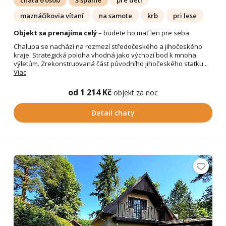
chata 6 osôb
3 spálne
pre deti
maznáčikovia vítaní
na samote
krb
pri lese
Objekt sa prenajíma celý
– budete ho mať len pre seba
Chalupa se nachází na rozmezí středočeského a jihočeského
kraje. Strategická poloha vhodná jako výchozí bod k mnoha
výletům. Zrekonstruovaná část původního jihočeského statku...
Viac
od 1 214 Kč
objekt za noc
Detail chaty