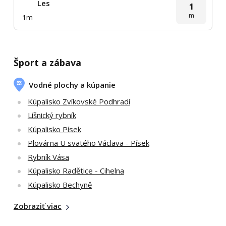
Les
1
m
1m
Šport a zábava
Vodné plochy a kúpanie
Kúpalisko Zvíkovské Podhradí
Líšnický rybník
Kúpalisko Písek
Plovárna U svätého Václava - Písek
Rybník Vása
Kúpalisko Radětice - Cihelna
Kúpalisko Bechyně
Zobraziť viac