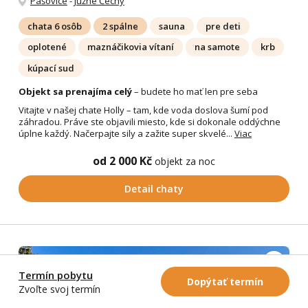
Pašovice
-
Južné Čechy
chata 6 osôb
2 spálne
sauna
pre deti
oplotené
maznáčikovia vítaní
na samote
krb
kúpací sud
Objekt sa prenajíma celý
– budete ho mať len pre seba
Vitajte v našej chate Holly – tam, kde voda doslova šumí pod
záhradou. Práve ste objavili miesto, kde si dokonale oddýchne
úplne každý. Načerpajte sily a zažite super skvelé...
Viac
od 2 000 Kč
objekt za noc
Detail chaty
Termín pobytu
Dopýtať termín
Zvoľte svoj termín