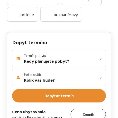
pri lese
bezbariérový
Dopyt termínu
Termín pobytu
Kedy plánujete pobyt?
Počet osôb
Kolik vás bude?
Dopýtať termín
Cena ubytovania
Cenník
sa líši podľa zvoleného termínu