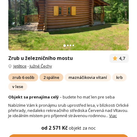
Zrub u železničního mostu
4,7
Jetětice
-
Južné Čechy
zrub 6 osôb
2 spálne
maznáčikovia vítaní
krb
v lese
Objekt sa prenajíma celý
– budete ho mať len pre seba
Nabízíme Vám k pronájmu srub uprostřed lesa, v blízkosti Orlické
přehrady, nedaleko rekreačního střediska Červená nad Vltavou.
Je ideálním místem pro příjemně strávenou rodinnou...
Viac
od 2 571 Kč
objekt za noc