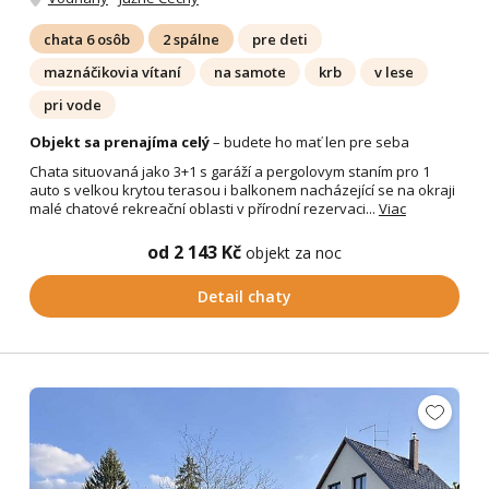
chata 6 osôb
2 spálne
pre deti
maznáčikovia vítaní
na samote
krb
v lese
pri vode
Objekt sa prenajíma celý
– budete ho mať len pre seba
Chata situovaná jako 3+1 s garáží a pergolovym staním pro 1
auto s velkou krytou terasou i balkonem nacházející se na okraji
malé chatové rekreační oblasti v přírodní rezervaci...
Viac
od 2 143 Kč
objekt za noc
Detail chaty