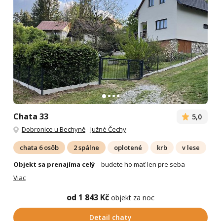
Chata 33
5,0
Dobronice u Bechyně
-
Južné Čechy
chata 6 osôb
2 spálne
oplotené
krb
v lese
Objekt sa prenajíma celý
– budete ho mať len pre seba
Viac
od 1 843 Kč
objekt za noc
Detail chaty