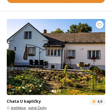
Chata U kapličky
4,9
Jestřebice
-
Južné Čechy