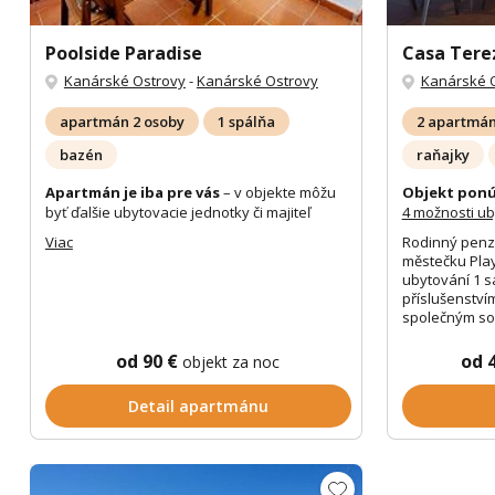
Poolside Paradise
Casa Tere
Kanárské Ostrovy
-
Kanárské Ostrovy
Kanárské 
apartmán 2 osoby
1 spálňa
2 apartmán
bazén
raňajky
Apartmán je iba pre vás
– v objekte môžu
Objekt ponú
byť ďalšie ubytovacie jednotky či majiteľ
4 možnosti u
Viac
Rodinný penzi
městečku Play
ubytování 1 
příslušenství
společným soc
od 90 €
od 
objekt za noc
Detail apartmánu