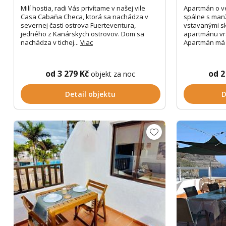
Milí hostia, radi Vás privítame v našej vile
Apartmán o veľ
Casa Cabaña Checa, ktorá sa nachádza v
spálne s man
severnej časti ostrova Fuerteventura,
vstavanými sk
jedného z Kanárskych ostrovov. Dom sa
apartmánu vr
nachádza v tichej...
Viac
Apartmán má č
od 3 279 Kč
od 2
objekt za noc
Detail objektu
D