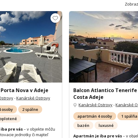
Zobraz
Porta Nova v Adeje
Balcon Atlantico Tenerife
Costa Adeje
Ostrovy
-
Kanárské Ostrovy
Kanárské Ostrovy
-
Kanárské O
 osoby
2 spálne
apartmán 4 osoby
1 spálňa
oplotené
bazén
luxusné
iba pre vás
– v objekte môžu
tovacie jednotky či majiteľ
Apartmán je iba pre vás
– v obj