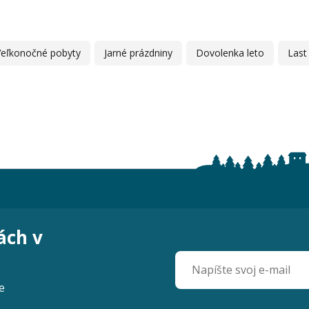
Veľkonočné pobyty
Jarné prázdniny
Dovolenka leto
Last
ách v
e