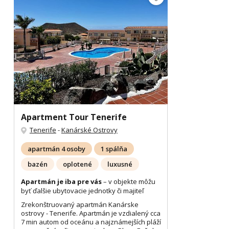
Apartment Tour Tenerife
Tenerife
-
Kanárské Ostrovy
apartmán 4 osoby
1 spálňa
bazén
oplotené
luxusné
Apartmán je iba pre vás
– v objekte môžu
byť ďalšie ubytovacie jednotky či majiteľ
Zrekonštruovaný apartmán Kanárske
ostrovy - Tenerife. Apartmán je vzdialený cca
7 min autom od oceánu a najznámejších pláží