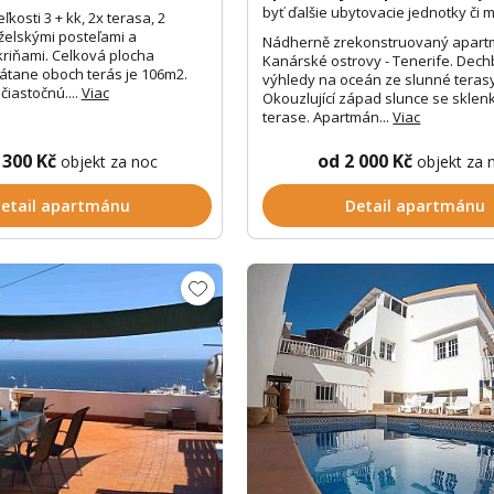
byť ďalšie ubytovacie jednotky či m
kosti 3 + kk, 2x terasa, 2
želskými posteľami a
Nádherně zrekonstruovaný apar
riňami. Celková plocha
Kanárské ostrovy - Tenerife. Dech
átane oboch terás je 106m2.
výhledy na oceán ze slunné teras
iastočnú....
Viac
Okouzlující západ slunce se sklen
terase. Apartmán...
Viac
 300 Kč
od 2 000 Kč
objekt za noc
objekt za 
etail apartmánu
Detail apartmánu