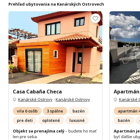
Prehľad ubytovania na Kanárských Ostrovech
Casa Cabaña Checa
Apartmán 
Kanárské Ostrovy
-
Kanárské Ostrovy
Kanárské 
vila 6 osôb
3 spálne
bazén
apartmán 4
pre deti
oplotené
luxusné
bazén
Objekt sa prenajíma celý
– budete ho mať
Apartmán je 
len pre seba
byť ďalšie uby