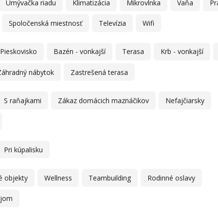
Umývačka riadu
Klimatizácia
Mikrovlnka
Vaňa
Pr
Spoločenská miestnosť
Televízia
Wifi
Pieskovisko
Bazén - vonkajší
Terasa
Krb - vonkajší
Záhradný nábytok
Zastrešená terasa
S raňajkami
Zákaz domácich maznáčikov
Nefajčiarsky
Pri kúpalisku
é objekty
Wellness
Teambuilding
Rodinné oslavy
ájom