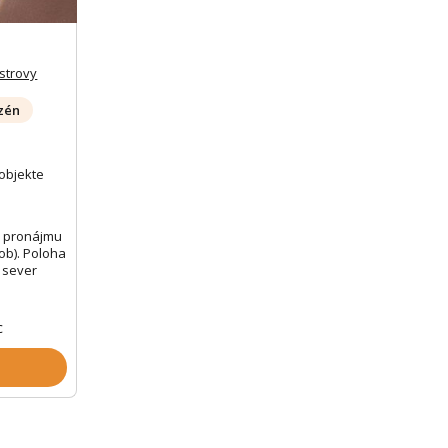
strovy
zén
objekte
ě
k pronájmu
ob). Poloha
 sever
c