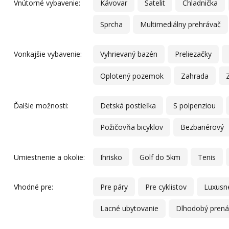
Vnútorné vybavenie:
Kávovar
Satelit
Chladnička
Sprcha
Multimediálny prehrávač
Vonkajšie vybavenie:
Vyhrievaný bazén
Preliezačky
Oplotený pozemok
Zahrada
Ďalšie možnosti:
Detská postieľka
S polpenziou
Požičovňa bicyklov
Bezbariérový
Umiestnenie a okolie:
Ihrisko
Golf do 5km
Tenis
Vhodné pre:
Pre páry
Pre cyklistov
Luxusn
Lacné ubytovanie
Dlhodobý pren