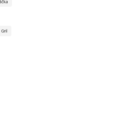
áčka
Gril