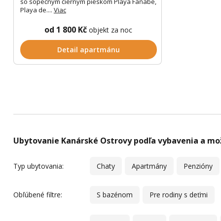
so sopečným čiernym pieskom Playa Faňabe,
Playa de....
Viac
od 1 800 Kč
objekt za noc
Detail apartmánu
Ubytovanie Kanárské Ostrovy podľa vybavenia a mo
Typ ubytovania:
Chaty
Apartmány
Penzióny
Obľúbené filtre:
S bazénom
Pre rodiny s deťmi