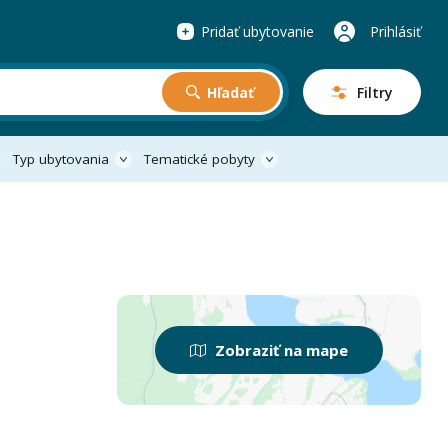
Pridať ubytovanie
Prihlásiť
Hľadať
Filtry
Typ ubytovania
Tematické pobyty
Zobraziť na mape