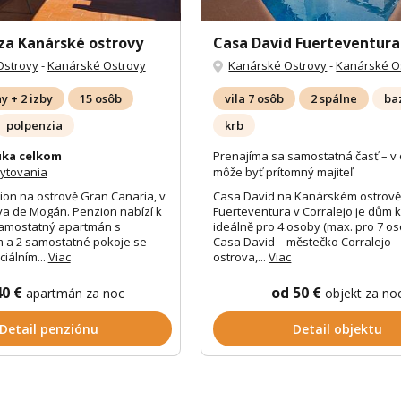
za Kanárské ostrovy
Casa David Fuerteventura
Ostrovy
-
Kanárské Ostrovy
Kanárské Ostrovy
-
Kanárské O
y + 2 izby
15 osôb
vila 7 osôb
2 spálne
ba
polpenzia
krb
ka celkom
Prenajíma sa samostatná časť – v 
bytovania
môže byť prítomný majiteľ
on na ostrově Gran Canaria, v
Casa David na Kanárském ostrov
a de Mogán. Penzion nabízí k
Fuerteventura v Corralejo je dům 
samostatný apartmán s
ideálně pro 4 osoby (max. pro 7 os
m a 2 samostatné pokoje se
Casa David – městečko Corralejo –
iálním...
Viac
ostrova,...
Viac
40 €
od 50 €
apartmán za noc
objekt za no
Detail penziónu
Detail objektu