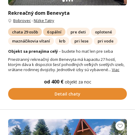
Rekreačný dom Benevyta
Bobrovec
-
Nízke Tatry
chata 29 osôb
6 spální
pre deti
oplotené
maznáčikovia vítaní
krb
pri lese
pri vode
Objekt sa prenajíma celý
– budete ho mať len pre seba
Priestranný rekreačný dom Benevyta má kapacitu 27 hostí,
ktorým dáva k dispozícii šesť pohodlných veľkých svetlých izieb,
vrátane rodinnej dvojizby. Jednotlivé izby sú vybavené...
Viac
od 400 €
objekt za noc
Detail chaty