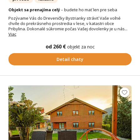
Objekt sa prenajíma celý
– budete ho mať len pre seba
Pozývame Vás do Dreveničky Bystrianky stráviť Vaše voľné
chvíle do prekrásneho prostredia v lese, v katastri obce
Pribylina. Dokonalé súkromie počas Vašej dovolenky je u nás...
Viac
od 260 €
objekt za noc
Detail chaty