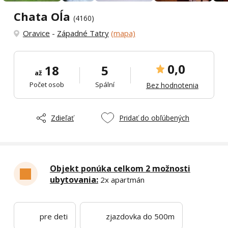
Chata Oĺa
(4160)
Oravice
-
Západné Tatry
(mapa)
0,0
18
5
až
Počet osob
Spální
Bez hodnotenia
Zdieľať
Pridať do obľúbených
Objekt ponúka celkom 2 možnosti
ubytovania:
2x apartmán
pre deti
zjazdovka do 500m