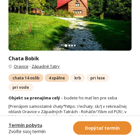
Chata Bobík
Oravice
-
Západné Tatry
chata 14 osôb
4 spálne
krb
pri lese
pri vode
Objekt sa prenajíma celý
– budete ho mať len pre seba
[Prenájom samostatné chaty*https: //echaty. sk/] v rekreačnej
oblasti Oravice v Západných Tatrách - Roháče/15km od PĽR/, v
blízkosti celoročne činných termálnych kúpalísk...
Viac
Termín pobytu
Dopýtať termín
Zvoľte svoj termín
Detail chaty