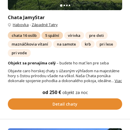
Chata JamyStar
Habovka
-
Západné Tatry
chata 16 osôb
5 spální
vírivka
pre deti
maznáčikovia vítaní
na samote
krb
pri lese
pri vode
Objekt sa prenajíma celý
– budete ho mať len pre seba
Objavte caro horskej chaty s úžasným výhľadom na majestátne
hory s čistou prírodou všade na vôkol. Naša Chata ponúka
dokonale spojenie pohodlia a dokonalého pokoja, ideálne...
Viac
od 250 €
objekt za noc
Detail chaty