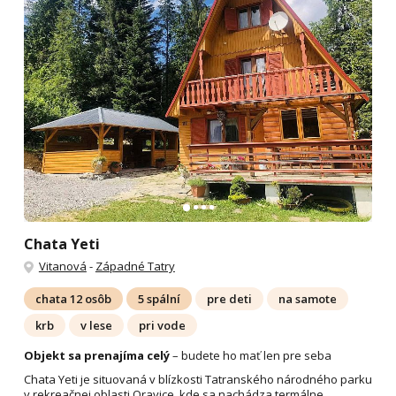
Chata Yeti
Vitanová
-
Západné Tatry
chata 12 osôb
5 spální
pre deti
na samote
krb
v lese
pri vode
Objekt sa prenajíma celý
– budete ho mať len pre seba
Chata Yeti je situovaná v blízkosti Tatranského národného parku
v rekreačnej oblasti Oravice, kde sa nachádza termálne