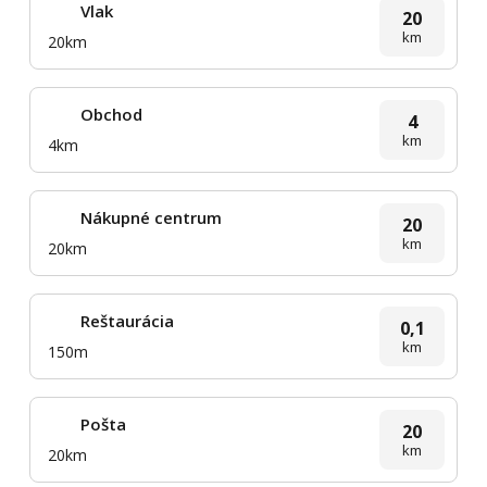
Vlak
20
km
20km
Obchod
4
km
4km
Nákupné centrum
20
km
20km
Reštaurácia
0,1
km
150m
Pošta
20
km
20km