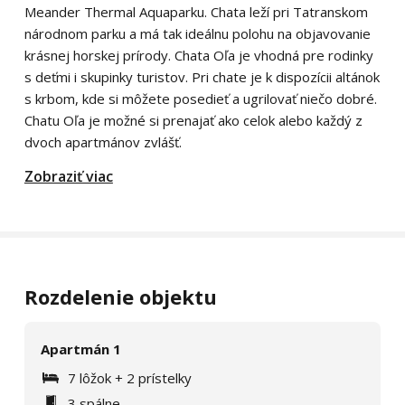
Meander Thermal Aquaparku. Chata leží pri Tatranskom
národnom parku a má tak ideálnu polohu na objavovanie
krásnej horskej prírody. Chata Oľa je vhodná pre rodinky
s deťmi i skupinky turistov. Pri chate je k dispozícii altánok
s krbom, kde si môžete posedieť a ugrilovať niečo dobré.
Chatu Oľa je možné si prenajať ako celok alebo každý z
dvoch apartmánov zvlášť.
Zobraziť viac
Rozdelenie objektu
Apartmán 1
7 lôžok + 2 prístelky
3 spálne