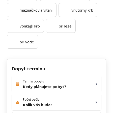
maznáčikovia vítaní
vnútorný krb
vonkajší krb
pri lese
pri vode
Dopyt termínu
Termín pobytu
Kedy plánujete pobyt?
Počet osôb
Kolik vás bude?