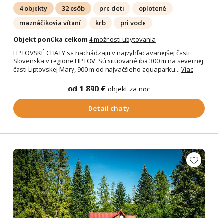
4 objekty
32 osôb
pre deti
oplotené
maznáčikovia vítaní
krb
pri vode
Objekt ponúka celkom
4 možnosti ubytovania
LIPTOVSKÉ CHATY sa nachádzajú v najvyhľadavanejšej časti
Slovenska v regione LIPTOV. Sú situované iba 300 m na severnej
časti Liptovskej Mary, 900 m od najvačšieho aquaparku...
Viac
od 1 890 €
objekt za noc
Detail chaty