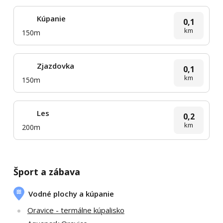
Kúpanie
0,1
km
150m
Zjazdovka
0,1
km
150m
Les
0,2
km
200m
Šport a zábava
Vodné plochy a kúpanie
Oravice - termálne kúpalisko