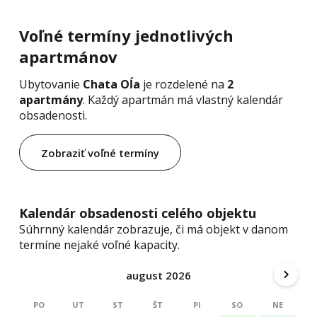
Voľné termíny jednotlivých
apartmánov
Ubytovanie
Chata Oĺa
je rozdelené na
2
apartmány
. Každý apartmán má vlastný kalendár
obsadenosti.
Zobraziť voľné termíny
Kalendár obsadenosti celého objektu
Súhrnný kalendár zobrazuje, či má objekt v danom
termíne nejaké voľné kapacity.
august 2026
PO
UT
ST
ŠT
PI
SO
NE