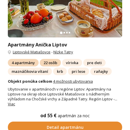
Apartmány Anička Liptov
Liptovské Matiašovce
-
Nízke Tatry
4 apartmány
22 osôb
vírivka
pre deti
maznáčikovia vítaní
krb
pri lese
raňajky
Objekt ponúka celkom
4 možnosti ubytovania
Ubytovanie v apartmánoch v regióne Liptov: Apartmány na
Liptove na okraji obce Liptovské Matiašovce s nádherným
výhľadom na Chočské vrchy a Západné Tatry. Región Liptov -...
Viac
od 55 €
apartmán za noc
Detail apartmánu