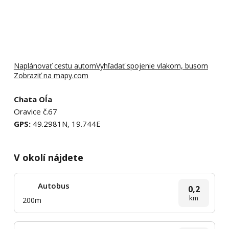
Naplánovať cestu autom
Vyhľadať spojenie vlakom, busom
Zobraziť na mapy.com
Chata Oĺa
Oravice č.67
GPS:
49.2981N, 19.744E
V okolí nájdete
Autobus
0,2
km
200m