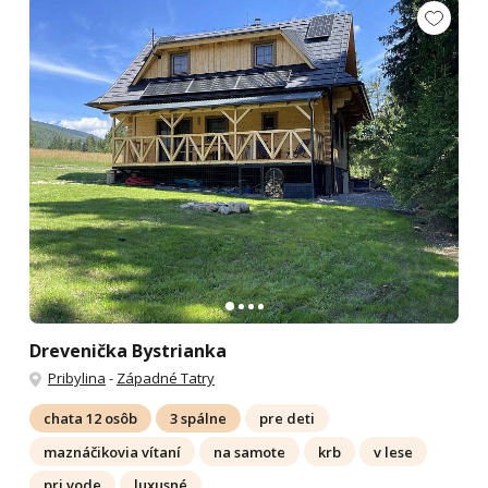
Drevenička Bystrianka
Pribylina
-
Západné Tatry
chata 12 osôb
3 spálne
pre deti
maznáčikovia vítaní
na samote
krb
v lese
pri vode
luxusné