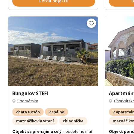
Detail objektu
D
Bungalov ŠTEFI
Apartmány
Chorvátsko
Chorvátsk
chata 6 osôb
2 spálne
2 apartmá
maznáčikovia vítaní
chladnička
maznáčikov
Objekt sa prenajíma celý
– budete ho mať
Objekt ponú