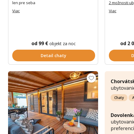
len pre seba
2 možnosti u
Viac
Viac
od 99 €
od 2 
objekt za noc
Detail chaty
D
Chorváts
ubytovani
Chaty
Dovolenk
ubytovanie
preferenci