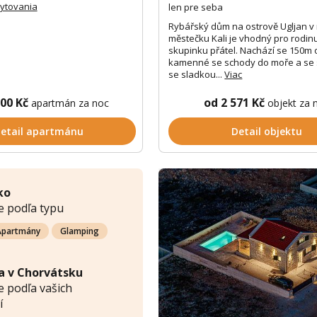
bytovania
len pre seba
Rybářský dům na ostrově Ugljan 
městečku Kali je vhodný pro rodinu
skupinku přátel. Nachází se 150m 
kamenné se schody do moře a se
se sladkou...
Viac
000 Kč
od 2 571 Kč
apartmán za noc
objekt za 
etail apartmánu
Detail objektu
ko
e podľa typu
Apartmány
Glamping
a v Chorvátsku
 podľa vašich
í