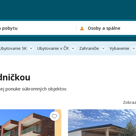
n pobytu
Osoby a spálne
Ubytovanie SK
Ubytovanie v ČR
Zahraničie
Vybavenie
dničkou
čšej ponuke súkromných objektov.
Zobraz