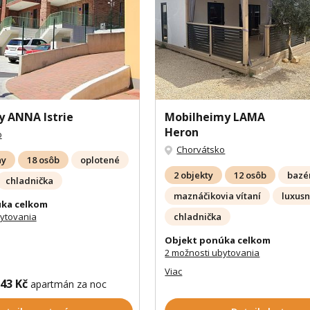
 ANNA Istrie
Mobilheimy LAMA
Heron
o
Chorvátsko
ny
18 osôb
oplotené
2 objekty
12 osôb
bazé
chladnička
maznáčikovia vítaní
luxus
ka celkom
bytovania
chladnička
Objekt ponúka celkom
2 možnosti ubytovania
Viac
143 Kč
apartmán za noc