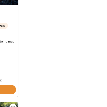
zén
te ho mať
oc