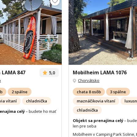
 LAMA 847
Mobilheim LAMA 1076
5,0
o
Chorvátsko
ôb
2 spálne
chata 8 osôb
3 spálne
ia vítaní
chladnička
maznáčikovia vítaní
luxus
chladnička
enajíma celý
– budete ho mať
Objekt sa prenajíma celý
– bude
len pre seba
Mobilheim v Camping Park Soline, 