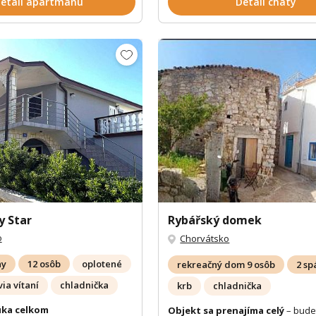
etail apartmánu
Detail chaty
 Star
Rybářský domek
o
Chorvátsko
ny
12 osôb
oplotené
rekreačný dom 9 osôb
2 sp
ia vítaní
chladnička
krb
chladnička
ka celkom
Objekt sa prenajíma celý
– bude