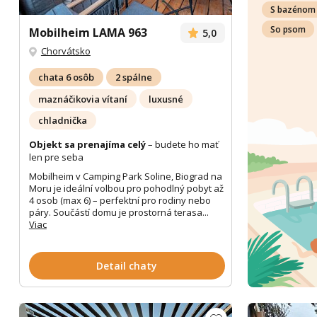
S bazénom
So psom
Mobilheim LAMA 963
5,0
Chorvátsko
chata 6 osôb
2 spálne
maznáčikovia vítaní
luxusné
chladnička
Objekt sa prenajíma celý
– budete ho mať
len pre seba
Mobilheim v Camping Park Soline, Biograd na
Moru je ideální volbou pro pohodlný pobyt až
4 osob (max 6) – perfektní pro rodiny nebo
páry. Součástí domu je prostorná terasa...
Viac
Detail chaty