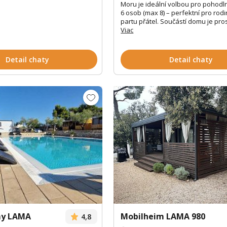
Moru je ideální volbou pro pohodl
6 osob (max 8) – perfektní pro rodin
partu přátel. Součástí domu je pros
Viac
Detail chaty
Detail chaty
my LAMA
Mobilheim LAMA 980
4,8