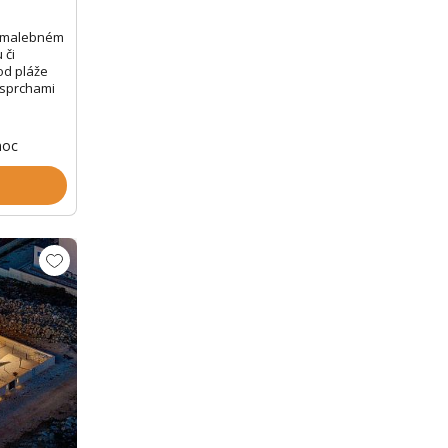
v malebném
 či
od pláže
 sprchami
noc
Zobrazit dalších 45 fotek