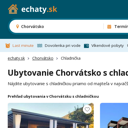
Chorvátsko
Termí
Last minute
Dovolenka pri vode
Víkendové pobyty
echaty.sk
Chorvátsko
Chladnička
Ubytovanie Chorvátsko s chla
Nájdite ubytovanie s chladničkou priamo od majiteľa v najvä
Prehľad ubytovania v Chorvátsku s chladničkou