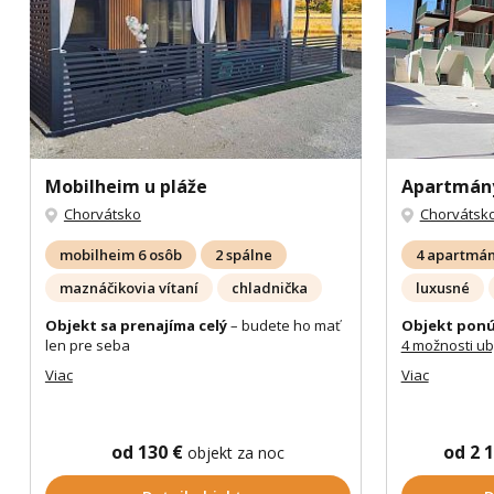
Mobilheim u pláže
Apartmány
Chorvátsko
Chorvátsk
mobilheim 6 osôb
2 spálne
4 apartmá
maznáčikovia vítaní
chladnička
luxusné
Objekt sa prenajíma celý
– budete ho mať
Objekt ponú
len pre seba
4 možnosti u
Viac
Viac
od 130 €
od 2 
objekt za noc