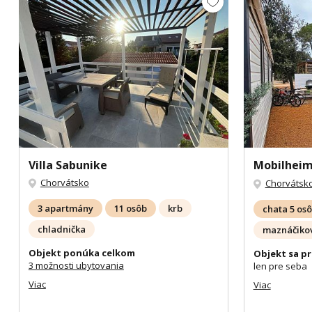
Villa Sabunike
Mobilheim
Chorvátsko
Chorvátsk
3 apartmány
11 osôb
krb
chata 5 os
chladnička
maznáčikov
Objekt ponúka celkom
Objekt sa pr
3 možnosti ubytovania
len pre seba
Viac
Viac