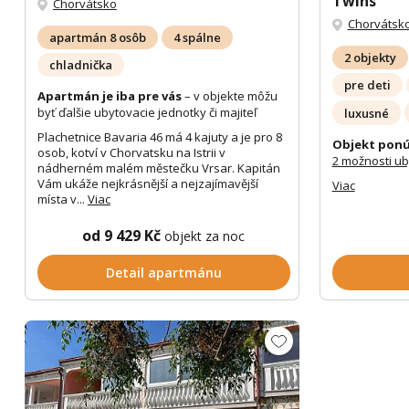
Twins
Chorvátsko
Chorvátsk
apartmán 8 osôb
4 spálne
2 objekty
chladnička
pre deti
Apartmán je iba pre vás
– v objekte môžu
byť ďalšie ubytovacie jednotky či majiteľ
luxusné
Plachetnice Bavaria 46 má 4 kajuty a je pro 8
Objekt ponú
osob, kotví v Chorvatsku na Istrii v
2 možnosti u
nádherném malém městečku Vrsar. Kapitán
Vám ukáže nejkrásnější a nejzajímavější
Viac
místa v...
Viac
od 9 429 Kč
objekt za noc
Detail apartmánu