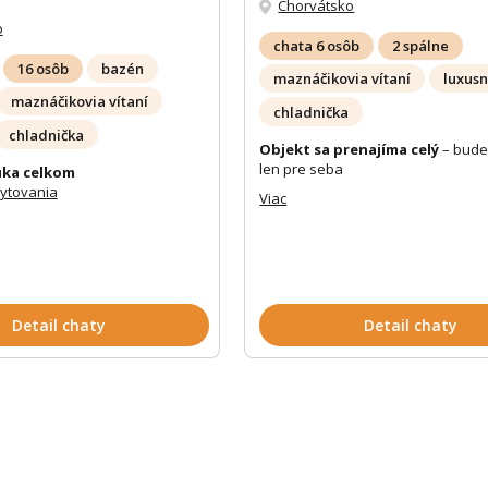
Chorvátsko
o
chata 6 osôb
2 spálne
16 osôb
bazén
maznáčikovia vítaní
luxus
maznáčikovia vítaní
chladnička
chladnička
Objekt sa prenajíma celý
– bude
len pre seba
ka celkom
bytovania
Viac
Detail chaty
Detail chaty