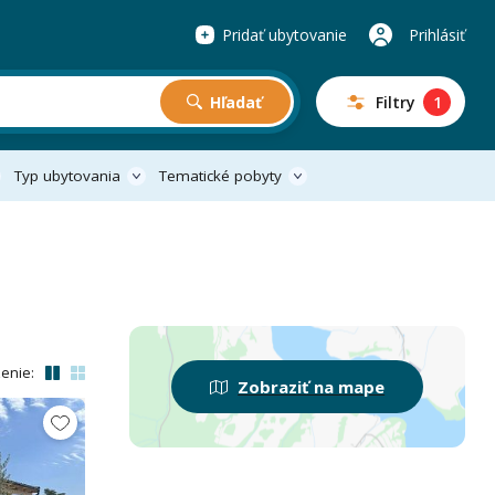
Pridať ubytovanie
Prihlásiť
Hľadať
Filtry
1
Typ ubytovania
Tematické pobyty
enie:
Zobraziť na mape