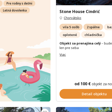
Pre rodiny s deťmi
Letná dovolenka
Stone House Cindrić
Chorvátsko
vila 5 osôb
2 spálne
ba
oplotené
chladnička
Objekt sa prenajíma celý
– bude
len pre seba
Viac
od 100 €
objekt za n
Detail objektu