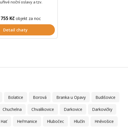
uřlivé noční oslavy a tzv.
 755 Kč
objekt za noc
Detail chaty
Bolatice
Borová
Branka u Opavy
Budišovice
Chuchelna
Chvalíkovice
Darkovice
Darkovičky
Hať
Heřmanice
Hlubočec
Hlučín
Hněvošice