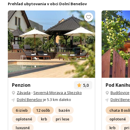
Prehľad ubytovania v obci Dolní Benešov
Penzion
Pod Kanih
5,0
Závada
-
Severná Morava a Sliezsko
Budišovice
Dolní Benešov
je 5.3 km daleko
Dolní Bene
6 izieb
12 osôb
bazén
chata 8 os
oplotené
krb
pri lese
oplotené
luxusné
krb
pri