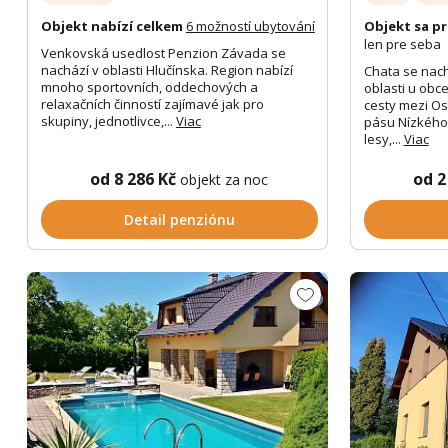
Objekt nabízí celkem
6 možností ubytování
Objekt sa pr
len pre seba
Venkovská usedlost Penzion Závada se
nachází v oblasti Hlučínska. Region nabízí
Chata se nach
mnoho sportovních, oddechových a
oblasti u obce
relaxačních činností zajímavé jak pro
cesty mezi Os
skupiny, jednotlivce,...
Viac
pásu Nízkého 
lesy,...
Viac
od 8 286 Kč
od 2
objekt za noc
Detail penziónu