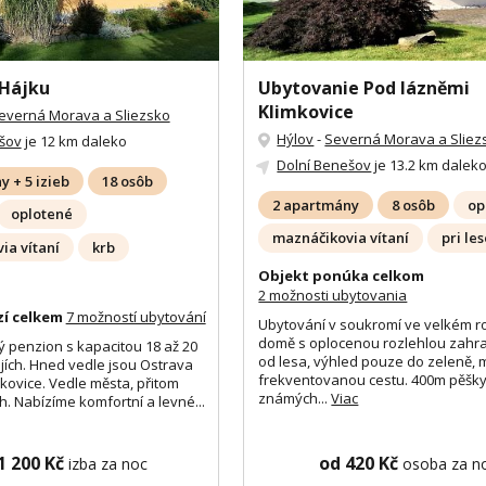
 Hájku
Ubytovanie Pod lázněmi
Klimkovice
everná Morava a Sliezsko
Hýlov
-
Severná Morava a Sliez
šov
je 12 km daleko
Dolní Benešov
je 13.2 km dalek
 + 5 izieb
18 osôb
2 apartmány
8 osôb
op
oplotené
maznáčikovia vítaní
pri le
ia vítaní
krb
Objekt ponúka celkom
2 možnosti ubytovania
zí celkem
7 možností ubytování
Ubytování v soukromí ve velkém 
domě s oplocenou rozlehlou zahr
ý penzion s kapacitou 18 až 20
od lesa, výhled pouze do zeleně, 
jích. Hned vedle jsou Ostrava
frekventovanou cestu. 400m pěšky
kovice. Vedle města, přitom
známých...
Viac
h. Nabízíme komfortní a levné...
1 200 Kč
od 420 Kč
izba za noc
osoba za n