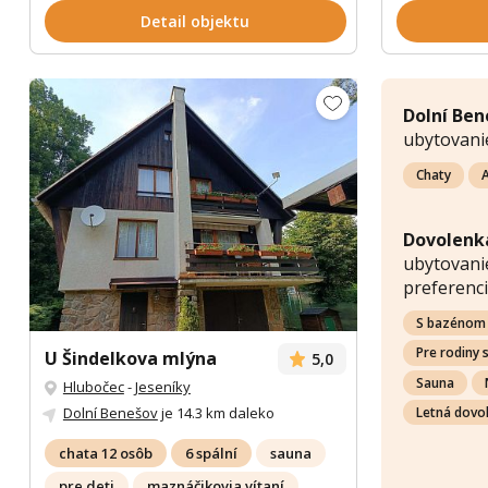
Detail objektu
Dolní Ben
ubytovani
Chaty
Dovolenka
ubytovanie
preferenci
S bazénom
Pre rodiny 
U Šindelkova mlýna
5,0
Sauna
Hlubočec
-
Jeseníky
Dolní Benešov
je 14.3 km daleko
Letná dovo
chata 12 osôb
6 spální
sauna
pre deti
maznáčikovia vítaní