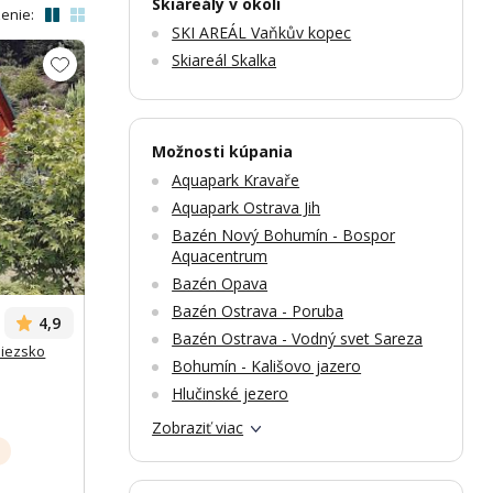
Skiareály v okolí
enie:
SKI AREÁL Vaňkův kopec
Skiareál Skalka
Možnosti kúpania
Aquapark Kravaře
Zobrazit dalších 43 fotek
Zobr
Aquapark Ostrava Jih
Bazén Nový Bohumín - Bospor
Aquacentrum
Bazén Opava
Bazén Ostrava - Poruba
4,9
Bazén Ostrava - Vodný svet Sareza
liezsko
Bohumín - Kališovo jazero
o
Hlučinské jezero
Zobraziť viac