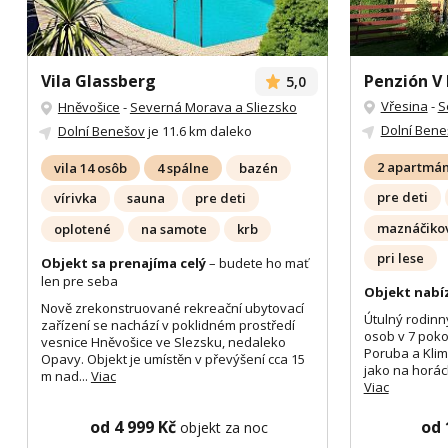
Vila Glassberg
Penzión V
5,0
Vřesina
-
S
Hněvošice
-
Severná Morava a Sliezsko
Dolní Bene
Dolní Benešov
je 11.6 km daleko
2 apartmány
vila 14 osôb
4 spálne
bazén
pre deti
vírivka
sauna
pre deti
maznáčikov
oplotené
na samote
krb
pri lese
Objekt sa prenajíma celý
– budete ho mať
len pre seba
Objekt nabí
Nově zrekonstruované rekreační ubytovací
Útulný rodinn
zařízení se nachází v poklidném prostředí
osob v 7 poko
vesnice Hněvošice ve Slezsku, nedaleko
Poruba a Klim
Opavy. Objekt je umístěn v převýšení cca 15
jako na horác
m nad...
Viac
Viac
od 4 999 Kč
od 
objekt za noc