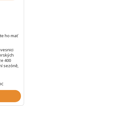
te ho mať
vesnici
erských
ze 400
ní sezóně,
oc