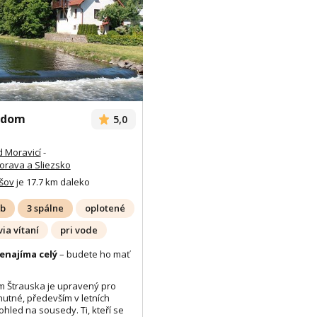
 dom
5,0
 Moravicí
-
rava a Sliezsko
šov
je 17.7 km daleko
ôb
3 spálne
oplotené
ia vítaní
pri vode
enajíma celý
– budete ho mať
m Štrauska je upravený pro
nutné, především v letních
ohled na sousedy. Ti, kteří se