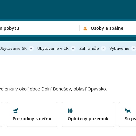
n pobytu
Osoby a spálne
Ubytovanie SK
Ubytovanie v ČR
Zahraničie
Vybavenie
volenku v okolí obce Dolní Benešov, oblasť
Opavsko
.
Pre rodiny s deťmi
Oplotený pozemok
So p