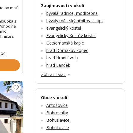
Zaujímavosti v okolí
te ho mať
bývalá radnice, modlitebna
bývalý městský hřbitov s kaplí
aloupka s
Pohodlně
evangelický kostel
ního
Evangelický Kristův kostel
ohniště s
Getsemanská kaple
hrad Dorňákův kopec
noc
hrad Hradní vrch
hrad Landek
Zobraziť viac
Obce v okolí
Antošovice
Bobrovníky
Bohuslavice
Zobrazit dalších 22 fotek
Zobr
Bohučovice