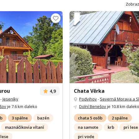
Zobraz
urou
Chata Věrka
4,9
-
Jeseníky
Podvihov
-
Severná Morava a S
šov
je 7.6 km daleko
Dolní Benešov
je 10.8 km dalek
ôb
3 spálne
bazén
chata 5 osôb
2 spálne
maznáčikovia vítaní
na samote
krb
pri lese
 lese
pri vode