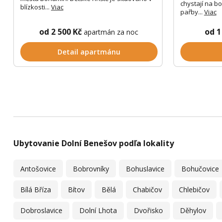
chystají na bo
blízkosti...
Viac
pařby...
Viac
od 2 500 Kč
od 1
apartmán za noc
Detail apartmánu
Ubytovanie Dolní Benešov podľa lokality
Antošovice
Bobrovníky
Bohuslavice
Bohučovice
Bílá Bříza
Bítov
Bělá
Chabičov
Chlebičov
Dobroslavice
Dolní Lhota
Dvořisko
Děhylov