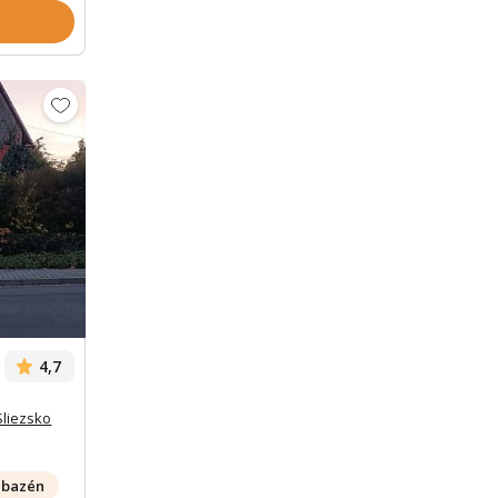
Zobrazit dalších 36 fotek
4,7
liezsko
o
bazén