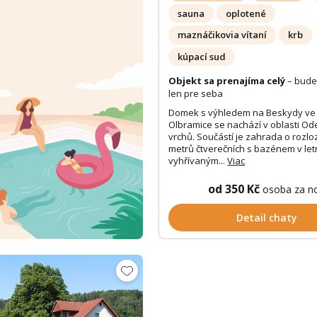
sauna
oplotené
maznáčikovia vítaní
krb
kúpací sud
Objekt sa prenajíma celý
– bude
len pre seba
Domek s výhledem na Beskydy ve 
Olbramice se nachází v oblasti Od
vrchů. Součástí je zahrada o rozlo
metrů čtverečních s bazénem v let
vyhřívaným...
Viac
od 350 Kč
osoba za n
Detail chaty