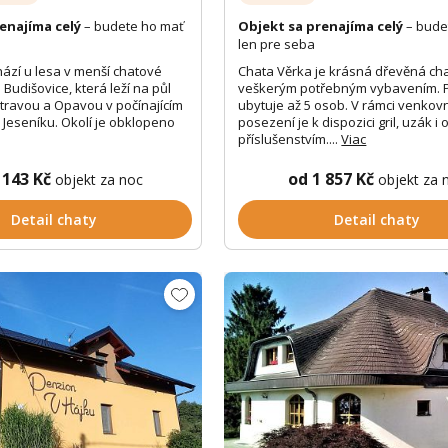
enajíma celý
– budete ho mať
Objekt sa prenajíma celý
– bude
len pre seba
ází u lesa v menší chatové
Chata Věrka je krásná dřevěná ch
 Budišovice, která leží na půl
veškerým potřebným vybavením. 
travou a Opavou v počínajícím
ubytuje až 5 osob. V rámci venkov
Jeseníku. Okolí je obklopeno
posezení je k dispozici gril, uzák i 
příslušenstvím....
Viac
 143 Kč
od 1 857 Kč
objekt za noc
objekt za 
Detail chaty
Detail chaty