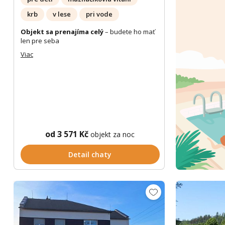
krb
v lese
pri vode
Objekt sa prenajíma celý
– budete ho mať
len pre seba
Viac
od 3 571 Kč
objekt za noc
Detail chaty