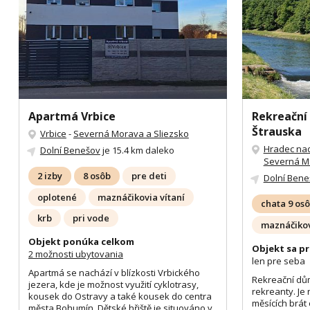
Apartmá Vrbice
Rekreační
Štrauska
Vrbice
-
Severná Morava a Sliezsko
Hradec nad
Dolní Benešov
je 15.4 km daleko
Severná Mo
2 izby
8 osôb
pre deti
Dolní Bene
oplotené
maznáčikovia vítaní
chata 9 os
krb
pri vode
maznáčikov
Objekt ponúka celkom
Objekt sa pr
2 možnosti ubytovania
len pre seba
Apartmá se nachází v blízkosti Vrbického
Rekreační dů
jezera, kde je možnost využití cyklotrasy,
rekreanty. Je 
kousek do Ostravy a také kousek do centra
měsících brát 
města Bohumín. Dětské hřiště je situováno v