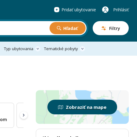
Pridať ubytovanie
Prihlásiť
Hľadať
Filtry
Typ ubytovania
Tematické pobyty
Zobraziť na mape
som
Na samote
Kúpacia kaďa
Pri lese