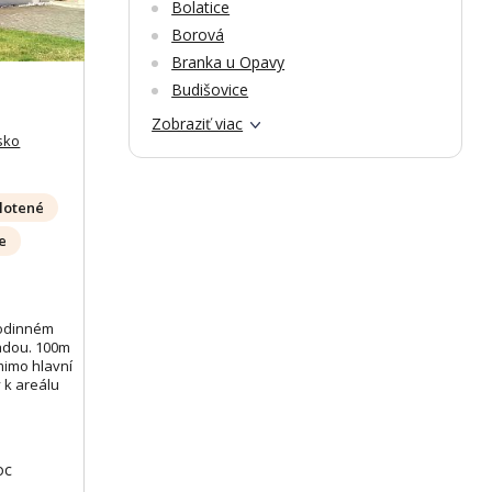
Bolatice
Borová
Branka u Opavy
Budišovice
Zobraziť viac
sko
o
lotené
se
rodinném
adou. 100m
mimo hlavní
 k areálu
oc