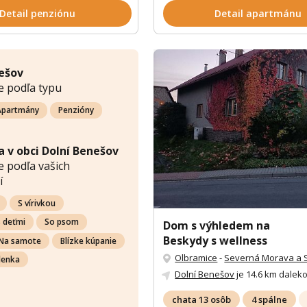
Detail penziónu
Detail apartmánu
ešov
e podľa typu
Apartmány
Penzióny
 v obci Dolní Benešov
 podľa vašich
í
S vírivkou
s deťmi
So psom
Dom s výhledem na
Beskydy s wellness
Na samote
Blízke kúpanie
Olbramice
-
Severná Morava a S
lenka
Dolní Benešov
je 14.6 km dalek
chata 13 osôb
4 spálne