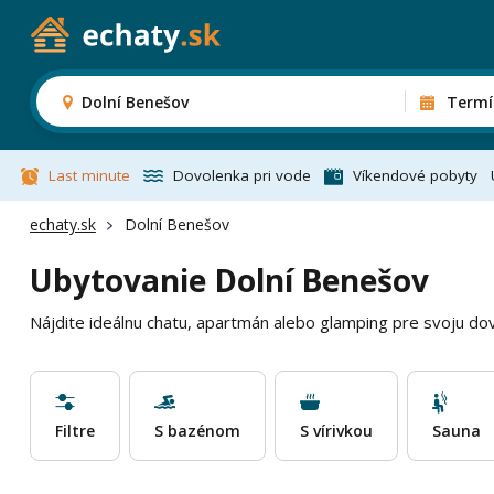
Dolní Benešov
Termí
Last minute
Dovolenka pri vode
Víkendové pobyty
echaty.sk
Dolní Benešov
Ubytovanie Dolní Benešov
Nájdite ideálnu chatu, apartmán alebo glamping pre svoju do
Filtre
S bazénom
S vírivkou
Sauna