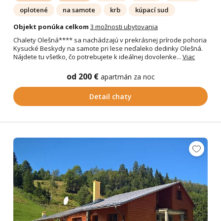
oplotené
na samote
krb
kúpací sud
Objekt ponúka celkom
3 možnosti ubytovania
Chalety Olešná**** sa nachádzajú v prekrásnej prírode pohoria
Kysucké Beskydy na samote pri lese neďaleko dedinky Olešná.
Nájdete tu všetko, čo potrebujete k ideálnej dovolenke...
Viac
od 200 €
apartmán za noc
Detail chaty