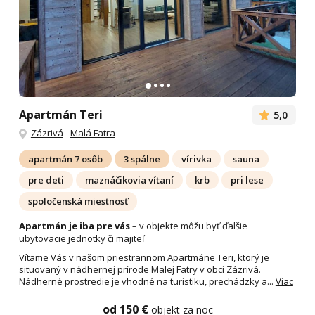
Apartmán Teri
5,0
Zázrivá
-
Malá Fatra
apartmán 7 osôb
3 spálne
vírivka
sauna
pre deti
maznáčikovia vítaní
krb
pri lese
spoločenská miestnosť
Apartmán je iba pre vás
– v objekte môžu byť ďalšie
ubytovacie jednotky či majiteľ
Vítame Vás v našom priestrannom Apartmáne Teri, ktorý je
situovaný v nádhernej prírode Malej Fatry v obci Zázrivá.
Nádherné prostredie je vhodné na turistiku, prechádzky a...
Viac
od 150 €
objekt za noc