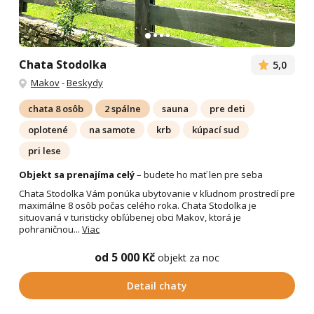
Chata Stodolka
5,0
Makov
-
Beskydy
chata 8 osôb
2 spálne
sauna
pre deti
oplotené
na samote
krb
kúpací sud
pri lese
Objekt sa prenajíma celý
– budete ho mať len pre seba
Chata Stodolka Vám ponúka ubytovanie v kľudnom prostredí pre
maximálne 8 osôb počas celého roka. Chata Stodolka je
situovaná v turisticky obľúbenej obci Makov, ktorá je
pohraničnou...
Viac
od 5 000 Kč
objekt za noc
Detail chaty