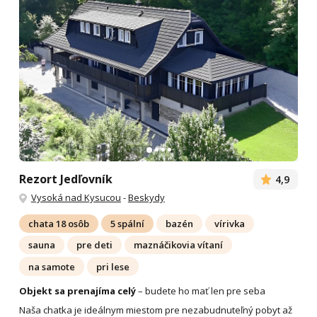
Rezort Jedľovník
4,9
Vysoká nad Kysucou
-
Beskydy
chata 18 osôb
5 spální
bazén
vírivka
sauna
pre deti
maznáčikovia vítaní
na samote
pri lese
Objekt sa prenajíma celý
– budete ho mať len pre seba
Naša chatka je ideálnym miestom pre nezabudnuteľný pobyt až