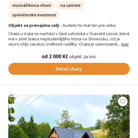
maznáčikovia vítaní
na samote
spoločenská miestnosť
Objekt sa prenajíma celý
– budete ho mať len pre seba
Chata u Vojta se nachází v části Lehotská v Oravské Lesné, která
má v zimě status nejstudenějšího místa na Slovensku, což je
skoro vždy zárukou sněhové nadílky. Chata je samostatně...
Viac
od 2 000 Kč
objekt za noc
Detail chaty