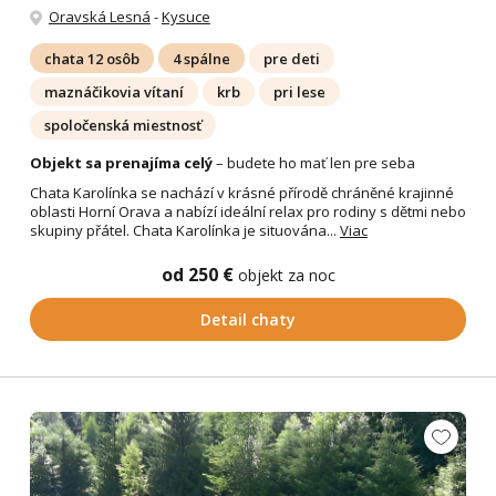
Oravská Lesná
-
Kysuce
chata 12 osôb
4 spálne
pre deti
maznáčikovia vítaní
krb
pri lese
spoločenská miestnosť
Objekt sa prenajíma celý
– budete ho mať len pre seba
Chata Karolínka se nachází v krásné přírodě chráněné krajinné
oblasti Horní Orava a nabízí ideální relax pro rodiny s dětmi nebo
skupiny přátel. Chata Karolínka je situována...
Viac
od 250 €
objekt za noc
Detail chaty