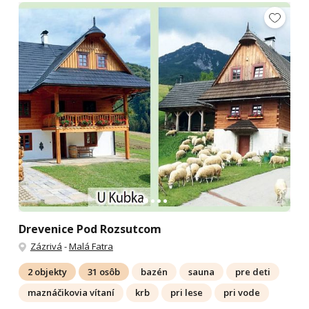
Drevenice Pod Rozsutcom
Zázrivá
-
Malá Fatra
2 objekty
31 osôb
bazén
sauna
pre deti
maznáčikovia vítaní
krb
pri lese
pri vode