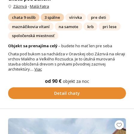
Zázrivá
-
Malá Fatra
chata 9 osôb
3 spálne
vírivka
pre deti
maznáčikovia vítaní
na samote
krb
pri lese
spoločenská miestnosť
Objekt sa prenajíma celý
– budete ho mať len pre seba
Chata pod bukom sa nachádza v Oravskej obci Zázrivá na okraji
vrchov Malého a Veľkého Rozsudca. Je to útulná murovaná
stavba obložená drevom s prvkami pôvodnej zazrivej
architektúry....
Viac
od 90 €
objekt za noc
Detail chaty