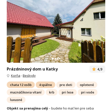
Prázdninový dom u Katky
4,9
Korňa
-
Beskydy
chata 12 osôb
4 spálne
pre deti
oplotené
maznáčikovia vítaní
krb
pri lese
pri vode
luxusné
Objekt sa prenajíma celý
– budete ho mať len pre seba