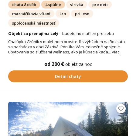
chata 8 osôb
4 spálne
vírivka
pre deti
maznáčikovia vítaní
krb
pri lese
spoločenská miestnosť
Objekt sa prenajíma celý
– budete ho mať len pre seba
Chalúpka Grúnik v malebnom prostredí s výhľadom na Rozsutce
sa nachádza v obci Zázrivá. Ponúka Vám jedinečné spojenie
ubytovania so službami wellness, ako je kúpacia kaďa...
Viac
od 200 €
objekt za noc
Detail chaty