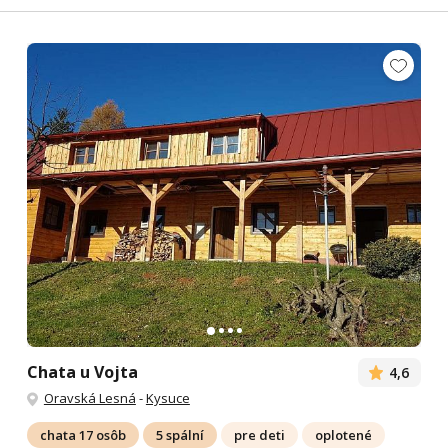
Chata u Vojta
4,6
Oravská Lesná
-
Kysuce
chata 17 osôb
5 spální
pre deti
oplotené