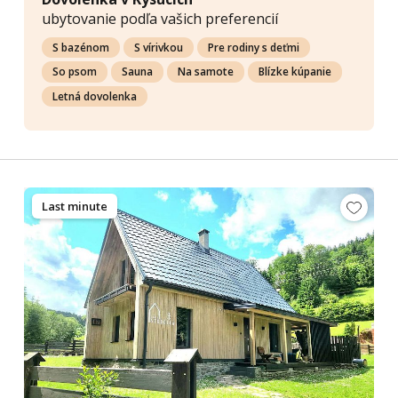
ubytovanie podľa vašich preferencií
S bazénom
S vírivkou
Pre rodiny s deťmi
So psom
Sauna
Na samote
Blízke kúpanie
Letná dovolenka
Last minute