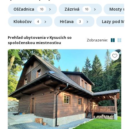
Oščadnica
Zázrivá
Mosty u 
10
10
Klokočov
Hrčava
Lazy pod Ma
4
3
Prehľad ubytovania v Kysucích so
Zobrazenie:
spoločenskou miestnosťou