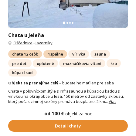
Chata u Jeleňa
Oščadnica
-
Javorníky
chata 12 osôb
4 spálne
vírivka
sauna
pre deti
oplotené
maznáčikovia vítaní
krb
kúpací sud
Objekt sa prenajíma celý
– budete ho mať len pre seba
Chata v poľovníckom štýle s infrasaunou a kúpaciou kaďou s
vírivkou na okraji obce u lesa, 150 metrov od zástavky skibusu,
ktorý počas zimnej sezóny premáva bezplatne, 2 km...
Viac
od 100 €
objekt za noc
Detail chaty