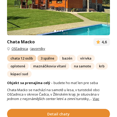
Chata Macko
4,6
Oščadnica
-
Javorníky
chata 12 osôb
3 spálne
bazén
vírivka
oplotené
maznáčikovia vítaní
na samote
krb
kúpací sud
Objekt sa prenajíma celý
– budete ho mať len pre seba
Chata Macko se nachází na samotě u lesa, v turistické obci
Oščadnica v okrese Čadca, v Žilinském kraji. Je situována v
jednom z nejznámějších center letní a zimní turistiky,...
Viac
Detail chaty