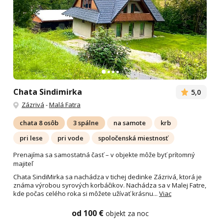
Chata Sindimirka
5,0
Zázrivá
-
Malá Fatra
chata 8 osôb
3 spálne
na samote
krb
pri lese
pri vode
spoločenská miestnosť
Prenajíma sa samostatná časť – v objekte môže byť prítomný
majiteľ
Chata SindiMirka sa nachádza v tichej dedinke Zázrivá, ktorá je
známa výrobou syrových korbáčikov. Nachádza sa v Malej Fatre,
kde počas celého roka si môžete užívať krásnu...
Viac
od 100 €
objekt za noc