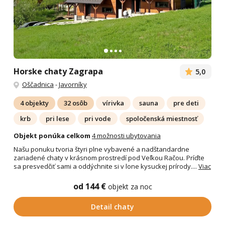
Horske chaty Zagrapa
5,0
Oščadnica
-
Javorníky
4 objekty
32 osôb
vírivka
sauna
pre deti
krb
pri lese
pri vode
spoločenská miestnosť
Objekt ponúka celkom
4 možnosti ubytovania
Našu ponuku tvoria štyri plne vybavené a nadštandardne
zariadené chaty v krásnom prostredí pod Veľkou Račou. Príďte
sa presvedčiť sami a oddýchnite si v lone kysuckej prírody....
Viac
od 144 €
objekt za noc
Detail chaty