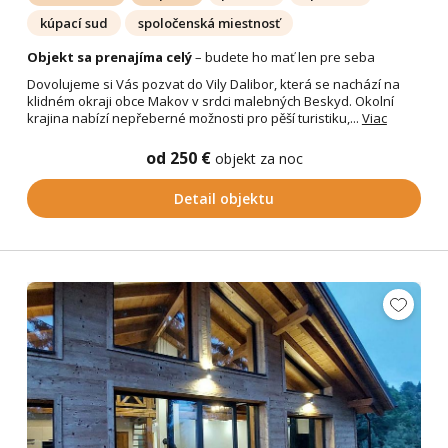
kúpací sud
spoločenská miestnosť
Objekt sa prenajíma celý
– budete ho mať len pre seba
Dovolujeme si Vás pozvat do Vily Dalibor, která se nachází na
klidném okraji obce Makov v srdci malebných Beskyd. Okolní
krajina nabízí nepřeberné možnosti pro pěší turistiku,...
Viac
od 250 €
objekt za noc
Detail objektu