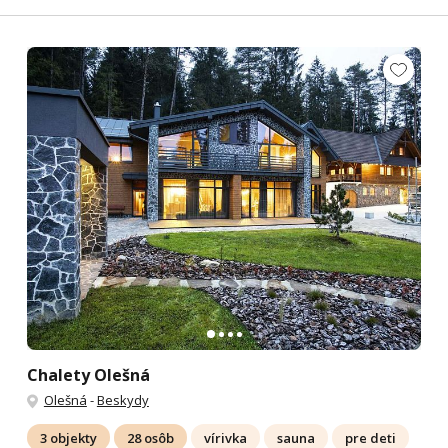
Chalety Olešná
Olešná
-
Beskydy
3 objekty
28 osôb
vírivka
sauna
pre deti