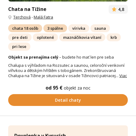
Chata na Tižine
4,8
Terchová
-
Malá Fatra
chata 18 osôb
3 spálne
vírivka
sauna
pre deti
oplotené
maznáčikovia vítaní
krb
pri lese
Objekt sa prenajíma celý
– budete ho mať len pre seba
Chalupa s výhľadom na Rozsutec a saunou, celoroční venkovní
vířivkou a dětským hřištěm s tobogánem. Zrekonštruovaná
Chalupa na Tižine je situovaná v osade Tižincovci patriacej...
Viac
od 95 €
objekt za noc
Detail chaty
Dovolenka v Kysucích