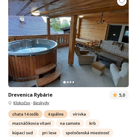
Drevenica Rybárie
5,0
Klokočov
-
Beskydy
chata 14 osôb
4 spálne
vírivka
maznáčikovia vítaní
na samote
krb
kúpací sud
pri lese
spoločenská miestnosť