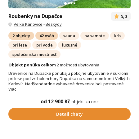
Roubenky na Dupačce
5,0
Velké Karlovice
-
Beskydy
2 objekty
42 osôb
sauna
na samote
krb
pri lese
pri vode
luxusné
spoločenská miestnosť
Objekt ponúka celkom
2 možnosti ubytovania
Drevenice na Dupačke ponúkajú pokojné ubytovanie v súkromí
pri lese pod vrcholom hory Dupačka na samotnom konci Veľkých
Karlovíc. Nadštandardne vybavené drevenice boli postavené.
Viac
od 12 900 Kč
objekt za noc
Detail chaty