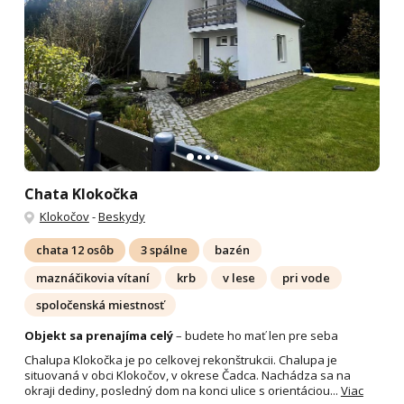
Chata Klokočka
Klokočov
-
Beskydy
chata 12 osôb
3 spálne
bazén
maznáčikovia vítaní
krb
v lese
pri vode
spoločenská miestnosť
Objekt sa prenajíma celý
– budete ho mať len pre seba
Chalupa Klokočka je po celkovej rekonštrukcii. Chalupa je
situovaná v obci Klokočov, v okrese Čadca. Nachádza sa na
okraji dediny, posledný dom na konci ulice s orientáciou...
Viac