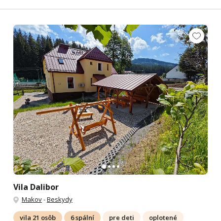
Vila Dalibor
Makov
-
Beskydy
vila 21 osôb
6 spální
pre deti
oplotené