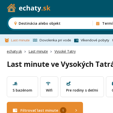
Destinácia alebo objekt
Termí
Last minute
Dovolenka pri vode
Víkendové pobyty
echaty.sk
Last minute
Vysoké Tatry
Last minute ve Vysokých Tatr
S bazénom
Wifi
Pre rodiny s deťmi
Filtrovať last minute
1