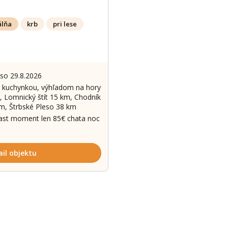
álňa
krb
pri lese
 so 29.8.2026
Zobrazit dalš
. kuchynkou, výhľadom na hory
r, Lomnický štít 15 km, Chodník
m, Štrbské Pleso 38 km
last moment len 85€ chata noc
ail objektu