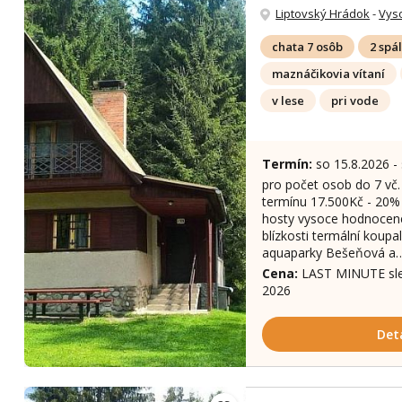
Liptovský Hrádok
-
Vys
chata 7 osôb
2 spá
maznáčikovia vítaní
v lese
pri vode
Termín:
so 15.8.2026 -
pro počet osob do 7 vč.
termínu 17.500Kč - 20% 
hosty vysoce hodnocené 
blízkosti termální koupa
aquaparky Bešeňová a
Cena:
LAST MINUTE slev
2026
Det