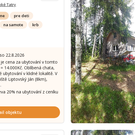
oké Tatry
lne
pre deti
na samote
krb
 so 22.8.2026
 je cena za ubytování v tomto
Zobrazit dalš
= 14.000Kč. Oblíbená chata,
ubytování v klidné lokalitě. V
liště Liptovský Ján (8km),
…
a 20% na ubytování z ceníku
ail objektu