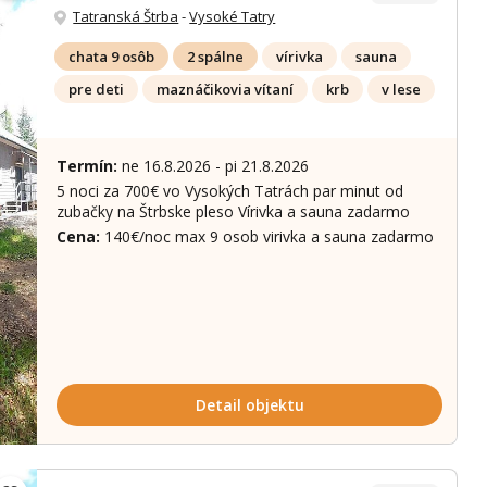
Tatranská Štrba
-
Vysoké Tatry
chata 9 osôb
2 spálne
vírivka
sauna
pre deti
maznáčikovia vítaní
krb
v lese
Termín:
ne 16.8.2026 - pi 21.8.2026
5 noci za 700€ vo Vysokých Tatrách par minut od
zubačky na Štrbske pleso Vírivka a sauna zadarmo
ích 22 fotek
Cena:
140€/noc max 9 osob virivka a sauna zadarmo
Detail objektu