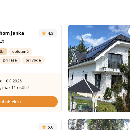
hom Janka
4,8
try
ôb
oplotené
pri lese
pri vode
Zobrazit dalš
po 10.8.2026
, max.11 osôb !!!
ail objektu
5,0