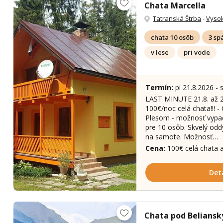
Chata Marcella
Tatranská Štrba
-
Vysok
chata 10 osôb
3 sp
v lese
pri vode
Termín:
pi 21.8.2026 - 
LAST MINUTE 21.8. až 26
100€/noc celá chata!!! 
Plesom - možnosť vypad
pre 10 osôb. Skvelý oddy
na samote. Možnosť…
Cena:
100€ celá chata a
Det
Chata pod Belians