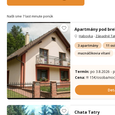
Našli sme 7 last minute ponúk
Apartmány pod bre
Habovka
-
Západné Ta
3 apartmány
11 os
maznáčikovia vítaní
Termín:
po 3.8.2026 - 
Cena:
!!! 15€/osoba/noc
Det
Chata Tatry