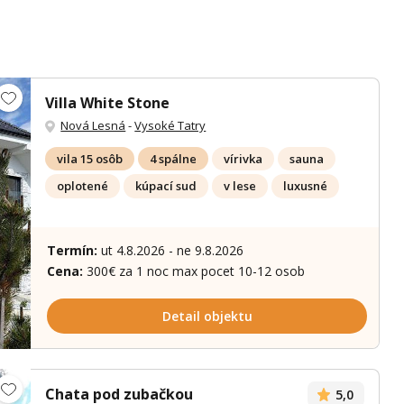
Villa White Stone
Nová Lesná
-
Vysoké Tatry
vila 15 osôb
4 spálne
vírivka
sauna
oplotené
kúpací sud
v lese
luxusné
ích 41 fotek
Termín:
ut 4.8.2026 - ne 9.8.2026
Cena:
300€ za 1 noc max pocet 10-12 osob
Detail objektu
Chata pod zubačkou
5,0