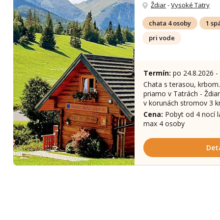
Ždiar
-
Vysoké Tatry
chata 4 osoby
1 sp
pri vode
Termín:
po 24.8.2026 -
Chata s terasou, krbom
priamo v Tatrách - Ždia
v korunách stromov 3 k
Cena:
Pobyt od 4 nocí 
max 4 osoby
Det