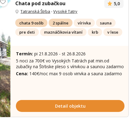
Chata pod zubačkou
5,0
Tatranská Štrba
-
Vysoké Tatry
chata 9 osôb
2 spálne
vírivka
sauna
pre deti
maznáčikovia vítaní
krb
v lese
Termín:
pi 21.8.2026 - st 26.8.2026
5 noci za 700€ vo Vysokých Tatrách pat min.od
ích 46 fotek
zubačky na Štrbske pleso s vírivkou a saunou zadarmo
Cena:
140€/noc max 9 osob virivka a sauna zadarmo
Detail objektu