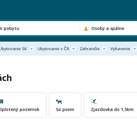
n pobytu
Osoby a spálne
Ubytovanie SK
Ubytovanie v ČR
Zahraničie
Vybavenie
ách
Oplotený pozemok
So psom
Zjazdovka do 1,5km