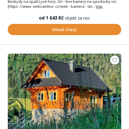
Beskydy na úpatí Lysé hory. On - line kamery na sjezdovky viz:
[https: //www. webcamlive. cz/web - kamera - ski...
Viac
od 1 643 Kč
objekt za noc
Detail chaty