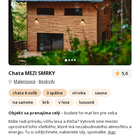
Chata MEZI SMRKY
5,0
Malenovice
-
Beskydy
chata 8 osôb
3 spálne
vírivka
sauna
na samote
krb
v lese
luxusné
Objekt sa prenajíma celý
– budete ho mať len pre seba
Máte radi prírodu, vôňu lesa a ihličia? Vytvorili sme miesto
uprostred toho všetkého, ktoré má nezabudnuteľnú atmosféru a
energiu. Tu si oddýchnete, naberiete sily, spomalíte.
Viac