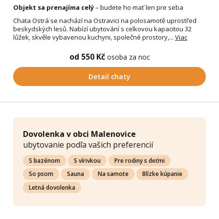
Objekt sa prenajíma celý
– budete ho mať len pre seba
Chata Ostrá se nachází na Ostravici na polosamotě uprostřed
beskydských lesů. Nabízí ubytování s celkovou kapacitou 32
lůžek, skvěle vybavenou kuchyni, společné prostory,...
Viac
od 550 Kč
osoba za noc
Detail chaty
Dovolenka v obci Malenovice
ubytovanie podľa vašich preferencií
S bazénom
S vírivkou
Pre rodiny s deťmi
So psom
Sauna
Na samote
Blízke kúpanie
Letná dovolenka