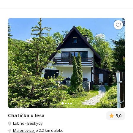
Chatička u lesa
5,0
Lubno
-
Beskydy
Malenovice
je 2.2 km daleko