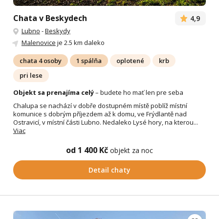
Chata v Beskydech
4,9
Lubno
-
Beskydy
Malenovice
je 2.5 km daleko
chata 4 osoby
1 spálňa
oplotené
krb
pri lese
Objekt sa prenajíma celý
– budete ho mať len pre seba
Chalupa se nachází v dobře dostupném místě poblíž místní
komunice s dobrým příjezdem až k domu, ve Frýdlantě nad
Ostravicí, v místní části Lubno. Nedaleko Lysé hory, na kterou...
Viac
od 1 400 Kč
objekt za noc
Detail chaty