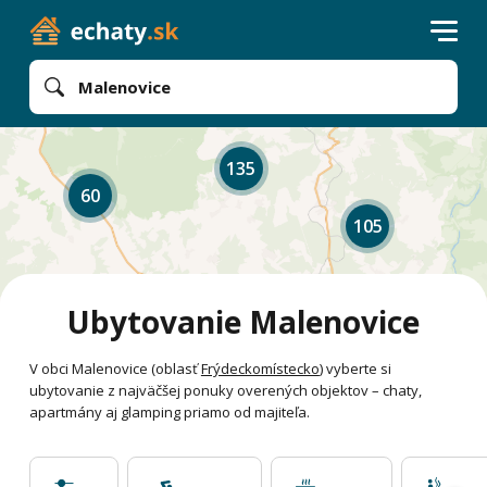
Malenovice
135
60
105
Ubytovanie Malenovice
V obci Malenovice (oblasť
Frýdeckomístecko
) vyberte si
ubytovanie z najväčšej ponuky overených objektov – chaty,
apartmány aj glamping priamo od majiteľa.