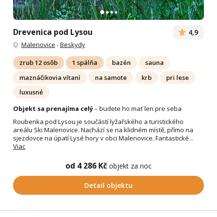
Drevenica pod Lysou
4,9
Malenovice
-
Beskydy
zrub 12 osôb
1 spálňa
bazén
sauna
maznáčikovia vítaní
na samote
krb
pri lese
luxusné
Objekt sa prenajíma celý
– budete ho mať len pre seba
Roubenka pod Lysou je součástí lyžařského a turistického
areálu Ski Malenovice. Nachází se na klidném místě, přímo na
sjezdovce na úpatí Lysé hory v obci Malenovice. Fantastické...
Viac
od 4 286 Kč
objekt za noc
Detail objektu