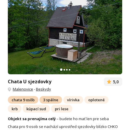
Chata U sjezdovky
5,0
Malenovice
-
Beskydy
chata 9 osôb
3 spálne
vírivka
oplotené
krb
kúpací sud
pri lese
Objekt sa prenajíma celý
– budete ho mať len pre seba
Chata pro 9 osob se nachází uprostřed sjezdovky blízko CHKO