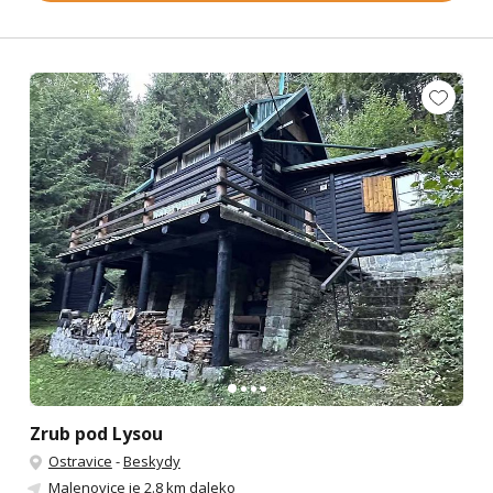
Zrub pod Lysou
Ostravice
-
Beskydy
Malenovice
je 2.8 km daleko