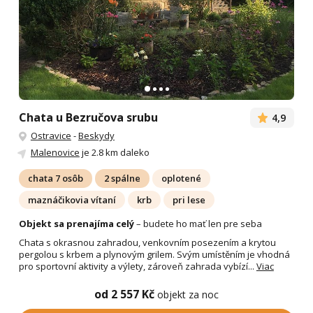
Chata u Bezručova srubu
4,9
Ostravice
-
Beskydy
Malenovice
je 2.8 km daleko
chata 7 osôb
2 spálne
oplotené
maznáčikovia vítaní
krb
pri lese
Objekt sa prenajíma celý
– budete ho mať len pre seba
Chata s okrasnou zahradou, venkovním posezením a krytou
pergolou s krbem a plynovým grilem. Svým umístěním je vhodná
pro sportovní aktivity a výlety, zároveň zahrada vybízí...
Viac
od 2 557 Kč
objekt za noc