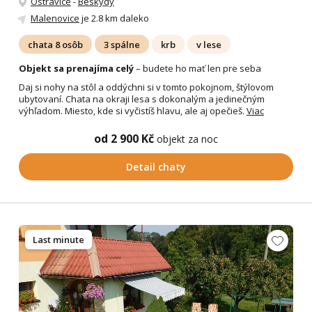
Ostravice
-
Beskydy
Malenovice
je 2.8 km daleko
chata 8 osôb
3 spálne
krb
v lese
Objekt sa prenajíma celý
– budete ho mať len pre seba
Daj si nohy na stôl a oddýchni si v tomto pokojnom, štýlovom
ubytovaní. Chata na okraji lesa s dokonalým a jedinečným
výhľadom. Miesto, kde si vyčistíš hlavu, ale aj opečieš.
Viac
od 2 900 Kč
objekt za noc
Detail chaty
Last minute