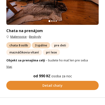
Chata na prenájom
Malenovice
-
Beskydy
chata 8 osôb
3 spálne
pre deti
maznáčikovia vítaní
pri lese
Objekt sa prenajíma celý
– budete ho mať len pre seba
Viac
od 990 Kč
osoba za noc
Detail chaty