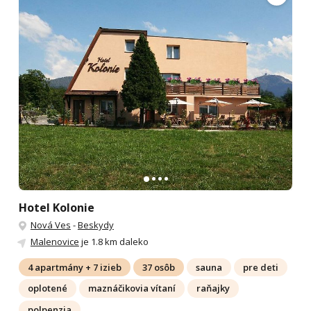
Hotel Kolonie
Nová Ves
-
Beskydy
Malenovice
je 1.8 km daleko
4 apartmány + 7 izieb
37 osôb
sauna
pre deti
oplotené
maznáčikovia vítaní
raňajky
polpenzia