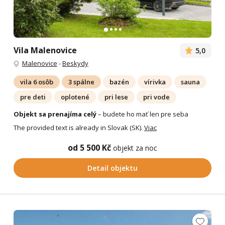
Vila Malenovice
5,0
Malenovice
-
Beskydy
vila 6 osôb
3 spálne
bazén
vírivka
sauna
pre deti
oplotené
pri lese
pri vode
Objekt sa prenajíma celý
– budete ho mať len pre seba
The provided text is already in Slovak (SK).
Viac
od 5 500 Kč
objekt za noc
Detail objektu