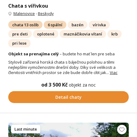
Chata s vířivkou
Malenovice
-
Beskydy
chata 13 osôb
6 spální
bazén
vírivka
pre deti
oplotené
maznáčikovia vítaní
krb
pri lese
Objekt sa prenajíma celý
– budete ho mať len pre seba
Stylově zařízená horská chata s báječnou polohou a těmi
nejlepšími vymoženostmi dnešní doby. Díky své velikosti a
členitosti vnitřních prostor se zde bude dobře cítit jak...
Viac
od 3 500 Kč
objekt za noc
Detail chaty
Last minute