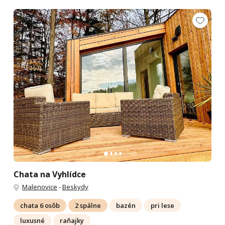
Chata na Vyhlídce
Malenovice
-
Beskydy
chata 6 osôb
2 spálne
bazén
pri lese
luxusné
raňajky