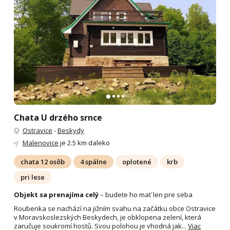
Chata U drzého srnce
Ostravice
-
Beskydy
Malenovice
je 2.5 km daleko
chata 12 osôb
4 spálne
oplotené
krb
pri lese
Objekt sa prenajíma celý
– budete ho mať len pre seba
Roubenka se nachází na jižním svahu na začátku obce Ostravice
v Moravskoslezských Beskydech, je obklopena zelení, která
zaručuje soukromí hostů. Svou polohou je vhodná jak...
Viac