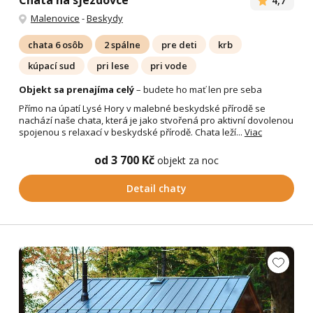
Chata na sjezdovce
4,7
Malenovice
-
Beskydy
chata 6 osôb
2 spálne
pre deti
krb
kúpací sud
pri lese
pri vode
Objekt sa prenajíma celý
– budete ho mať len pre seba
Přímo na úpatí Lysé Hory v malebné beskydské přírodě se
nachází naše chata, která je jako stvořená pro aktivní dovolenou
spojenou s relaxací v beskydské přírodě. Chata leží...
Viac
od 3 700 Kč
objekt za noc
Detail chaty