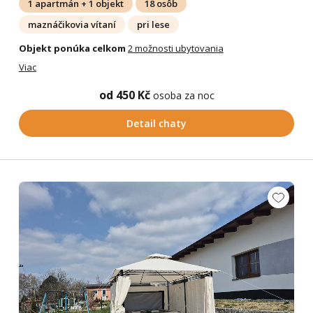
1 apartmán + 1 objekt
18 osôb
maznáčikovia vítaní
pri lese
Objekt ponúka celkom
2 možnosti ubytovania
Viac
od 450 Kč
osoba za noc
Detail chaty