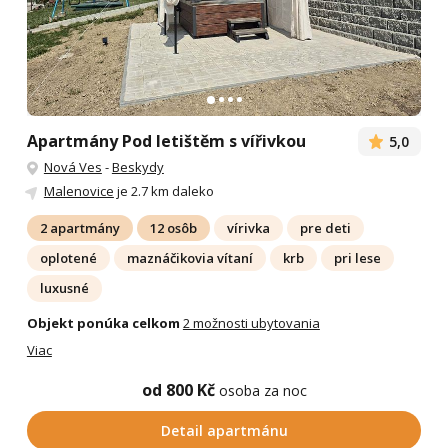
Apartmány Pod letištěm s vířivkou
5,0
Nová Ves
-
Beskydy
Malenovice
je 2.7 km daleko
2 apartmány
12 osôb
vírivka
pre deti
oplotené
maznáčikovia vítaní
krb
pri lese
luxusné
Objekt ponúka celkom
2 možnosti ubytovania
Viac
od 800 Kč
osoba za noc
Detail apartmánu