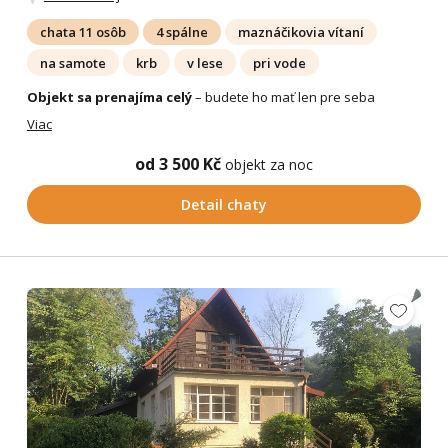
chata 11 osôb
4 spálne
maznáčikovia vítaní
na samote
krb
v lese
pri vode
Objekt sa prenajíma celý
– budete ho mať len pre seba
Viac
od 3 500 Kč
objekt za noc
Detail chaty