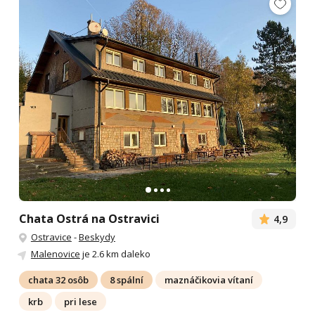
Chata Ostrá na Ostravici
4,9
Ostravice
-
Beskydy
Malenovice
je 2.6 km daleko
chata 32 osôb
8 spální
maznáčikovia vítaní
krb
pri lese