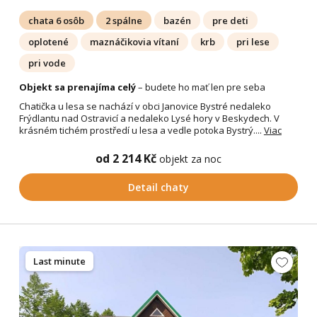
chata 6 osôb
2 spálne
bazén
pre deti
oplotené
maznáčikovia vítaní
krb
pri lese
pri vode
Objekt sa prenajíma celý
– budete ho mať len pre seba
Chatička u lesa se nachází v obci Janovice Bystré nedaleko
Frýdlantu nad Ostravicí a nedaleko Lysé hory v Beskydech. V
krásném tichém prostředí u lesa a vedle potoka Bystrý....
Viac
od 2 214 Kč
objekt za noc
Detail chaty
Last minute