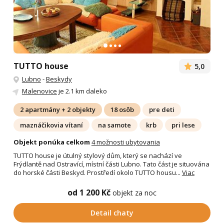
TUTTO house
5,0
Lubno
-
Beskydy
Malenovice
je 2.1 km daleko
2 apartmány + 2 objekty
18 osôb
pre deti
maznáčikovia vítaní
na samote
krb
pri lese
Objekt ponúka celkom
4 možnosti ubytovania
TUTTO house je útulný stylový dům, který se nachází ve
Frýdlantě nad Ostravící, místní části Lubno. Tato část je situována
do horské části Beskyd. Prostředí okolo TUTTO housu...
Viac
od 1 200 Kč
objekt za noc
Detail chaty