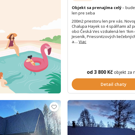
Objekt sa prenajíma celý
– bude
len pre seba
200m2 priestoru len pre vás. Nov
Chalupa Hayek so 4 spálňami až p
obci Česká Ves vzdialená len 1km
Jeseník, Priessnitzových liečebný
a....
Viac
od 3 800 Kč
objekt za 
Detail chaty