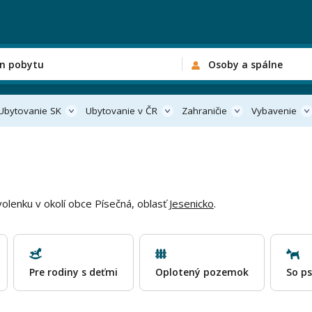
n pobytu
Osoby a spálne
Ubytovanie SK
Ubytovanie v ČR
Zahraničie
Vybavenie
olenku v okolí obce Písečná, oblasť
Jesenicko
.
Pre rodiny s deťmi
Oplotený pozemok
So p