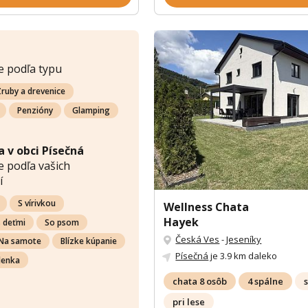
e podľa typu
ruby a drevenice
Penzióny
Glamping
 v obci Písečná
 podľa vašich
í
S vírivkou
Wellness Chata
Hayek
s deťmi
So psom
Česká Ves
-
Jeseníky
Na samote
Blízke kúpanie
Písečná
je 3.9 km daleko
lenka
chata 8 osôb
4 spálne
pri lese