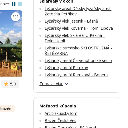
Skiareály v okolí
enie:
Lyžařský areál Dětský lyžařský areál
Zetocha Petříkov
Lyžařský vlek Jeseník - Lázně
Lyžařský vlek Kovárna - Horní Lipová
Lyžařský vlek Skiareál U Pekina -
Dolní Údolí
Lyžiarske stredisko SKI OSTRUŽNÁ -
Zobrazit dalších 12 fotek
Zobr
ŘETĚZARNA
Lyžiarsky areál Červenohorské sedlo
Lyžiarsky areál Petríkov
Lyžiarsky areál Ramzová - Bonera
Zobraziť viac
5,0
Možnosti kúpania
bazén
Arcibiskupský lom
Bazén Česká Ves
Bazén Domašov - Bělá pod