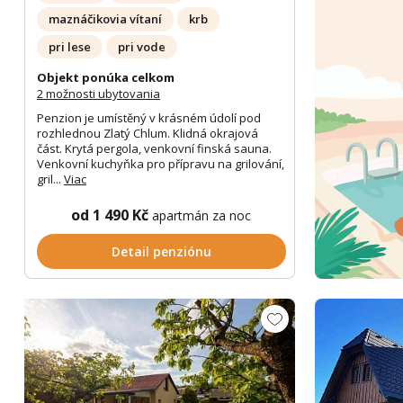
maznáčikovia vítaní
krb
pri lese
pri vode
Objekt ponúka celkom
2 možnosti ubytovania
Penzion je umístěný v krásném údolí pod
rozhlednou Zlatý Chlum. Klidná okrajová
část. Krytá pergola, venkovní finská sauna.
Venkovní kuchyňka pro přípravu na grilování,
gril...
Viac
od 1 490 Kč
apartmán za noc
Detail penziónu