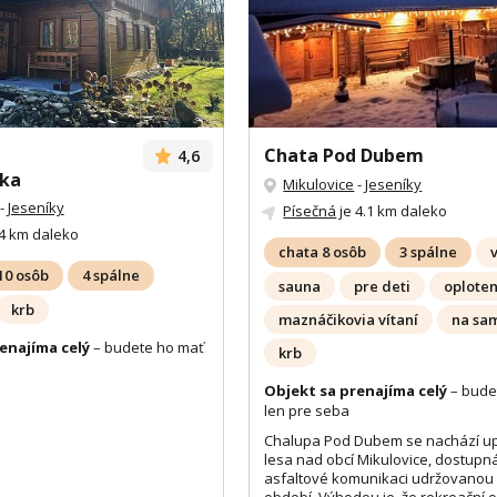
Chata Pod Dubem
4,6
ka
Mikulovice
-
Jeseníky
-
Jeseníky
Písečná
je 4.1 km daleko
4 km daleko
chata 8 osôb
3 spálne
10 osôb
4 spálne
sauna
pre deti
oplote
krb
maznáčikovia vítaní
na sa
enajíma celý
– budete ho mať
krb
Objekt sa prenajíma celý
– bude
len pre seba
Chalupa Pod Dubem se nachází u
lesa nad obcí Mikulovice, dostupn
asfaltové komunikaci udržovanou 