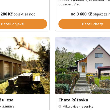
období. Výhodou je, že rekreační o
od sebe...
Viac
 286 Kč
od 3 600 Kč
objekt za noc
objekt za 
Detail objektu
Detail chaty
 u lesa
Chata Růžovka
-
Jeseníky
Mikulovice
-
Jeseníky