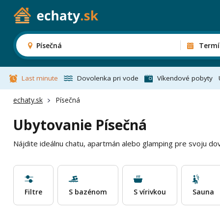
Písečná
Termí
Last minute
Dovolenka pri vode
Víkendové pobyty
echaty.sk
Písečná
Ubytovanie Písečná
Nájdite ideálnu chatu, apartmán alebo glamping pre svoju dov
Filtre
S bazénom
S vírivkou
Sauna