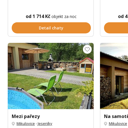
od 1 714 Kč
od 4
objekt za noc
Detail chaty
Mezi pařezy
Na samotě
Mikulovice
-
Jeseníky
Mikulovice