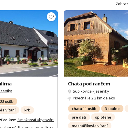
Zobraz
lírna
Chata pod rančem
eseníky
Supíkovice
-
Jeseníky
Písečná
je 2.2 km daleko
28 osôb
chata 11 osôb
3 spálne
ia vítaní
krb
pre deti
oplotené
zí celkem
8 možností ubytování
maznáčikovia vítaní
na (hospůdka, penzion, palírna