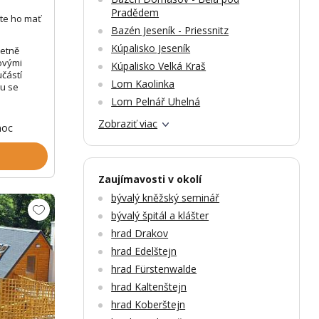
Pradědem
te ho mať
Bazén Jeseník - Priessnitz
Kúpalisko Jeseník
letně
ovými
Kúpalisko Velká Kraš
učástí
Lom Kaolinka
ou se
Lom Pelnář Uhelná
Zobraziť viac
noc
Zaujímavosti v okolí
bývalý kněžský seminář
bývalý špitál a klášter
hrad Drakov
hrad Edelštejn
hrad Fürstenwalde
hrad Kaltenštejn
Zobrazit dalších 62 fotek
Zobr
hrad Koberštejn