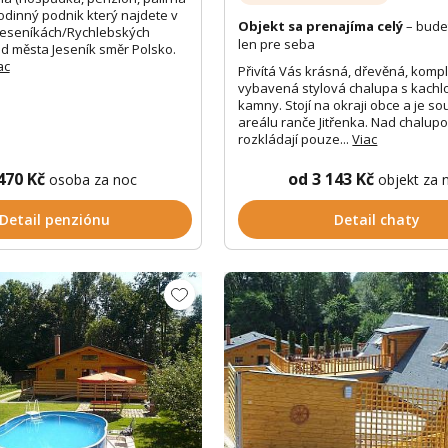
rodinný podnik který najdete v
Objekt sa prenajíma celý
– bude
Jeseníkách/Rychlebských
len pre seba
d města Jeseník směr Polsko.
ac
Přivítá Vás krásná, dřevěná, komp
vybavená stylová chalupa s kachl
kamny. Stojí na okraji obce a je so
areálu ranče Jitřenka. Nad chalup
rozkládají pouze...
Viac
470 Kč
od 3 143 Kč
osoba za noc
objekt za 
Detail penziónu
Detail chaty