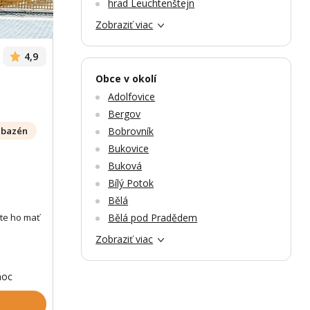
hrad Leuchtenštejn
Zobraziť viac
4,9
Obce v okolí
Adolfovice
Bergov
Bobrovník
bazén
Bukovice
Buková
Bílý Potok
Bělá
Bělá pod Pradědem
te ho mať
Zobraziť viac
noc