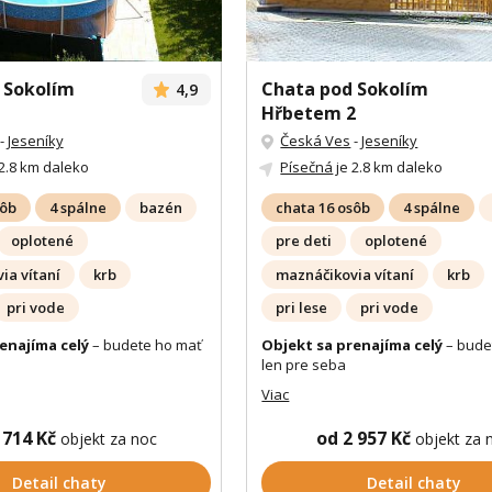
 Sokolím
Chata pod Sokolím
4,9
Hřbetem 2
-
Jeseníky
Česká Ves
-
Jeseníky
2.8 km daleko
Písečná
je 2.8 km daleko
sôb
4 spálne
bazén
chata 16 osôb
4 spálne
oplotené
pre deti
oplotené
ia vítaní
krb
maznáčikovia vítaní
krb
pri vode
pri lese
pri vode
enajíma celý
– budete ho mať
Objekt sa prenajíma celý
– bude
len pre seba
Viac
 714 Kč
od 2 957 Kč
objekt za noc
objekt za 
Detail chaty
Detail chaty