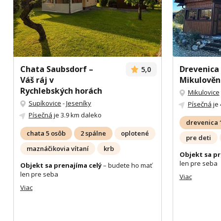
Chata Saubsdorf –
Drevenica
5,0
Váš ráj v
Mikulověn
Rychlebských horách
Mikulovice
Supíkovice
-
Jeseníky
Písečná
je 
Písečná
je 3.9 km daleko
drevenica 
chata 5 osôb
2 spálne
oplotené
pre deti
maznáčikovia vítaní
krb
Objekt sa pr
len pre seba
Objekt sa prenajíma celý
– budete ho mať
len pre seba
Viac
Viac