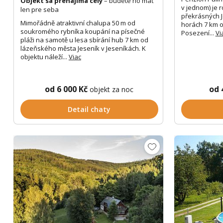
Objekt sa prenajíma celý
– budete ho mať
v jednom) je 
len pre seba
překrásných 
Mimořádně atraktivní chalupa 50 m od
horách 7 km o
soukromého rybníka koupání na písečné
Posezení...
Vi
pláži na samotě u lesa sbírání hub 7 km od
lázeňského města Jeseník v Jeseníkách. K
objektu náleží...
Viac
od 6 000 Kč
od 
objekt za noc
Detail chaty