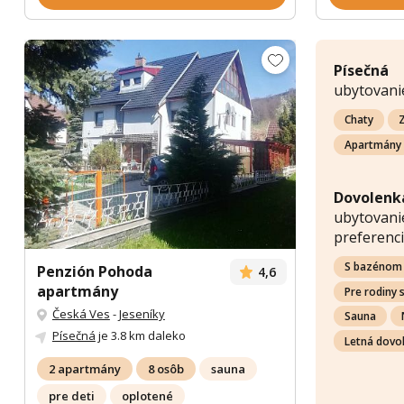
Písečná
ubytovani
Chaty
Z
Apartmány
Dovolenka
ubytovanie
preferenci
S bazénom
Penzión Pohoda
4,6
apartmány
Pre rodiny 
Česká Ves
-
Jeseníky
Sauna
Písečná
je 3.8 km daleko
Letná dovo
2 apartmány
8 osôb
sauna
pre deti
oplotené