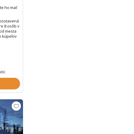
te ho mať
opostavená
re 8 osôb v
 od mesta
ch kúpeľov
noc