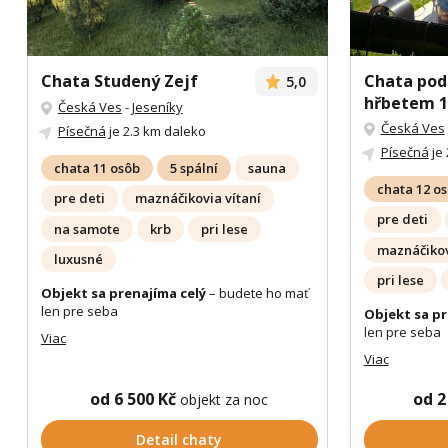
Chata Studený Zejf
Chata pod
5,0
hřbetem 1
Česká Ves
-
Jeseníky
Česká Ves
Písečná
je 2.3 km daleko
Písečná
je 
chata 11 osôb
5 spální
sauna
chata 12 o
pre deti
maznáčikovia vítaní
pre deti
na samote
krb
pri lese
maznáčikov
luxusné
pri lese
Objekt sa prenajíma celý
– budete ho mať
len pre seba
Objekt sa pr
len pre seba
Viac
Viac
od 6 500 Kč
od 2
objekt za noc
Detail chaty