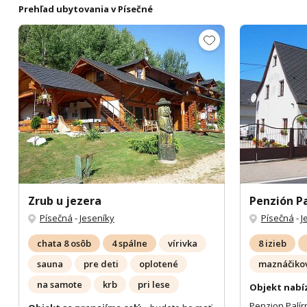
Prehľad ubytovania v Písečné
Zrub u jezera
Penzión Pa
Písečná
-
Jeseníky
Písečná
-
J
chata 8 osôb
4 spálne
vírivka
8 izieb
sauna
pre deti
oplotené
maznáčikov
na samote
krb
pri lese
Objekt nabí
Penzion Palír