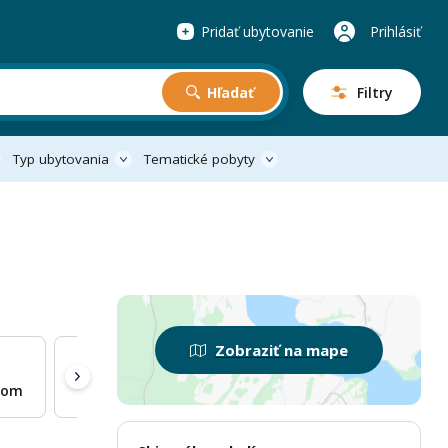
Pridať ubytovanie
Prihlásiť
Hľadať
Filtry
Typ ubytovania
Tematické pobyty
Zobraziť na mape
som
Na samote
Kúpacia kaďa
Pri lese