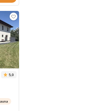
Zobrazit dalších 46 fotek
5,0
sauna