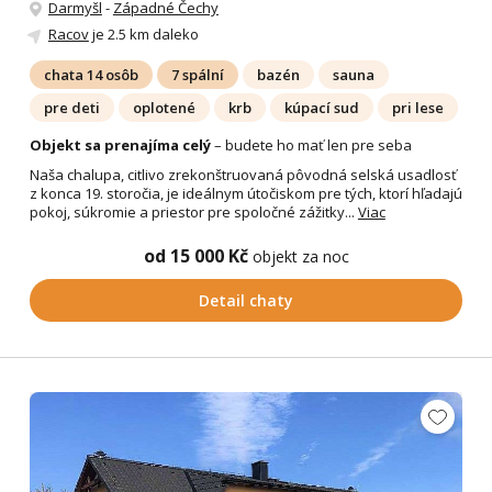
Darmyšl
-
Západné Čechy
Racov
je 2.5 km daleko
chata 14 osôb
7 spální
bazén
sauna
pre deti
oplotené
krb
kúpací sud
pri lese
Objekt sa prenajíma celý
– budete ho mať len pre seba
Naša chalupa, citlivo zrekonštruovaná pôvodná selská usadlosť
z konca 19. storočia, je ideálnym útočiskom pre tých, ktorí hľadajú
pokoj, súkromie a priestor pre spoločné zážitky...
Viac
od 15 000 Kč
objekt za noc
Detail chaty