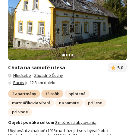
Chata na samotě u lesa
5,0
Hleďsebe
-
Západné Čechy
Racov
je 12.3 km daleko
2 apartmány
13 osôb
oplotené
maznáčikovia vítaní
na samote
pri lese
pri vode
Objekt ponúka celkom
2 možnosti ubytovania
Ubytování v chalupě (1923) nacházející se v bývalé obci