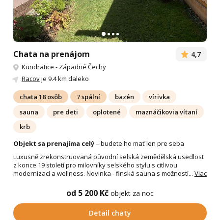
Chata na prenájom
4,7
Kundratice
-
Západné Čechy
Racov
je 9.4 km daleko
chata 18 osôb
7 spální
bazén
vírivka
sauna
pre deti
oplotené
maznáčikovia vítaní
krb
Objekt sa prenajíma celý
– budete ho mať len pre seba
Luxusně zrekonstruovaná původní selská zemědělská usedlost
z konce 19 století pro milovníky selského stylu s citlivou
modernizací a wellness. Novinka - finská sauna s možností...
Viac
od 5 200 Kč
objekt za noc
Detail chaty