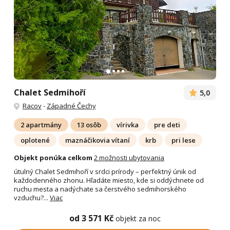
Chalet Sedmihoří
5,0
Racov
-
Západné Čechy
2 apartmány
13 osôb
vírivka
pre deti
oplotené
maznáčikovia vítaní
krb
pri lese
Objekt ponúka celkom
2 možnosti ubytovania
útulný Chalet Sedmihoří v srdci prírody – perfektný únik od
každodenného zhonu. Hľadáte miesto, kde si oddýchnete od
ruchu mesta a nadýchate sa čerstvého sedmihorského
vzduchu?...
Viac
od 3 571 Kč
objekt za noc