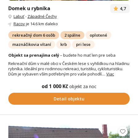
Domek u rybníka
4,7
Labuť
-
Západné Čechy
Racov
je 14.6 km daleko
rekreačný dom 6 osôb
2 spálne
oplotené
maznáčikovia vítaní
krb
pri lese
Objekt sa prenajíma celý
– budete ho mať len pre seba
Rekreační dům v malé obci v Českém lese s vyhlídkou na hladinu
rybníka. Ideální pro rodinnou rekreaci, turistiku, cykloturistiku.
Dům je vybaven vším potřebným pro vaše pohodlí....
Viac
od 1 000 Kč
objekt za noc
Detail objektu