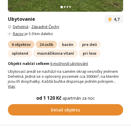
Ubytovanie
4,7
Dehetná
-
Západné Čechy
Racov
je 5.9 km daleko
6 objektov
24 osôb
bazén
pre deti
oplotené
maznáčikovia vítaní
pri lese
Objekt nabízí celkem
6 možností ubytování
Ubytovací areál se nachází na samém okraji vesničky jménem
Dehetná. Jedná se o oplocený pozemek cca 3000m², na kterém
jsou tři dvojchatky. Každá buňka disponuje jedním pokojem...
Viac
od 1 120 Kč
apartmán za noc
Detail objektu