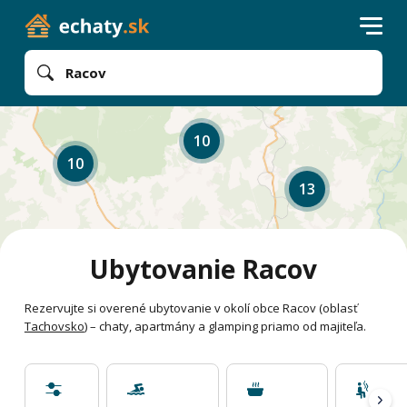
Racov
10
10
13
Ubytovanie Racov
Rezervujte si overené ubytovanie v okolí obce Racov (oblasť
Tachovsko
) – chaty, apartmány a glamping priamo od majiteľa.