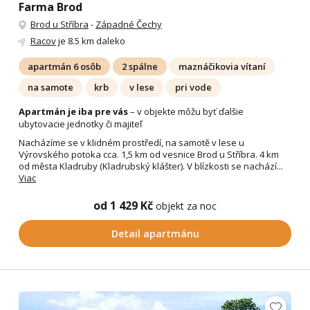
Farma Brod
Brod u Stříbra
-
Západné Čechy
Racov
je 8.5 km daleko
apartmán 6 osôb
2 spálne
maznáčikovia vítaní
na samote
krb
v lese
pri vode
Apartmán je iba pre vás
– v objekte môžu byť ďalšie
ubytovacie jednotky či majiteľ
Nacházíme se v klidném prostředí, na samotě v lese u
Výrovského potoka cca. 1,5 km od vesnice Brod u Stříbra. 4 km
od města Kladruby (Kladrubský klášter). V blízkosti se nachází...
Viac
od 1 429 Kč
objekt za noc
Detail apartmánu