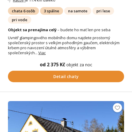
chata 6 osôb
3 spálne
na samote
pri lese
pri vode
Objekt sa prenajíma celý
– budete ho mať len pre seba
Uvnitř glampingového mobilního domu najdete prostorný
společenský prostor s velkým pohodlným gaučem, elektrickým
krbem pro navození útulné atmosféry a výběrem
společenských...
Viac
od 2 375 Kč
objekt za noc
Detail chaty