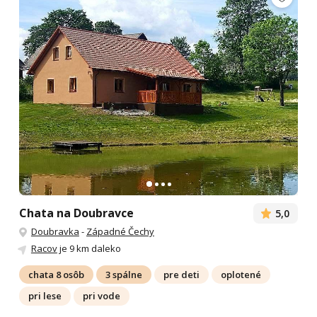
Chata na Doubravce
5,0
Doubravka
-
Západné Čechy
Racov
je 9 km daleko
chata 8 osôb
3 spálne
pre deti
oplotené
pri lese
pri vode