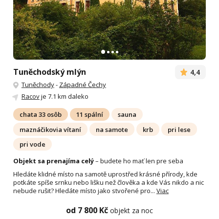
Tuněchodský mlýn
4,4
Tuněchody
-
Západné Čechy
Racov
je 7.1 km daleko
chata 33 osôb
11 spální
sauna
maznáčikovia vítaní
na samote
krb
pri lese
pri vode
Objekt sa prenajíma celý
– budete ho mať len pre seba
Hledáte klidné místo na samotě uprostřed krásné přírody, kde
potkáte spíše srnku nebo lišku než člověka a kde Vás nikdo a nic
nebude rušit? Hledáte místo jako stvořené pro...
Viac
od 7 800 Kč
objekt za noc