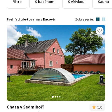
Filtre
S bazénom
S vírivkou
Sauna
Prehľad ubytovania v Racově
Zobrazenie:
Chata v Sedmihoří
5,0