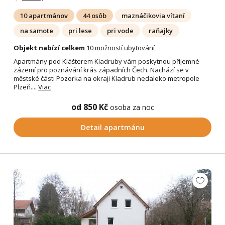
10 apartmánov
44 osôb
maznáčikovia vítaní
na samote
pri lese
pri vode
raňajky
Objekt nabízí celkem
10 možností ubytování
Apartmány pod Klášterem Kladruby vám poskytnou příjemné
zázemí pro poznávání krás západních Čech. Nachází se v
městské části Pozorka na okraji Kladrub nedaleko metropole
Plzeň....
Viac
od 850 Kč
osoba za noc
Detail apartmánu