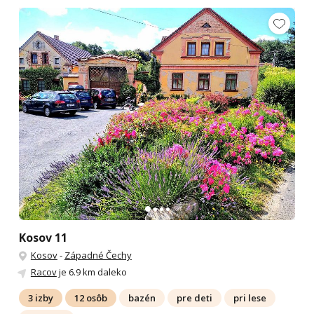
Kosov 11
Kosov
-
Západné Čechy
Racov
je 6.9 km daleko
3 izby
12 osôb
bazén
pre deti
pri lese