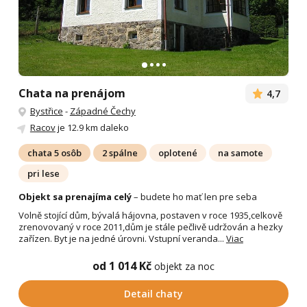
Chata na prenájom
4,7
Bystřice
-
Západné Čechy
Racov
je 12.9 km daleko
chata 5 osôb
2 spálne
oplotené
na samote
pri lese
Objekt sa prenajíma celý
– budete ho mať len pre seba
Volně stojící dům, bývalá hájovna, postaven v roce 1935,celkově
zrenovovaný v roce 2011,dům je stále pečlivě udržován a hezky
zařízen. Byt je na jedné úrovni. Vstupní veranda...
Viac
od 1 014 Kč
objekt za noc
Detail chaty