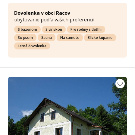
Dovolenka v obci Racov
ubytovanie podľa vašich preferencií
S bazénom
S vírivkou
Pre rodiny s deťmi
So psom
Sauna
Na samote
Blízke kúpanie
Letná dovolenka