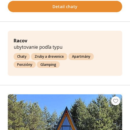
Detail chaty
Racov
ubytovanie podľa typu
Chaty
Zruby a drevenice
Apartmány
Penzióny
Glamping