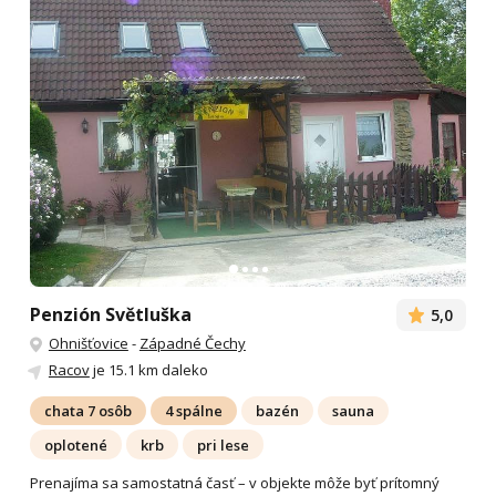
Penzión Světluška
5,0
Ohnišťovice
-
Západné Čechy
Racov
je 15.1 km daleko
chata 7 osôb
4 spálne
bazén
sauna
oplotené
krb
pri lese
Prenajíma sa samostatná časť – v objekte môže byť prítomný