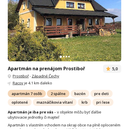
Apartmán na prenájom Prostiboř
5,0
Prostiboř
-
Západné Čechy
Racov
je 4.1 km daleko
apartmán 7 osôb
2 spálne
bazén
pre deti
oplotené
maznáčikovia vítaní
krb
pri lese
Apartmán je iba pre vás
– v objekte môžu byť ďalšie
ubytovacie jednotky či majiteľ
Apartmán s vlastním vchodem na okraji obce na plně oploceném