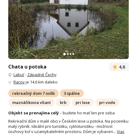
Chata u potoka
4,6
Labuť
-
Západné Čechy
Racov
je 14.6 km daleko
rekreačný dom 7 osôb
3 spálne
maznáčikovia vítaní
krb
pri lese
pri vode
Objekt sa prenajíma celý
– budete ho mať len pre seba
Rekreační dům v malé obci v Českém lese u potoka. Na pozemku
malý rybník. Ideální pro turistiku, cykloturistiku - možnost
úschovy kol v uzamykatelném prostoru. Dům je vybaven...
Viac