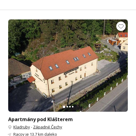
Apartmány pod Klášterem
Kladruby
-
Západné Čechy
Racov
je 13.7 km daleko