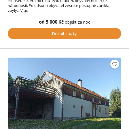
Hleďsebe, která do roku 1930 čítala 70 obyvatel německé
národnosti. Po odsunu obyvatel vesnice postupně zanikla,
zbyly...
Viac
od 5 000 Kč
objekt za noc
Detail chaty