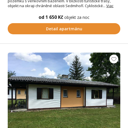
pozemku s venkovním bazénem. V blízkosti turistické trasy,
objekt na okraji chráněné oblasti Sedmihoří. Cyklistické...
Viac
od 1 650 Kč
objekt za noc
Detail apartmánu