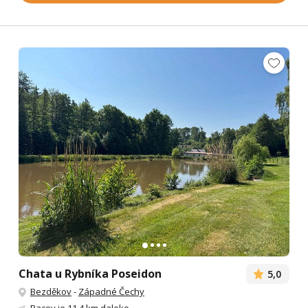
Chata u Rybníka Poseidon
5,0
Bezděkov
-
Západné Čechy
Racov
je 11.4 km daleko