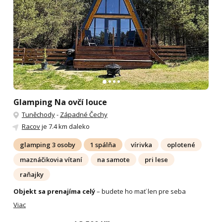
Glamping Na ovčí louce
Tuněchody
-
Západné Čechy
Racov
je 7.4 km daleko
glamping 3 osoby
1 spálňa
vírivka
oplotené
maznáčikovia vítaní
na samote
pri lese
raňajky
Objekt sa prenajíma celý
– budete ho mať len pre seba
Viac