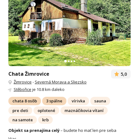
Chata Žimrovice
5,0
Žimrovice
-
Severná Morava a Sliezsko
Stěbořice
je 10.8 km daleko
chata 8 osôb
3 spálne
vírivka
sauna
pre deti
oplotené
maznáčikovia vítaní
na samote
krb
Objekt sa prenajíma celý
– budete ho mať len pre seba
Viac