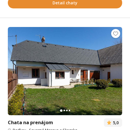
Detail chaty
Chata na prenájom
5,0
Radkov
-
Severná Morava a Sliezsko