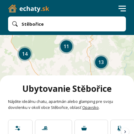
Stěbořice
11
14
13
Ubytovanie Stěbořice
Nájdite ideálnu chatu, apartmán alebo glamping pre svoju
dovolenku v okolí obce Stěbořice, oblasť
Opavsko
.