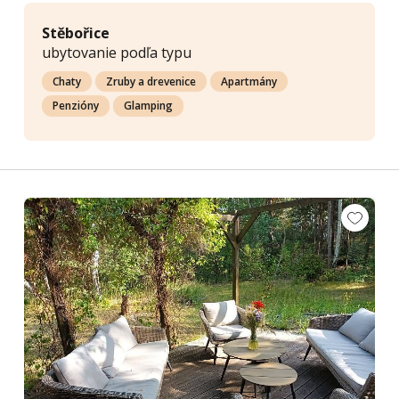
Stěbořice
ubytovanie podľa typu
Chaty
Zruby a drevenice
Apartmány
Penzióny
Glamping