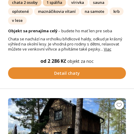
chata 2 osoby
1 spálňa
vírivka
sauna
oplotené
maznáčikovia vítaní
na samote
krb
v lese
Objekt sa prenajíma celý
– budete ho mať len pre seba
Chata se nachází na vrcholku břidlicové haldy, odkud je krásný
výhled na okolní lesy. Je vhodná pro rodiny s dětmi, relaxovat
můžete ve venkovní vířivce a přivítáme také pejsky...
Viac
od 2 286 Kč
objekt za noc
Detail chaty