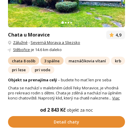
Chata u Moravice
4,9
Zálužné
-
Severná Morava a Sliezsko
Stěbořice
je 14.6 km daleko
chata 8 osôb
3 spálne
maznáčikovia vítaní
krb
pri lese
pri vode
Objekt sa prenajíma celý
– budete ho mať len pre seba
Chata se nachází v malebném údolí řeky Moravice, je vhodná
pro rekreaci rodin s dětmi. Chata je zděná a nachází na úplném
konci chatoviště. Naprostý klid, který na chatě naleznete...
Viac
od 2 843 Kč
objekt za noc
Detail chaty