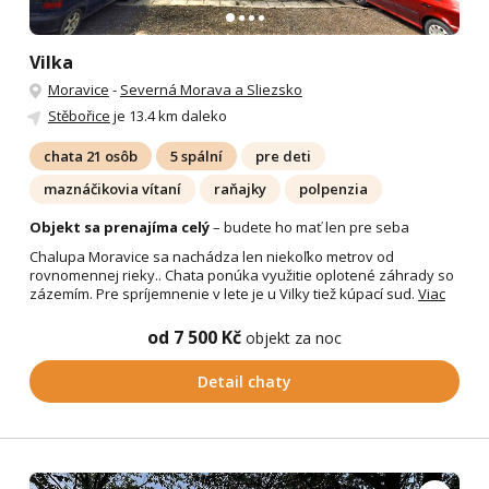
Vilka
Moravice
-
Severná Morava a Sliezsko
Stěbořice
je 13.4 km daleko
chata 21 osôb
5 spální
pre deti
maznáčikovia vítaní
raňajky
polpenzia
Objekt sa prenajíma celý
– budete ho mať len pre seba
Chalupa Moravice sa nachádza len niekoľko metrov od
rovnomennej rieky.. Chata ponúka využitie oplotené záhrady so
zázemím. Pre spríjemnenie v lete je u Vilky tiež kúpací sud.
Viac
od 7 500 Kč
objekt za noc
Detail chaty