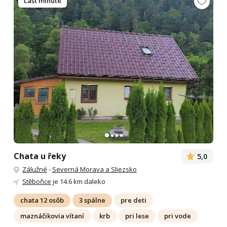
Last minute
Chata u řeky
5,0
Zálužné
-
Severná Morava a Sliezsko
Stěbořice
je 14.6 km daleko
chata 12 osôb
3 spálne
pre deti
maznáčikovia vítaní
krb
pri lese
pri vode