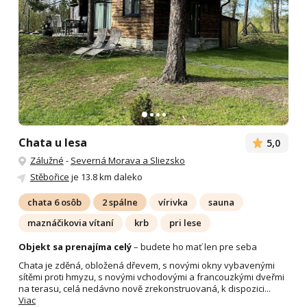
Chata u lesa
5,0
Zálužné
-
Severná Morava a Sliezsko
Stěbořice
je 13.8 km daleko
chata 6 osôb
2 spálne
vírivka
sauna
maznáčikovia vítaní
krb
pri lese
Objekt sa prenajíma celý
– budete ho mať len pre seba
Chata je zděná, obložená dřevem, s novými okny vybavenými
sítěmi proti hmyzu, s novými vchodovými a francouzkými dveřmi
na terasu, celá nedávno nově zrekonstruovaná, k dispozici...
Viac