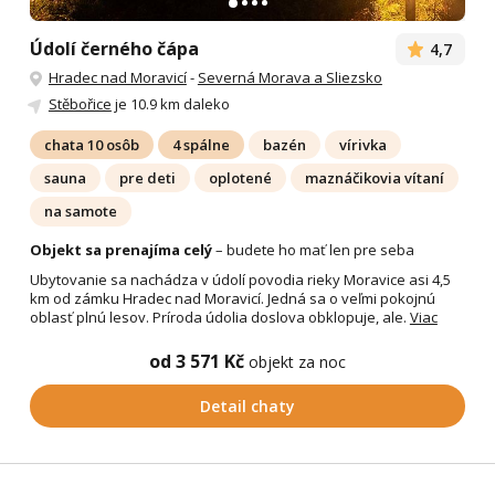
Údolí černého čápa
4,7
Hradec nad Moravicí
-
Severná Morava a Sliezsko
Stěbořice
je 10.9 km daleko
chata 10 osôb
4 spálne
bazén
vírivka
sauna
pre deti
oplotené
maznáčikovia vítaní
na samote
Objekt sa prenajíma celý
– budete ho mať len pre seba
Ubytovanie sa nachádza v údolí povodia rieky Moravice asi 4,5
km od zámku Hradec nad Moravicí. Jedná sa o veľmi pokojnú
oblasť plnú lesov. Príroda údolia doslova obklopuje, ale.
Viac
od 3 571 Kč
objekt za noc
Detail chaty