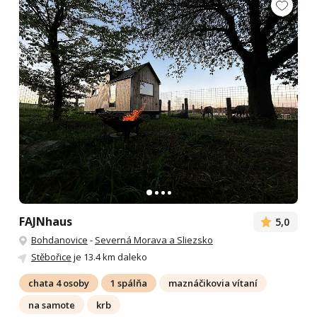
FAJNhaus
5,0
Bohdanovice
-
Severná Morava a Sliezsko
Stěbořice
je 13.4 km daleko
chata 4 osoby
1 spálňa
maznáčikovia vítaní
na samote
krb