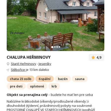
CHALUPA HEŘMINOVY
4,9
Staré Heřminovy
-
Jeseníky
Stěbořice
je 13 km daleko
chata 23 osôb
6 spální
bazén
sauna
pre deti
oplotené
krb
Objekt sa prenajíma celý
– budete ho mať len pre seba
Nabízíme krátkodobé (víkendy/prodloužené víkendy ) i
dlouhodobé (týdenní, prázdninové) pobyty na soukromé
PROSTORNÉ CHALUPĚ VE STARÝCH HEŘMINOVECH (podhůří