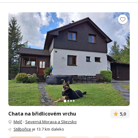
Chata na břidlicovém vrchu
5,0
Melč
-
Severná Morava a Sliezsko
Stěbořice
je 13.7 km daleko