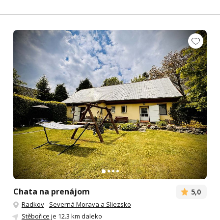
Chata na prenájom
5,0
Radkov
-
Severná Morava a Sliezsko
Stěbořice
je 12.3 km daleko