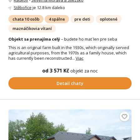
Stěbořice
je 12.8 km daleko
chata 10 osôb
4 spálne
pre deti
oplotené
maznáčikovia vítaní
Objekt sa prenajíma celý
– budete ho mať len pre seba
This is an original farm built in the 1930s, which originally served
agricultural purposes, from the 1970s as a family house, which
has currently been reconstructed...
Viac
od 3 571 Kč
objekt za noc
Detail chaty