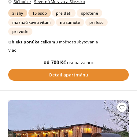
Stěbořice
-
Severná Morava a Sliezsko
3 izby
15 osôb
pre deti
oplotené
maznáčikovia vítaní
na samote
pri lese
pri vode
Objekt ponúka celkom
3 možnosti ubytovania
Viac
od 700 Kč
osoba za noc
Detail apartmánu