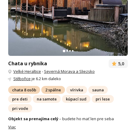
Chata u rybníka
5,0
Velké Heraltice
-
Severná Morava a Sliezsko
Stěbořice
je 6.2 km daleko
chata 8 osôb
2 spálne
vírivka
sauna
pre deti
na samote
kúpací sud
pri lese
pri vode
Objekt sa prenajíma celý
– budete ho mať len pre seba
Viac