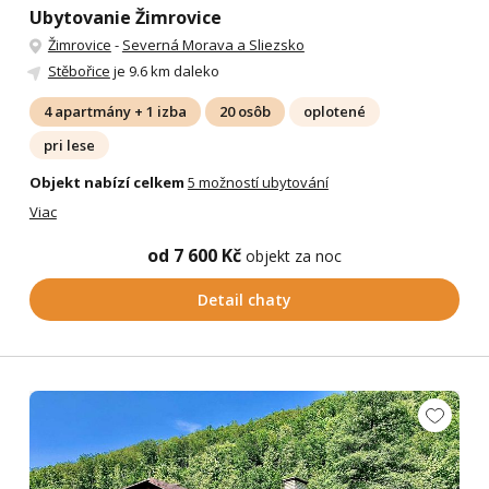
Ubytovanie Žimrovice
Žimrovice
-
Severná Morava a Sliezsko
Stěbořice
je 9.6 km daleko
4 apartmány + 1 izba
20 osôb
oplotené
pri lese
Objekt nabízí celkem
5 možností ubytování
Viac
od 7 600 Kč
objekt za noc
Detail chaty