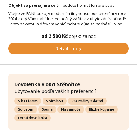
Objekt sa prenajíma celý
– budete ho mať len pre seba
Vítejte ve FAJNhausu, v moderním tinyhousu postaveném v roce
2024,který Vám nabídne jedinečný zážitek z ubytování v přírodě.
Tento novotou a dřevem vonící mobilní dům se nachází...
Viac
od 2 500 Kč
objekt za noc
Detail chaty
Dovolenka v obci Stěbořice
ubytovanie podľa vašich preferencií
S bazénom
S vírivkou
Pre rodiny s deťmi
So psom
Sauna
Na samote
Blízke kúpanie
Letná dovolenka