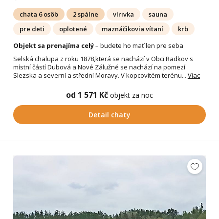
chata 6 osôb
2 spálne
vírivka
sauna
pre deti
oplotené
maznáčikovia vítaní
krb
Objekt sa prenajíma celý
– budete ho mať len pre seba
Selská chalupa z roku 1878,která se nachází v Obci Radkov s
místní částí Dubová a Nové Zálužné se nachází na pomezí
Slezska a severní a střední Moravy. V kopcovitém terénu...
Viac
od 1 571 Kč
objekt za noc
Detail chaty