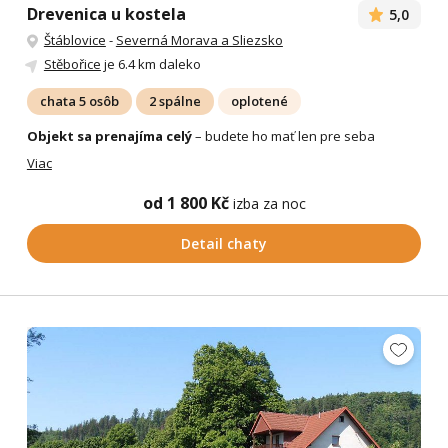
Drevenica u kostela
5,0
Štáblovice
-
Severná Morava a Sliezsko
Stěbořice
je 6.4 km daleko
chata 5 osôb
2 spálne
oplotené
Objekt sa prenajíma celý
– budete ho mať len pre seba
Viac
od 1 800 Kč
izba za noc
Detail chaty