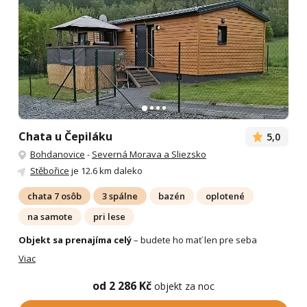
Chata u Čepiláku
5,0
Bohdanovice
-
Severná Morava a Sliezsko
Stěbořice
je 12.6 km daleko
chata 7 osôb
3 spálne
bazén
oplotené
na samote
pri lese
Objekt sa prenajíma celý
– budete ho mať len pre seba
Viac
od 2 286 Kč
objekt za noc