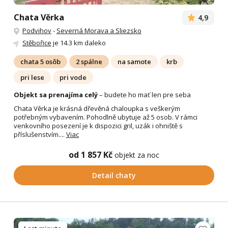
Chata Věrka
4,9
Podvihov
-
Severná Morava a Sliezsko
Stěbořice
je 14.3 km daleko
chata 5 osôb
2 spálne
na samote
krb
pri lese
pri vode
Objekt sa prenajíma celý
– budete ho mať len pre seba
Chata Věrka je krásná dřevěná chaloupka s veškerým
potřebným vybavením. Pohodlně ubytuje až 5 osob. V rámci
venkovního posezení je k dispozici gril, uzák i ohniště s
příslušenstvím....
Viac
od 1 857 Kč
objekt za noc
Detail chaty