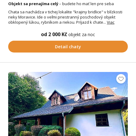
Objekt sa prenajíma celý
– budete ho mať len pre seba
Chata sa nachádza v tichej lokalite "krajiny bridlice" v blízkosti
rieky Moravice. Ide o veľmi priestranný poschodový objekt
obklopený lúkou, rybníkom a riekou. Príjazd k chate...
Viac
od 2 000 Kč
objekt za noc
Detail chaty