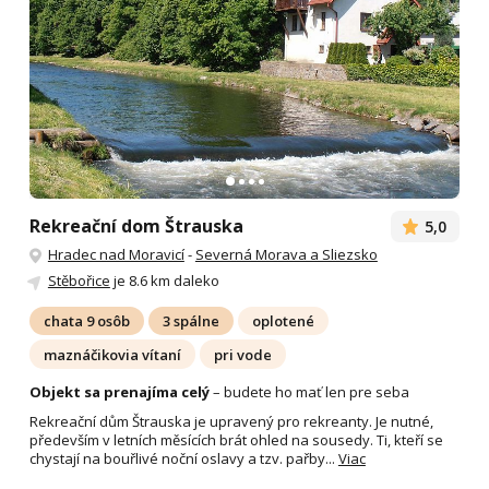
Rekreační dom Štrauska
5,0
Hradec nad Moravicí
-
Severná Morava a Sliezsko
Stěbořice
je 8.6 km daleko
chata 9 osôb
3 spálne
oplotené
maznáčikovia vítaní
pri vode
Objekt sa prenajíma celý
– budete ho mať len pre seba
Rekreační dům Štrauska je upravený pro rekreanty. Je nutné,
především v letních měsících brát ohled na sousedy. Ti, kteří se
chystají na bouřlivé noční oslavy a tzv. pařby...
Viac