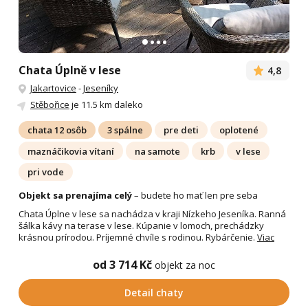
Chata Úplně v lese
4,8
Jakartovice
-
Jeseníky
Stěbořice
je 11.5 km daleko
chata 12 osôb
3 spálne
pre deti
oplotené
maznáčikovia vítaní
na samote
krb
v lese
pri vode
Objekt sa prenajíma celý
– budete ho mať len pre seba
Chata Úplne v lese sa nachádza v kraji Nízkeho Jeseníka. Ranná
šálka kávy na terase v lese. Kúpanie v lomoch, prechádzky
krásnou prírodou. Príjemné chvíle s rodinou. Rybárčenie.
Viac
od 3 714 Kč
objekt za noc
Detail chaty