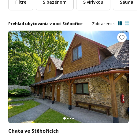
Filtre
S bazénom
S vírivkou
Sauna
Prehľad ubytovania v obci Stěbořice
Zobrazenie:
Chata ve Stěbořicích