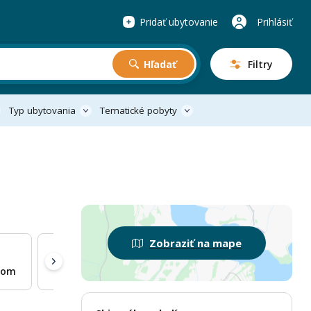
Pridať ubytovanie
Prihlásiť
Hľadať
Filtry
Typ ubytovania
Tematické pobyty
Zobraziť na mape
som
Na samote
Kúpacia kaďa
Pri lese