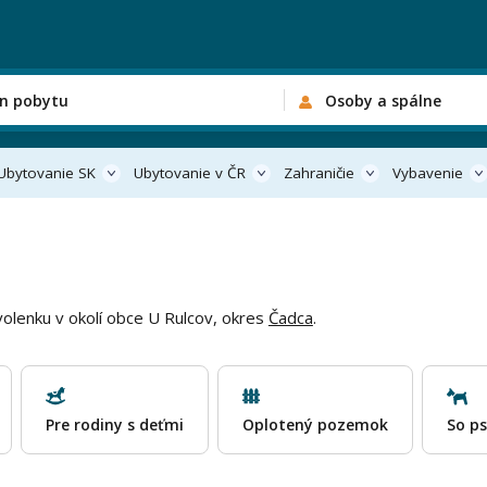
n pobytu
Osoby a spálne
Ubytovanie SK
Ubytovanie v ČR
Zahraničie
Vybavenie
volenku v okolí obce U Rulcov, okres
Čadca
.
Pre rodiny s deťmi
Oplotený pozemok
So p