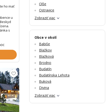
Olše
te ho mať
Ostravice
ubence u
Zobraziť viac
 Beskyd
ízena.
dánka s
Obce v okolí
Babiše
noc
Blažkov
Blažková
Brodno
Budatín
Budatínska Lehota
Buková
Divina
Zobraziť viac
Zobrazit dalších 27 fotek
Zobr