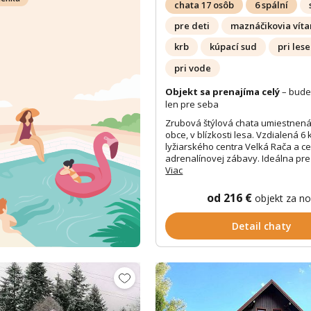
chata 17 osôb
6 spální
pre deti
maznáčikovia víta
krb
kúpací sud
pri lese
pri vode
Objekt sa prenajíma celý
– bude
len pre seba
Zrubová štýlová chata umiestnená
obce, v blízkosti lesa. Vzdialená 6
lyžiarského centra Velká Rača a ce
adrenalínovej zábavy. Ideálna pre 
Viac
od 216 €
objekt za n
Detail chaty