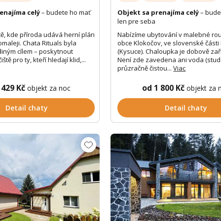
enajíma celý
– budete ho mať
Objekt sa prenajíma celý
– bude
len pre seba
tě, kde příroda udává herní plán
Nabízíme ubytování v malebné ro
maleji. Chata Rituals byla
obce Klokočov, ve slovenské části
diným cílem – poskytnout
(Kysuce). Chaloupka je dobově zař
tě pro ty, kteří hledají klid,...
Není zde zavedena ani voda (stu
průzračně čistou...
Viac
 429 Kč
od 1 800 Kč
objekt za noc
objekt za 
Detail chaty
Detail chaty