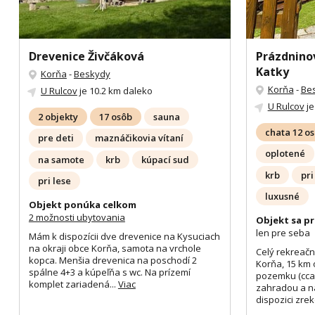
Drevenice Živčáková
Prázdnino
Katky
Korňa
-
Beskydy
Korňa
-
Be
U Rulcov
je 10.2 km daleko
U Rulcov
je
2 objekty
17 osôb
sauna
chata 12 o
pre deti
maznáčikovia vítaní
oplotené
na samote
krb
kúpací sud
krb
pri
pri lese
luxusné
Objekt ponúka celkom
2 možnosti ubytovania
Objekt sa pr
len pre seba
Mám k dispozícii dve drevenice na Kysuciach
na okraji obce Korňa, samota na vrchole
Celý rekreační
kopca. Menšia drevenica na poschodí 2
Korňa, 15 km 
spálne 4+3 a kúpeľňa s wc. Na prízemí
pozemku (cca 
komplet zariadená...
Viac
zahradou a n
dispozici zre