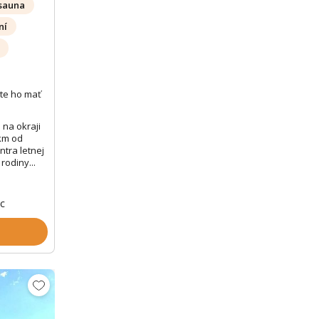
sauna
ní
te ho mať
 na okraji
 km od
ntra letnej
rodiny...
oc