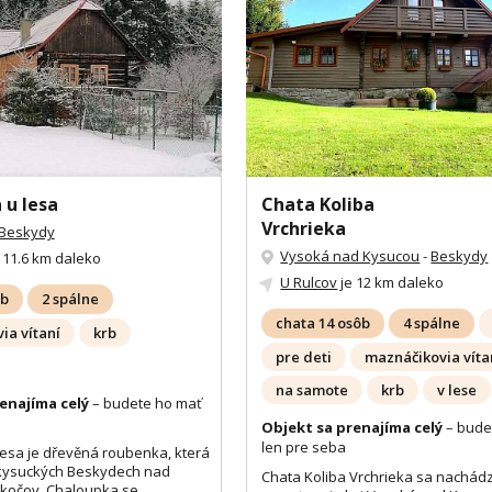
 u lesa
Chata Koliba
Vrchrieka
Beskydy
Vysoká nad Kysucou
-
Beskydy
 11.6 km daleko
U Rulcov
je 12 km daleko
ôb
2 spálne
chata 14 osôb
4 spálne
ia vítaní
krb
pre deti
maznáčikovia víta
na samote
krb
v lese
enajíma celý
– budete ho mať
Objekt sa prenajíma celý
– bude
len pre seba
esa je dřevěná roubenka, která
 kysuckých Beskydech nad
Chata Koliba Vrchrieka sa nachád
okočov. Chaloupka se