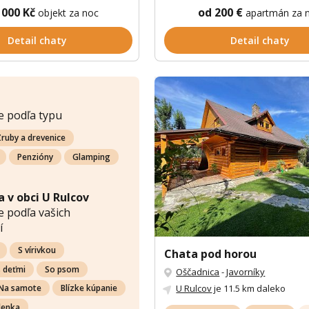
 000 Kč
od 200 €
objekt za noc
apartmán za 
Detail chaty
Detail chaty
e podľa typu
ruby a drevenice
Penzióny
Glamping
 v obci U Rulcov
 podľa vašich
í
S vírivkou
Chata pod horou
s deťmi
So psom
Oščadnica
-
Javorníky
U Rulcov
je 11.5 km daleko
Na samote
Blízke kúpanie
lenka