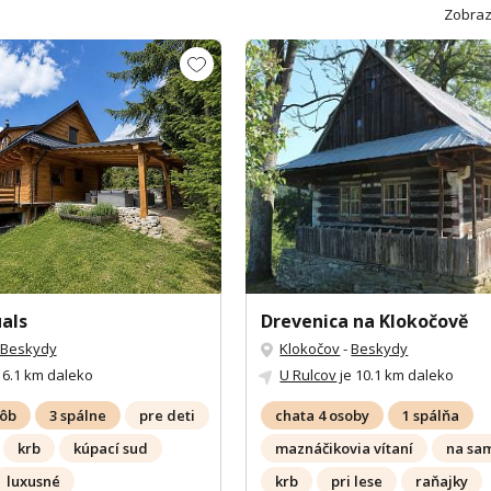
Zobraz
als
Drevenica na Klokočově
Beskydy
Klokočov
-
Beskydy
 6.1 km daleko
U Rulcov
je 10.1 km daleko
sôb
3 spálne
pre deti
chata 4 osoby
1 spálňa
krb
kúpací sud
maznáčikovia vítaní
na sa
luxusné
krb
pri lese
raňajky