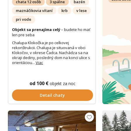
chata 12 osôb
3 spálne
bazén
maznáčikovia vítaní
krb
v lese
pri vode
Objekt sa prenajíma celý
– budete ho mať
len pre seba
Chalupa Klokočka je po celkovej
rekonštrukcii. Chalupa je situovaná v obci
Klokočov, v okrese Čadca. Nachádza sa na
okraji dediny, posledný dom na konci ulice s
orientáciou...
Viac
od 100 €
objekt za noc
Detail chaty