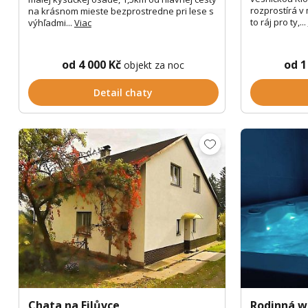
rozprostírá v
na krásnom mieste bezprostredne pri lese s
to ráj pro ty,...
výhľadmi...
Viac
od 4 000 Kč
od 1
objekt za noc
Detail chaty
Chata na Filůvce
Rodinná w