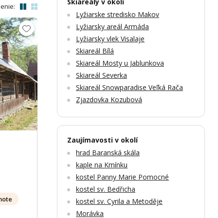
Skiareály v okolí
enie:
Lyžiarske stredisko Makov
Lyžiarsky areál Armáda
Lyžiarsky vlek Visalaje
Skiareál Bílá
Skiareál Mosty u Jablunkova
Skiareál Severka
Zobrazit dalších 46 fotek
Zobr
Skiareál Snowparadise Veľká Rača
Zjazdovka Kozubová
Zaujímavosti v okolí
hrad Baranská skála
kaple na Kmínku
kostel Panny Marie Pomocné
kostel sv. Bedřicha
mote
kostel sv. Cyrila a Metoděje
Morávka