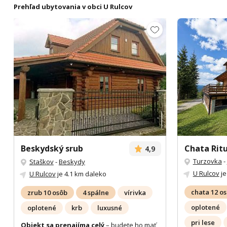
Prehľad ubytovania v obci U Rulcov
Beskydský srub
Chata Ritu
4,9
Turzovka
-
Staškov
-
Beskydy
U Rulcov
je
U Rulcov
je 4.1 km daleko
chata 12 o
zrub 10 osôb
4 spálne
vírivka
oplotené
oplotené
krb
luxusné
pri lese
Objekt sa prenajíma celý
– budete ho mať