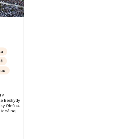
ka
né
sud
ú v
ké Beskydy
nky Olešná.
 ideálnej