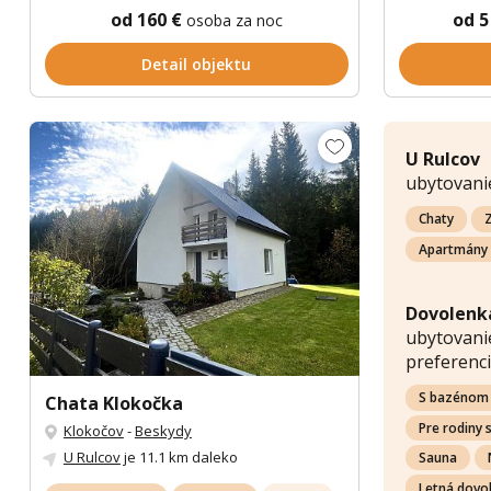
od 160 €
od 5
osoba za noc
Detail objektu
U Rulcov
ubytovani
Chaty
Z
Apartmány
Dovolenka
ubytovanie
preferenci
S bazénom
Chata Klokočka
Pre rodiny 
Klokočov
-
Beskydy
U Rulcov
je 11.1 km daleko
Sauna
Letná dovo