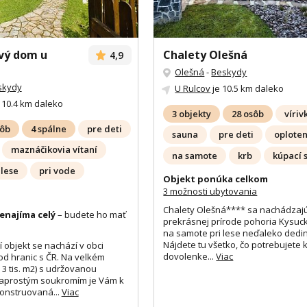
vý dom u
Chalety Olešná
4,9
Olešná
-
Beskydy
skydy
U Rulcov
je 10.5 km daleko
 10.4 km daleko
3 objekty
28 osôb
víriv
sôb
4 spálne
pre deti
sauna
pre deti
oplote
maznáčikovia vítaní
na samote
krb
kúpací 
 lese
pri vode
Objekt ponúka celkom
3 možnosti ubytovania
Chalety Olešná**** sa nachádzaj
enajíma celý
– budete ho mať
prekrásnej prírode pohoria Kysuc
na samote pri lese neďaleko dedi
Nájdete tu všetko, čo potrebujete k
 objekt se nachází v obci
dovolenke...
Viac
od hranic s ČR. Na velkém
3 tis. m2) s udržovanou
aprostým soukromím je Vám k
konstruovaná...
Viac