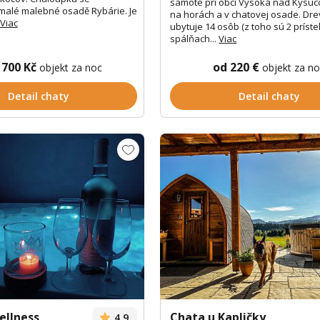
samote pri obci Vysoká nad Kysuco
 malé malebné osadě Rybárie. Je
na horách a v chatovej osade. Dr
Viac
ubytuje 14 osôb (z toho sú 2 prístel
spálňach...
Viac
 700 Kč
od 220 €
objekt za noc
objekt za n
Detail chaty
Detail chaty
ellness
Chata u Kapličky
4,9