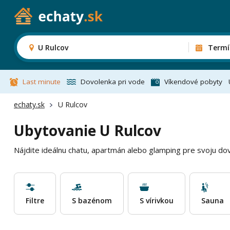
U Rulcov
Termí
Last minute
Dovolenka pri vode
Víkendové pobyty
echaty.sk
U Rulcov
Ubytovanie U Rulcov
Nájdite ideálnu chatu, apartmán alebo glamping pre svoju do
Filtre
S bazénom
S vírivkou
Sauna