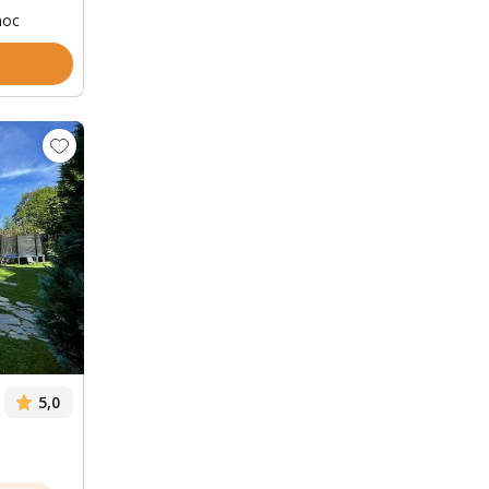
noc
Zobrazit dalších 24 fotek
5,0