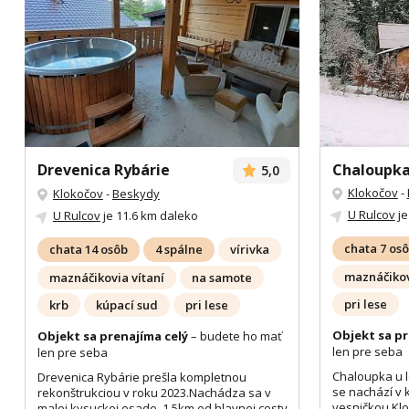
Drevenica Rybárie
Chaloupka
5,0
Klokočov
-
Klokočov
-
Beskydy
U Rulcov
je
U Rulcov
je 11.6 km daleko
chata 7 os
chata 14 osôb
4 spálne
vírivka
maznáčikov
maznáčikovia vítaní
na samote
pri lese
krb
kúpací sud
pri lese
Objekt sa pr
Objekt sa prenajíma celý
– budete ho mať
len pre seba
len pre seba
Chaloupka u l
Drevenica Rybárie prešla kompletnou
se nachází v
rekonštrukciou v roku 2023.Nachádza sa v
vesničkou Kl
malej kysuckej osade, 1,5km od hlavnej cesty