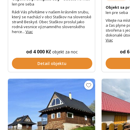
len pre seba
Objekt sa pr
Rádi Vás přivítáme v našem krásném srubu,
len pre seba
který se nachází v obci Staškov na slovenské
Vítejte na mís
straně Beskyd. Obec Staškov proslul jako
a čas plyne po
rodná vesnice významného slovenského
stvořena s je
herce...
Viac
dokonalé útočiš
Viac
od 4 000 Kč
od 6
objekt za noc
Detail objektu