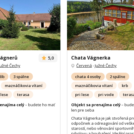
Wágnerů
Chata Vágnerka
5,0
Južné Čechy
Červená
-
Južné Čechy
sôb
3 spálne
chata 4 osoby
2 spálne
maznáčikovia vítaní
maznáčikovia vítaní
krb
 lese
terasa
pri lese
pri vode
teras
enajíma celý
– budete ho mať
Objekt sa prenajíma celý
– bude
len pre seba
Chata Vágnerka je jak stvořená pr
odpočinek a odreagování od vešk
starostí, nebo věnování sportovní
rybolovu a houbaření. Ideální pros