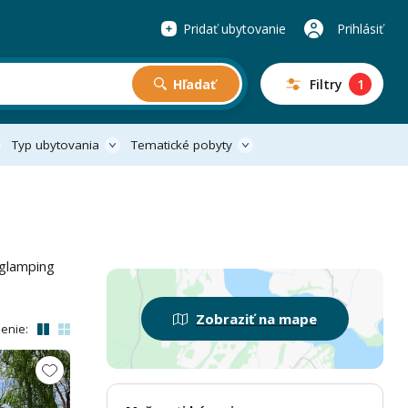
Pridať ubytovanie
Prihlásiť
Hľadať
Filtry
1
Typ ubytovania
Tematické pobyty
 glamping
Zobraziť na mape
enie: