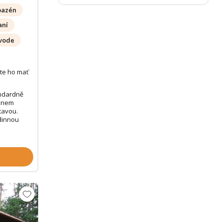
bazén
aní
 vode
te ho mať
ndardně
zénem
tavou.
odinnou