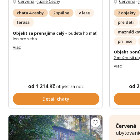
Červená
-
Južné Čechy
Červená
-
chata 4 osoby
2 spálne
v lese
2 objekty
terasa
pre deti
maznáčikov
Objekt sa prenajíma celý
– budete ho mať
len pre seba
pri lese
Viac
Objekt ponú
2 možnosti u
Viac
od 1 214 Kč
od 2
objekt za noc
Detail chaty
Červená
ubytovani