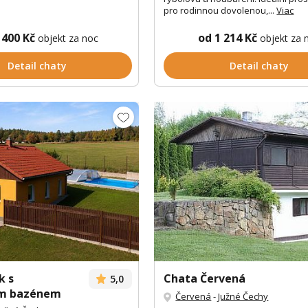
pro rodinnou dovolenou,...
Viac
 400 Kč
od 1 214 Kč
objekt za noc
objekt za 
Detail chaty
Detail chaty
k s
Chata Červená
5,0
ým bazénem
Červená
-
Južné Čechy