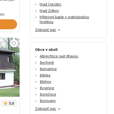
hrad Újezdec
hrad Zvíkov
noc
hřbitovní kaple s vratislavskou
hrobkou
Zobraziť viac
Obce v okolí
Albrechtice nad Vltavou
Bechyně
Bernartice
Zobrazit dalších 31 fotek
Zobr
Bilinka
Blehov
Bojenice
Borečnice
Borovany
5,0
Zobraziť viac