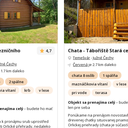
ezničního
Chata - Tábořiště Stará c
4,7
Temešvár
-
Južné Čechy
žné Čechy
Červená
je 2.7 km daleko
 1.7 km daleko
chata 8 osôb
1 spálňa
b
2 spálne
maznáčikovia vítaní
v lese
ia vítaní
krb
v lese
pri vode
terasa
Objekt sa prenajíma celý
– bude
len pre seba
enajíma celý
– budete ho mať
Ponúkame na prenájom novostav
drevenej chatky situovanej priam
 k pronájmu srub uprostřed
Orlickej priehrady (chata je súčas
sti Orlické přehrady, nedaleko