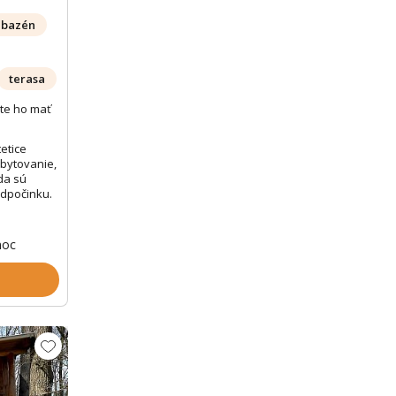
bazén
terasa
te ho mať
tetice
bytovanie,
da sú
odpočinku.
noc