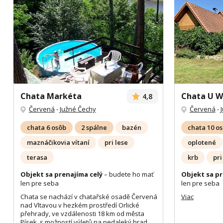
Chata Markéta
Chata U 
4,8
Červená
-
Južné Čechy
Červená
-
chata 6 osôb
2 spálne
bazén
chata 10 o
maznáčikovia vítaní
pri lese
oplotené
terasa
krb
pri
Objekt sa prenajíma celý
– budete ho mať
Objekt sa pr
len pre seba
len pre seba
Chata se nachází v chatařské osadě Červená
Viac
nad Vltavou v hezkém prostředí Orlické
přehrady, ve vzdálenosti 18 km od města
Písek, s možností výletů na nedaleký hrad