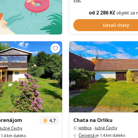
od 2 286 Kč
objekt za 
Detail chaty
prenájom
Chata na Orlíku
4,7
Jetětice
-
Južné Čechy
Južné Čechy
Červená
je 1.4 km daleko
 1.4 km daleko