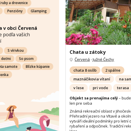
ruby a drevenice
Penzióny
Glamping
 v obci Červená
 podľa vašich
í
S vírivkou
Chata u zátoky
s deťmi
So psom
Červená
-
Južné Čechy
Na samote
Blízke kúpanie
chata 8 osôb
2 spálne
lenka
maznáčikovia vítaní
na sa
v lese
pri vode
terasa
Objekt sa prenajíma celý
– bude
len pre seba
Známá rekreační oblast v Jihočesk
Přehradní jezero na Vltavě a okoln
vytváří ideální podmínky pro letní
rybaření a odpočinek. Tradiční rekr
Viac