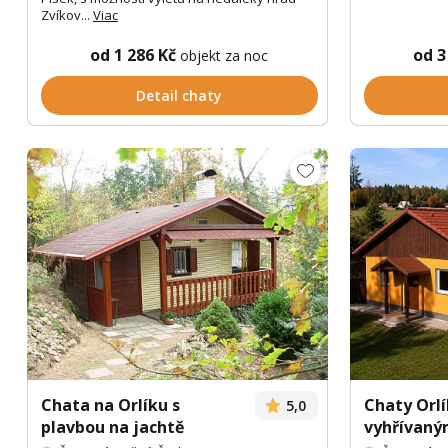
Zvíkov...
Viac
od 1 286 Kč
od 3
objekt za noc
Detail chaty
Chata na Orlíku s
Chaty Orlí
5,0
plavbou na jachtě
vyhřívan