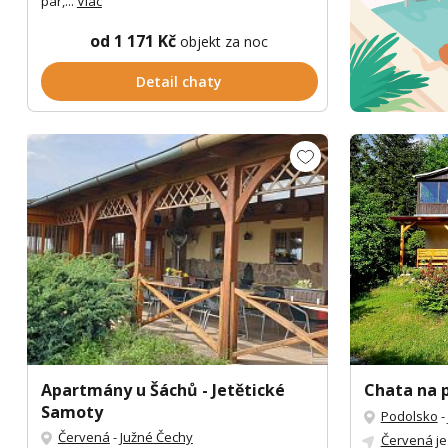
pár,...
Viac
od 1 171 Kč
objekt za noc
Detail chaty
Apartmány u Šáchů - Jetětické
Chata na 
Samoty
Podolsko
-
Červená
-
Južné Čechy
Červená
je