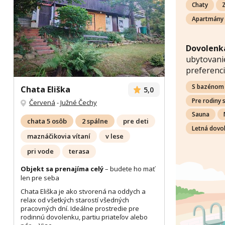
Chaty
Z
Apartmány
Dovolenka
ubytovanie
preferenci
S bazénom
Chata Eliška
5,0
Pre rodiny 
Červená
-
Južné Čechy
Sauna
chata 5 osôb
2 spálne
pre deti
Letná dovo
maznáčikovia vítaní
v lese
pri vode
terasa
Objekt sa prenajíma celý
– budete ho mať
len pre seba
Chata Eliška je ako stvorená na oddych a
relax od všetkých starostí všedných
pracovných dní. Ideálne prostredie pre
rodinnú dovolenku, partiu priateľov alebo