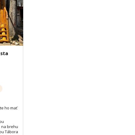
Zobrazit dalších 16 fotek
Zobr
esta
te ho mať
bu
o na brehu
ťou Tábora