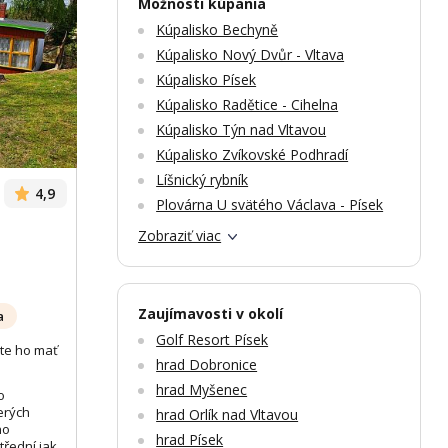
Možnosti kúpania
Kúpalisko Bechyně
Kúpalisko Nový Dvůr - Vltava
Zobrazit dalších 14 fotek
Zobr
Kúpalisko Písek
Kúpalisko Radětice - Cihelna
Kúpalisko Týn nad Vltavou
Kúpalisko Zvíkovské Podhradí
Líšnický rybník
4,9
Plovárna U svätého Václava - Písek
Zobraziť viac
Zaujímavosti v okolí
a
Golf Resort Písek
te ho mať
hrad Dobronice
hrad Myšenec
o
erých
hrad Orlík nad Vltavou
ho
hrad Písek
třední jak