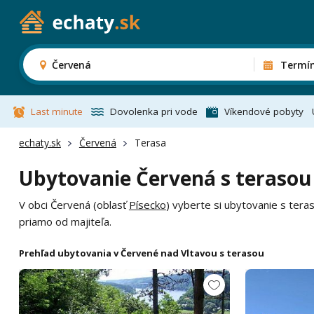
Červená
Termí
Last minute
Dovolenka pri vode
Víkendové pobyty
echaty.sk
Červená
Terasa
Ubytovanie Červená s terasou
V obci Červená (oblasť
Písecko
) vyberte si ubytovanie s ter
priamo od majiteľa.
Prehľad ubytovania v Červené nad Vltavou s terasou