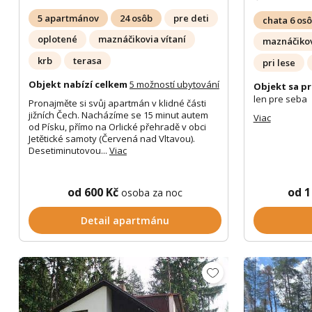
5 apartmánov
24 osôb
pre deti
chata 6 os
oplotené
maznáčikovia vítaní
maznáčikov
krb
terasa
pri lese
Objekt nabízí celkem
5 možností ubytování
Objekt sa pr
len pre seba
Pronajměte si svůj apartmán v klidné části
jižních Čech. Nacházíme se 15 minut autem
Viac
od Písku, přímo na Orlické přehradě v obci
Jetětické samoty (Červená nad Vltavou).
Desetiminutovou...
Viac
od 600 Kč
od 1
osoba za noc
Detail apartmánu