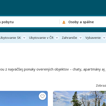
n pobytu
Osoby a spálne
Ubytovanie SK
Ubytovanie v ČR
Zahraničie
Vybavenie
asou z najväčšej ponuky overených objektov – chaty, apartmány aj
Zobraz