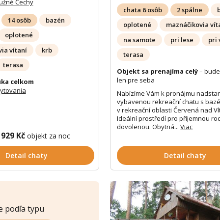
Južné Čechy
chata 6 osôb
2 spálne
14 osôb
bazén
oplotené
maznáčikovia vít
oplotené
na samote
pri lese
pri
ia vítaní
krb
terasa
terasa
Objekt sa prenajíma celý
– bude
len pre seba
ka celkom
bytovania
Nabízíme Vám k pronájmu nadsta
vybavenou rekreační chatu s ba
v rekreační oblasti Červená nad Vl
Ideální prostředí pro příjemnou r
dovolenou. Obytná...
Viac
 929 Kč
objekt za noc
Detail chaty
Detail chaty
e podľa typu