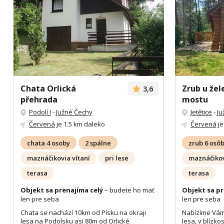
Chata Orlická
Zrub u žel
3,6
přehrada
mostu
Podolí I
-
Južné Čechy
Jetětice
-
Ju
Červená
je 1.5 km daleko
Červená
je
chata 4 osoby
2 spálne
zrub 6 osô
maznáčikovia vítaní
pri lese
maznáčikov
terasa
terasa
Objekt sa prenajíma celý
– budete ho mať
Objekt sa pr
len pre seba
len pre seba
Chata se nachází 10km od Písku na okraji
Nabízíme Vám
lesa na Podolsku asi 80m od Orlické
lesa, v blízko