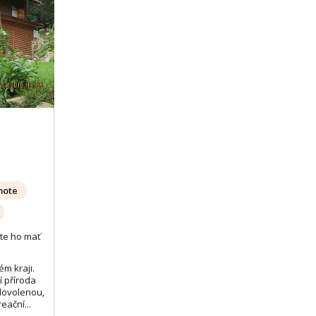
Zobrazit dalších 15 fotek
mote
te ho mať
ém kraji.
í příroda
 dovolenou,
eační...