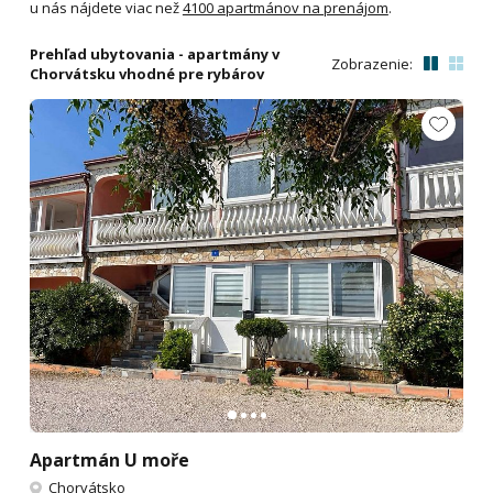
u nás nájdete viac než
4100 apartmánov na prenájom
.
Prehľad ubytovania - apartmány v
Zobrazenie:
Chorvátsku vhodné pre rybárov
Apartmán U moře
Chorvátsko