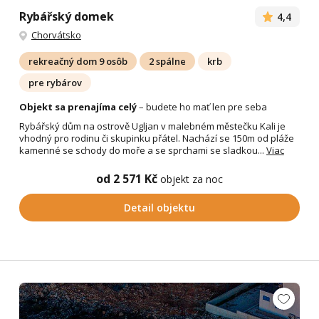
Rybářský domek
4,4
Chorvátsko
rekreačný dom 9 osôb
2 spálne
krb
pre rybárov
Objekt sa prenajíma celý
– budete ho mať len pre seba
Rybářský dům na ostrově Ugljan v malebném městečku Kali je
vhodný pro rodinu či skupinku přátel. Nachází se 150m od pláže
kamenné se schody do moře a se sprchami se sladkou...
Viac
od 2 571 Kč
objekt za noc
Detail objektu