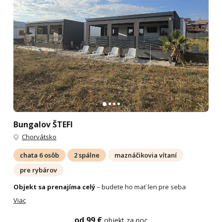
Bungalov ŠTEFI
Chorvátsko
chata 6 osôb
2 spálne
maznáčikovia vítaní
pre rybárov
Objekt sa prenajíma celý
– budete ho mať len pre seba
Viac
od 99 €
objekt za noc