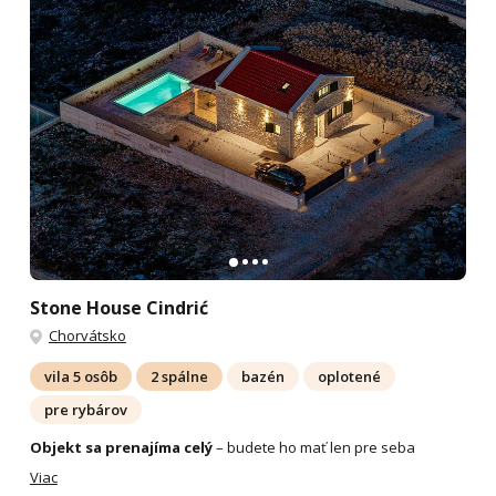
Stone House Cindrić
Chorvátsko
vila 5 osôb
2 spálne
bazén
oplotené
pre rybárov
Objekt sa prenajíma celý
– budete ho mať len pre seba
Viac