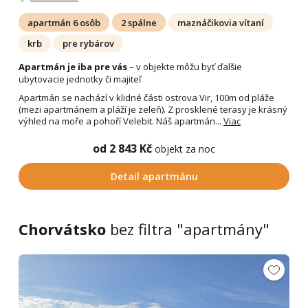
apartmán 6 osôb
2 spálne
maznáčikovia vítaní
krb
pre rybárov
Apartmán je iba pre vás
– v objekte môžu byť ďalšie
ubytovacie jednotky či majiteľ
Apartmán se nachází v klidné části ostrova Vir, 100m od pláže
(mezi apartmánem a pláží je zeleň). Z prosklené terasy je krásný
výhled na moře a pohoří Velebit. Náš apartmán...
Viac
od 2 843 Kč
objekt za noc
Detail apartmánu
Chorvátsko
bez filtra "apartmány"