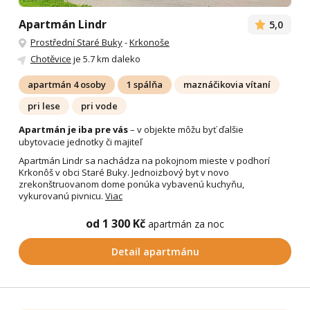
Apartmán Lindr
5,0
Prostřední Staré Buky
-
Krkonoše
Chotěvice
je 5.7 km daleko
apartmán 4 osoby
1 spálňa
maznáčikovia vítaní
pri lese
pri vode
Apartmán je iba pre vás
– v objekte môžu byť ďalšie
ubytovacie jednotky či majiteľ
Apartmán Lindr sa nachádza na pokojnom mieste v podhorí
Krkonôš v obci Staré Buky. Jednoizbový byt v novo
zrekonštruovanom dome ponúka vybavenú kuchyňu,
vykurovanú pivnicu.
Viac
od 1 300 Kč
apartmán za noc
Detail apartmánu