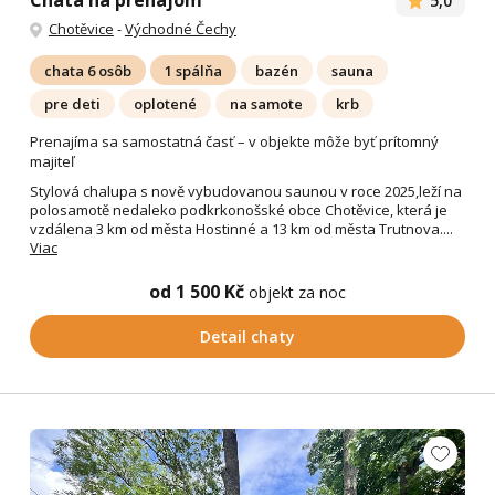
Chata na prenájom
5,0
Chotěvice
-
Východné Čechy
chata 6 osôb
1 spálňa
bazén
sauna
pre deti
oplotené
na samote
krb
Prenajíma sa samostatná časť – v objekte môže byť prítomný
majiteľ
Stylová chalupa s nově vybudovanou saunou v roce 2025,leží na
polosamotě nedaleko podkrkonošské obce Chotěvice, která je
vzdálena 3 km od města Hostinné a 13 km od města Trutnova....
Viac
od 1 500 Kč
objekt za noc
Detail chaty