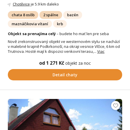
Chotěvice
je 5.9 km daleko
chata 8 osôb
2 spálne
bazén
maznáčikovia vítaní
krb
Objekt sa prenajíma celý
– budete ho mať len pre seba
Nově zrekonstruovaný objekt ve westernovém stylu se nachází
v malebné krajině Podkrkonoší, na okraji vesnice Vlčice, 6 km od
Trutnova. Hosté mají k dispozici venkovní terasu,...
Viac
od 1 271 Kč
objekt za noc
Detail chaty