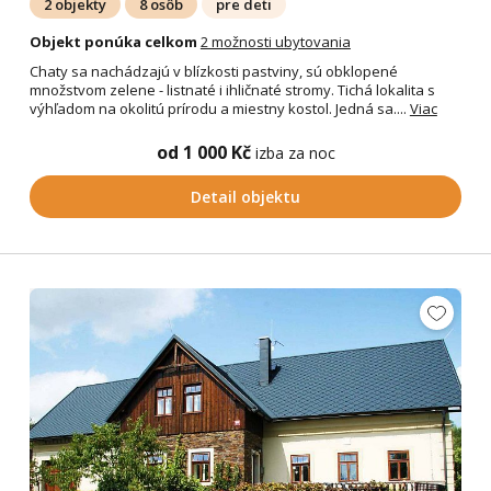
2 objekty
8 osôb
pre deti
Objekt ponúka celkom
2 možnosti ubytovania
Chaty sa nachádzajú v blízkosti pastviny, sú obklopené
množstvom zelene - listnaté i ihličnaté stromy. Tichá lokalita s
výhľadom na okolitú prírodu a miestny kostol. Jedná sa....
Viac
od 1 000 Kč
izba za noc
Detail objektu