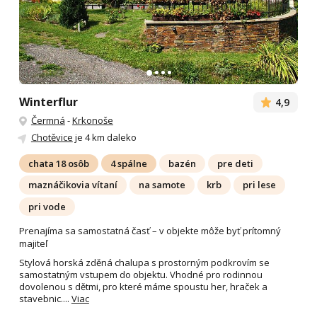
Winterflur
4,9
Čermná
-
Krkonoše
Chotěvice
je 4 km daleko
chata 18 osôb
4 spálne
bazén
pre deti
maznáčikovia vítaní
na samote
krb
pri lese
pri vode
Prenajíma sa samostatná časť – v objekte môže byť prítomný
majiteľ
Stylová horská zděná chalupa s prostorným podkrovím se
samostatným vstupem do objektu. Vhodné pro rodinnou
dovolenou s dětmi, pro které máme spoustu her, hraček a
stavebnic....
Viac