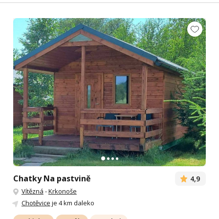
Chatky Na pastvině
4,9
Vítězná
-
Krkonoše
Chotěvice
je 4 km daleko