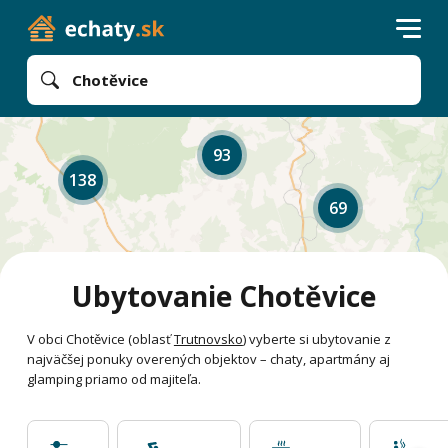
Chotěvice
93
138
69
Ubytovanie Chotěvice
V obci Chotěvice (oblasť
Trutnovsko
) vyberte si ubytovanie z
najväčšej ponuky overených objektov – chaty, apartmány aj
glamping priamo od majiteľa.