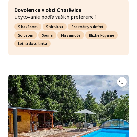
Dovolenka v obci Chotěvice
ubytovanie podľa vašich preferencií
S bazénom
S vírivkou
Pre rodiny s deťmi
So psom
Sauna
Na samote
Blízke kúpanie
Letná dovolenka