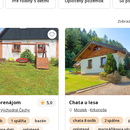
Pre rodiny s deťmi
Oplotený pozemok
So p
Zobraz
prenájom
Chata u lesa
5,0
Mostek
-
Krkonoše
-
Východné Čechy
chata 8 osôb
2 spálne
ôb
1 spálňa
bazén
oplotené
maznáčikovia vít
pre deti
oplotené