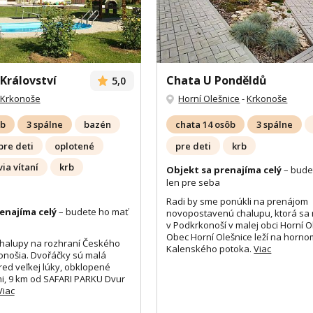
Království
Chata U Ponděldů
5,0
Krkonoše
Horní Olešnice
-
Krkonoše
ôb
3 spálne
bazén
chata 14 osôb
3 spálne
pre deti
oplotené
pre deti
krb
ia vítaní
krb
Objekt sa prenajíma celý
– bude
len pre seba
Radi by sme ponúkli na prenájom
enajíma celý
– budete ho mať
novopostavenú chalupu, ktorá sa
v Podkrkonoší v malej obci Horní O
Obec Horní Olešnice leží na horno
halupy na rozhraní Českého
Kalenského potoka.
Viac
onošia. Dvořáčky sú malá
ed veľkej lúky, obklopené
i, 9 km od SAFARI PARKU Dvur
Viac