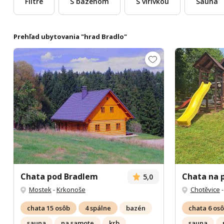
Filtre
S bazénom
S vírivkou
Sauna
Prehľad ubytovania "hrad Bradlo"
Chata pod Bradlem
Chata na 
5,0
Mostek
-
Krkonoše
Chotěvice
chata 15 osôb
4 spálne
bazén
chata 6 os
sauna
na samote
krb
sauna