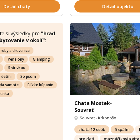
Detail chaty
Detail objektu
e si výsledky pre
"hrad
ubytovanie v okolí"
:
ruby a drevenice
Penzióny
Glamping
S vírivkou
s deťmi
So psom
Na samote
Blízke kúpanie
lenka
Chata Mostek-
Souvrať
Souvrať
-
Krkonoše
chata 12 osôb
5 spální
pre deti
maznáčikovia víta