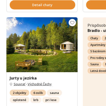
Detail chaty
Prispôsobt
Bradlo - 
Chaty
Z
Apartmány
S bazénom
Pre rodiny 
Sauna
Letná dovo
Jurty u jezírka
Souvrať
-
Východné Čechy
2 objekty
6 osôb
sauna
oplotené
krb
pri lese