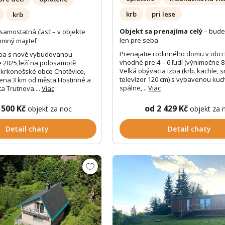
krb
pri lese
krb
Objekt sa prenajíma celý
– bude
samostatná časť – v objekte
len pre seba
omný majiteľ
Prenajatie rodinného domu v obci
upa s nově vybudovanou
vhodné pre 4 – 6 ľudí (výnimočne 8
 2025,leží na polosamotě
Veľká obývacia izba (krb. kachle, 
krkonošské obce Chotěvice,
televízor 120 cm) s vybavenou kuc
lena 3 km od města Hostinné a
spálne,...
Viac
a Trutnova....
Viac
 500 Kč
od 2 429 Kč
objekt za noc
objekt za 
Detail chaty
Detail chaty