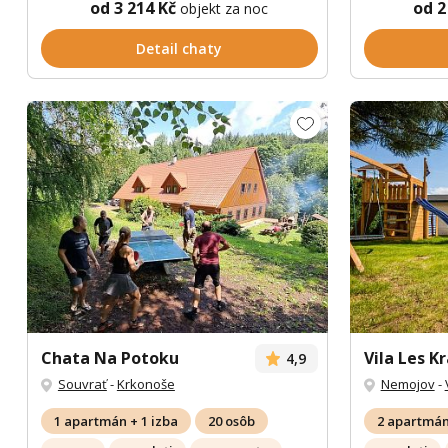
od 3 214 Kč
od 2
objekt za noc
Detail chaty
Chata Na Potoku
Vila Les K
4,9
Souvrať
-
Krkonoše
Nemojov
-
1 apartmán + 1 izba
20 osôb
2 apartmá