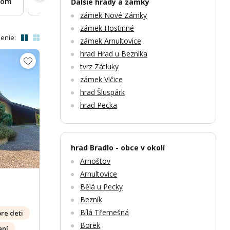
som
Na samote
Kúpacia kaďa
Pri lese
Ďalšie hrady a zámky
zámek Nové Zámky
zámek Hostinné
enie:
zámek Arnultovice
hrad Hrad u Bezníka
tvrz Zátluky
zámek Vlčice
hrad Šluspárk
hrad Pecka
Zobrazit dalších 31 fotek
Zobr
hrad Bradlo - obce v okolí
Arnoštov
Arnultovice
Bělá u Pecky
Bezník
Bílá Třemešná
pre deti
Borek
aní