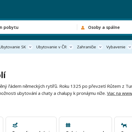
n pobytu
Osoby a spálne
Ubytovanie SK
Ubytovanie v ČR
Zahraničie
Vybavenie
lí
stavěný řádem německých rytířů. Roku 1325 po převzetí Růtem z Tu
 možnosti ubytování a chaty a chalupy k pronájmu níže.
Viac na www