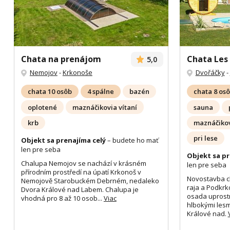
Chata na prenájom
Chata Les 
5,0
Nemojov
-
Krkonoše
Dvořáčky
-
chata 10 osôb
4 spálne
bazén
chata 8 os
oplotené
maznáčikovia vítaní
sauna
krb
maznáčikov
pri lese
Objekt sa prenajíma celý
– budete ho mať
len pre seba
Objekt sa pr
Chalupa Nemojov se nachází v krásném
len pre seba
přírodním prostředí na úpatí Krkonoš v
Novostavba c
Nemojově Starobuckém Debrném, nedaleko
raja a Podkrk
Dvora Králové nad Labem. Chalupa je
osada uprostr
vhodná pro 8 až 10 osob...
Viac
hlbokými lesm
Králové nad.