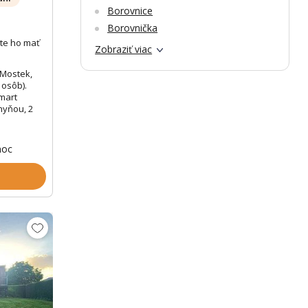
Borovnice
Borovnička
te ho mať
Zobraziť viac
 Mostek,
 osôb).
smart
hyňou, 2
noc
Zobrazit dalších 34 fotek
Zobr