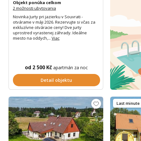
Objekt ponúka celkom
2 možnosti ubytovania
Novinka Jurty pri jazierku v Souvrati -
otvárame v máji 2026. Rezervujte si včas za
exkluzívne otváracie ceny! Dve jurty
uprostred vyrastenej záhrady. Ideálne
miesto na oddych,...
Viac
od 2 500 Kč
apartmán za noc
Detail objektu
Last minute