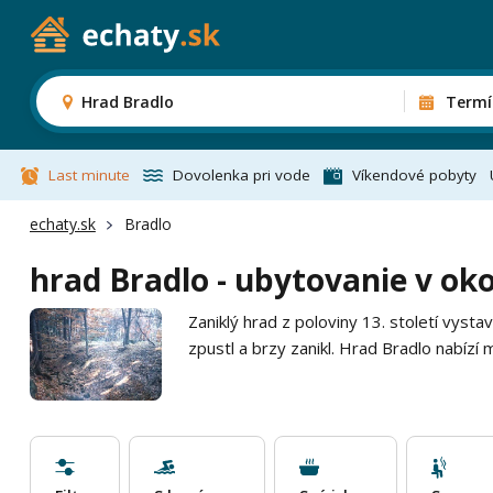
Hrad Bradlo
Termí
Last minute
Dovolenka pri vode
Víkendové pobyty
echaty.sk
Bradlo
hrad Bradlo - ubytovanie v oko
Zaniklý hrad z poloviny 13. století vy
zpustl a brzy zanikl. Hrad Bradlo nabízí