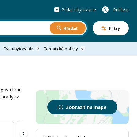
Pridať ubytovanie
Prihlásiť
Hľadať
Filtry
Typ ubytovania
Tematické pobyty
rgova hrad
.hrady.cz
.
Zobraziť na mape