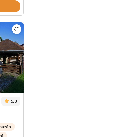
Zobrazit dalších 34 fotek
5,0
bazén
ní