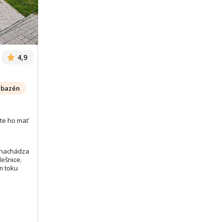
4,9
bazén
te ho mať
 nachádza
lešnice.
m toku