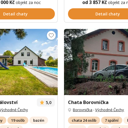
 000 Kč
od 3 857 Kč
objekt za noc
objekt za 
Detail chaty
Detail chaty
rálovství
Chata Borovnička
5,0
Východné Čechy
Borovnička
-
Východné Čechy
ny
19 osôb
bazén
chata 24 osôb
7 spální