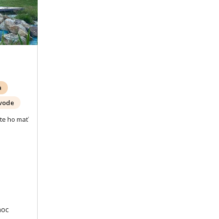
a
 vode
te ho mať
noc