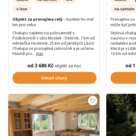
v lese
na samote
Objekt sa prenajíma celý
– budete ho mať
Prenajíma sa 
len pre seba
môže byť prít
Chalupu najdete na polosamotě v
Stylová chal
Podkrkonoší v obci Mostek - Debrné, 7 km od
saunou v roce
městečka Hostinné, 25 km od Jánských Lázní.
nedaleko pod
Chalupa se pronajímá celoročně a je určena
která je vzdá
hlavně pro...
Viac
13 km od měst
od 3 686 Kč
od 1
objekt za noc
Detail chaty