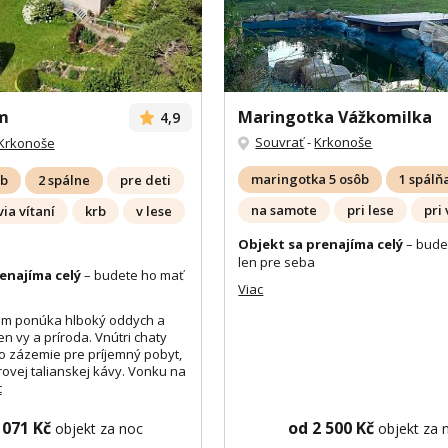
m
Maringotka Vážkomilka
4,9
Souvrať
-
Krkonoše
Krkonoše
maringotka 5 osôb
1 spálň
ôb
2 spálne
pre deti
na samote
pri lese
pri
ia vítaní
krb
v lese
Objekt sa prenajíma celý
– bude
len pre seba
enajíma celý
– budete ho mať
Viac
ám ponúka hlboký oddych a
n vy a príroda. Vnútri chaty
o zázemie pre príjemný pobyt,
ovej talianskej kávy. Vonku na
c
 071 Kč
od 2 500 Kč
objekt za noc
objekt za 