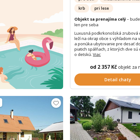
krb
pri lese
Objekt sa prenajíma celý
– bude
len pre seba
Luxusná podkrkonošská zrubová 
leží na okraji obce s výhľadom na 
a ponúka ubytovanie pre desať d
piatich spálňach, z ktorých dve s
o detskú.
Viac
od 2 357 Kč
objekt za 
Detail chaty