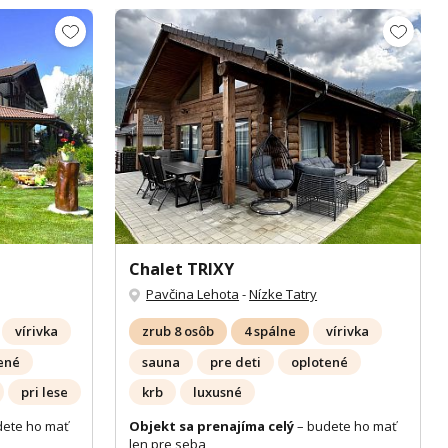
Zobrazit dalších 34 fotek
Chalet TRIXY
Pavčina Lehota
-
Nízke Tatry
vírivka
zrub 8 osôb
4 spálne
vírivka
ené
sauna
pre deti
oplotené
pri lese
krb
luxusné
dete ho mať
Objekt sa prenajíma celý
– budete ho mať
len pre seba