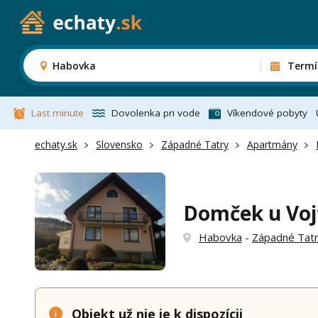
Habovka
Termí
Last minute
Dovolenka pri vode
Víkendové pobyty
echaty.sk
Slovensko
Západné Tatry
Apartmány
Domček u Vo
Habovka
-
Západné Tat
Objekt už nie je k dispozícii