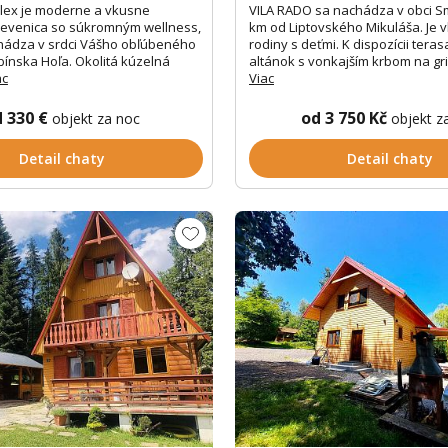
lex je moderne a vkusne
VILA RADO sa nachádza v obci S
revenica so súkromným wellness,
km od Liptovského Mikuláša. Je 
hádza v srdci Vášho obľúbeného
rodiny s deťmi. K dispozícii tera
bínska Hoľa. Okolitá kúzelná
altánok s vonkajším krbom na gril
ac
Viac
d 330 €
od 3 750 Kč
objekt za noc
objekt z
Detail chaty
Detail chaty