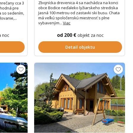
Zbojnícka drevenica 4 sa nachádza na konci
mrečany cca 3
obce Bodice neďaleko lyžiarskeho strediska
vhodná pre
Jasná 100 metrou od zastavki ski busu. Chata
sa so sedením,
má veľkú spoločenskú miestnosť s plne
ovanie,...
vybaveným...
Viac
od 200 €
a noc
objekt za noc
Detail objektu
Zobrazit dalších 19 fotek