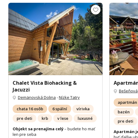
Chalet Vista Biohacking &
Apartmá
Jacuzzi
Bešeňová
Demänovská Dolina
-
Nízke Tatry
apartmán 
chata 16 osôb
6 spální
vírivka
bazén
pre deti
krb
v lese
luxusné
pre deti
Objekt sa prenajíma celý
– budete ho mať
Apartmán je
len pre seba
byť ďalšie ub