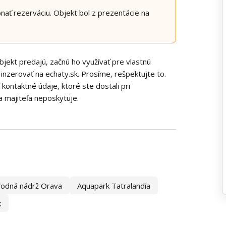
ať rezerváciu. Objekt bol z prezentácie na
jekt predajú, začnú ho využívať pre vlastnú
 inzerovať na echaty.sk. Prosíme, rešpektujte to.
e kontaktné údaje, ktoré ste dostali pri
a majiteľa neposkytuje.
odná nádrž Orava
Aquapark Tatralandia
k