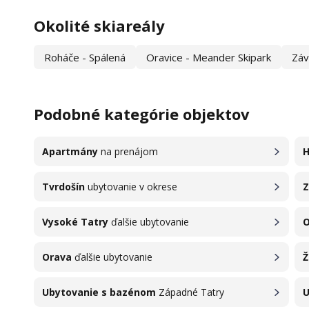
Okolité skiareály
Roháče - Spálená
Oravice - Meander Skipark
Záv
Podobné kategórie objektov
Apartmány
na prenájom
H
Tvrdošín
ubytovanie v okrese
Z
Vysoké Tatry
ďalšie ubytovanie
O
Orava
ďalšie ubytovanie
Ž
Ubytovanie s bazénom
Západné Tatry
U