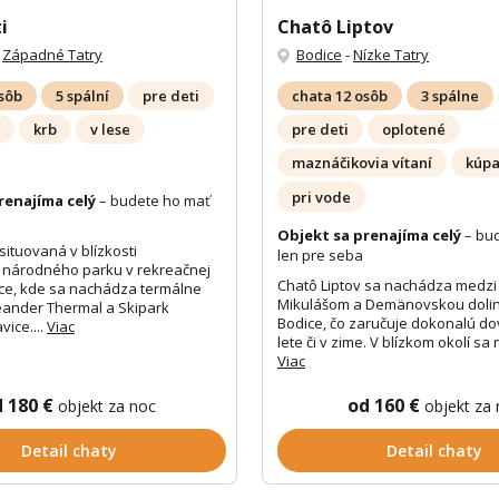
i
Chatô Liptov
-
Západné Tatry
Bodice
-
Nízke Tatry
osôb
5 spální
pre deti
chata 12 osôb
3 spálne
krb
v lese
pre deti
oplotené
maznáčikovia vítaní
kúpa
pri vode
renajíma celý
– budete ho mať
Objekt sa prenajíma celý
– bu
 situovaná v blízkosti
len pre seba
 národného parku v rekreačnej
Chatô Liptov sa nachádza medzi
ice, kde sa nachádza termálne
Mikulášom a Demänovskou dolin
eander Thermal a Skipark
Bodice, čo zaručuje dokonalú do
ice....
Viac
lete či v zime. V blízkom okolí sa
Viac
d 180 €
od 160 €
objekt za noc
objekt za
Detail chaty
Detail chaty