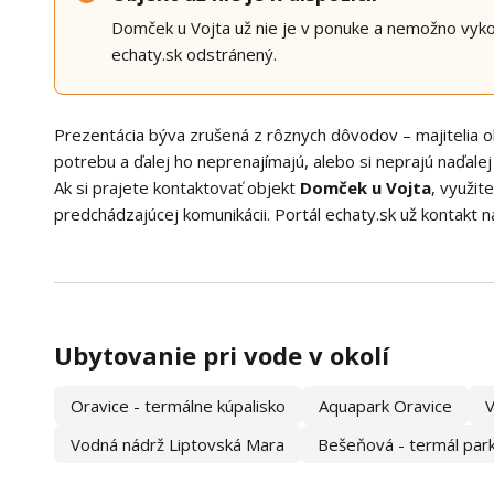
Domček u Vojta už nie je v ponuke a nemožno vykon
echaty.sk odstránený.
Prezentácia býva zrušená z rôznych dôvodov – majitelia ob
potrebu a ďalej ho neprenajímajú, alebo si neprajú naďalej
Ak si prajete kontaktovať objekt
Domček u Vojta
, využit
predchádzajúcej komunikácii. Portál echaty.sk už kontakt n
Ubytovanie pri vode v okolí
Oravice - termálne kúpalisko
Aquapark Oravice
V
Vodná nádrž Liptovská Mara
Bešeňová - termál par