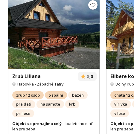
Zrub Liliana
Elibere k
5,0
Habovka
-
Západné Tatry
Dolný Kub
zrub 12 osôb
5 spální
bazén
chata 12 
pre deti
na samote
krb
vírivka
pri lese
v lese
Objekt sa prenajíma celý
– budete ho mať
Objekt sa p
len pre seba
len pre seba