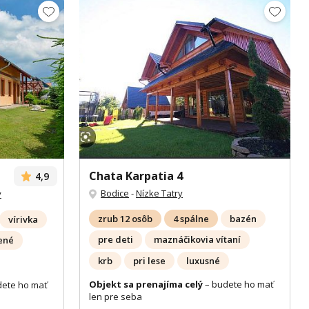
Zobrazit dalších 44 fotek
Chata Karpatia 4
4,9
Bodice
-
Nízke Tatry
y
zrub 12 osôb
4 spálne
bazén
vírivka
pre deti
maznáčikovia vítaní
ené
krb
pri lese
luxusné
Objekt sa prenajíma celý
– budete ho mať
dete ho mať
len pre seba