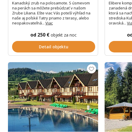
Kanadský zrub na polosamote. S úsmevom
Elibere komp
na perách sa môžete prebúdzať v našom
zariadená d
Zrube Liliana. Ešte viac Vás poteší výhľad na
ktorá sa nac
naše aj poľské Tatry priamo z terasy, alebo
strediska Ku
neopakovateľná...
Viac
oravská...
Vi
od 250 €
o
objekt za noc
Detail objektu