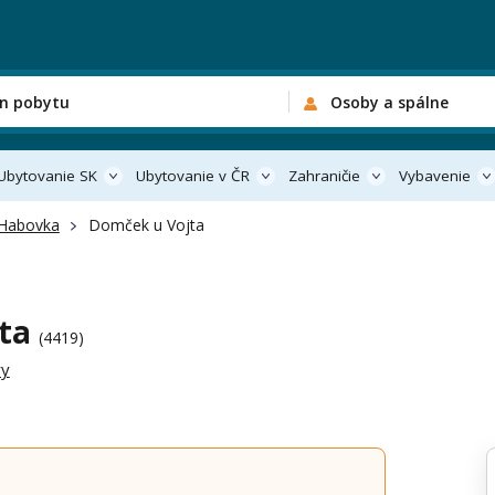
n pobytu
Osoby a spálne
Ubytovanie SK
Ubytovanie v ČR
Zahraničie
Vybavenie
Habovka
Domček u Vojta
jta
(4419)
ry