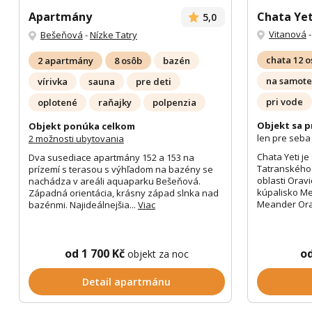
Apartmány
Chata Yet
5,0
Vitanová
Bešeňová
-
Nízke Tatry
chata 12 
2 apartmány
8 osôb
bazén
na samote
vírivka
sauna
pre deti
pri vode
oplotené
raňajky
polpenzia
Objekt sa p
Objekt ponúka celkom
len pre seba
2 možnosti ubytovania
Chata Yeti je
Dva susediace apartmány 152 a 153 na
Tatranského
prízemí s terasou s výhľadom na bazény se
oblasti Orav
nachádza v areáli aquaparku Bešeňová.
kúpalisko M
Západná orientácia, krásny západ slnka nad
Meander Orav
bazénmi. Najideálnejšia...
Viac
od 1 700 Kč
o
objekt za noc
Detail apartmánu