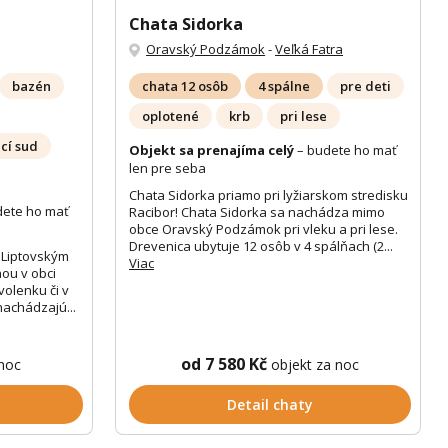
Chata Sidorka
Oravský Podzámok
-
Veľká Fatra
bazén
chata 12 osôb
4 spálne
pre deti
oplotené
krb
pri lese
cí sud
Objekt sa prenajíma celý
– budete ho mať
len pre seba
Chata Sidorka priamo pri lyžiarskom stredisku
dete ho mať
Racibor! Chata Sidorka sa nachádza mimo
obce Oravský Podzámok pri vleku a pri lese.
Drevenica ubytuje 12 osôb v 4 spálňach (2...
 Liptovským
Viac
ou v obci
volenku či v
 nachádzajú...
od 7 580 Kč
 noc
objekt za noc
Detail chaty