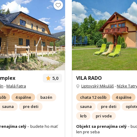
omplex
VILA RADO
5,0
ín
-
Malá Fatra
Liptovský Mikuláš
-
Nízke Tatr
osôb
4 spálne
bazén
chata 12 osôb
4 spálne
sauna
pre deti
sauna
pre deti
oplot
krb
pri vode
renajíma celý
– budete ho mať
Objekt sa prenajíma celý
– bu
len pre seba