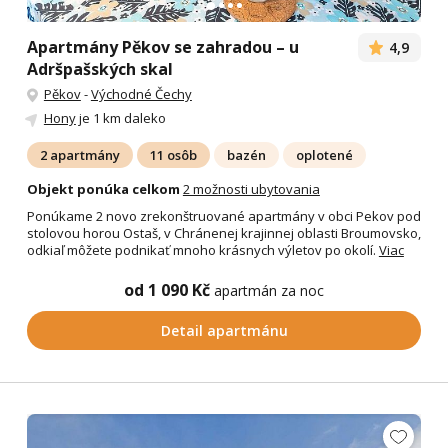
Apartmány Pěkov se zahradou – u
4,9
Adršpašských skal
Pěkov
-
Východné Čechy
Hony
je 1 km daleko
2 apartmány
11 osôb
bazén
oplotené
Objekt ponúka celkom
2 možnosti ubytovania
Ponúkame 2 novo zrekonštruované apartmány v obci Pekov pod
stolovou horou Ostaš, v Chránenej krajinnej oblasti Broumovsko,
odkiaľ môžete podnikať mnoho krásnych výletov po okolí.
Viac
od 1 090 Kč
apartmán za noc
Detail apartmánu