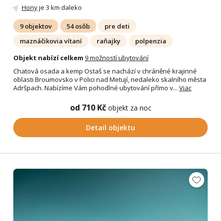
Hony
je 3 km daleko
9 objektov
54 osôb
pre deti
maznáčikovia vítaní
raňajky
polpenzia
Objekt nabízí celkem
9 možností ubytování
Chatová osada a kemp Ostaš se nachází v chráněné krajinné
oblasti Broumovsko v Polici nad Metují, nedaleko skalního města
Adršpach. Nabízíme Vám pohodlné ubytování přímo v...
Viac
od 710 Kč
objekt za noc
Detail objektu