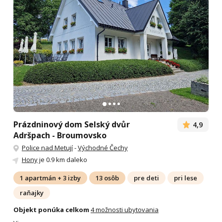
Prázdninový dom Selský dvůr
4,9
Adršpach - Broumovsko
Police nad Metují
-
Východné Čechy
Hony
je 0.9 km daleko
1 apartmán + 3 izby
13 osôb
pre deti
pri lese
raňajky
Objekt ponúka celkom
4 možnosti ubytovania