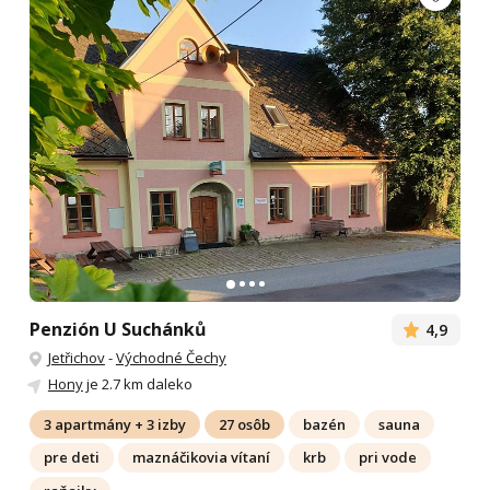
Penzión U Suchánků
4,9
Jetřichov
-
Východné Čechy
Hony
je 2.7 km daleko
3 apartmány + 3 izby
27 osôb
bazén
sauna
pre deti
maznáčikovia vítaní
krb
pri vode