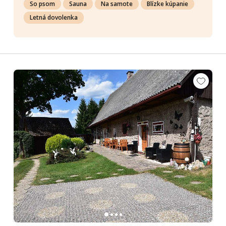
So psom
Sauna
Na samote
Blízke kúpanie
Letná dovolenka