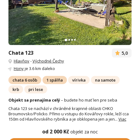
Chata 123
5,0
Hlavňov
-
Východné Čechy
Hony
je 3.6 km daleko
chata 6 osôb
1 spálňa
vírivka
na samote
krb
pri lese
Objekt sa prenajíma celý
– budete ho mať len pre seba
Chata 123 se nachází v chráněné krajinné oblasti CHKO
Broumovsko/Policko. Přímo u vstupu do Kovářovy rokle, leží cca
150m od Hlavňovského rybníka a je obklopena jen a jen...
Viac
od 2 000 Kč
objekt za noc