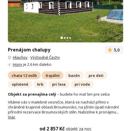
Prenájom chalupy
5,0
Hlavňov
-
Východné Čechy
Hony
je 2.6 km daleko
chata 12 osôb
6 spální
bazén
pre deti
oplotené
krb
pri lese
pri vode
Objekt sa prenajíma celý
– budete ho mať len pre seba
Vítáme vás v malebné vesničce, která se nachází přímo v
chráněné krajinné oblasti Broumovsko, na jižním úpatí národní
přírodní rezervace Broumovských stěn. Nabízíme k pronájmu...
Viac
od 2 857 Kč
objekt za noc