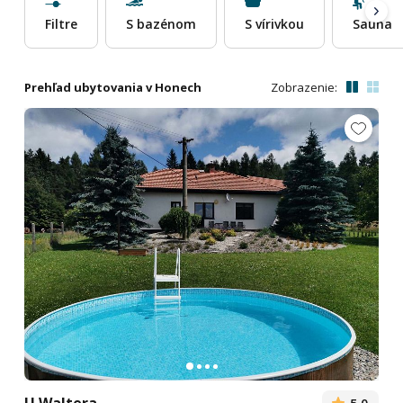
Filtre
S bazénom
S vírivkou
Sauna
Prehľad ubytovania v Honech
Zobrazenie: