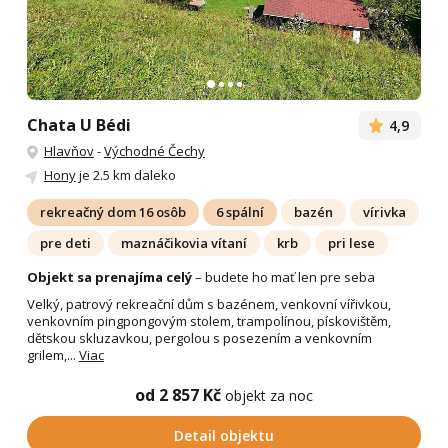
Chata U Bédi
4,9
Hlavňov
-
Východné Čechy
Hony
je 2.5 km daleko
rekreačný dom 16 osôb
6 spální
bazén
vírivka
pre deti
maznáčikovia vítaní
krb
pri lese
Objekt sa prenajíma celý
– budete ho mať len pre seba
Velký, patrový rekreační dům s bazénem, venkovní vířivkou,
venkovním pingpongovým stolem, trampolínou, pískovištěm,
dětskou skluzavkou, pergolou s posezením a venkovním
grilem,...
Viac
od 2 857 Kč
objekt za noc
Detail objektu