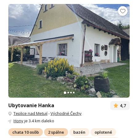
Ubytovanie Hanka
4,7
Teplice nad Metují
-
Východné Čechy
Hony
je 3.4 km daleko
chata 10 osôb
2 spálne
bazén
oplotené