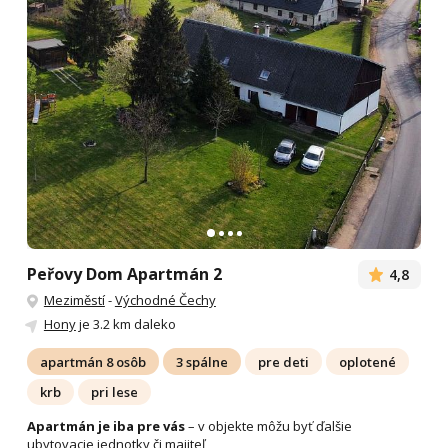
Peřovy Dom Apartmán 2
4,8
Meziměstí
-
Východné Čechy
Hony
je 3.2 km daleko
apartmán 8 osôb
3 spálne
pre deti
oplotené
krb
pri lese
Apartmán je iba pre vás
– v objekte môžu byť ďalšie
ubytovacie jednotky či majiteľ