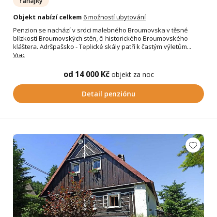
raňajky
Objekt nabízí celkem
6 možností ubytování
Penzion se nachází v srdci malebného Broumovska v těsné
blízkosti Broumovských stěn, či historického Broumovského
kláštera. Adršpašsko - Teplické skály patří k častým výletům...
Viac
od 14 000 Kč
objekt za noc
Detail penziónu