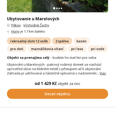
Ubytovanie u Marelových
Pěkov
-
Východné Čechy
Hony
je 1.7 km daleko
rekreačný dom 12 osôb
2 spálne
bazén
pre deti
maznáčikovia vítaní
pri lese
pri vode
Objekt sa prenajíma celý
– budete ho mať len pre seba
Ubytování u Marelových - patrový rodinný domek se nachází
uprostřed obce na klidném místě s přístupem až k ubytování.
Zahrada je udržovaná a částečně oplocená s nadzemním...
Viac
od 1 429 Kč
objekt za noc
Detail objektu