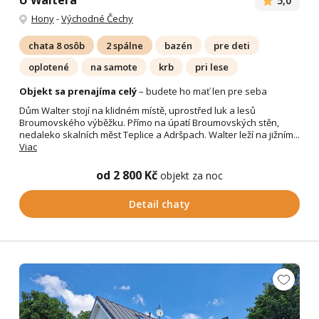
U Waltera
5,0
Hony
-
Východné Čechy
chata 8 osôb
2 spálne
bazén
pre deti
oplotené
na samote
krb
pri lese
Objekt sa prenajíma celý
– budete ho mať len pre seba
Dům Walter stojí na klidném místě, uprostřed luk a lesů
Broumovského výběžku. Přímo na úpatí Broumovských stěn,
nedaleko skalních měst Teplice a Adršpach. Walter leží na jižním...
Viac
od 2 800 Kč
objekt za noc
Detail chaty