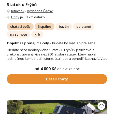
Statok u Frýbů
Jetřichov
-
Východné Čechy
Hony
je 3.1 km daleko
chata 8 osôb
3 spálne
bazén
oplotené
na samote
krb
Objekt sa prenajíma celý
– budete ho mať len pre seba
Hledáte něco neobvyklého? Statek u Frýbů v Jetřichově je
zrekonstruovaný více než 200 let starý statek, který nabízí
jedinečnou kombinaci historie, útulnosti a pohodlí. Nachází...
Viac
od 4 000 Kč
objekt za noc
Detail chaty