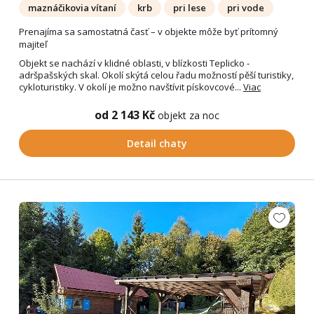
maznáčikovia vítaní
krb
pri lese
pri vode
Prenajíma sa samostatná časť – v objekte môže byť prítomný
majiteľ
Objekt se nachází v klidné oblasti, v blízkosti Teplicko -
adršpašských skal. Okolí skýtá celou řadu možností pěší turistiky,
cykloturistiky. V okolí je možno navštívit pískovcové...
Viac
od 2 143 Kč
objekt za noc
Detail chaty