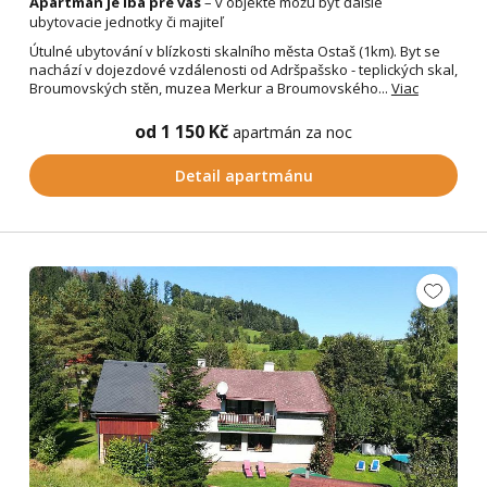
Apartmán je iba pre vás
– v objekte môžu byť ďalšie
ubytovacie jednotky či majiteľ
Útulné ubytování v blízkosti skalního města Ostaš (1km). Byt se
nachází v dojezdové vzdálenosti od Adršpašsko - teplických skal,
Broumovských stěn, muzea Merkur a Broumovského...
Viac
od 1 150 Kč
apartmán za noc
Detail apartmánu