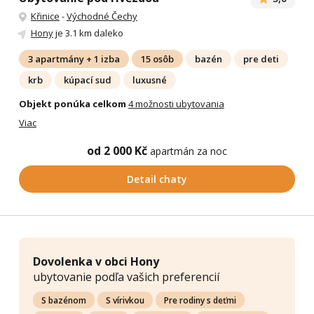
Křinice
-
Východné Čechy
Hony
je 3.1 km daleko
3 apartmány + 1 izba
15 osôb
bazén
pre deti
krb
kúpací sud
luxusné
Objekt ponúka celkom
4 možnosti ubytovania
Viac
od 2 000 Kč
apartmán za noc
Detail chaty
Dovolenka v obci Hony
ubytovanie podľa vašich preferencií
S bazénom
S vírivkou
Pre rodiny s deťmi