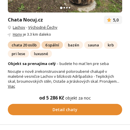
Chata Nocuj.cz
5,0
Lachov
-
Východné Čechy
Hony
je 3.3 km daleko
chata 20 osôb
6 spální
bazén
sauna
krb
pri lese
luxusné
Objekt sa prenajíma celý
– budete ho mať len pre seba
Nocujte v nově zrekonstruované poloroubené chalupě v
malebné vesničce Lachov v blízkosti Adršpašsko - Teplických
skal, broumovských stěn, Ostaše a Jiráskových skal. Pronájem...
Viac
od 5 286 Kč
objekt za noc
Detail chaty