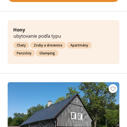
Hony
ubytovanie podľa typu
Chaty
Zruby a drevenice
Apartmány
Penzióny
Glamping