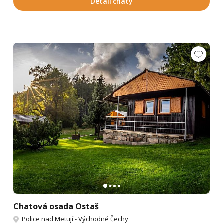
Detail chaty
Chatová osada Ostaš
Police nad Metují
-
Východné Čechy