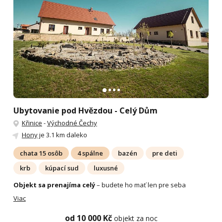
Ubytovanie pod Hvězdou - Celý Dům
Křinice
-
Východné Čechy
Hony
je 3.1 km daleko
chata 15 osôb
4 spálne
bazén
pre deti
krb
kúpací sud
luxusné
Objekt sa prenajíma celý
– budete ho mať len pre seba
Viac
od 10 000 Kč
objekt za noc