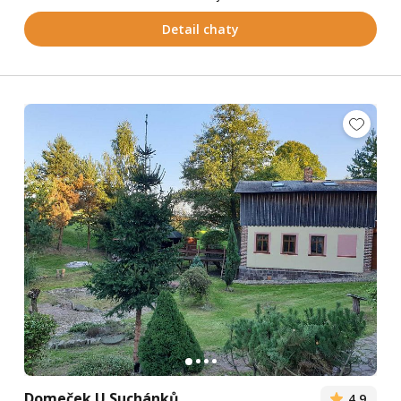
Detail chaty
Domeček U Suchánků
4,9