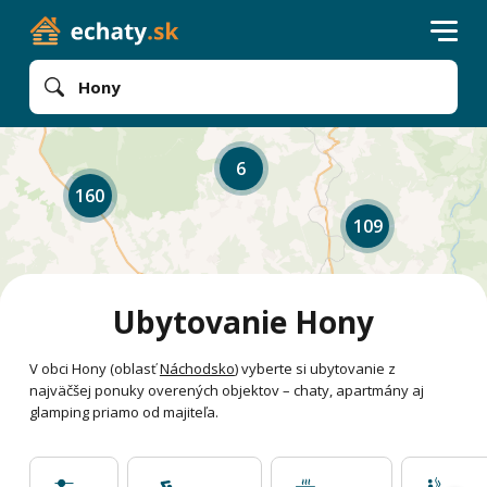
Hony
6
160
109
Ubytovanie Hony
V obci Hony (oblasť
Náchodsko
) vyberte si ubytovanie z
najväčšej ponuky overených objektov – chaty, apartmány aj
glamping priamo od majiteľa.