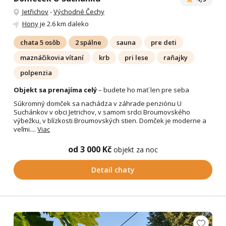
Jetřichov
-
Východné Čechy
Hony
je 2.6 km daleko
chata 5 osôb
2 spálne
sauna
pre deti
maznáčikovia vítaní
krb
pri lese
raňajky
polpenzia
Objekt sa prenajíma celý
– budete ho mať len pre seba
Súkromný domček sa nachádza v záhrade penziónu U
Suchánkov v obci Jetrichov, v samom srdci Broumovského
výbežku, v blízkosti Broumovských stien. Domček je moderne a
veľmi....
Viac
od 3 000 Kč
objekt za noc
Detail chaty