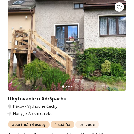
Ubytovanie u Adršpachu
Pěkov
-
Východné Čechy
Hony
je 2.5 km daleko
apartmán 4 osoby
1 spálňa
pri vode