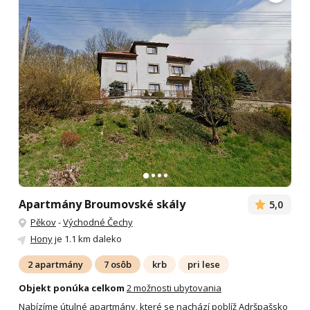
Apartmány Broumovské skály
5,0
Pěkov
-
Východné Čechy
Hony
je 1.1 km daleko
2 apartmány
7 osôb
krb
pri lese
Objekt ponúka celkom
2 možnosti ubytovania
Nabízíme útulné apartmány, které se nachází poblíž Adršpašsko