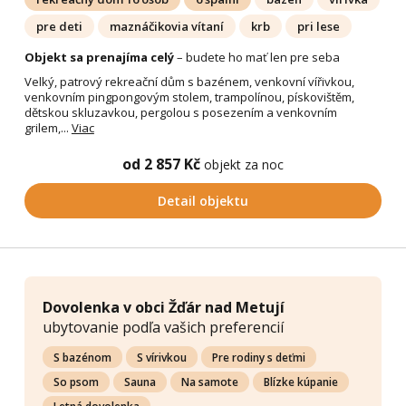
pre deti
maznáčikovia vítaní
krb
pri lese
Objekt sa prenajíma celý
– budete ho mať len pre seba
Velký, patrový rekreační dům s bazénem, venkovní vířivkou,
venkovním pingpongovým stolem, trampolínou, pískovištěm,
dětskou skluzavkou, pergolou s posezením a venkovním
grilem,...
Viac
od 2 857 Kč
objekt za noc
Detail objektu
Dovolenka v obci Žďár nad Metují
ubytovanie podľa vašich preferencií
S bazénom
S vírivkou
Pre rodiny s deťmi
So psom
Sauna
Na samote
Blízke kúpanie