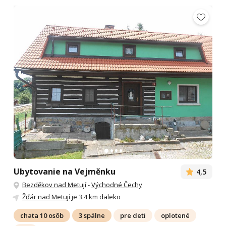
Ubytovanie na Vejměnku
4,5
Bezděkov nad Metují
-
Východné Čechy
Žďár nad Metují
je 3.4 km daleko
chata 10 osôb
3 spálne
pre deti
oplotené