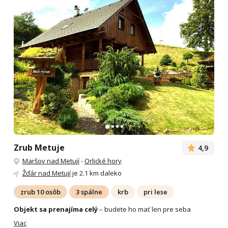
Zrub Metuje
4,9
Maršov nad Metují
-
Orlické hory
Žďár nad Metují
je 2.1 km daleko
zrub 10 osôb
3 spálne
krb
pri lese
Objekt sa prenajíma celý
– budete ho mať len pre seba
Viac