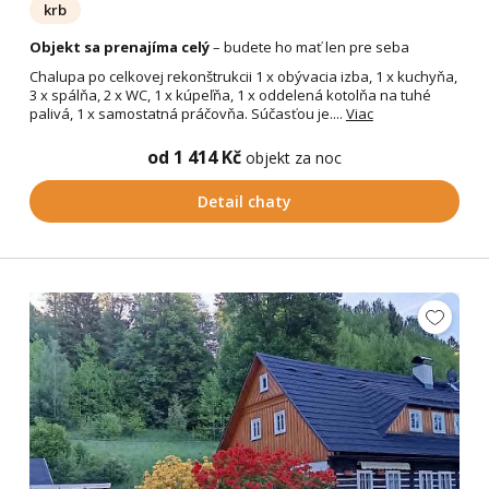
krb
Objekt sa prenajíma celý
– budete ho mať len pre seba
Chalupa po celkovej rekonštrukcii 1 x obývacia izba, 1 x kuchyňa,
3 x spálňa, 2 x WC, 1 x kúpeľňa, 1 x oddelená kotolňa na tuhé
palivá, 1 x samostatná práčovňa. Súčasťou je....
Viac
od 1 414 Kč
objekt za noc
Detail chaty