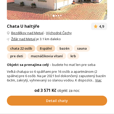
Chata U haltýře
4,9
Bezděkov nad Metují
-
Východné Čechy
Žďár nad Metují
je 3.1 km daleko
chata 22 osôb
8 spální
bazén
sauna
pre deti
maznáčikovia vítaní
krb
Objekt sa prenajíma celý
– budete ho mať len pre seba
Veľká chalupa so 6 spálňami pre 16 osôb a apartmánom (2
spálne) pre 6 osôb. Na jar 2021 bol dokončený zapustený bazén
6x3m, zakrytý, vyhrievaný so slanou vodou. K dispozícii...
Viac
od 3 571 Kč
objekt za noc
Detail chaty