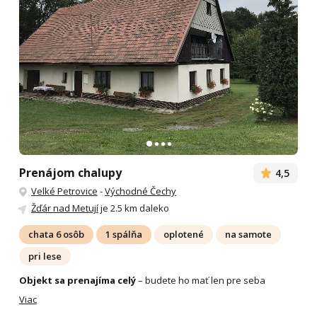
Prenájom chalupy
4,5
Velké Petrovice
-
Východné Čechy
Žďár nad Metují
je 2.5 km daleko
chata 6 osôb
1 spálňa
oplotené
na samote
pri lese
Objekt sa prenajíma celý
– budete ho mať len pre seba
Viac