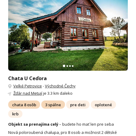
Chata U Ceďora
Velké Petrovice
-
Východné Čechy
Žďár nad Metují
je 3.3 km daleko
chata 8 osôb
3 spálne
pre deti
oplotené
krb
Objekt sa prenajíma celý
– budete ho mať len pre seba
Nová poloroubená chalupa, pro 8 osob a možnost 2 dětské