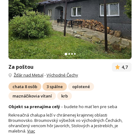
Za poštou
4,7
Žďár nad Metují
-
Východné Čechy
chata 8 osôb
3 spálne
oplotené
maznáčikovia vítaní
krb
Objekt sa prenajíma celý
– budete ho mať len pre seba
Rekreačná chalupa leží v chránenej krajinnej oblasti
Broumovsko. Broumovský výbežok vo východných Čechách,
ohraničený vencom hôr Javorích, Stolových a Jestrebích, je
malebná.
Viac