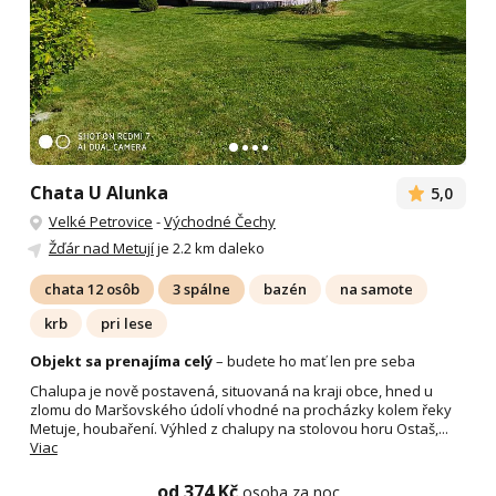
Chata U Alunka
5,0
Velké Petrovice
-
Východné Čechy
Žďár nad Metují
je 2.2 km daleko
chata 12 osôb
3 spálne
bazén
na samote
krb
pri lese
Objekt sa prenajíma celý
– budete ho mať len pre seba
Chalupa je nově postavená, situovaná na kraji obce, hned u
zlomu do Maršovského údolí vhodné na procházky kolem řeky
Metuje, houbaření. Výhled z chalupy na stolovou horu Ostaš,...
Viac
od 374 Kč
osoba za noc