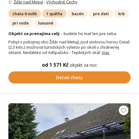
Žďár nad Metují
-
Východné Čechy
chata 6 osôb
1 spálňa
bazén
pre deti
krb
pri vode
luxusné
Objekt sa prenajíma celý
– budete ho mať len pre seba
Pobyt v pokojnej obci Žďár nad Metují, pod stolovou horou Ostaš
(2,3 km) z možností turistických výletov po okolí v chránenej
oblasti. Neďaleko od Adšpašsko - Teplických skál.
Viac
od 1 571 Kč
objekt za noc
Detail chaty