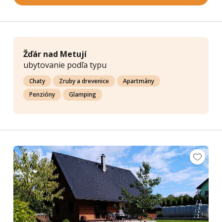
Žďár nad Metují
ubytovanie podľa typu
Chaty
Zruby a drevenice
Apartmány
Penzióny
Glamping