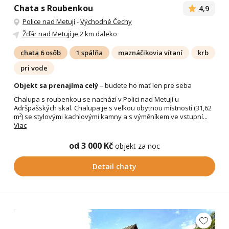
Chata s Roubenkou
4,9
Police nad Metují
-
Východné Čechy
Žďár nad Metují
je 2 km daleko
chata 6 osôb
1 spálňa
maznáčikovia vítaní
krb
pri vode
Objekt sa prenajíma celý
– budete ho mať len pre seba
Chalupa s roubenkou se nachází v Polici nad Metují u
Adršpašských skal. Chalupa je s velkou obytnou místností (31,62
m²) se stylovými kachlovými kamny a s výměníkem ve vstupní...
Viac
od 3 000 Kč
objekt za noc
Detail chaty