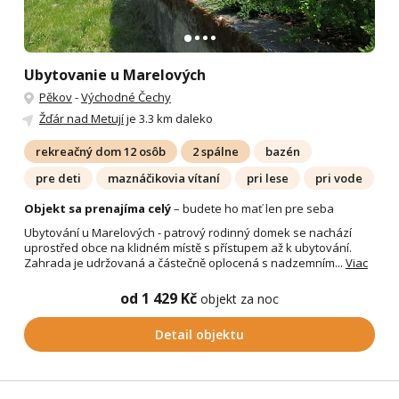
Ubytovanie u Marelových
Pěkov
-
Východné Čechy
Žďár nad Metují
je 3.3 km daleko
rekreačný dom 12 osôb
2 spálne
bazén
pre deti
maznáčikovia vítaní
pri lese
pri vode
Objekt sa prenajíma celý
– budete ho mať len pre seba
Ubytování u Marelových - patrový rodinný domek se nachází
uprostřed obce na klidném místě s přístupem až k ubytování.
Zahrada je udržovaná a částečně oplocená s nadzemním...
Viac
od 1 429 Kč
objekt za noc
Detail objektu