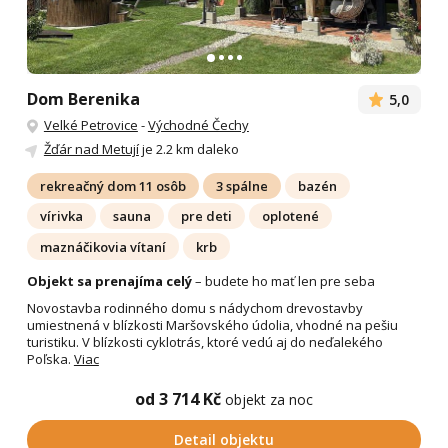
Dom Berenika
5,0
Velké Petrovice
-
Východné Čechy
Žďár nad Metují
je 2.2 km daleko
rekreačný dom 11 osôb
3 spálne
bazén
vírivka
sauna
pre deti
oplotené
maznáčikovia vítaní
krb
Objekt sa prenajíma celý
– budete ho mať len pre seba
Novostavba rodinného domu s nádychom drevostavby
umiestnená v blízkosti Maršovského údolia, vhodné na pešiu
turistiku. V blízkosti cyklotrás, ktoré vedú aj do neďalekého
Poľska.
Viac
od 3 714 Kč
objekt za noc
Detail objektu