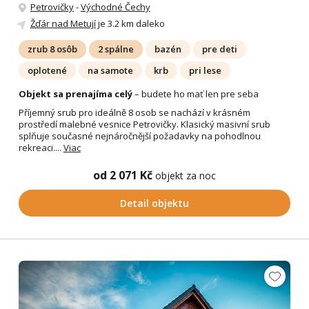
Petrovičky
-
Východné Čechy
Žďár nad Metují
je 3.2 km daleko
zrub 8 osôb
2 spálne
bazén
pre deti
oplotené
na samote
krb
pri lese
Objekt sa prenajíma celý
– budete ho mať len pre seba
Příjemný srub pro ideálně 8 osob se nachází v krásném
prostředí malebné vesnice Petrovičky. Klasický masivní srub
splňuje současné nejnáročnější požadavky na pohodlnou
rekreaci....
Viac
od 2 071 Kč
objekt za noc
Detail objektu