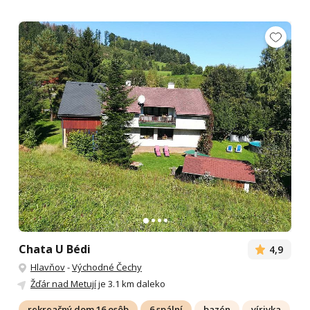
Chata U Bédi
4,9
Hlavňov
-
Východné Čechy
Žďár nad Metují
je 3.1 km daleko
rekreačný dom 16 osôb
6 spální
bazén
vírivka