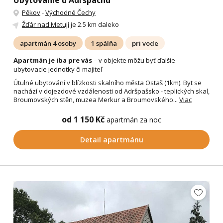
Ubytovanie u Adršpachu
Pěkov
-
Východné Čechy
Žďár nad Metují
je 2.5 km daleko
apartmán 4 osoby
1 spálňa
pri vode
Apartmán je iba pre vás
– v objekte môžu byť ďalšie
ubytovacie jednotky či majiteľ
Útulné ubytování v blízkosti skalního města Ostaš (1km). Byt se
nachází v dojezdové vzdálenosti od Adršpašsko - teplických skal,
Broumovských stěn, muzea Merkur a Broumovského...
Viac
od 1 150 Kč
apartmán za noc
Detail apartmánu