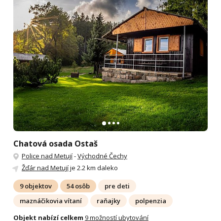
Chatová osada Ostaš
Police nad Metují
-
Východné Čechy
Žďár nad Metují
je 2.2 km daleko
9 objektov
54 osôb
pre deti
maznáčikovia vítaní
raňajky
polpenzia
Objekt nabízí celkem
9 možností ubytování