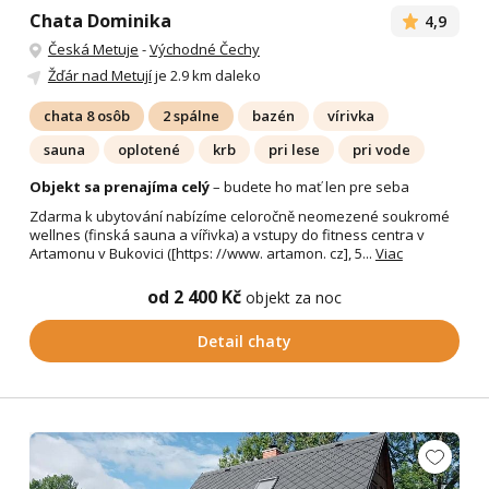
Chata Dominika
4,9
Česká Metuje
-
Východné Čechy
Žďár nad Metují
je 2.9 km daleko
chata 8 osôb
2 spálne
bazén
vírivka
sauna
oplotené
krb
pri lese
pri vode
Objekt sa prenajíma celý
– budete ho mať len pre seba
Zdarma k ubytování nabízíme celoročně neomezené soukromé
wellnes (finská sauna a vířivka) a vstupy do fitness centra v
Artamonu v Bukovici ([https: //www. artamon. cz], 5...
Viac
od 2 400 Kč
objekt za noc
Detail chaty