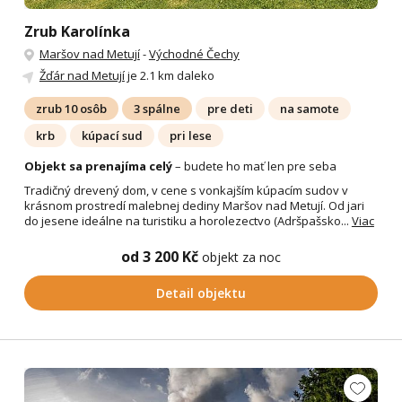
Zrub Karolínka
Maršov nad Metují
-
Východné Čechy
Žďár nad Metují
je 2.1 km daleko
zrub 10 osôb
3 spálne
pre deti
na samote
krb
kúpací sud
pri lese
Objekt sa prenajíma celý
– budete ho mať len pre seba
Tradičný drevený dom, v cene s vonkajším kúpacím sudov v
krásnom prostredí malebnej dediny Maršov nad Metují. Od jari
do jesene ideálne na turistiku a horolezectvo (Adršpašsko...
Viac
od 3 200 Kč
objekt za noc
Detail objektu