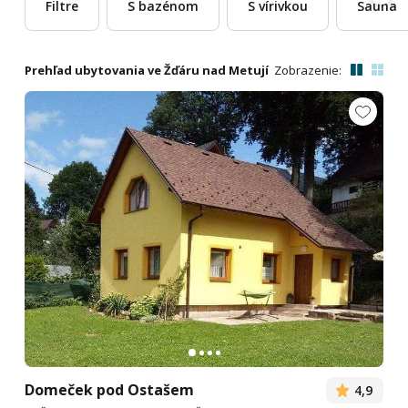
Filtre
S bazénom
S vírivkou
Sauna
Prehľad ubytovania ve Žďáru nad Metují
Zobrazenie:
Domeček pod Ostašem
4,9