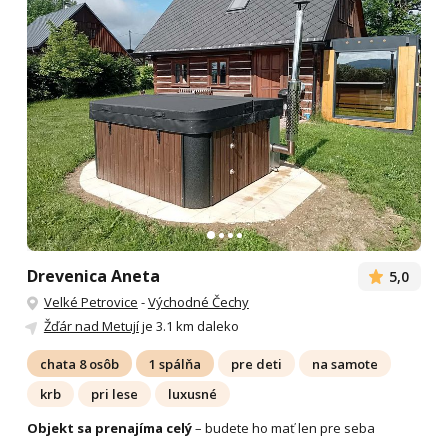
Drevenica Aneta
5,0
Velké Petrovice
-
Východné Čechy
Žďár nad Metují
je 3.1 km daleko
chata 8 osôb
1 spálňa
pre deti
na samote
krb
pri lese
luxusné
Objekt sa prenajíma celý
– budete ho mať len pre seba