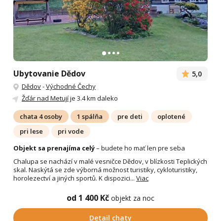
Ubytovanie Dědov
5,0
Dědov
-
Východné Čechy
Žďár nad Metují
je 3.4 km daleko
chata 4 osoby
1 spálňa
pre deti
oplotené
pri lese
pri vode
Objekt sa prenajíma celý
– budete ho mať len pre seba
Chalupa se nachází v malé vesničce Dědov, v blízkosti Teplických
skal. Naskýtá se zde výborná možnost turistiky, cykloturistiky,
horolezectví a jiných sportů. K dispozici...
Viac
od 1 400 Kč
objekt za noc
Detail chaty