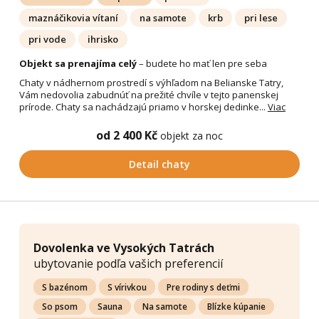
maznáčikovia vítaní
na samote
krb
pri lese
pri vode
ihrisko
Objekt sa prenajíma celý
– budete ho mať len pre seba
Chaty v nádhernom prostredí s výhľadom na Belianske Tatry,
Vám nedovolia zabudnúť na prežité chvíle v tejto panenskej
prírode. Chaty sa nachádzajú priamo v horskej dedinke...
Viac
od 2 400 Kč
objekt za noc
Detail chaty
Dovolenka ve Vysokých Tatrách
ubytovanie podľa vašich preferencií
S bazénom
S vírivkou
Pre rodiny s deťmi
So psom
Sauna
Na samote
Blízke kúpanie