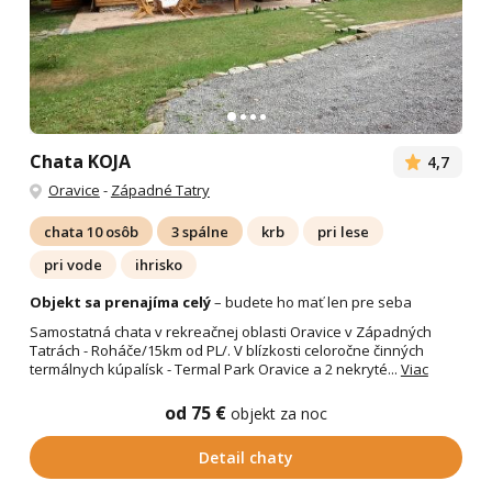
Chata KOJA
4,7
Oravice
-
Západné Tatry
chata 10 osôb
3 spálne
krb
pri lese
pri vode
ihrisko
Objekt sa prenajíma celý
– budete ho mať len pre seba
Samostatná chata v rekreačnej oblasti Oravice v Západných
Tatrách - Roháče/15km od PL/. V blízkosti celoročne činných
termálnych kúpalísk - Termal Park Oravice a 2 nekryté...
Viac
od 75 €
objekt za noc
Detail chaty