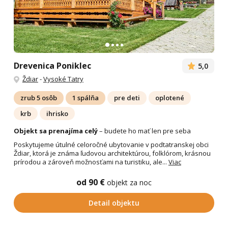
Drevenica Poniklec
5,0
Ždiar
-
Vysoké Tatry
zrub 5 osôb
1 spálňa
pre deti
oplotené
krb
ihrisko
Objekt sa prenajíma celý
– budete ho mať len pre seba
Poskytujeme útulné celoročné ubytovanie v podtatranskej obci
Ždiar, ktorá je známa ľudovou architektúrou, folklórom, krásnou
prírodou a zároveň možnosťami na turistiku, ale...
Viac
od 90 €
objekt za noc
Detail objektu