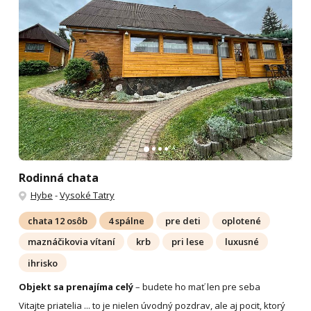
Rodinná chata
Hybe
-
Vysoké Tatry
chata 12 osôb
4 spálne
pre deti
oplotené
maznáčikovia vítaní
krb
pri lese
luxusné
ihrisko
Objekt sa prenajíma celý
– budete ho mať len pre seba
Vitajte priatelia ... to je nielen úvodný pozdrav, ale aj pocit, ktorý