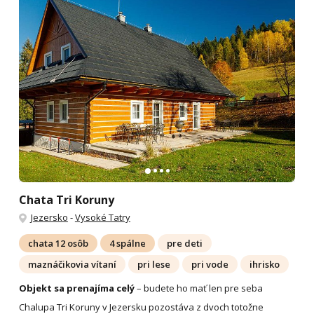
Chata Tri Koruny
Jezersko
-
Vysoké Tatry
chata 12 osôb
4 spálne
pre deti
maznáčikovia vítaní
pri lese
pri vode
ihrisko
Objekt sa prenajíma celý
– budete ho mať len pre seba
Chalupa Tri Koruny v Jezersku pozostáva z dvoch totožne