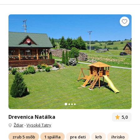
Drevenica Natálka
5,0
Ždiar
-
Vysoké Tatry
zrub 5 osôb
1 spálňa
pre deti
krb
ihrisko