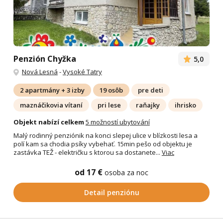
Penzión Chyžka
5,0
Nová Lesná
-
Vysoké Tatry
2 apartmány + 3 izby
19 osôb
pre deti
maznáčikovia vítaní
pri lese
raňajky
ihrisko
Objekt nabízí celkem
5 možností ubytování
Malý rodinný penziónik na konci slepej ulice v blízkosti lesa a
polí kam sa chodia psíky vybehať. 15min pešo od objektu je
zastávka TEŽ - električku s ktorou sa dostanete...
Viac
od 17 €
osoba za noc
Detail penziónu