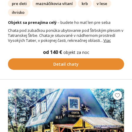
pre deti
maznáčikovia vítaní
krb
v lese
ihrisko
Objekt sa prenajíma celý
– budete ho mať len pre seba
Chata pod zubačkou ponúka ubytovanie pod Štrbským plesom v
Tatranskej Štrbe. Chata je situované v nádhernom prostredí
Vysokých Tatier, v pokojnej časti, rekreačnej oblasti...
Viac
od 140 €
objekt za noc
Detail chaty