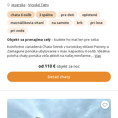
Jezersko
-
Vysoké Tatry
chata 6 osôb
3 spálne
pre deti
oplotené
maznáčikovia vítaní
na samote
krb
pri lese
pri vode
Objekt sa prenajíma celý
– budete ho mať len pre seba
Komfortne zariadená Chata Smrek v turistickej oblasti Pieniny a
Zamagurie ponúka ubytovanie s max. kapacitou 6 osôb. Ideálna
poloha chaty ponúka veľa aktivít na našej minifarme,...
Viac
od 110 €
objekt za noc
Detail chaty