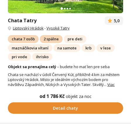
Chata Tatry
5,0
Liptovský Hrádok
-
Vysoké Tatry
chata 7 osôb
2 spálne
pre deti
maznáčikovia vítaní
na samote
krb
v lese
pri vode
ihrisko
Objekt sa prenajíma celý
– budete ho mať len pre seba
Chata se nachází v údolí Červený Kút, přibližně 4 km za městem
Liptovský Hrádok. Místo je ideálním výchozím bodem pro
návštěvu Západních, Nízkých a Vysokých Tater. Skvělý...
Viac
od 1 786 Kč
objekt za noc
Detail chaty