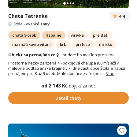
Chata Tatranka
4,4
Štôla
-
Vysoké Tatry
chata 9 osôb
4 spálne
vírivka
pre deti
maznáčikovia vítaní
krb
pri lese
ihrisko
Objekt sa prenajíma celý
– budete ho mať len pre seba
Prostorná hezky zařízená 4 - pokojová chalupa (80 m²) leží v
malebné podtatranské krajině v klidné části obce Štôla a nabízí
pronájem pro 8 až 9 osob. Malé domáce zvíře (pes,...
Viac
od 2 143 Kč
objekt za noc
Detail chaty