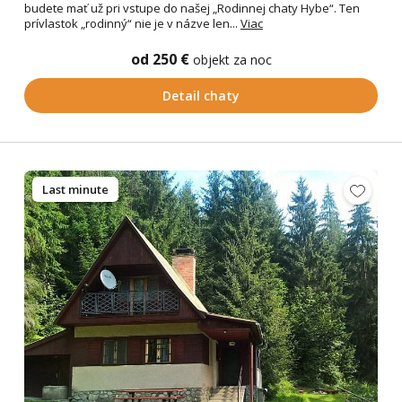
budete mať už pri vstupe do našej „Rodinnej chaty Hybe“. Ten
prívlastok „rodinný“ nie je v názve len...
Viac
od 250 €
objekt za noc
Detail chaty
Last minute