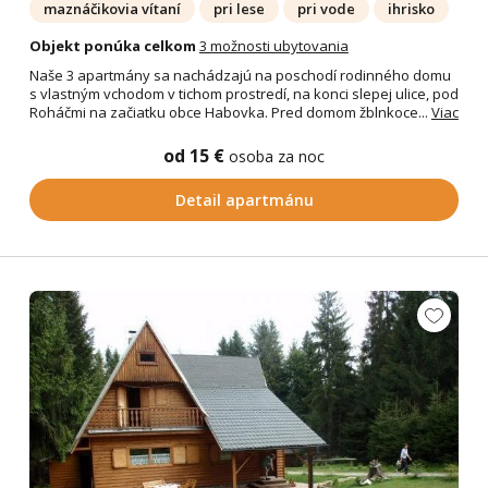
maznáčikovia vítaní
pri lese
pri vode
ihrisko
Objekt ponúka celkom
3 možnosti ubytovania
Naše 3 apartmány sa nachádzajú na poschodí rodinného domu
s vlastným vchodom v tichom prostredí, na konci slepej ulice, pod
Roháčmi na začiatku obce Habovka. Pred domom žblnkoce...
Viac
od 15 €
osoba za noc
Detail apartmánu