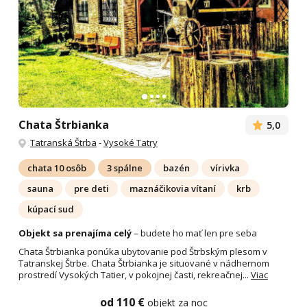
Chata Štrbianka
5,0
Tatranská Štrba
-
Vysoké Tatry
chata 10 osôb
3 spálne
bazén
vírivka
sauna
pre deti
maznáčikovia vítaní
krb
kúpací sud
Objekt sa prenajíma celý
– budete ho mať len pre seba
Chata Štrbianka ponúka ubytovanie pod Štrbským plesom v
Tatranskej Štrbe. Chata Štrbianka je situované v nádhernom
prostredí Vysokých Tatier, v pokojnej časti, rekreačnej...
Viac
od 110 €
objekt za noc