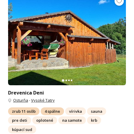
Drevenica Deni
Osturňa
-
Vysoké Tatry
zrub 11 osôb
4 spálne
vírivka
sauna
pre deti
oplotené
na samote
krb
kúpací sud