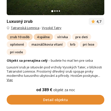
Luxusný zrub
4,7
Tatranská Lomnica
-
Vysoké Tatry
zrub 10 osôb
4 spálne
vírivka
pre deti
oplotené
maznáčikovia vítaní
krb
pri lese
pri vode
Objekt sa prenajíma celý
– budete ho mať len pre seba
Luxusní srub je situován pod vrcholy Vysokých Tater, v blízkosti
Tatranské Lomnice. Prostorný dřevěný srub spojuje prvky
moderního luxusního ubytování a přírody. Hostům poskytuje...
Viac
od 389 €
objekt za noc
Detail objektu