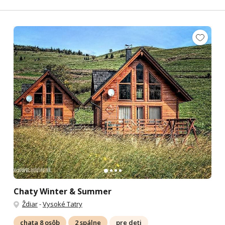
Chaty Winter & Summer
Ždiar
-
Vysoké Tatry
chata 8 osôb
2 spálne
pre deti