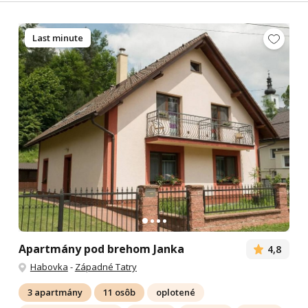
Last minute
Apartmány pod brehom Janka
4,8
Habovka
-
Západné Tatry
3 apartmány
11 osôb
oplotené