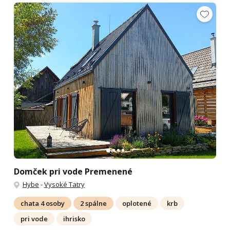
Domček pri vode Premenené
Hybe
-
Vysoké Tatry
chata 4 osoby
2 spálne
oplotené
krb
pri vode
ihrisko