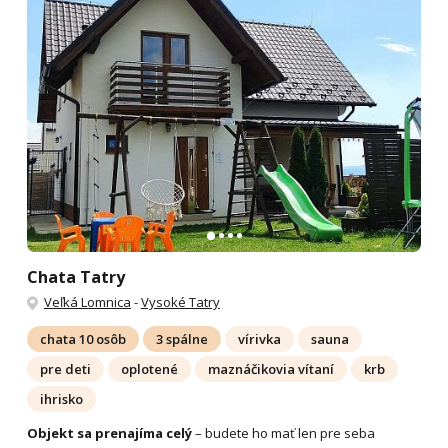
Chata Tatry
Veľká Lomnica
-
Vysoké Tatry
chata 10 osôb
3 spálne
vírivka
sauna
pre deti
oplotené
maznáčikovia vítaní
krb
ihrisko
Objekt sa prenajíma celý
– budete ho mať len pre seba