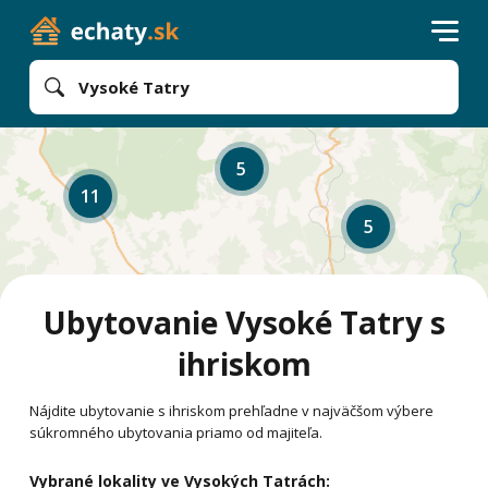
Vysoké Tatry
5
11
5
Ubytovanie Vysoké Tatry s
ihriskom
Nájdite ubytovanie s ihriskom prehľadne v najväčšom výbere
súkromného ubytovania priamo od majiteľa.
Vybrané lokality ve Vysokých Tatrách: