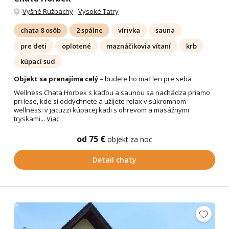
Vyšné Ružbachy
-
Vysoké Tatry
chata 8 osôb
2 spálne
vírivka
sauna
pre deti
oplotené
maznáčikovia vítaní
krb
kúpací sud
Objekt sa prenajíma celý
– budete ho mať len pre seba
Wellness Chata Horbek s kaďou a saunou sa nachádza priamo
pri lese, kde si oddýchnete a užijete relax v súkromnom
wellness: v jacuzzi kúpacej kadi s ohrevom a masážnymi
tryskami...
Viac
od 75 €
objekt za noc
Detail chaty