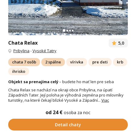
Chata Relax
5,0
Pribylina
-
Vysoké Tatry
chata 7 osôb
2 spálne
vírivka
pre deti
krb
ihrisko
Objekt sa prenajíma celý
– budete ho mať len pre seba
Chata Relax se nachází na okraji obce Pribylina, na úpatí
Západních Tater. Její poloha je výhodná zejména pro milovníky
turistiky, na které čekají blízké Vysoké a Západní...
Viac
od 24 €
osoba za noc
Detail chaty