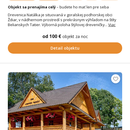
Objekt sa prenajíma celý
– budete ho mať len pre seba
Drevenica Natálka je situovaná v goralskej podhorskej obci
Ždiar, v nádhernom prostredí s prekrásnym výhľadom na štíty
Belianskych Tatier. Výborná poloha štýlovej dreveničky...
Viac
od 100 €
objekt za noc
Detail objektu