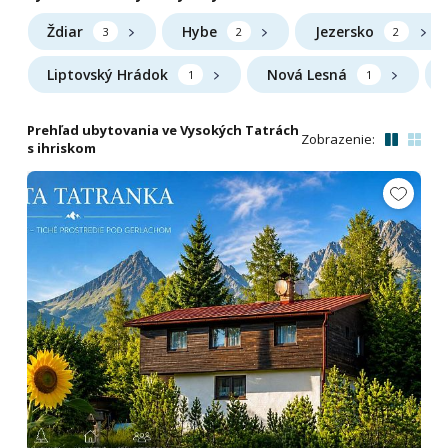
Ždiar
Hybe
Jezersko
3
2
2
Liptovský Hrádok
Nová Lesná
1
1
Prehľad ubytovania ve Vysokých Tatrách
Zobrazenie:
s ihriskom