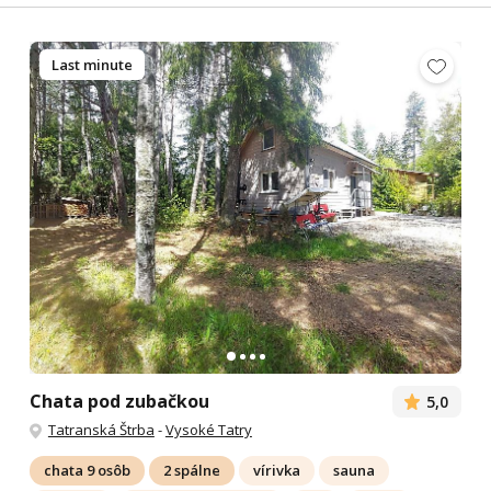
Last minute
Chata pod zubačkou
5,0
Tatranská Štrba
-
Vysoké Tatry
chata 9 osôb
2 spálne
vírivka
sauna