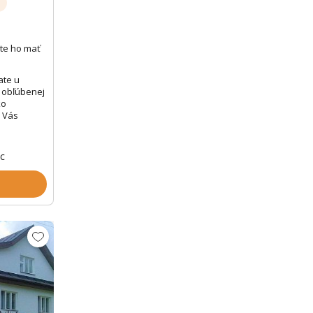
te ho mať
ate u
e obľúbenej
ko
e Vás
oc