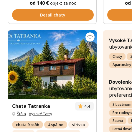
od 140 €
od
objekt za noc
Detail chaty
Vysoké T
ubytovani
Chaty
Z
Apartmány
Dovolenk
ubytovanie
preferenci
S bazénom
Chata Tatranka
4,4
Pre rodiny 
Štôla
-
Vysoké Tatry
Sauna
chata 9 osôb
4 spálne
vírivka
Letná dovo