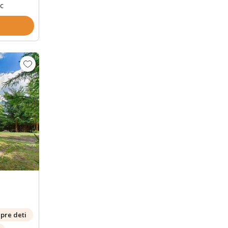
oc
Zobrazit dalších 39 fotek
pre deti