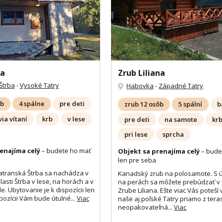
na
Zrub Liliana
Štrba
-
Vysoké Tatry
Habovka
-
Západné Tatry
ôb
4 spálne
pre deti
zrub 12 osôb
5 spální
b
ia vítaní
krb
v lese
pre deti
na samote
kr
pri lese
sprcha
enajíma celý
– budete ho mať
Objekt sa prenajíma celý
– bude
len pre seba
atranská Štrba sa nachádza v
Kanadský zrub na polosamote. S
asti Štrba v lese, na horách a v
na perách sa môžete prebúdzať v
. Ubytovanie je k dispozícii len
Zrube Liliana. Ešte viac Vás poteší
pozícii Vám bude útulné...
Viac
naše aj poľské Tatry priamo z tera
neopakovateľná...
Viac