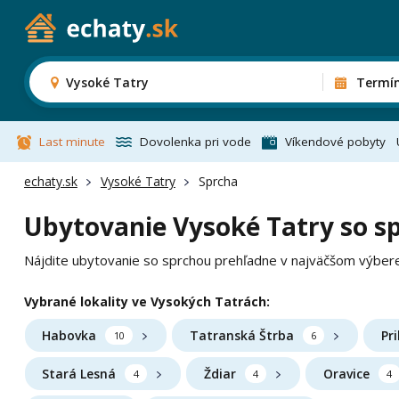
Vysoké Tatry
Termí
Last minute
Dovolenka pri vode
Víkendové pobyty
echaty.sk
Vysoké Tatry
Sprcha
Ubytovanie Vysoké Tatry so s
Nájdite ubytovanie so sprchou prehľadne v najväčšom výber
Vybrané lokality ve Vysokých Tatrách:
Habovka
Tatranská Štrba
Pr
10
6
Stará Lesná
Ždiar
Oravice
4
4
4