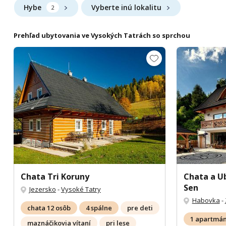
Hybe
Vyberte inú lokalitu
2
Prehľad ubytovania ve Vysokých Tatrách so sprchou
Chata Tri Koruny
Chata a U
Sen
Jezersko
-
Vysoké Tatry
Habovka
-
chata 12 osôb
4 spálne
pre deti
1 apartmán 
maznáčikovia vítaní
pri lese