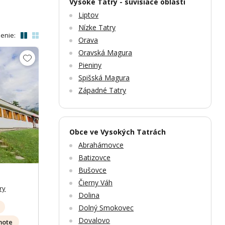
Vysoké Tatry - súvisiace oblasti
Liptov
Nízke Tatry
enie:
Orava
Oravská Magura
Pieniny
Spišská Magura
Západné Tatry
Zobrazit dalších 19 fotek
Zobr
Obce ve Vysokých Tatrách
Abrahámovce
Batizovce
Bušovce
Čierny Váh
ry
Dolina
Dolný Smokovec
Dovalovo
mote