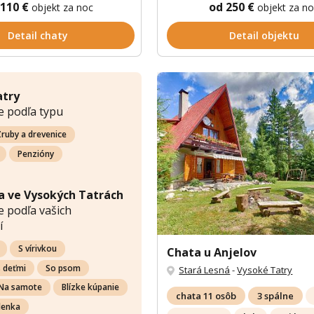
 110 €
od 250 €
objekt za noc
objekt za n
Detail chaty
Detail objektu
atry
e podľa typu
ruby a drevenice
Penzióny
a ve Vysokých Tatrách
 podľa vašich
í
S vírivkou
Chata u Anjelov
s deťmi
So psom
Stará Lesná
-
Vysoké Tatry
Na samote
Blízke kúpanie
chata 11 osôb
3 spálne
lenka