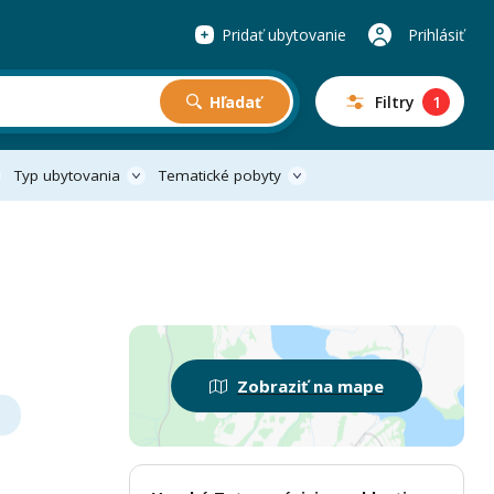
Pridať ubytovanie
Prihlásiť
Hľadať
Filtry
1
Typ ubytovania
Tematické pobyty
Zobraziť na mape