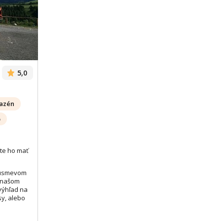
Zobrazit dalších 51 fotek
Zobr
5,0
azén
b
te ho mať
 úsmevom
 našom
 výhľad na
sy, alebo