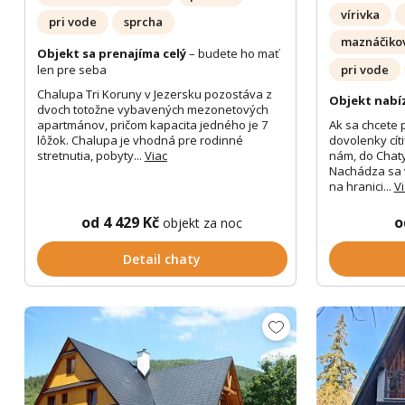
vírivka
pri vode
sprcha
maznáčikov
Objekt sa prenajíma celý
– budete ho mať
len pre seba
pri vode
Chalupa Tri Koruny v Jezersku pozostáva z
Objekt nabí
dvoch totožne vybavených mezonetových
apartmánov, pričom kapacita jedného je 7
Ak sa chcete 
lôžok. Chalupa je vhodná pre rodinné
dovolenky cíti
stretnutia, pobyty...
Viac
nám, do Chaty
Nachádza sa 
na hranici...
V
od 4 429 Kč
o
objekt za noc
Detail chaty