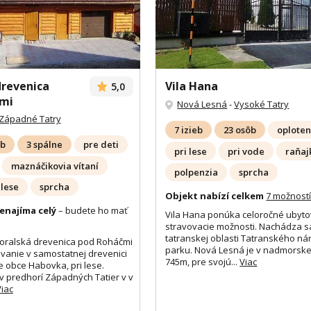
drevenica
Vila Hana
5,0
mi
Nová Lesná
-
Vysoké Tatry
Západné Tatry
7 izieb
23 osôb
oplote
ôb
3 spálne
pre deti
pri lese
pri vode
raňaj
maznáčikovia vítaní
polpenzia
sprcha
 lese
sprcha
Objekt nabízí celkem
7 možností
enajíma celý
– budete ho mať
Vila Hana ponúka celoročné ubyto
stravovacie možnosti. Nachádza s
tatranskej oblasti Tatranského n
oralská drevenica pod Roháčmi
parku. Nová Lesná je v nadmorske
vanie v samostatnej drevenici
745m, pre svojú...
Viac
ite obce Habovka, pri lese.
 predhorí Západných Tatier v v
iac