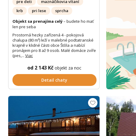
pre deti
maznáčikovia vítaní
krb
pri lese
sprcha
Objekt sa prenajíma celý
– budete ho mať
len pre seba
Prostorná hezky zařízená 4 - pokojová
chalupa (80 m²) leží v malebné podtatranské
krajině v klidné části obce Štôla a nabízí
pronájem pro 8 až 9 osob. Malé domáce zvíře
(pes,...
Viac
od 2 143 Kč
objekt za noc
Detail chaty