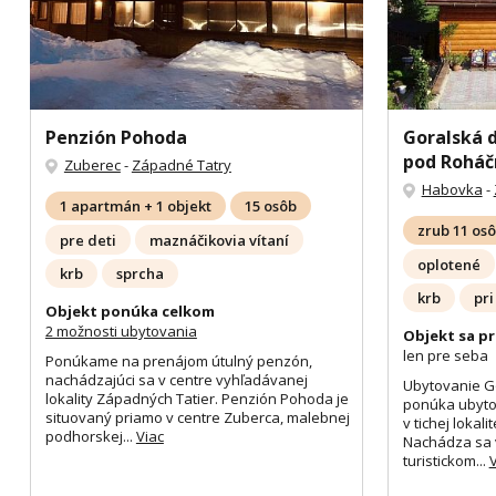
Penzión Pohoda
Goralská 
pod Roháč
Zuberec
-
Západné Tatry
Habovka
-
1 apartmán + 1 objekt
15 osôb
zrub 11 os
pre deti
maznáčikovia vítaní
oplotené
krb
sprcha
krb
pri
Objekt ponúka celkom
2 možnosti ubytovania
Objekt sa pr
len pre seba
Ponúkame na prenájom útulný penzón,
nachádzajúci sa v centre vyhľadávanej
Ubytovanie G
lokality Západných Tatier. Penzión Pohoda je
ponúka ubyto
situovaný priamo v centre Zuberca, malebnej
v tichej lokal
podhorskej...
Viac
Nachádza sa v
turistickom...
V