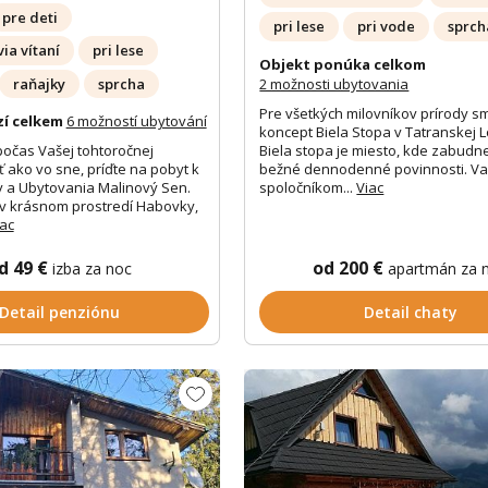
pre deti
pri lese
pri vode
sprch
ia vítaní
pri lese
Objekt ponúka celkom
2 možnosti ubytovania
raňajky
sprcha
Pre všetkých milovníkov prírody sm
zí celkem
6 možností ubytování
koncept Biela Stopa v Tatranskej L
Biela stopa je miesto, kde zabudn
počas Vašej tohtoročnej
bežné dennodenné povinnosti. V
ť ako vo sne, príďte na pobyt k
spoločníkom...
Viac
 a Ubytovania Malinový Sen.
v krásnom prostredí Habovky,
iac
d 49 €
od 200 €
izba za noc
apartmán za 
Detail penziónu
Detail chaty