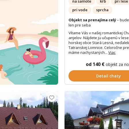
na samote
krb
pri lese
pri vode
sprcha
Objekt sa prenajíma celý
– bude
len pre seba
Vítame Vás v našej romantickej Ch
anjelov. Nájdete ju učupenú v les
horskej obce Stará Lesná, neďale
Tatranskej Lomnice. Celoročne pr
máme nachystaných...
Viac
od 140 €
objekt za n
Detail chaty