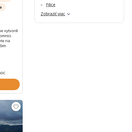
Filice
a
Zobraziť viac
e vytvorili
omnici.
ete na
ašim
noc