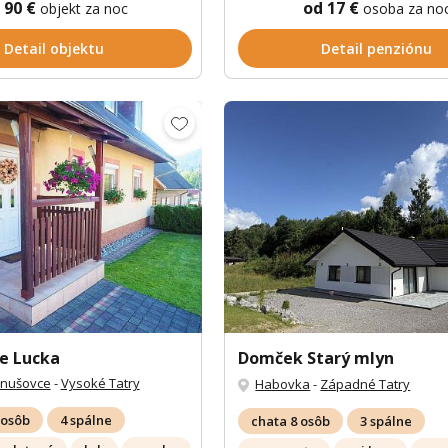
 90 €
od 17 €
objekt za noc
osoba za no
Detail objektu
Detail penziónu
e Lucka
Domček Starý mlyn
anušovce
-
Vysoké Tatry
Habovka
-
Západné Tatry
 osôb
4 spálne
chata 8 osôb
3 spálne