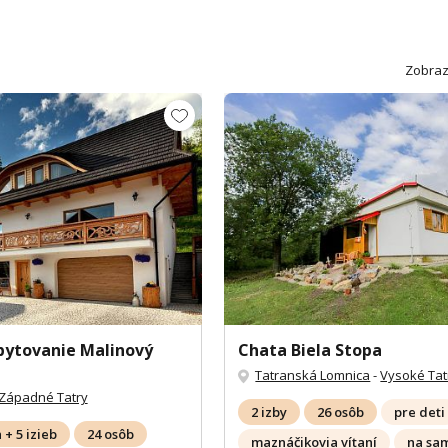
Zobraz
bytovanie Malinový
Chata Biela Stopa
Tatranská Lomnica
-
Vysoké Tat
Západné Tatry
2 izby
26 osôb
pre deti
+ 5 izieb
24 osôb
maznáčikovia vítaní
na sa