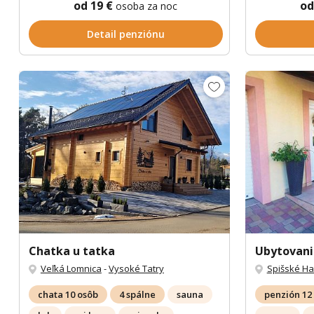
od 19 €
od
osoba za noc
Detail penziónu
Chatka u tatka
Ubytovani
Veľká Lomnica
-
Vysoké Tatry
Spišské H
chata 10 osôb
4 spálne
sauna
penzión 12