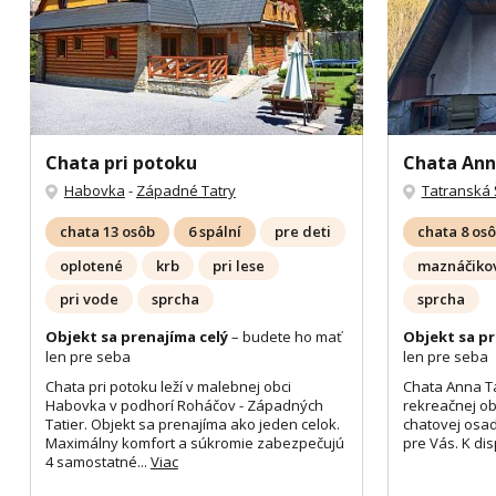
Chata pri potoku
Chata An
Habovka
-
Západné Tatry
Tatranská 
chata 13 osôb
6 spální
pre deti
chata 8 os
oplotené
krb
pri lese
maznáčikov
pri vode
sprcha
sprcha
Objekt sa prenajíma celý
– budete ho mať
Objekt sa pr
len pre seba
len pre seba
Chata pri potoku leží v malebnej obci
Chata Anna T
Habovka v podhorí Roháčov - Západných
rekreačnej obl
Tatier. Objekt sa prenajíma ako jeden celok.
chatovej osade
Maximálny komfort a súkromie zabezpečujú
pre Vás. K dis
4 samostatné...
Viac