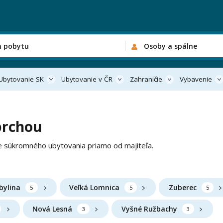
n pobytu
Osoby a spálne
Ubytovanie SK
Ubytovanie v ČR
Zahraničie
Vybavenie
prchou
e súkromného ubytovania priamo od majiteľa.
ibylina
Veľká Lomnica
Zuberec
5
5
5
Nová Lesná
Vyšné Ružbachy
3
3