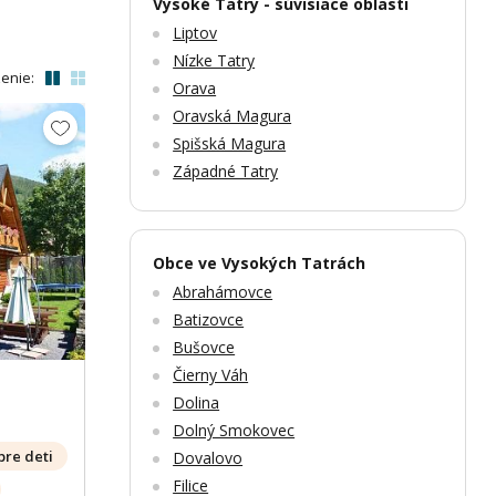
Vysoké Tatry - súvisiace oblasti
Liptov
Nízke Tatry
enie:
Orava
Oravská Magura
Spišská Magura
Západné Tatry
Zobrazit dalších 19 fotek
Zobr
Obce ve Vysokých Tatrách
Abrahámovce
Batizovce
Bušovce
Čierny Váh
Dolina
Dolný Smokovec
pre deti
Dovalovo
Filice