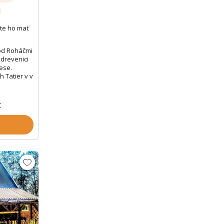
te ho mať
od Roháčmi
drevenici
lese.
 Tatier v v
c
Zobrazit dalších 28 fotek
Zobr