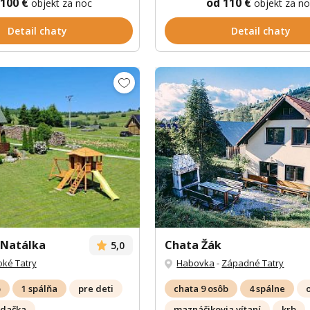
 100 €
od 110 €
objekt za noc
objekt za n
Detail chaty
Detail chaty
 Natálka
Chata Žák
5,0
ké Tatry
Habovka
-
Západné Tatry
b
1 spálňa
pre deti
chata 9 osôb
4 spálne
jdačka
maznáčikovia vítaní
krb