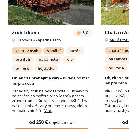
Zrub Liliana
Chata u A
5,0
Stará Lesn
Habovka
-
Západné Tatry
chata 11 o
zrub 12 osôb
5 spální
bazén
na samote
pre deti
na samote
krb
pri vode
pri lese
hojdačka
Objekt sa pr
Objekt sa prenajíma celý
– budete ho mať
len pre seba
len pre seba
Vítame Vás v 
Kanadský zrub na polosamote. S úsmevom
anjelov. Nájd
na perách sa môžete prebúdzať v našom
horskej obce 
Zrube Liliana. Ešte viac Vás poteší výhľad na
Tatranskej Lo
naše aj poľské Tatry priamo z terasy, alebo
máme nachyst
neopakovateľná...
Viac
od 250 €
od
objekt za noc