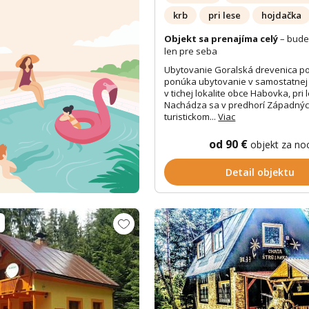
krb
pri lese
hojdačka
Objekt sa prenajíma celý
– bude
len pre seba
Ubytovanie Goralská drevenica p
ponúka ubytovanie v samostatnej 
v tichej lokalite obce Habovka, pri 
Nachádza sa v predhorí Západných
turistickom...
Viac
od 90 €
objekt za no
Detail objektu