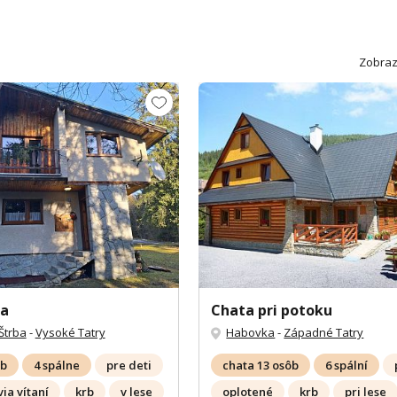
Zobraz
na
Chata pri potoku
Štrba
-
Vysoké Tatry
Habovka
-
Západné Tatry
ôb
4 spálne
pre deti
chata 13 osôb
6 spální
ia vítaní
krb
v lese
oplotené
krb
pri lese