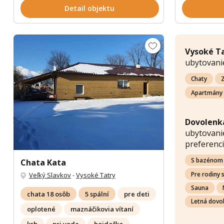
Detail objektu
Vysoké T
ubytovani
Chaty
Z
Apartmány
Dovolenk
ubytovanie
preferenci
S bazénom
Chata Kata
Pre rodiny 
Veľký Slavkov
-
Vysoké Tatry
Sauna
chata 18 osôb
5 spální
pre deti
Letná dovo
oplotené
maznáčikovia vítaní