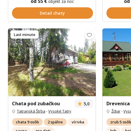
od 55 €
od
objekt za noc
Detail chaty
Last minute
Chata pod zubačkou
Drevenica
5,0
Tatranská Štrba
-
Vysoké Tatry
Ždiar
-
Vyso
chata 9 osôb
2 spálne
vírivka
zrub 5 osô
sauna
pre deti
krb
ho