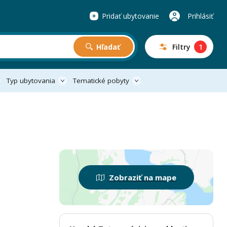
Pridať ubytovanie
Prihlásiť
Hľadať
Filtry
1
Typ ubytovania
Tematické pobyty
Zobraziť na mape