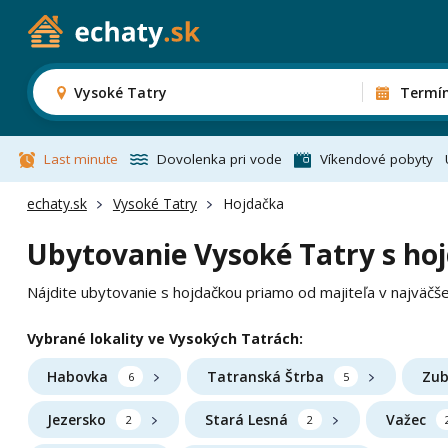
Vysoké Tatry
Termí
Last minute
Dovolenka pri vode
Víkendové pobyty
echaty.sk
Vysoké Tatry
Hojdačka
Ubytovanie Vysoké Tatry s ho
Nájdite ubytovanie s hojdačkou priamo od majiteľa v najväčš
Vybrané lokality ve Vysokých Tatrách:
Habovka
Tatranská Štrba
Zub
6
5
Jezersko
Stará Lesná
Važec
2
2