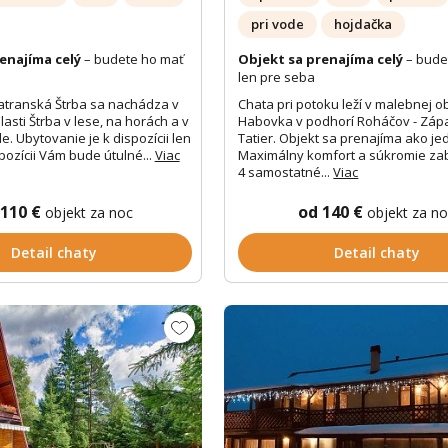
pri vode
hojdačka
enajíma celý
– budete ho mať
Objekt sa prenajíma celý
– bude
len pre seba
atranská Štrba sa nachádza v
Chata pri potoku leží v malebnej o
asti Štrba v lese, na horách a v
Habovka v podhorí Roháčov - Zá
. Ubytovanie je k dispozícii len
Tatier. Objekt sa prenajíma ako je
pozícii Vám bude útulné...
Viac
Maximálny komfort a súkromie za
4 samostatné...
Viac
 110 €
od 140 €
objekt za noc
objekt za n
Detail chaty
Detail chaty