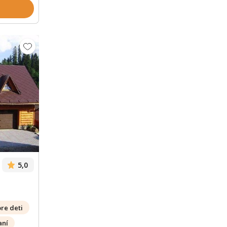
Zobrazit dalších 48 fotek
5,0
pre deti
aní