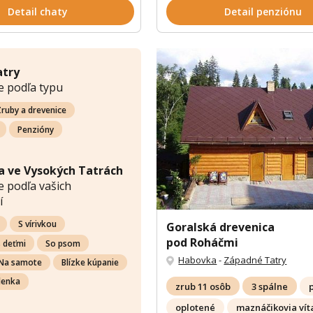
Detail chaty
Detail penziónu
atry
e podľa typu
ruby a drevenice
Penzióny
a ve Vysokých Tatrách
 podľa vašich
í
S vírivkou
Goralská drevenica
pod Roháčmi
s deťmi
So psom
Habovka
-
Západné Tatry
Na samote
Blízke kúpanie
lenka
zrub 11 osôb
3 spálne
oplotené
maznáčikovia vít