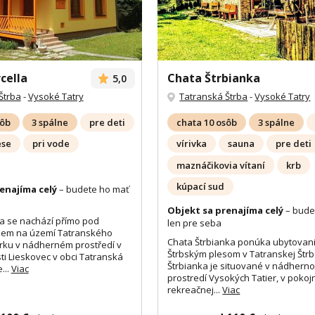
cella
Chata Štrbianka
5,0
Štrba
-
Vysoké Tatry
Tatranská Štrba
-
Vysoké Tatry
sôb
3 spálne
pre deti
chata 10 osôb
3 spálne
ese
pri vode
vírivka
sauna
pre deti
maznáčikovia vítaní
krb
kúpací sud
enajíma celý
– budete ho mať
Objekt sa prenajíma celý
– bude
a se nachází přímo pod
len pre seba
sem na území Tatranského
Chata Štrbianka ponúka ubytovan
rku v nádherném prostředí v
Štrbským plesom v Tatranskej Štrb
ti Lieskovec v obci Tatranská
Štrbianka je situované v nádhern
...
Viac
prostredí Vysokých Tatier, v pokojn
rekreačnej...
Viac