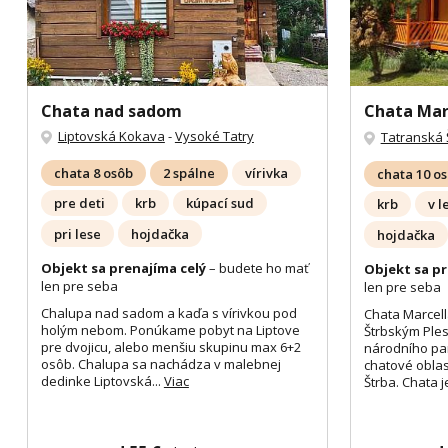
Chata nad sadom
Chata Mar
Liptovská Kokava
-
Vysoké Tatry
Tatranská 
chata 8 osôb
2 spálne
vírivka
chata 10 o
pre deti
krb
kúpací sud
krb
v l
pri lese
hojdačka
hojdačka
Objekt sa prenajíma celý
– budete ho mať
Objekt sa pr
len pre seba
len pre seba
Chalupa nad sadom a kaďa s vírivkou pod
Chata Marcell
holým nebom. Ponúkame pobyt na Liptove
Štrbským Ple
pre dvojicu, alebo menšiu skupinu max 6+2
národního pa
osôb. Chalupa sa nachádza v malebnej
chatové oblas
dedinke Liptovská...
Viac
Štrba. Chata je