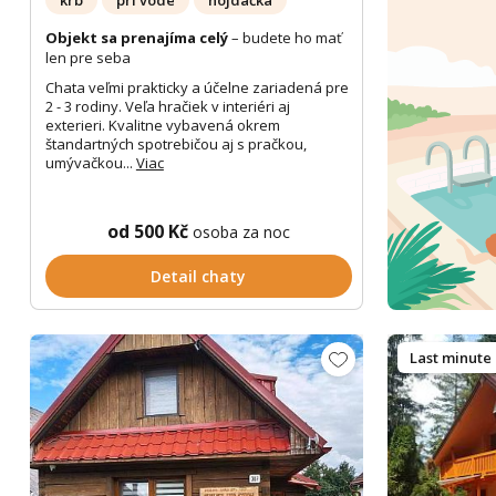
krb
pri vode
hojdačka
Objekt sa prenajíma celý
– budete ho mať
len pre seba
Chata veľmi prakticky a účelne zariadená pre
2 - 3 rodiny. Veľa hračiek v interiéri aj
exterieri. Kvalitne vybavená okrem
štandartných spotrebičou aj s pračkou,
umývačkou...
Viac
od 500 Kč
osoba za noc
Detail chaty
Last minute