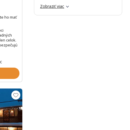
Zobraziť viac
te ho mať
bci
padných
den celok.
bezpečujú
oc
Zobrazit dalších 44 fotek
Zobr