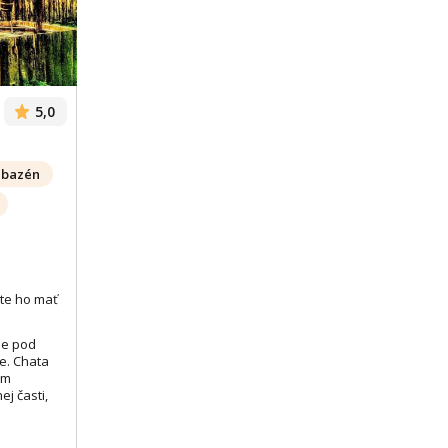
5,0
bazén
te ho mať
ie pod
e. Chata
om
ej časti,