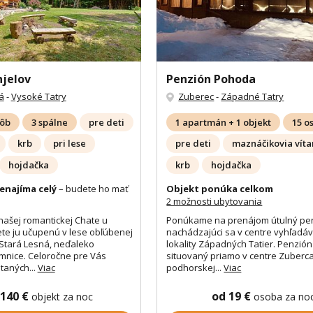
njelov
Penzión Pohoda
á
-
Vysoké Tatry
Zuberec
-
Západné Tatry
sôb
3 spálne
pre deti
1 apartmán + 1 objekt
15 o
krb
pri lese
pre deti
maznáčikovia víta
hojdačka
krb
hojdačka
enajíma celý
– budete ho mať
Objekt ponúka celkom
2 možnosti ubytovania
našej romantickej Chate u
Ponúkame na prenájom útulný pe
ete ju učupenú v lese obľúbenej
nachádzajúci sa v centre vyhľadá
Stará Lesná, neďaleko
lokality Západných Tatier. Penzió
mnice. Celoročne pre Vás
situovaný priamo v centre Zuberc
aných...
Viac
podhorskej...
Viac
 140 €
od 19 €
objekt za noc
osoba za no