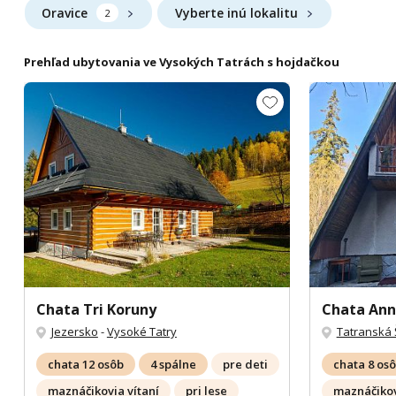
Oravice
Vyberte inú lokalitu
2
Prehľad ubytovania ve Vysokých Tatrách s hojdačkou
Chata Tri Koruny
Chata An
Jezersko
-
Vysoké Tatry
Tatranská 
chata 12 osôb
4 spálne
pre deti
chata 8 os
maznáčikovia vítaní
pri lese
maznáčikov