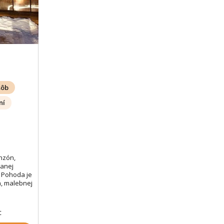
sôb
ní
nzón,
vanej
n Pohoda je
a, malebnej
c