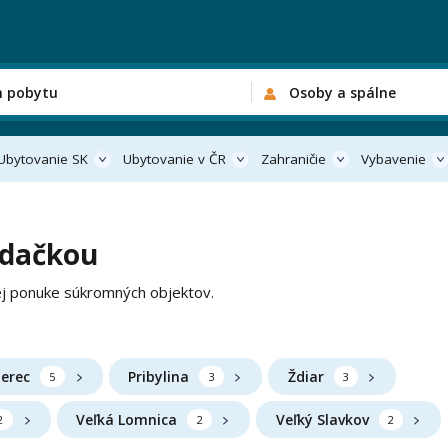
n pobytu
Osoby a spálne
Ubytovanie SK
Ubytovanie v ČR
Zahraničie
Vybavenie
jdačkou
ej ponuke súkromných objektov.
erec
Pribylina
Ždiar
5
3
3
Veľká Lomnica
Veľký Slavkov
2
2
2