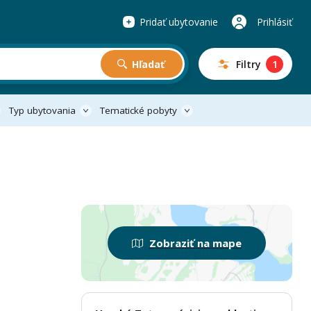
Pridať ubytovanie
Prihlásiť
Hľadať
Filtry
1
Typ ubytovania
Tematické pobyty
Zobraziť na mape