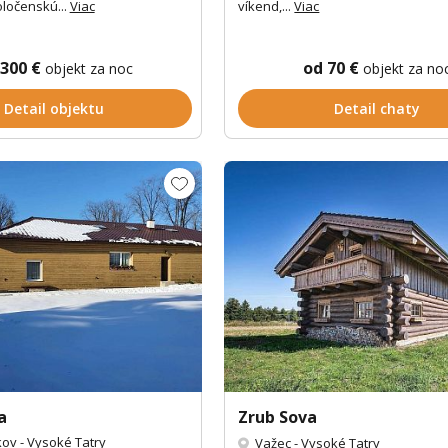
ločenskú...
Viac
víkend,...
Viac
 300 €
od 70 €
objekt za noc
objekt za no
Detail objektu
Detail chaty
a
Zrub Sova
kov
-
Vysoké Tatry
Važec
-
Vysoké Tatry