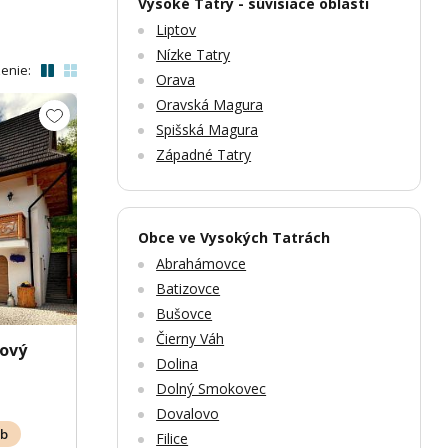
Vysoké Tatry - súvisiace oblasti
Liptov
Nízke Tatry
enie:
Orava
Oravská Magura
Spišská Magura
Západné Tatry
Zobrazit dalších 51 fotek
Zobr
Obce ve Vysokých Tatrách
Abrahámovce
Batizovce
Bušovce
Čierny Váh
nový
Dolina
Dolný Smokovec
Dovalovo
ôb
Filice