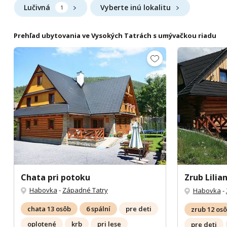
Lučivná
Vyberte inú lokalitu
1
Prehľad ubytovania ve Vysokých Tatrách s umývačkou riadu
Chata pri potoku
Zrub Lilia
Habovka
-
Západné Tatry
Habovka
-
chata 13 osôb
6 spální
pre deti
zrub 12 os
oplotené
krb
pri lese
pre deti