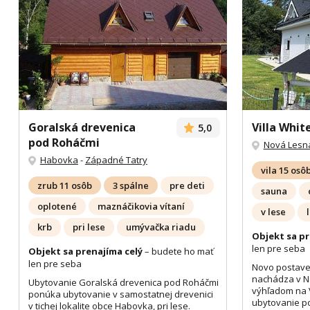
Goralská drevenica
Villa Whit
5,0
pod Roháčmi
Nová Lesn
Habovka
-
Západné Tatry
vila 15 osô
zrub 11 osôb
3 spálne
pre deti
sauna
oplotené
maznáčikovia vítaní
v lese
krb
pri lese
umývačka riadu
Objekt sa pr
len pre seba
Objekt sa prenajíma celý
– budete ho mať
len pre seba
Novo postaven
nachádza v N
Ubytovanie Goralská drevenica pod Roháčmi
výhľadom na 
ponúka ubytovanie v samostatnej drevenici
ubytovanie po
v tichej lokalite obce Habovka, pri lese.