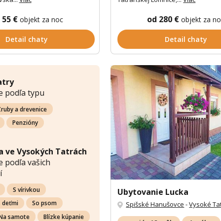
 55 €
od 280 €
objekt za noc
objekt za n
Detail chaty
Detail chaty
atry
e podľa typu
ruby a drevenice
Penzióny
a ve Vysokých Tatrách
 podľa vašich
í
S vírivkou
Ubytovanie Lucka
s deťmi
So psom
Spišské Hanušovce
-
Vysoké Ta
Na samote
Blízke kúpanie