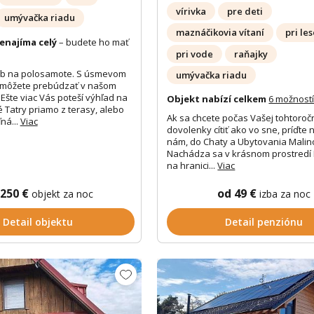
vírivka
pre deti
umývačka riadu
maznáčikovia vítaní
pri le
enajíma celý
– budete ho mať
pri vode
raňajky
b na polosamote. S úsmevom
umývačka riadu
 môžete prebúdzať v našom
 Ešte viac Vás poteší výhľad na
Objekt nabízí celkem
6 možností
é Tatry priamo z terasy, alebo
Ak sa chcete počas Vašej tohtoroč
ná...
Viac
dovolenky cítiť ako vo sne, príďte 
nám, do Chaty a Ubytovania Malin
Nachádza sa v krásnom prostredí
na hranici...
Viac
 250 €
od 49 €
objekt za noc
izba za noc
Detail objektu
Detail penziónu