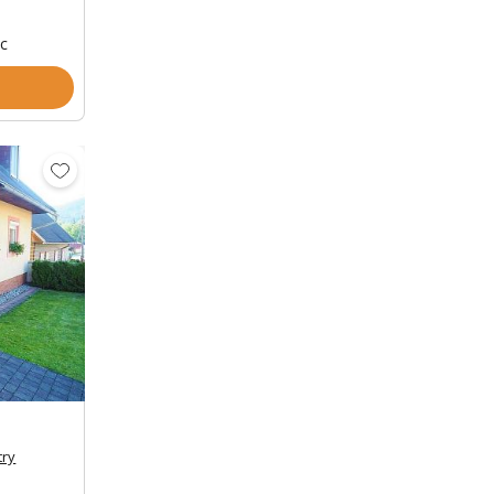
oc
Zobrazit dalších 33 fotek
try