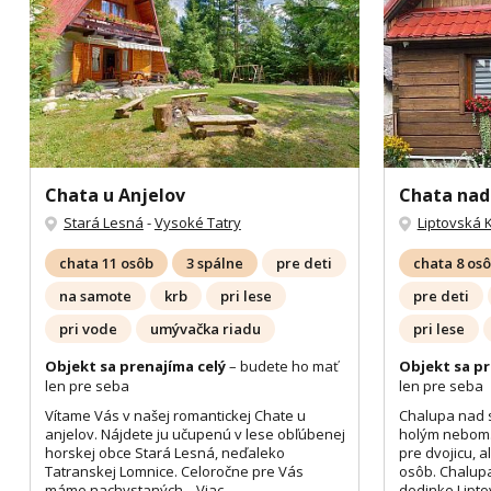
Chata u Anjelov
Chata na
Stará Lesná
-
Vysoké Tatry
Liptovská 
chata 11 osôb
3 spálne
pre deti
chata 8 os
na samote
krb
pri lese
pre deti
pri vode
umývačka riadu
pri lese
Objekt sa prenajíma celý
– budete ho mať
Objekt sa pr
len pre seba
len pre seba
Vítame Vás v našej romantickej Chate u
Chalupa nad 
anjelov. Nájdete ju učupenú v lese obľúbenej
holým nebom.
horskej obce Stará Lesná, neďaleko
pre dvojicu, 
Tatranskej Lomnice. Celoročne pre Vás
osôb. Chalup
máme nachystaných...
Viac
dedinke Lipto