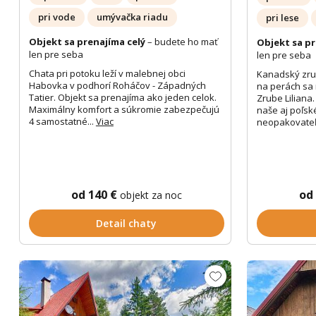
pri vode
umývačka riadu
pri lese
Objekt sa prenajíma celý
– budete ho mať
Objekt sa pr
len pre seba
len pre seba
Chata pri potoku leží v malebnej obci
Kanadský zru
Habovka v podhorí Roháčov - Západných
na perách sa
Tatier. Objekt sa prenajíma ako jeden celok.
Zrube Liliana.
Maximálny komfort a súkromie zabezpečujú
naše aj poľsk
4 samostatné...
Viac
neopakovateľ
od 140 €
od
objekt za noc
Detail chaty