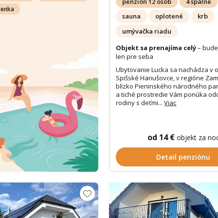
penzión 12 osôb
4 spálne
lenka
sauna
oplotené
krb
umývačka riadu
Objekt sa prenajíma celý
– bude
len pre seba
Ubytovanie Lucka sa nachádza v o
Spišské Hanušovce, v regióne Zam
blízko Pieninského národného par
a tiché prostredie Vám ponúka od
rodiny s deťmi...
Viac
od 14 €
objekt za no
Detail penziónu