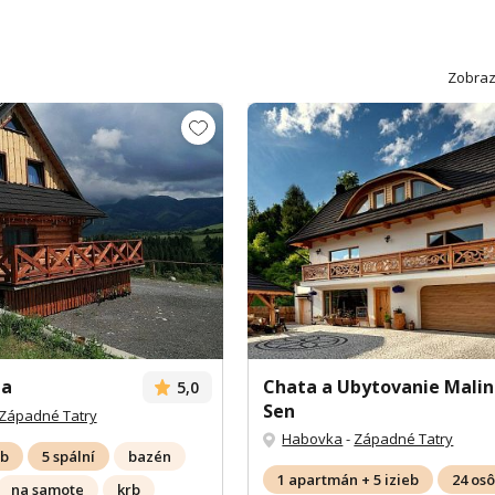
Zobraz
na
Chata a Ubytovanie Mali
5,0
Sen
Západné Tatry
Habovka
-
Západné Tatry
ôb
5 spální
bazén
1 apartmán + 5 izieb
24 os
na samote
krb