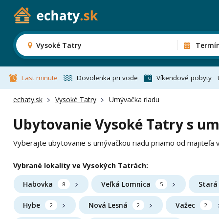
Vysoké Tatry
Termí
Last minute
Dovolenka pri vode
Víkendové pobyty
echaty.sk
Vysoké Tatry
Umývačka riadu
Ubytovanie Vysoké Tatry s u
Vyberajte ubytovanie s umývačkou riadu priamo od majiteľa 
Vybrané lokality ve Vysokých Tatrách:
Habovka
Veľká Lomnica
Stará
8
5
Hybe
Nová Lesná
Važec
2
2
2