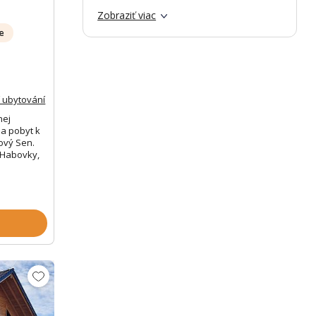
Zobraziť viac
se
 ubytování
nej
na pobyt k
ový Sen.
 Habovky,