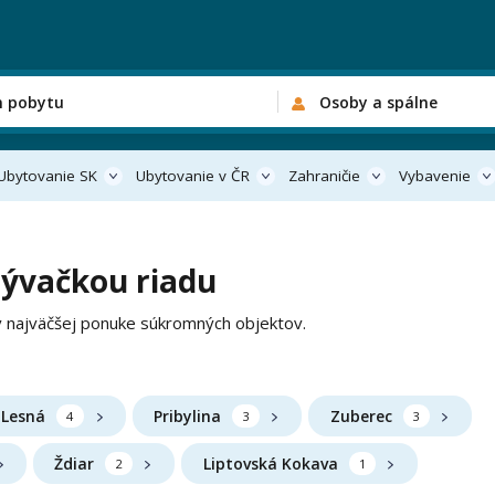
n pobytu
Osoby a spálne
Ubytovanie SK
Ubytovanie v ČR
Zahraničie
Vybavenie
mývačkou riadu
v najväčšej ponuke súkromných objektov.
 Lesná
Pribylina
Zuberec
4
3
3
Ždiar
Liptovská Kokava
2
1