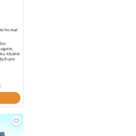
te ho mať
bci
agurie,
ku. Kľudné
dych pre
c