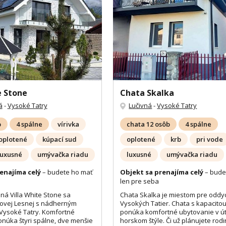
e Stone
Chata Skalka
á
-
Vysoké Tatry
Lučivná
-
Vysoké Tatry
b
4 spálne
vírivka
chata 12 osôb
4 spálne
oplotené
kúpací sud
oplotené
krb
pri vode
luxusné
umývačka riadu
luxusné
umývačka riadu
enajíma celý
– budete ho mať
Objekt sa prenajíma celý
– bude
len pre seba
á Villa White Stone sa
Chata Skalka je miestom pre oddyc
ovej Lesnej s nádherným
Vysokých Tatier. Chata s kapacito
Vysoké Tatry. Komfortné
ponúka komfortné ubytovanie v ú
núka štyri spálne, dve menšie
horskom štýle. Či už plánujete rod