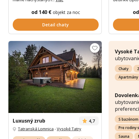
od 140 €
od
objekt za noc
Detail chaty
Vysoké T
ubytovani
Chaty
Z
Apartmány
Dovolenk
ubytovanie
preferenci
S bazénom
Luxusný zrub
4,7
Pre rodiny 
Tatranská Lomnica
-
Vysoké Tatry
Sauna