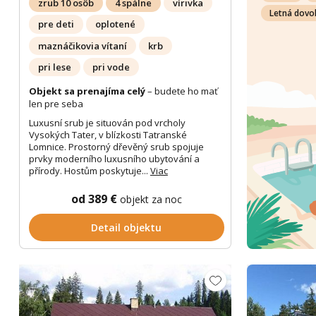
zrub 10 osôb
4 spálne
vírivka
Letná dovo
pre deti
oplotené
maznáčikovia vítaní
krb
pri lese
pri vode
Objekt sa prenajíma celý
– budete ho mať
len pre seba
Luxusní srub je situován pod vrcholy
Vysokých Tater, v blízkosti Tatranské
Lomnice. Prostorný dřevěný srub spojuje
prvky moderního luxusního ubytování a
přírody. Hostům poskytuje...
Viac
od 389 €
objekt za noc
Detail objektu