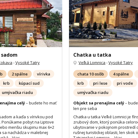
d sadom
Chatka u tatka
Kokava
-
Vysoké Tatry
Veľká Lomnica
-
Vysoké Tatry
ôb
2 spálne
vírivka
chata 10 osôb
4 spálne
krb
kúpací sud
krb
pri lese
pri vode
umývačka riadu
umývačka riadu
enajíma celý
– budete ho mať
Objekt sa prenajíma celý
– bude
len pre seba
sadom a kaďa s vírivkou pod
Chatka u tatka Veľké Lomnici je fín
 Ponúkame pobyt na Liptove
zrubový dom, ktorý ponúka celor
alebo menšiu skupinu max 6+2
ubytovanie v pokojnom prostredí 
a sa nachádza v malebnej
rušnej turistickej oblasti, len skok 
vská...
Viac
Tatranskej Lomnice,...
Viac