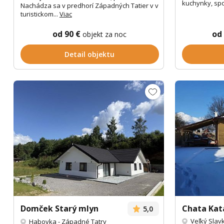
kuchynky, spo
Nachádza sa v predhorí Západných Tatier v v
turistickom...
Viac
od 90 €
od
objekt za noc
Detail objektu
Domček Starý mlyn
Chata Kat
5,0
Veľký Slav
Habovka
-
Západné Tatry