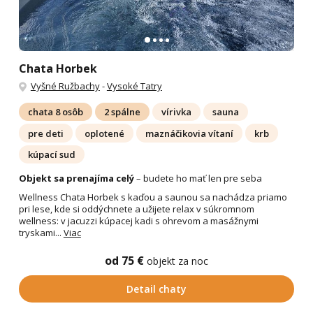
Chata Horbek
Vyšné Ružbachy
-
Vysoké Tatry
chata 8 osôb
2 spálne
vírivka
sauna
pre deti
oplotené
maznáčikovia vítaní
krb
kúpací sud
Objekt sa prenajíma celý
– budete ho mať len pre seba
Wellness Chata Horbek s kaďou a saunou sa nachádza priamo
pri lese, kde si oddýchnete a užijete relax v súkromnom
wellness: v jacuzzi kúpacej kadi s ohrevom a masážnymi
tryskami...
Viac
od 75 €
objekt za noc
Detail chaty