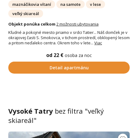
maznáčikovia vítaní
na samote
v lese
veľký skiareál
Objekt ponúka celkom
2 možnosti ubytovania
Kľudné a pokojné miesto priamo v srdci Tatier... Náš domček je v
okrajovej časti S. Smokovca, v tichom prostredí, obklopený lesom
a pritom neďaleko centra. Okrem toho v lete...
Viac
od 22 €
osoba za noc
Detail apartmánu
Vysoké Tatry
bez filtra "veľký
skiareál"