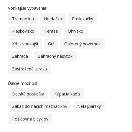
Vonkajšie vybavenie:
Trampolína
Hojdačka
Preliezačky
Pieskovisko
Terasa
Ohnisko
Krb - vonkajší
Gril
Oplotený pozemok
Zahrada
Záhradný nábytok
Zastrešená terasa
Ďalšie možnosti:
Detská postieľka
Kúpacia kaďa
Zákaz domácich maznáčikov
Nefajčiarsky
Požičovňa bicyklov