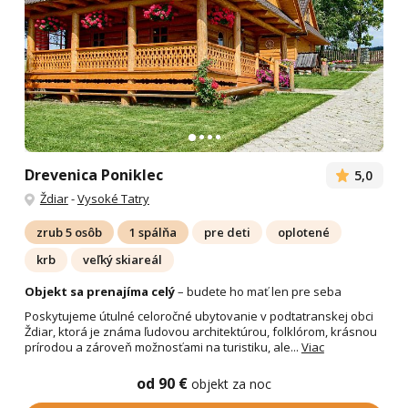
Drevenica Poniklec
5,0
Ždiar
-
Vysoké Tatry
zrub 5 osôb
1 spálňa
pre deti
oplotené
krb
veľký skiareál
Objekt sa prenajíma celý
– budete ho mať len pre seba
Poskytujeme útulné celoročné ubytovanie v podtatranskej obci
Ždiar, ktorá je známa ľudovou architektúrou, folklórom, krásnou
prírodou a zároveň možnosťami na turistiku, ale...
Viac
od 90 €
objekt za noc