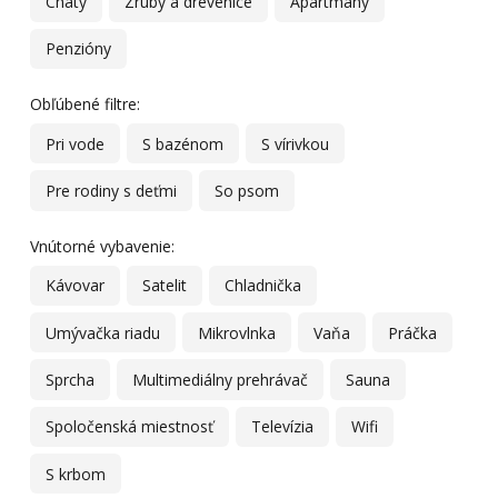
Chaty
Zruby a drevenice
Apartmány
Penzióny
Obľúbené filtre:
Pri vode
S bazénom
S vírivkou
Pre rodiny s deťmi
So psom
Vnútorné vybavenie:
Kávovar
Satelit
Chladnička
Umývačka riadu
Mikrovlnka
Vaňa
Práčka
Sprcha
Multimediálny prehrávač
Sauna
Spoločenská miestnosť
Televízia
Wifi
S krbom