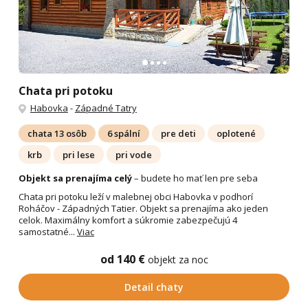
Chata pri potoku
Habovka
-
Západné Tatry
chata 13 osôb
6 spální
pre deti
oplotené
krb
pri lese
pri vode
Objekt sa prenajíma celý
– budete ho mať len pre seba
Chata pri potoku leží v malebnej obci Habovka v podhorí
Roháčov - Západných Tatier. Objekt sa prenajíma ako jeden
celok. Maximálny komfort a súkromie zabezpečujú 4
samostatné...
Viac
od 140 €
objekt za noc
Detail chaty