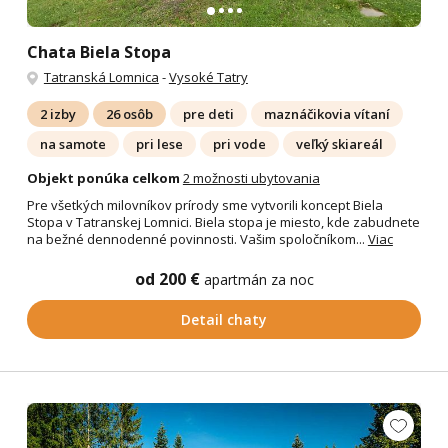
Chata Biela Stopa
Tatranská Lomnica
-
Vysoké Tatry
2 izby
26 osôb
pre deti
maznáčikovia vítaní
na samote
pri lese
pri vode
veľký skiareál
Objekt ponúka celkom
2 možnosti ubytovania
Pre všetkých milovníkov prírody sme vytvorili koncept Biela
Stopa v Tatranskej Lomnici. Biela stopa je miesto, kde zabudnete
na bežné dennodenné povinnosti. Vašim spoločníkom...
Viac
od 200 €
apartmán za noc
Detail chaty