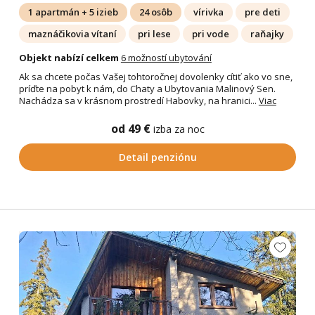
1 apartmán + 5 izieb
24 osôb
vírivka
pre deti
maznáčikovia vítaní
pri lese
pri vode
raňajky
Objekt nabízí celkem
6 možností ubytování
Ak sa chcete počas Vašej tohtoročnej dovolenky cítiť ako vo sne,
príďte na pobyt k nám, do Chaty a Ubytovania Malinový Sen.
Nachádza sa v krásnom prostredí Habovky, na hranici...
Viac
od 49 €
izba za noc
Detail penziónu