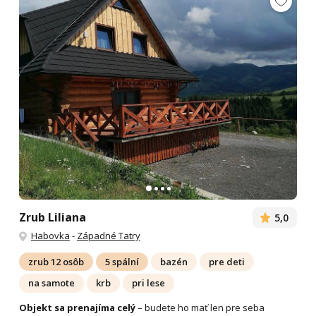
Zrub Liliana
5,0
Habovka
-
Západné Tatry
zrub 12 osôb
5 spální
bazén
pre deti
na samote
krb
pri lese
Objekt sa prenajíma celý
– budete ho mať len pre seba