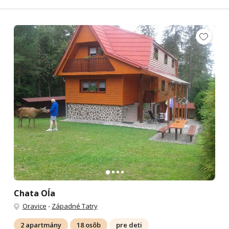
Chata Oĺa
Oravice
-
Západné Tatry
2 apartmány
18 osôb
pre deti