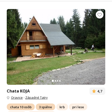
Chata KOJA
4,7
Oravice
-
Západné Tatry
chata 10 osôb
3 spálne
krb
pri lese