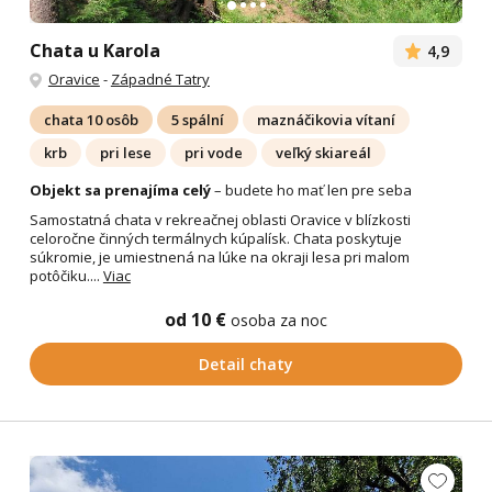
Chata u Karola
4,9
Oravice
-
Západné Tatry
chata 10 osôb
5 spální
maznáčikovia vítaní
krb
pri lese
pri vode
veľký skiareál
Objekt sa prenajíma celý
– budete ho mať len pre seba
Samostatná chata v rekreačnej oblasti Oravice v blízkosti
celoročne činných termálnych kúpalísk. Chata poskytuje
súkromie, je umiestnená na lúke na okraji lesa pri malom
potôčiku....
Viac
od 10 €
osoba za noc
Detail chaty