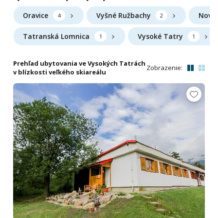
Oravice
Vyšné Ružbachy
Nový
4
2
Tatranská Lomnica
Vysoké Tatry
1
1
Prehľad ubytovania ve Vysokých Tatrách
Zobrazenie:
v blízkosti veľkého skiareálu