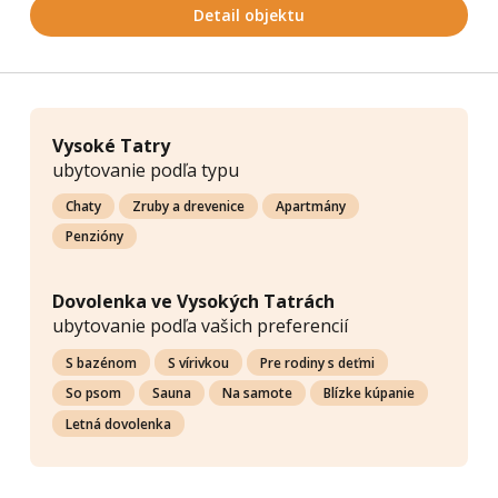
Detail objektu
Vysoké Tatry
ubytovanie podľa typu
Chaty
Zruby a drevenice
Apartmány
Penzióny
Dovolenka ve Vysokých Tatrách
ubytovanie podľa vašich preferencií
S bazénom
S vírivkou
Pre rodiny s deťmi
So psom
Sauna
Na samote
Blízke kúpanie
Letná dovolenka