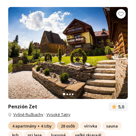
Penzión Zet
5,0
Vyšné Ružbachy
-
Vysoké Tatry
4 apartmány + 4 izby
28 osôb
vírivka
sauna
krb
pri lese
luxusné
veľký skiareál