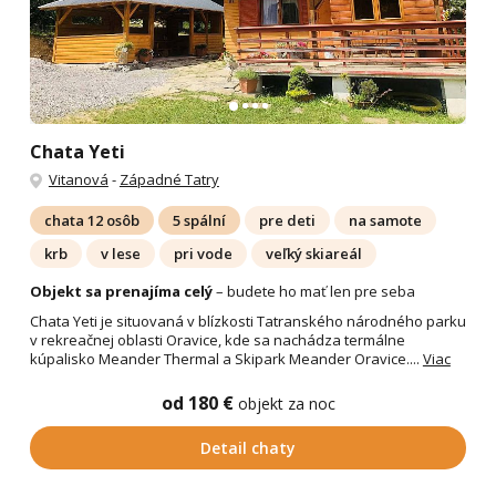
Chata Yeti
Vitanová
-
Západné Tatry
chata 12 osôb
5 spální
pre deti
na samote
krb
v lese
pri vode
veľký skiareál
Objekt sa prenajíma celý
– budete ho mať len pre seba
Chata Yeti je situovaná v blízkosti Tatranského národného parku
v rekreačnej oblasti Oravice, kde sa nachádza termálne
kúpalisko Meander Thermal a Skipark Meander Oravice....
Viac
od 180 €
objekt za noc
Detail chaty