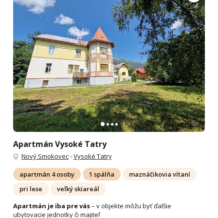
Apartmán Vysoké Tatry
Nový Smokovec
-
Vysoké Tatry
apartmán 4 osoby
1 spálňa
maznáčikovia vítaní
pri lese
veľký skiareál
Apartmán je iba pre vás
– v objekte môžu byť ďalšie
ubytovacie jednotky či majiteľ