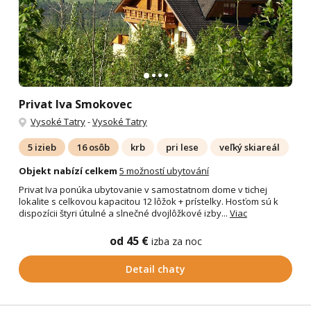
Privat Iva Smokovec
Vysoké Tatry
-
Vysoké Tatry
5 izieb
16 osôb
krb
pri lese
veľký skiareál
Objekt nabízí celkem
5 možností ubytování
Privat Iva ponúka ubytovanie v samostatnom dome v tichej
lokalite s celkovou kapacitou 12 lôžok + prístelky. Hosťom sú k
dispozícii štyri útulné a slnečné dvojlôžkové izby...
Viac
od 45 €
izba za noc
Detail chaty