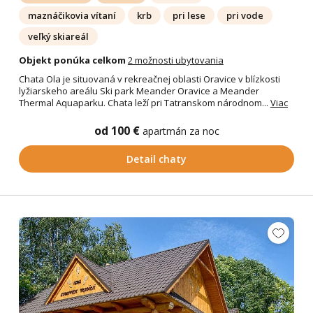
maznáčikovia vítaní
krb
pri lese
pri vode
veľký skiareál
Objekt ponúka celkom
2 možnosti ubytovania
Chata Ola je situovaná v rekreačnej oblasti Oravice v blízkosti
lyžiarskeho areálu Ski park Meander Oravice a Meander
Thermal Aquaparku. Chata leží pri Tatranskom národnom...
Viac
od 100 €
apartmán za noc
Detail chaty