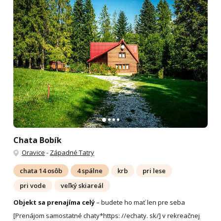
Chata Bobík
Oravice
-
Západné Tatry
chata 14 osôb
4 spálne
krb
pri lese
pri vode
veľký skiareál
Objekt sa prenajíma celý
– budete ho mať len pre seba
[Prenájom samostatné chaty*https: //echaty. sk/] v rekreačnej