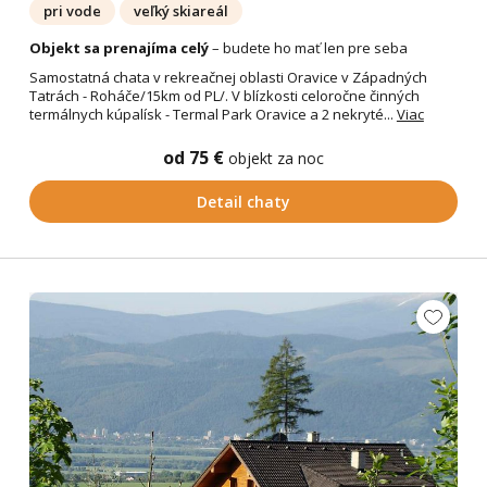
pri vode
veľký skiareál
Objekt sa prenajíma celý
– budete ho mať len pre seba
Samostatná chata v rekreačnej oblasti Oravice v Západných
Tatrách - Roháče/15km od PL/. V blízkosti celoročne činných
termálnych kúpalísk - Termal Park Oravice a 2 nekryté...
Viac
od 75 €
objekt za noc
Detail chaty