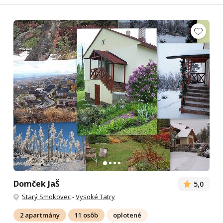
Domček JaŠ
5,0
Starý Smokovec
-
Vysoké Tatry
2 apartmány
11 osôb
oplotené