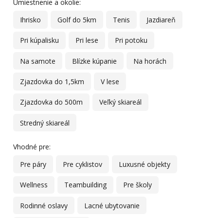
Umiestnenie a okolie:
Ihrisko
Golf do 5km
Tenis
Jazdiareň
Pri kúpalisku
Pri lese
Pri potoku
Na samote
Blízke kúpanie
Na horách
Zjazdovka do 1,5km
V lese
Zjazdovka do 500m
Veľký skiareál
Stredný skiareál
Vhodné pre:
Pre páry
Pre cyklistov
Luxusné objekty
Wellness
Teambuilding
Pre školy
Rodinné oslavy
Lacné ubytovanie